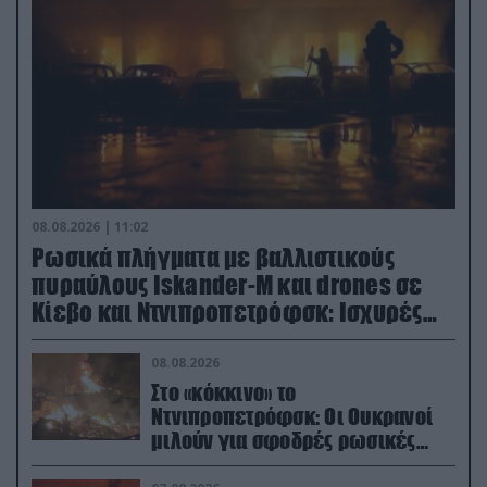
08.08.2026 | 11:02
Ρωσικά πλήγματα με βαλλιστικούς
πυραύλους Iskander-M και drones σε
Κίεβο και Ντνιπροπετρόφσκ: Ισχυρές
εκρήξεις
08.08.2026
Στο «κόκκινο» το
Ντνιπροπετρόφσκ: Οι Ουκρανοί
μιλούν για σφοδρές ρωσικές
επιθέσεις σε όλη την επικράτεια