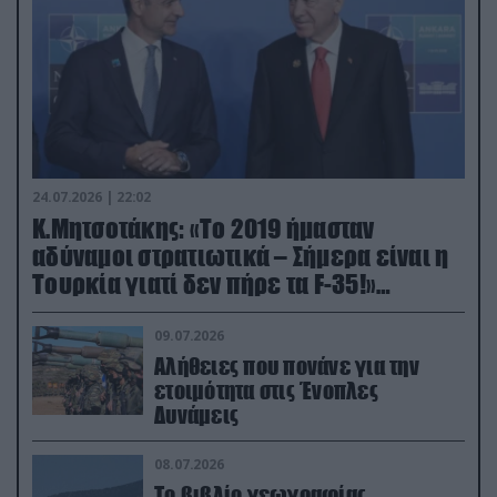
24.07.2026 | 22:02
Κ.Μητσοτάκης: «Το 2019 ήμασταν
αδύναμοι στρατιωτικά – Σήμερα είναι η
Τουρκία γιατί δεν πήρε τα F-35!»
(βίντεο)
09.07.2026
Αλήθειες που πονάνε για την
ετοιμότητα στις Ένοπλες
Δυνάμεις
08.07.2026
Το βιβλίο γεωγραφίας