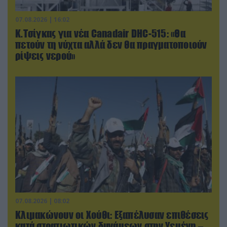
07.08.2026 | 16:02
Κ.Τσίγκας για νέα Canadair DHC-515: «Θα
πετούν τη νύχτα αλλά δεν θα πραγματοποιούν
ρίψεις νερού»
07.08.2026 | 08:02
Κλιμακώνουν οι Χούθι: Eξαπέλυσαν επιθέσεις
κατά στρατιωτικών δυνάμεων στην Υεμένη –