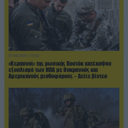
07.08.2026 | 18:02
«Κεραυνοί» της ρωσικής Βοστόκ κατέκαψαν
εξοπλισμό των ΗΠΑ με Ουκρανούς και
Αμερικανούς μισθοφόρους – Δείτε βίντεο