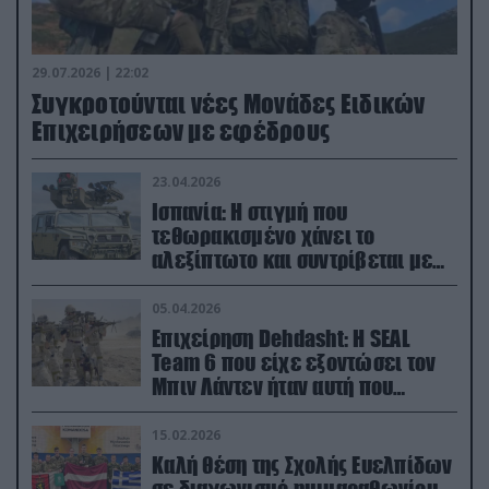
29.07.2026 | 22:02
Συγκροτούνται νέες Μονάδες Ειδικών
Επιχειρήσεων με εφέδρους
23.04.2026
Ισπανία: Η στιγμή που
τεθωρακισμένο χάνει το
αλεξίπτωτο και συντρίβεται με
ορμή στο έδαφος (βίντεο)
05.04.2026
Επιχείρηση Dehdasht: Η SEAL
Team 6 που είχε εξοντώσει τον
Μπιν Λάντεν ήταν αυτή που
διέσωσε τον πιλότο του F-15
15.02.2026
Καλή θέση της Σχολής Ευελπίδων
σε διαγωνισμό ημιμαραθωνίου