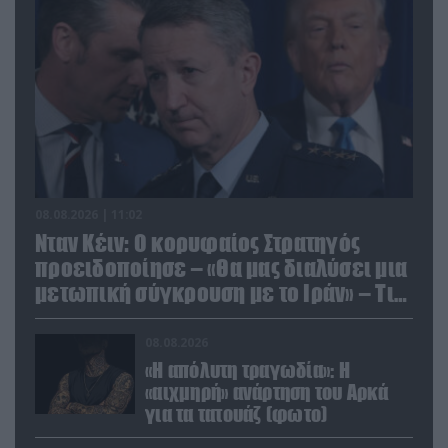
08.08.2026 | 11:02
Νταν Κέιν: Ο κορυφαίος Στρατηγός
προειδοποίησε – «Θα μας διαλύσει μια
μετωπική σύγκρουση με το Ιράν» – Τι
πρότεινε
08.08.2026
«Η απόλυτη τραγωδία»: Η
«αιχμηρή» ανάρτηση του Αρκά
για τα τατουάζ (φωτο)