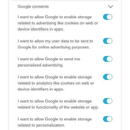
«Η απόλυτη τραγωδία»: Η «αιχμηρή» ανάρτηση
Google consents
του Αρκά για τα τατουάζ (φωτο)
I want to allow Google to enable storage
related to advertising like cookies on web or
device identifiers in apps.
I want to allow my user data to be sent to
Google for online advertising purposes.
I want to allow Google to send me
personalized advertising.
I want to allow Google to enable storage
related to analytics like cookies on web or
device identifiers in apps.
07.08.2026 | 20:02
Ο Γιάννης Αλαφούζος «τέλειωσε» τον
I want to allow Google to enable storage
related to functionality of the website or app.
Κωνσταντίνο Ζούλα από τον ΣΚΑΪ – Ο λόγος της
απομάκρυνσής του
I want to allow Google to enable storage
related to personalization.