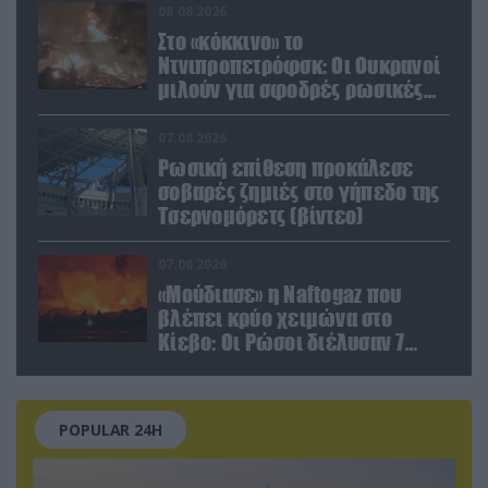
08.08.2026
Στο «κόκκινο» το
Ντνιπροπετρόφσκ: Οι Ουκρανοί
μιλούν για σφοδρές ρωσικές
επιθέσεις σε όλη την
επικράτεια
07.08.2026
Ρωσική επίθεση προκάλεσε
σοβαρές ζημιές στο γήπεδο της
Τσερνομόρετς (βίντεο)
07.08.2026
«Μούδιασε» η Naftogaz που
βλέπει κρύο χειμώνα στο
Κίεβο: Οι Ρώσοι διέλυσαν 7
εγκαταστάσεις του ουκρανικού
κολοσσού!
POPULAR 24H