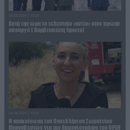
04.08.2026 | 15:02
Αυτή την ώρα το τελευταίο «αντίο» στον πρώην
υπουργό Ι.Βαρβιτσιώτη (φωτο)
04.08.2026 | 13:02
Η ανακοίνωση του Πανελλήνιου Σωματείου
Πυροσβεστών για την δημοσιογράφο του OPEN