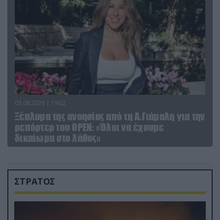
03.08.2026 | 19:02
Ξέπλυμα της ανοησίας από τη Α.Γιάμαλη για την
ρεπόρτερ του ΟΡΕΝ: «Όλοι να έχουμε
δικαίωμα στο λάθος»
ΣΤΡΑΤΟΣ