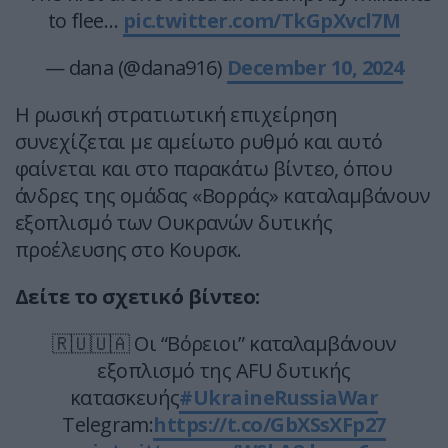
to flee…
pic.twitter.com/TkGpXvcl7M
— dana (@dana916)
December 10, 2024
H ρωσική στρατιωτική επιχείρηση
συνεχίζεται με αμείωτο ρυθμό και αυτό
φαίνεται και στο παρακάτω βίντεο, όπου
άνδρες της ομάδας «Βορράς» καταλαμβάνουν
εξοπλισμό των Ουκρανών δυτικής
προέλευσης στο Κουρσκ.
Δείτε το σχετικό βίντεο:
🇷🇺🇺🇦 Οι “Βόρειοι” καταλαμβάνουν
εξοπλισμό της AFU δυτικής
κατασκευής
#UkraineRussiaWar️️
Telegram:
https://t.co/GbXSsXFp27