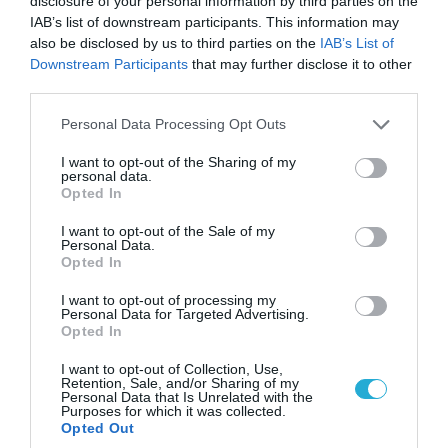
disclosure of your personal information by third parties on the
07.08.2026 | 20:02
IAB’s list of downstream participants. This information may
Ο Γιάννης Αλαφούζος «τέλειωσε» τον
also be disclosed by us to third parties on the
IAB’s List of
Κωνσταντίνο Ζούλα από τον ΣΚΑΪ – Ο λόγος της
Downstream Participants
that may further disclose it to other
απομάκρυνσής του
third parties.
Please note that this website/app uses one or more Google
Personal Data Processing Opt Outs
services and may gather and store information including but
not limited to your visit or usage behaviour. You may click to
I want to opt-out of the Sharing of my
ΠΟΛΙΤΙΚΗ
personal data.
grant or deny consent to Google and its third-party tags to
Opted In
use your data for below specified purposes in below Google
consent section.
I want to opt-out of the Sale of my
Personal Data.
Opted In
I want to opt-out of processing my
Personal Data for Targeted Advertising.
Opted In
I want to opt-out of Collection, Use,
Retention, Sale, and/or Sharing of my
Personal Data that Is Unrelated with the
Purposes for which it was collected.
Opted Out
08.08.2026 | 09:02