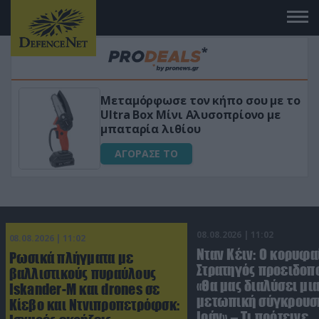
Μεταμόρφωσε τον κήπο σου με το
ικό
Ultra Box Μίνι Αλυσοπρίονο με
μπαταρία λιθίου
ΑΓΟΡΑΣΕ ΤΟ
08.08.2026 | 11:02
08.08.2026 | 11:02
Νταν Κέιν: Ο κορυφα
Ρωσικά πλήγματα με
Στρατηγός προειδοπ
βαλλιστικούς πυραύλους
«Θα μας διαλύσει μι
Iskander-M και drones σε
μετωπική σύγκρουση
Κίεβο και Ντνιπροπετρόφσκ:
Ιράν» – Τι πρότεινε