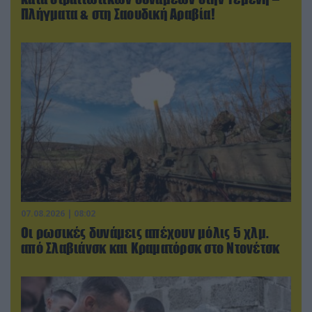
Πλήγματα & στη Σαουδική Αραβία!
07.08.2026 | 08:02
Οι ρωσικές δυνάμεις απέχουν μόλις 5 χλμ.
από Σλαβιάνσκ και Κραματόρσκ στο Ντονέτσκ