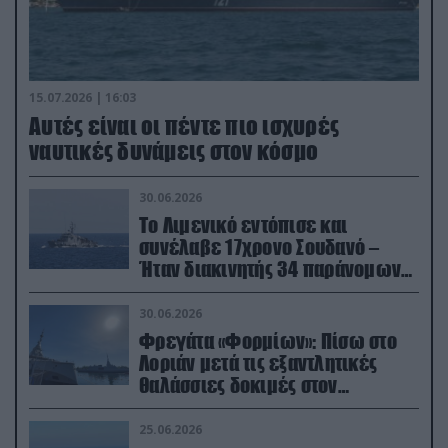
15.07.2026 | 16:03
Aυτές είναι οι πέντε πιο ισχυρές
ναυτικές δυνάμεις στον κόσμο
30.06.2026
Το Λιμενικό εντόπισε και
συνέλαβε 17χρονο Σουδανό –
Ήταν διακινητής 34 παράνομων
μεταναστών
30.06.2026
Φρεγάτα «Φορμίων»: Πίσω στο
Λοριάν μετά τις εξαντλητικές
θαλάσσιες δοκιμές στον
απαιτητικό Βισκαϊκό
25.06.2026