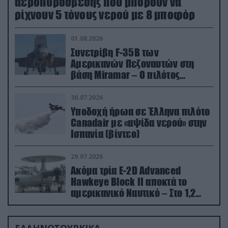
αεροπυρόσβεσης που μπορούν να
ρίχνουν 5 τόνους νερού με 8 μποφόρ
01.08.2026
Συνετρίβη F-35B των
Αμερικανών Πεζοναυτών στη
βάση Miramar – Ο πιλότος
εκτινάχθηκε εγκαίρως
30.07.2026
Υποδοχή ήρωα σε Έλληνα πιλότο
Canadair με «αψίδα νερού» στην
Ισπανία (βίντεο)
29.07.2026
Ακόμα τρία E-2D Advanced
Hawkeye Block II αποκτά το
αμερικανικό Ναυτικό – Στο 1,2
δισ.δολάρια το κόστος