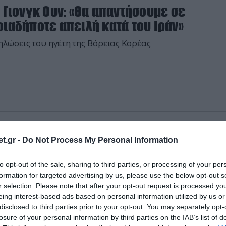
 Γιονγκ Ουν: «Θα απαντήσουμε σε
ιαδήποτε απειλή κατά του Ιράν»
ηλώσεις του ηγέτη της Βόρειας Κορέας
2025 | 06:09
t.gr -
Do Not Process My Personal Information
Κορέα: Σοβαρό ατύχημα κατά την καθέλκ
υ αντιτορπιλικού 5.000 τόνων
to opt-out of the sale, sharing to third parties, or processing of your per
formation for targeted advertising by us, please use the below opt-out s
μ Γιονγκ Ουν έκανε λόγο για «έγκλημα που οφειλόταν σε
r selection. Please note that after your opt-out request is processed y
υτη αμέλεια» και «ανευθυνότητα»
eing interest-based ads based on personal information utilized by us or
disclosed to third parties prior to your opt-out. You may separately opt-
losure of your personal information by third parties on the IAB’s list of