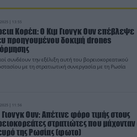
2025 | 13:55
ρεια Κορέα: O Kιμ Γιονγκ Ουν επέβλεψε
ευ προηγουμένου δοκιμή drones
όρμησης
κοί συνδέουν την εξέλιξη αυτή του βορειοκορεατικού
στασίου με τη στρατιωτική συνεργασία με τη Ρωσία
2025 | 11:56
 Γιονγκ Ουν: Απέτινε φόρο τιμής στους
ρειοκορεάτες στρατιώτες που μάχονταν
ευρό της Ρωσίας (φωτο)