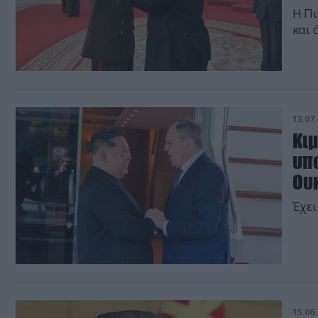
Η Πι
και 
13.07.
Κιμ
υπ
Ου
Έχει
15.06.