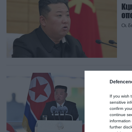
Κιμ
οπο
Οι δ
22.05.
Defencene
Β.
νέο
If you wish 
sensitive in
Ο Κι
confirm you
απόλ
continue se
information 
further disc