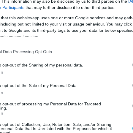
. This information may also be disclosed by us to third parties on the
IA
Participants
that may further disclose it to other third parties.
 that this website/app uses one or more Google services and may gath
including but not limited to your visit or usage behaviour. You may click 
2025 | 11:35
 to Google and its third-party tags to use your data for below specifi
 Γιονγκ Ουν: «Ιερό μας καθήκον η
ogle consent section.
οστήριξη στη Ρωσία αν δεχθεί επίθεση 
ρες της Δύσης»
l Data Processing Opt Outs
έτης της Βόρειας Κορέας δηλώνει έτοιμος να στείλει
o opt-out of the Sharing of my personal data.
τεύματα για την υπεράσπιση της Μόσχας
In
o opt-out of the Sale of my Personal Data.
In
to opt-out of processing my Personal Data for Targeted
2025 | 07:46
ing.
In
ορέα: Ο Κιμ Γιονγκ Ουν επιθεώρησε
γοστάσιο αρμάτων μάχης (φώτο)
o opt-out of Collection, Use, Retention, Sale, and/or Sharing
ersonal Data that Is Unrelated with the Purposes for which it
lected.