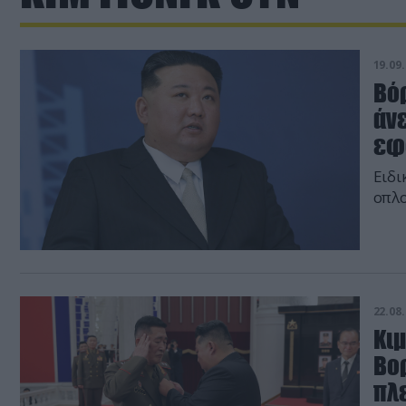
19.09.
Βό
άν
εφ
Ειδι
οπλο
22.08.
Κιμ
Βο
πλ