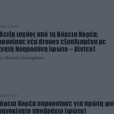
2025 | 00:03
δειξη ισχύος από τη Βόρεια Κορέα:
ρουσίασε νέα drones εξοπλισμένα με
χνητή Νοημοσύνη (φωτο – βίντεο)
αι έξυπνοι δολοφόνοι»
2025 | 19:11
Βόρεια Κορέα παρουσίασε για πρώτη φ
ρηνοκίνητο υποβρύχιο (φώτο)