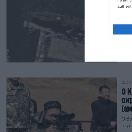
14.04.
authenti
Β.
παν
(φ
Η κο
ναυπ
05.04.
Ο Κ
ακρ
(φ
Ο Βο
ακρι