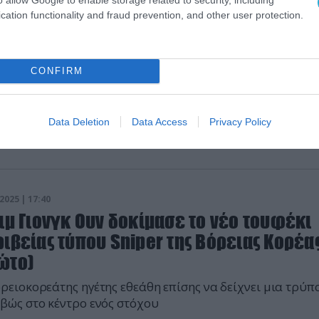
2025 | 09:39
cation functionality and fraud prevention, and other user protection.
Κορέα: Δορυφόρος κατέγραψε το νέο
ίσχυρο πολεμικό πλοίο του Κιμ Γιονγκ 
ώτο)
CONFIRM
ινή φωτογραφία δείχνει το πλοίο υπό ναυπήγηση στο νε
ηγείο Nampo στη δυτική ακτή της Βόρειας Κορέας
Data Deletion
Data Access
Privacy Policy
2025 | 17:40
ιμ Γιονγκ Ουν δοκίμασε το νέο τουφέκι
ιβείας τύπου Sniper της Βόρειας Κορέα
ώτο)
ρειοκορεάτης ηγέτης εθεάθη επίσης να δείχνει μια τρύπ
βώς στο κέντρο ενός στόχου