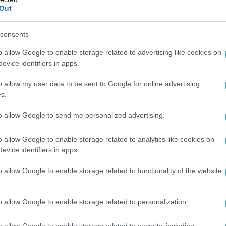
ρειοκορεάτης ηγέτης τα τελευταία χρόνια προωθεί την
Out
χυση των ενόπλων δυνάμεων της χώρας του
consents
o allow Google to enable storage related to advertising like cookies on
evice identifiers in apps.
o allow my user data to be sent to Google for online advertising
2025 | 16:24
s.
Κορέα: Δορυφόρος κατέγραψε το νέο
to allow Google to send me personalized advertising.
ίσχυρο πολεμικό πλοίο του Κιμ Γιονγκ 
ώτο)
o allow Google to enable storage related to analytics like cookies on
evice identifiers in apps.
ινή φωτογραφία δείχνει το πλοίο υπό ναυπήγηση στο νε
ηγείο Nampo στη δυτική ακτή της Βόρειας Κορέας
o allow Google to enable storage related to functionality of the website
o allow Google to enable storage related to personalization.
o allow Google to enable storage related to security, including