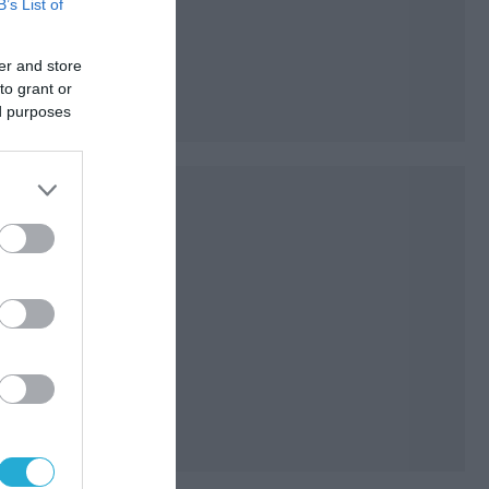
B’s List of
er and store
to grant or
ed purposes
από