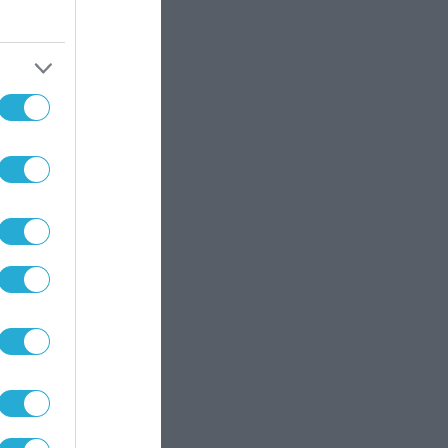
Ουν
ρό στο