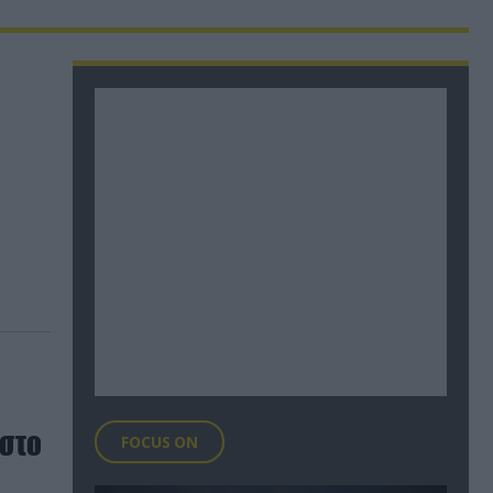
 στο
FOCUS ON