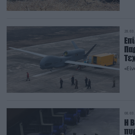
28.03.
Επί
Πα
Τε
«Είν
08.03.
Η 
πυ