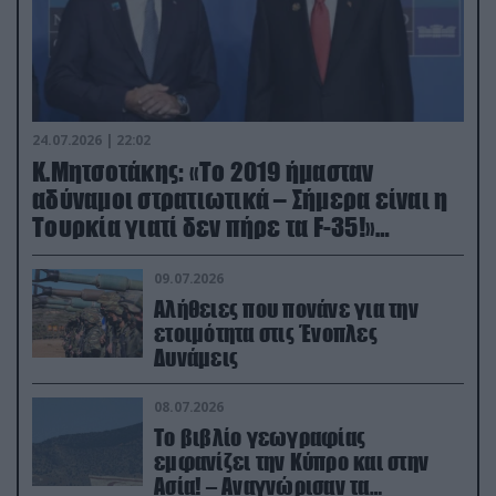
24.07.2026 | 22:02
Κ.Μητσοτάκης: «Το 2019 ήμασταν
αδύναμοι στρατιωτικά – Σήμερα είναι η
Τουρκία γιατί δεν πήρε τα F-35!»
(βίντεο)
09.07.2026
Αλήθειες που πονάνε για την
ετοιμότητα στις Ένοπλες
Δυνάμεις
08.07.2026
Το βιβλίο γεωγραφίας
εμφανίζει την Κύπρο και στην
Ασία! – Αναγνώρισαν τα