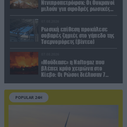
Ντνιπροπετρόφσκ: Οι Ουκρανοί
μιλούν για σφοδρές ρωσικές
επιθέσεις σε όλη την
επικράτεια
07.08.2026
Ρωσική επίθεση προκάλεσε
σοβαρές ζημιές στο γήπεδο της
Τσερνομόρετς (βίντεο)
07.08.2026
«Μούδιασε» η Naftogaz που
βλέπει κρύο χειμώνα στο
Κίεβο: Οι Ρώσοι διέλυσαν 7
εγκαταστάσεις του ουκρανικού
κολοσσού!
POPULAR 24H