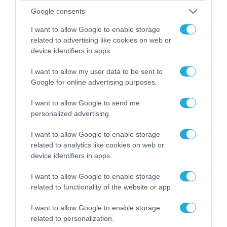
Κωνσταντίνο Ζούλα από τον ΣΚΑΪ – Ο λόγος της
Google consents
απομάκρυνσής του
I want to allow Google to enable storage
related to advertising like cookies on web or
device identifiers in apps.
ΠΟΛΙΤΙΚΗ
I want to allow my user data to be sent to
Google for online advertising purposes.
I want to allow Google to send me
personalized advertising.
I want to allow Google to enable storage
related to analytics like cookies on web or
device identifiers in apps.
I want to allow Google to enable storage
related to functionality of the website or app.
08.08.2026 | 09:02
«Η απόλυτη τραγωδία»: Η «αιχμηρή» ανάρτηση
I want to allow Google to enable storage
του Αρκά για τα τατουάζ (φωτο)
related to personalization.