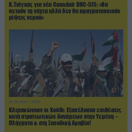
Κ.Τσίγκας για νέα Canadair DHC-515: «Θα
πετούν τη νύχτα αλλά δεν θα πραγματοποιούν
ρίψεις νερού»
07.08.2026 | 08:02
Κλιμακώνουν οι Χούθι: Eξαπέλυσαν επιθέσεις
κατά στρατιωτικών δυνάμεων στην Υεμένη –
Πλήγματα & στη Σαουδική Αραβία!