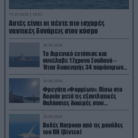
15.07.2026 | 16:03
Aυτές είναι οι πέντε πιο ισχυρές
ναυτικές δυνάμεις στον κόσμο
30.06.2026
Το Λιμενικό εντόπισε και
συνέλαβε 17χρονο Σουδανό –
Ήταν διακινητής 34 παράνομων
μεταναστών
30.06.2026
Φρεγάτα «Φορμίων»: Πίσω στο
Λοριάν μετά τις εξαντλητικές
θαλάσσιες δοκιμές στον
απαιτητικό Βισκαϊκό
25.06.2026
Βολές Harpoon από τις μονάδες
του ΠΝ (βίντεο)