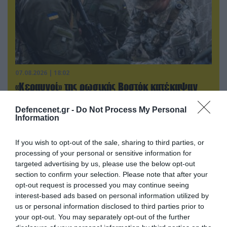
07.08.2026 | 18:02
«Κεραυνοί» της ρωσικής Βοστόκ κατέκαψαν
εξοπλισμό των ΗΠΑ με Ουκρανούς και
Αμερικανούς μισθοφόρους – Δείτε βίντεο
Defencenet.gr -
Do Not Process My Personal
Information
If you wish to opt-out of the sale, sharing to third parties, or
processing of your personal or sensitive information for
targeted advertising by us, please use the below opt-out
section to confirm your selection. Please note that after your
opt-out request is processed you may continue seeing
interest-based ads based on personal information utilized by
us or personal information disclosed to third parties prior to
your opt-out. You may separately opt-out of the further