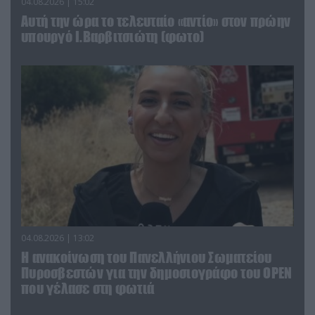
04.08.2026 | 15:02
Αυτή την ώρα το τελευταίο «αντίο» στον πρώην
υπουργό Ι.Βαρβιτσιώτη (φωτο)
04.08.2026 | 13:02
Η ανακοίνωση του Πανελλήνιου Σωματείου
Πυροσβεστών για την δημοσιογράφο του OPEN
που γέλασε στη φωτιά