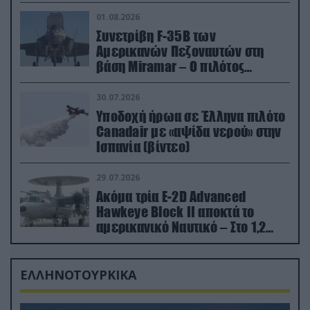
01.08.2026
Συνετρίβη F-35B των
Αμερικανών Πεζοναυτών στη
βάση Miramar – Ο πιλότος
εκτινάχθηκε εγκαίρως
30.07.2026
Υποδοχή ήρωα σε Έλληνα πιλότο
Canadair με «αψίδα νερού» στην
Ισπανία (βίντεο)
29.07.2026
Ακόμα τρία E-2D Advanced
Hawkeye Block II αποκτά το
αμερικανικό Ναυτικό – Στο 1,2
δισ.δολάρια το κόστος
ΕΛΛΗΝΟΤΟΥΡΚΙΚΑ