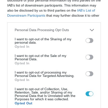
disclosure of your personal information by third parties on the
IAB’s list of downstream participants. This information may
also be disclosed by us to third parties on the
IAB’s List of
07.08.2026 | 19:02
Downstream Participants
that may further disclose it to other
Απετράπη το εγχείρημα Ουκρανών για
third parties.
αντεπίθεση στο Κολομίγτσι: Δείτε το πριν & το
Please note that this website/app uses one or more Google
μετά της προσπάθειάς τους (βίντεο)
Personal Data Processing Opt Outs
services and may gather and store information including but
not limited to your visit or usage behaviour. You may click to
I want to opt-out of the Sharing of my
personal data.
grant or deny consent to Google and its third-party tags to
Opted In
use your data for below specified purposes in below Google
consent section.
I want to opt-out of the Sale of my
Personal Data.
Opted In
I want to opt-out of processing my
Personal Data for Targeted Advertising.
Opted In
I want to opt-out of Collection, Use,
Retention, Sale, and/or Sharing of my
Personal Data that Is Unrelated with the
07.08.2026 | 20:02
Purposes for which it was collected.
Opted Out
Ο Γιάννης Αλαφούζος «τέλειωσε» τον