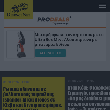
Μεταμόρφωσε τον κήπο σου με το
Ultra Box Μίνι Αλυσοπρίονο με
μπαταρία λιθίου
ΑΓΟΡΑΣΕ ΤΟ
08.08.2026 | 11:02
08.08.2026 | 11:02
Νταν Κέιν: Ο κορυφα
Ρωσικά πλήγματα με
Στρατηγός προειδοπ
βαλλιστικούς πυραύλους
«Θα μας διαλύσει μι
Iskander-M και drones σε
μετωπική σύγκρουση
Κίεβο και Ντνιπροπετρόφσκ:
Ιράν» – Τι πρότεινε