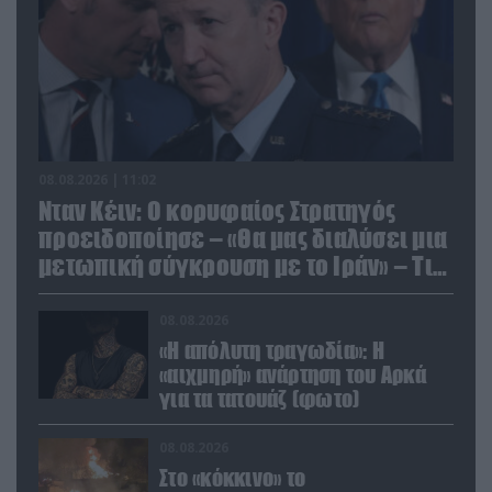
08.08.2026 | 11:02
Νταν Κέιν: Ο κορυφαίος Στρατηγός
προειδοποίησε – «Θα μας διαλύσει μια
μετωπική σύγκρουση με το Ιράν» – Τι
πρότεινε
08.08.2026
«Η απόλυτη τραγωδία»: Η
«αιχμηρή» ανάρτηση του Αρκά
για τα τατουάζ (φωτο)
08.08.2026
Στο «κόκκινο» το