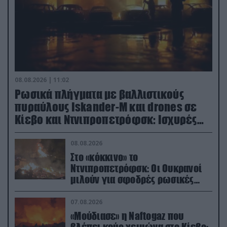
08.08.2026 | 11:02
Ρωσικά πλήγματα με βαλλιστικούς
πυραύλους Iskander-M και drones σε
Κίεβο και Ντνιπροπετρόφσκ: Ισχυρές
εκρήξεις
08.08.2026
Στο «κόκκινο» το
Ντνιπροπετρόφσκ: Οι Ουκρανοί
μιλούν για σφοδρές ρωσικές
επιθέσεις σε όλη την επικράτεια
07.08.2026
«Μούδιασε» η Naftogaz που