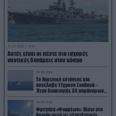
15.07.2026 | 16:03
Aυτές είναι οι πέντε πιο ισχυρές
ναυτικές δυνάμεις στον κόσμο
30.06.2026
Το Λιμενικό εντόπισε και
συνέλαβε 17χρονο Σουδανό –
Ήταν διακινητής 34 παράνομων
μεταναστών
30.06.2026
Φρεγάτα «Φορμίων»: Πίσω στο
Λοριάν μετά τις εξαντλητικές