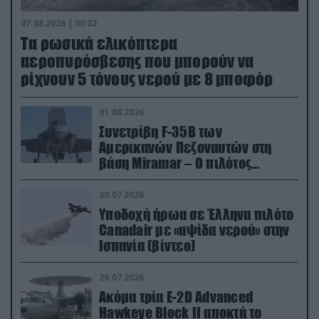
07.08.2026 | 00:02
Τα ρωσικά ελικόπτερα
αεροπυρόσβεσης που μπορούν να
ρίχνουν 5 τόνους νερού με 8 μποφόρ
01.08.2026
Συνετρίβη F-35B των
Αμερικανών Πεζοναυτών στη
βάση Miramar – Ο πιλότος
εκτινάχθηκε εγκαίρως
30.07.2026
Υποδοχή ήρωα σε Έλληνα πιλότο
Canadair με «αψίδα νερού» στην
Ισπανία (βίντεο)
29.07.2026
Ακόμα τρία E-2D Advanced
Hawkeye Block II αποκτά το