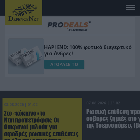
Μεταμόρφωσε τον κήπο σου με το
ικό
Ultra Box Μίνι Αλυσοπρίονο με
μπαταρία λιθίου
ΑΓΟΡΑΣΕ ΤΟ
07.08.2026 | 23:02
08.08.2026 | 01:02
Ρωσική επίθεση πρ
Στο «κόκκινο» το
σοβαρές ζημιές στο
Ντνιπροπετρόφσκ: Οι
της Τσερνομόρετς (β
Ουκρανοί μιλούν για
σφοδρές ρωσικές επιθέσεις