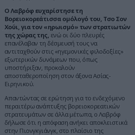
Ο Λαβρόφ ευχαρίστησε τη
Βορειοκορεάτισσα ομόλογό του, Τσο Σον
Χούι, για τον «ηρωισμό» των στρατιωτών
της χώρας της,
ενώ οι δύο πλευρές
επανέλαβαν τη δέσμευσή τους να
αντιταχθούν στις «ηγεμονικές φιλοδοξίες»
εξωτερικών δυνάμεων που, όπως
υποστήριξαν, προκαλούν
αποσταθεροποίηση στον άξονα Ασίας-
Ειρηνικού.
Απαντώντας σε ερώτηση για το ενδεχόμενο
περαιτέρω ανάπτυξης βορειοκορεατικών
στρατευμάτων σε άλλα μέτωπα, ο Λαβρόφ
δήλωσε ότι η απόφαση ανήκει αποκλειστικά
στην Πιονγκγιάνγκ, στο πλαίσιο της