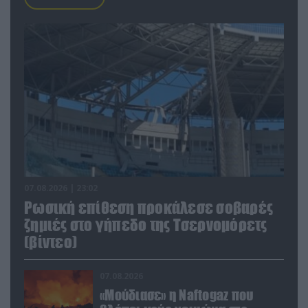
07.08.2026 | 23:02
Ρωσική επίθεση προκάλεσε σοβαρές
ζημιές στο γήπεδο της Τσερνομόρετς
(βίντεο)
07.08.2026
«Μούδιασε» η Naftogaz που