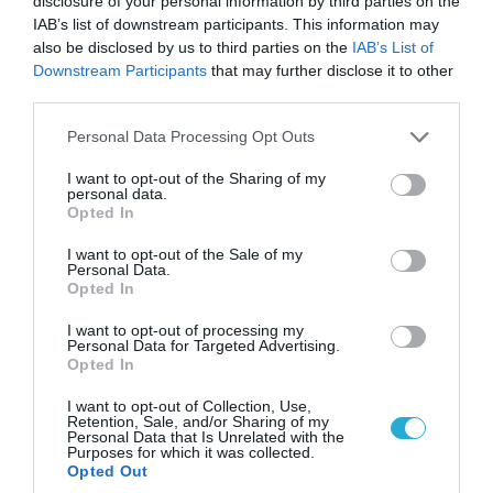
disclosure of your personal information by third parties on the
Τελεσίγραφο του Ιράν στις χώρες του Κόλπου:
IAB’s list of downstream participants. This information may
«Σταματήστε τον Τραμπ αλλιώς θα σας
also be disclosed by us to third parties on the
IAB’s List of
χτυπήσουμε σκληρά»
Downstream Participants
that may further disclose it to other
third parties.
Please note that this website/app uses one or more Google
Personal Data Processing Opt Outs
services and may gather and store information including but
not limited to your visit or usage behaviour. You may click to
I want to opt-out of the Sharing of my
personal data.
grant or deny consent to Google and its third-party tags to
Opted In
use your data for below specified purposes in below Google
consent section.
I want to opt-out of the Sale of my
Personal Data.
Opted In
I want to opt-out of processing my
Personal Data for Targeted Advertising.
Opted In
07.08.2026 | 08:02
Κλιμακώνουν οι Χούθι: Eξαπέλυσαν επιθέσεις
I want to opt-out of Collection, Use,
Retention, Sale, and/or Sharing of my
κατά στρατιωτικών δυνάμεων στην Υεμένη –
Personal Data that Is Unrelated with the
Purposes for which it was collected.
Πλήγματα & στη Σαουδική Αραβία!
Opted Out