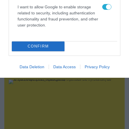
I want to allow Google to enable storage
related to security, including authentication
functionality and fraud prevention, and other
user protection.
CONFIRM
07.08.2026 | 16:02
Κ.Τσίγκας για νέα Canadair DHC-515: «Θα
πετούν τη νύχτα αλλά δεν θα πραγματοποιούν
ρίψεις νερού»
Data Deletion
Data Access
Privacy Policy