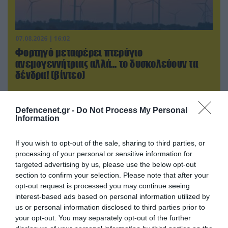
07.08.2026 | 16:02
Φορτηγό μεταφέρει πτερύγιο
ανεμογεννήτριας αλλά… το δυσκολεύουν τα
δένδρα! (βίντεο)
Defencenet.gr -
Do Not Process My Personal
Information
If you wish to opt-out of the sale, sharing to third parties, or
processing of your personal or sensitive information for
targeted advertising by us, please use the below opt-out
section to confirm your selection. Please note that after your
opt-out request is processed you may continue seeing
interest-based ads based on personal information utilized by
us or personal information disclosed to third parties prior to
your opt-out. You may separately opt-out of the further
06.08.2026 | 21:02