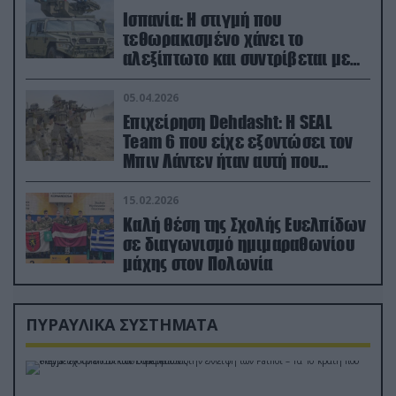
Ισπανία: Η στιγμή που
τεθωρακισμένο χάνει το
αλεξίπτωτο και συντρίβεται με
ορμή στο έδαφος (βίντεο)
05.04.2026
Επιχείρηση Dehdasht: Η SEAL
Team 6 που είχε εξοντώσει τον
Μπιν Λάντεν ήταν αυτή που
διέσωσε τον πιλότο του F-15
15.02.2026
Καλή θέση της Σχολής Ευελπίδων
σε διαγωνισμό ημιμαραθωνίου
μάχης στον Πολωνία
ΠΥΡΑΥΛΙΚΑ ΣΥΣΤΗΜΑΤΑ