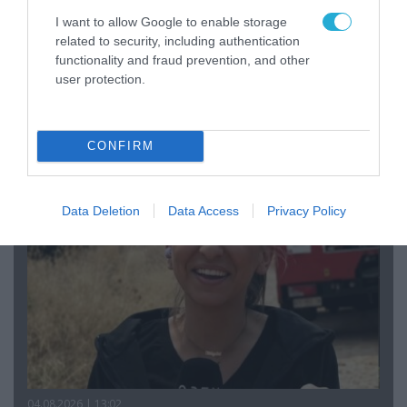
I want to allow Google to enable storage
related to security, including authentication
functionality and fraud prevention, and other
user protection.
04.08.2026 | 15:02
Αυτή την ώρα το τελευταίο «αντίο» στον πρώην
υπουργό Ι.Βαρβιτσιώτη (φωτο)
CONFIRM
Data Deletion
Data Access
Privacy Policy
04.08.2026 | 13:02