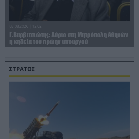
03.08.2026 | 12:02
Γ.Βαρβιτσιώτης: Aύριο στη Μητρόπολη Αθηνών
η κηδεία του πρώην υπουργού
ΣΤΡΑΤΟΣ