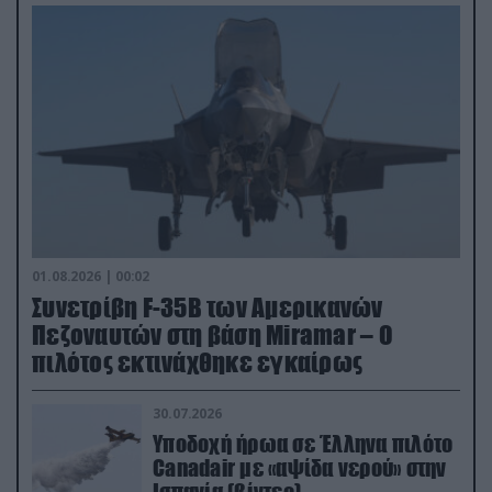
01.08.2026 | 00:02
Συνετρίβη F-35B των Αμερικανών
Πεζοναυτών στη βάση Miramar – Ο
πιλότος εκτινάχθηκε εγκαίρως
30.07.2026
Υποδοχή ήρωα σε Έλληνα πιλότο
Canadair με «αψίδα νερού» στην