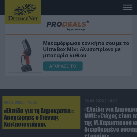
Μεταμόρφωσε τον κήπο σου με το
ικό
Ultra Box Μίνι Αλυσοπρίονο με
μπαταρία λιθίου
ΑΓΟΡΑΣΕ ΤΟ
06.08.2026 | 16:02
06.08.2026 | 16:02
«Ελπίδα για Δημοκρα
«Ελπίδα για τη Δημοκρατία»:
ΜΜΕ: «Στόχος είναι τ
Αποχώρησε ο Γιάννης
της Μ.Καρυστιανού κα
Χατζηστογιάννης
διεφθαρμένο σύστη
εξουσίας»