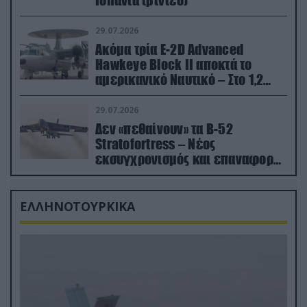
Ισπανία (βίντεο)
29.07.2026
Ακόμα τρία E-2D Advanced
Hawkeye Block II αποκτά το
αμερικανικό Ναυτικό – Στο 1,2
δισ.δολάρια το κόστος
29.07.2026
Δεν «πεθαίνουν» τα Β-52
Stratofortress – Νέος
εκσυγχρονισμός και επαναφορά
από τα «νεκροταφεία»
ΕΛΛΗΝΟΤΟΥΡΚΙΚΑ