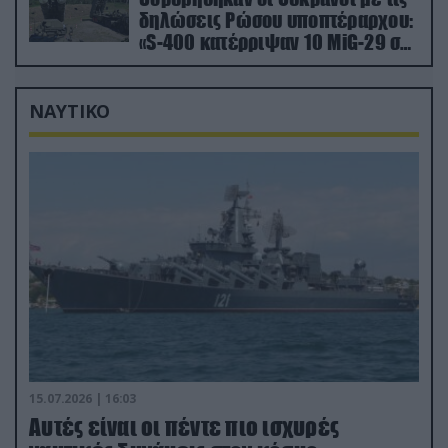
δηλώσεις Ρώσου υποπτέραρχου:
«S-400 κατέρριψαν 10 MiG-29 σε
μόλις μια μέρα!»
ΝΑΥΤΙΚΟ
15.07.2026 | 16:03
Aυτές είναι οι πέντε πιο ισχυρές