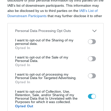
disclosure of your personal information by third parties on the
ΠΟΛΙΤΙΚΗ
IAB’s list of downstream participants. This information may
also be disclosed by us to third parties on the
IAB’s List of
Downstream Participants
that may further disclose it to other
third parties.
Please note that this website/app uses one or more Google
Personal Data Processing Opt Outs
services and may gather and store information including but
not limited to your visit or usage behaviour. You may click to
I want to opt-out of the Sharing of my
personal data.
grant or deny consent to Google and its third-party tags to
Opted In
use your data for below specified purposes in below Google
consent section.
I want to opt-out of the Sale of my
Personal Data.
Opted In
06.08.2026 | 14:02
I want to opt-out of processing my
«Επιχείρηση ελεύθερα πεζοδρόμια» στην
Personal Data for Targeted Advertising.
Opted In
Αθήνα: Απομακρύνθηκαν παράνομα
αντικείμενα από κοινόχρηστους χώρους
I want to opt-out of Collection, Use,
Retention, Sale, and/or Sharing of my
Personal Data that Is Unrelated with the
Purposes for which it was collected.
Opted Out