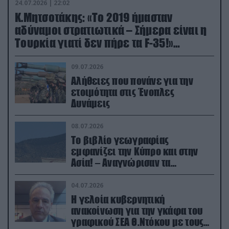
24.07.2026 | 22:02
Κ.Μητσοτάκης: «Το 2019 ήμασταν
αδύναμοι στρατιωτικά – Σήμερα είναι η
Τουρκία γιατί δεν πήρε τα F-35!»
(βίντεο)
09.07.2026
Αλήθειες που πονάνε για την
ετοιμότητα στις Ένοπλες
Δυνάμεις
08.07.2026
Το βιβλίο γεωγραφίας
εμφανίζει την Κύπρο και στην
Ασία! – Αναγνώρισαν τα
κατεχόμενα; (φωτο)
04.07.2026
Η γελοία κυβερνητική
ανακοίνωση για την γκάφα του
γραφικού ΣΕΑ Θ.Ντόκου με τους