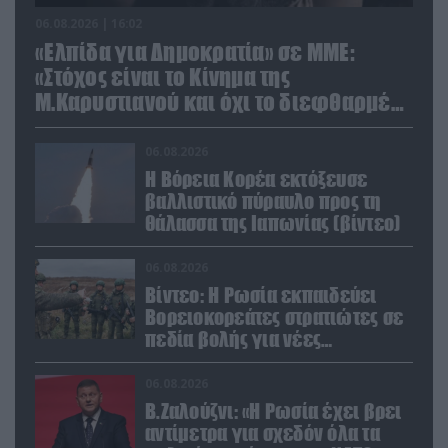
06.08.2026 | 16:02
«Ελπίδα για Δημοκρατία» σε ΜΜΕ:
«Στόχος είναι το Κίνημα της
Μ.Καρυστιανού και όχι το διεφθαρμένο
σύστημα εξουσίας»
06.08.2026
Η Βόρεια Κορέα εκτόξευσε
βαλλιστικό πύραυλο προς τη
θάλασσα της Ιαπωνίας (βίντεο)
06.08.2026
Βίντεο: Η Ρωσία εκπαιδεύει
Βορειοκορεάτες στρατιώτες σε
πεδία βολής για νέες
επιχειρήσεις
06.08.2026
Β.Ζαλούζνι: «Η Ρωσία έχει βρει
αντίμετρα για σχεδόν όλα τα