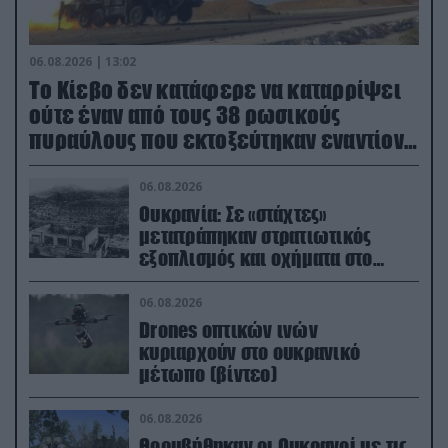
06.08.2026 | 13:02
Το Κίεβο δεν κατάφερε να καταρρίψει
ούτε έναν από τους 38 ρωσικούς
πυραύλους που εκτοξεύτηκαν εναντίον
του
06.08.2026
Ουκρανία: Σε «στάχτες»
μετατράπηκαν στρατιωτικός
εξοπλισμός και οχήματα στο
Κίεβο μετά από ρωσικά
πλήγματα (βίντεο)
06.08.2026
Drones οπτικών ινών
κυριαρχούν στο ουκρανικό
μέτωπο (βίντεο)
06.08.2026
Θορυβήθηκαν οι Ουκρανοί με τις