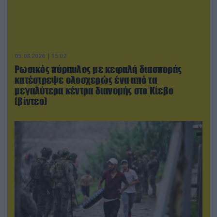
05.08.2026 | 15:02
Ρωσικός πύραυλος με κεφαλή διασποράς
κατέστρεψε ολοσχερώς ένα από τα
μεγαλύτερα κέντρα διανομής στο Κίεβο
(βίντεο)