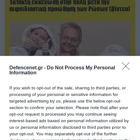
Έκτακτη εκκένωση στην πόλη μετά την
αιφνιδιαστική προώθηση των Ρώσων (βίντεο)
Defencenet.gr -
Do Not Process My Personal
Information
If you wish to opt-out of the sale, sharing to third parties, or
processing of your personal or sensitive information for
06.08.2026 | 09:02
targeted advertising by us, please use the below opt-out
ΗΠΑ: Το τελευταίο μήνυμα της μητέρας στον
section to confirm your selection. Please note that after your
πρώην σύζυγό της πριν από τη δολοφονία των
opt-out request is processed you may continue seeing
4 παιδιών τους – «Έχουν ίωση»
interest-based ads based on personal information utilized by
us or personal information disclosed to third parties prior to
your opt-out. You may separately opt-out of the further