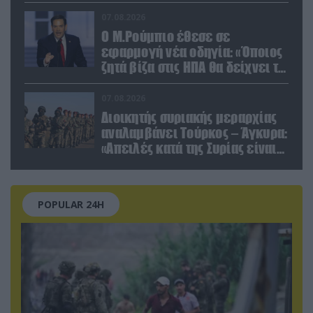
07.08.2026
Ο Μ.Ρούμπιο έθεσε σε
εφαρμογή νέα οδηγία: «Όποιος
ζητά βίζα στις ΗΠΑ θα δείχνει τα
social media – Τίποτα κρυφό»
07.08.2026
Διοικητής συριακής μεραρχίας
αναλαμβάνει Τούρκος – Άγκυρα:
«Απειλές κατά της Συρίας είναι
σαν να απειλούν εμάς»
POPULAR 24H