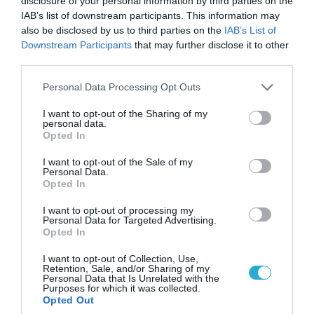
disclosure of your personal information by third parties on the
χτυπήσουμε σκληρά»
IAB’s list of downstream participants. This information may
also be disclosed by us to third parties on the
IAB’s List of
Downstream Participants
that may further disclose it to other
third parties.
Please note that this website/app uses one or more Google
Personal Data Processing Opt Outs
services and may gather and store information including but
not limited to your visit or usage behaviour. You may click to
I want to opt-out of the Sharing of my
personal data.
grant or deny consent to Google and its third-party tags to
Opted In
use your data for below specified purposes in below Google
consent section.
I want to opt-out of the Sale of my
Personal Data.
Opted In
07.08.2026 | 01:02
I want to opt-out of processing my
Personal Data for Targeted Advertising.
Ελέγχεται αμοντάριστο βίντεο της σύγκρουσης
Opted In
των ελικοπτέρων στην Ψάθα – Σενάριο για
τρίτο ελικόπτερο
I want to opt-out of Collection, Use,
Retention, Sale, and/or Sharing of my
Personal Data that Is Unrelated with the
Purposes for which it was collected.
Opted Out