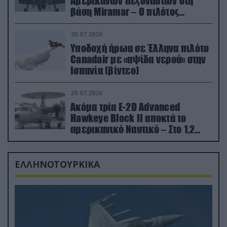
Αμερικανών Πεζοναυτών στη
βάση Miramar – Ο πιλότος
εκτινάχθηκε εγκαίρως
30.07.2026
Υποδοχή ήρωα σε Έλληνα πιλότο
Canadair με «αψίδα νερού» στην
Ισπανία (βίντεο)
29.07.2026
Ακόμα τρία E-2D Advanced
Hawkeye Block II αποκτά το
αμερικανικό Ναυτικό – Στο 1,2
δισ.δολάρια το κόστος
ΕΛΛΗΝΟΤΟΥΡΚΙΚΑ