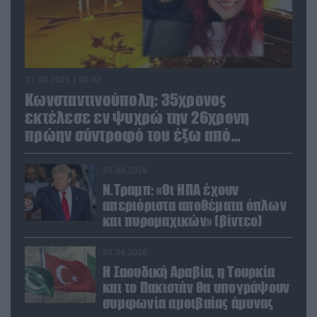
07.08.2026 | 08:02
Κωνσταντινούπολη: 35χρονος
εκτέλεσε εν ψυχρώ την 26χρονη
πρώην σύντροφό του έξω από
φαρμακείο (βίντεο)
07.08.2026
Ν.Τραμπ: «Οι ΗΠΑ έχουν
απεριόριστα αποθέματα όπλων
και πυρομαχικών» (βίντεο)
07.08.2026
Η Σαουδική Αραβία, η Τουρκία
και το Πακιστάν θα υπογράψουν
συμφωνία αμοιβαίας άμυνας