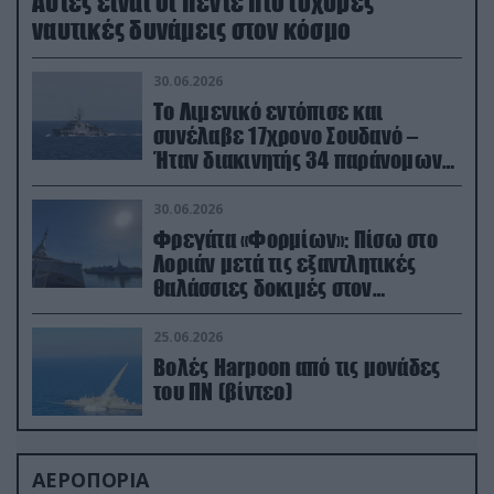
Aυτές είναι οι πέντε πιο ισχυρές
ναυτικές δυνάμεις στον κόσμο
30.06.2026
Το Λιμενικό εντόπισε και
συνέλαβε 17χρονο Σουδανό –
Ήταν διακινητής 34 παράνομων
μεταναστών
30.06.2026
Φρεγάτα «Φορμίων»: Πίσω στο
Λοριάν μετά τις εξαντλητικές
θαλάσσιες δοκιμές στον
απαιτητικό Βισκαϊκό
25.06.2026
Βολές Harpoon από τις μονάδες
του ΠΝ (βίντεο)
ΑΕΡΟΠΟΡΙΑ