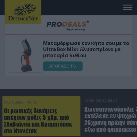
Μεταμόρφωσε τον κήπο σου με το
ικό
Ultra Box Μίνι Αλυσοπρίονο με
μπαταρία λιθίου
ΑΓΟΡΑΣΕ ΤΟ
07.08.2026 | 08:02
07.08.2026 | 08:02
Κωνσταντινούπολη:
Οι ρωσικές δυνάμεις
εκτέλεσε εν ψυχρώ 
απέχουν μόλις 5 χλμ. από
26χρονη πρώην σύν
Σλαβιάνσκ και Κραματόρσκ
έξω από φαρμακείο 
στο Ντονέτσκ