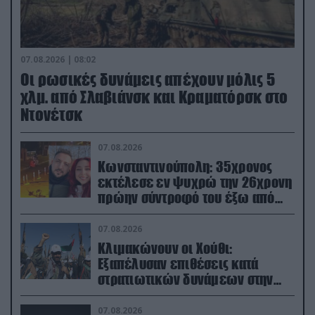
07.08.2026 | 08:02
Οι ρωσικές δυνάμεις απέχουν μόλις 5
χλμ. από Σλαβιάνσκ και Κραματόρσκ στο
Ντονέτσκ
07.08.2026
Κωνσταντινούπολη: 35χρονος
εκτέλεσε εν ψυχρώ την 26χρονη
πρώην σύντροφό του έξω από
φαρμακείο (βίντεο)
07.08.2026
Κλιμακώνουν οι Χούθι:
Eξαπέλυσαν επιθέσεις κατά
στρατιωτικών δυνάμεων στην
Υεμένη – Πλήγματα & στη
Σαουδική Αραβία!
07.08.2026