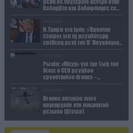
μέσα σε νυχτερινό κέντρο στην
Κολομβία και δολοφόνησε εν
ψυχρώ νεαρό ζευγάρι
06.08.2026
Ν.Τραμπ για Ιράν: «Ήμασταν
έτοιμοι για τη μεγαλύτερη
επίθεση μετά τον Β’ Παγκόσμιο
Πόλεμο» (βίντεο)
06.08.2026
Ρωσία: «Μάχη» για την ζωή του
δίνει ο CEO μεγάλου
εργοστασίου drones –
Ανατίναξαν το αυτοκίνητό του!
(βίντεο)
06.08.2026
Drones οπτικών ινών
κυριαρχούν στο ουκρανικό
μέτωπο (βίντεο)