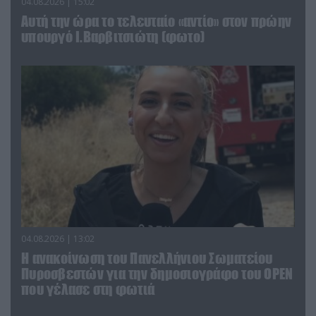
04.08.2026 | 15:02
Αυτή την ώρα το τελευταίο «αντίο» στον πρώην
υπουργό Ι.Βαρβιτσιώτη (φωτο)
04.08.2026 | 13:02
Η ανακοίνωση του Πανελλήνιου Σωματείου
Πυροσβεστών για την δημοσιογράφο του OPEN
που γέλασε στη φωτιά