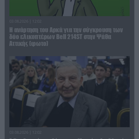
03.08.2026 | 12:02
Η ανάρτηση του Αρκά για την σύγκρουση των
δύο ελικοπτέρων Bell 214ST στην Ψάθα
Αττικής (φωτο)
03.08.2026 | 12:02