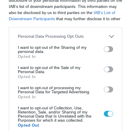
disclosure of your personal information by third parties on the
IAB’s list of downstream participants. This information may
also be disclosed by us to third parties on the
IAB’s List of
Downstream Participants
that may further disclose it to other
third parties.
Please note that this website/app uses one or more Google
Personal Data Processing Opt Outs
services and may gather and store information including but
not limited to your visit or usage behaviour. You may click to
I want to opt-out of the Sharing of my
personal data.
grant or deny consent to Google and its third-party tags to
Opted In
use your data for below specified purposes in below Google
consent section.
I want to opt-out of the Sale of my
Personal Data.
Opted In
05.08.2026 | 15:02
I want to opt-out of processing my
Ρωσικός πύραυλος με κεφαλή διασποράς
Personal Data for Targeted Advertising.
κατέστρεψε ολοσχερώς ένα από τα
Opted In
μεγαλύτερα κέντρα διανομής στο Κίεβο
(βίντεο)
I want to opt-out of Collection, Use,
Retention, Sale, and/or Sharing of my
Personal Data that Is Unrelated with the
Purposes for which it was collected.
Opted Out