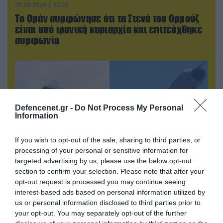
05.08.2026 | 22:02
Το Ομάν συμφώνησε ότι τα Στενά του Ορμούζ
είναι υπό ιρανική κυριαρχία και επιτεύχθηκε
συμφωνία
Defencenet.gr -
Do Not Process My Personal
Information
If you wish to opt-out of the sale, sharing to third parties, or
processing of your personal or sensitive information for
targeted advertising by us, please use the below opt-out
section to confirm your selection. Please note that after your
opt-out request is processed you may continue seeing
05.08.2026 | 20:02
interest-based ads based on personal information utilized by
Η Κίνα επέδειξε για πρώτη φορά την
us or personal information disclosed to third parties prior to
αεροπορική πυρηνική της τριάδα και
your opt-out. You may separately opt-out of the further
προκάλεσε διεθνές σοκ – Δείτε βίντεο