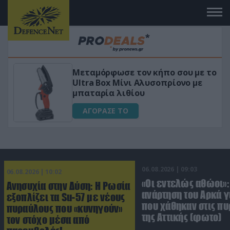
Μεταμόρφωσε τον κήπο σου με το
ικό
Ultra Box Μίνι Αλυσοπρίονο με
μπαταρία λιθίου
ΑΓΟΡΑΣΕ ΤΟ
06.08.2026 | 09:03
06.08.2026 | 10:02
«Οι εντελώς αθώοι»:
Ανησυχία στην Δύση: H Ρωσία
ανάρτηση του Αρκά γ
εξοπλίζει τα Su-57 με νέους
που χάθηκαν στις πυ
πυραύλους που «κυνηγούν»
της Αττικής (φωτο)
τον στόχο μέσα από