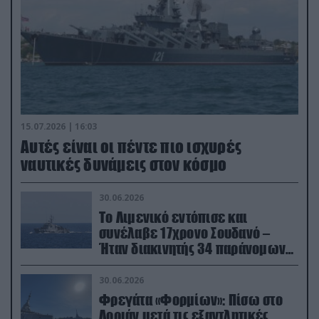
15.07.2026 | 16:03
Aυτές είναι οι πέντε πιο ισχυρές
ναυτικές δυνάμεις στον κόσμο
30.06.2026
Το Λιμενικό εντόπισε και
συνέλαβε 17χρονο Σουδανό –
Ήταν διακινητής 34 παράνομων
μεταναστών
30.06.2026
Φρεγάτα «Φορμίων»: Πίσω στο
Λοριάν μετά τις εξαντλητικές