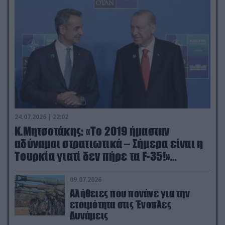
24.07.2026 | 22:02
Κ.Μητσοτάκης: «Το 2019 ήμασταν
αδύναμοι στρατιωτικά – Σήμερα είναι η
Τουρκία γιατί δεν πήρε τα F-35!»
(βίντεο)
09.07.2026
Αλήθειες που πονάνε για την
ετοιμότητα στις Ένοπλες
Δυνάμεις