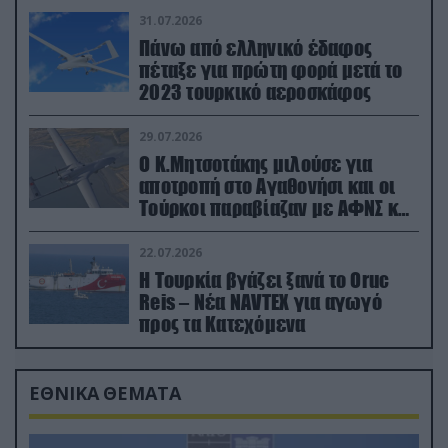
31.07.2026
Πάνω από ελληνικό έδαφος
πέταξε για πρώτη φορά μετά το
2023 τουρκικό αεροσκάφος
29.07.2026
Ο Κ.Μητσοτάκης μιλούσε για
αποτροπή στο Αγαθονήσι και οι
Τούρκοι παραβίαζαν με ΑΦΝΣ και
drone
22.07.2026
Η Τουρκία βγάζει ξανά το Oruc
Reis – Νέα NAVTEX για αγωγό
προς τα Κατεχόμενα
ΕΘΝΙΚΑ ΘΕΜΑΤΑ