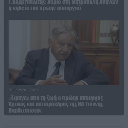
Γ.Βαρβιτσιώτης: Aύριο στη Μητρόπολη Αθηνών
η κηδεία του πρώην υπουργού
02.08.2026 | 20:02
«Έφυγε» από τη ζωή ο πρώην υπουργός
Άμυνας και αντιπρόεδρος της ΝΔ Γιάννης
Βαρβιτσιώτης