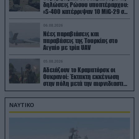
δηλώσεις Ρώσου υποπτέραρχου:
«S-400 κατέρριψαν 10 MiG-29 σε
μόλις μια μέρα!»
06.08.2026
Νέες παραβιάσεις και
παραβάσεις της Τουρκίας στο
Αιγαίο με τρία UAV
05.08.2026
Αδειάζουν το Κραματόρσκ οι
Ουκρανοί: Έκτακτη εκκένωση
στην πόλη μετά την αιφνιδιαστική
προώθηση των Ρώσων (βίντεο)
ΝΑΥΤΙΚΟ