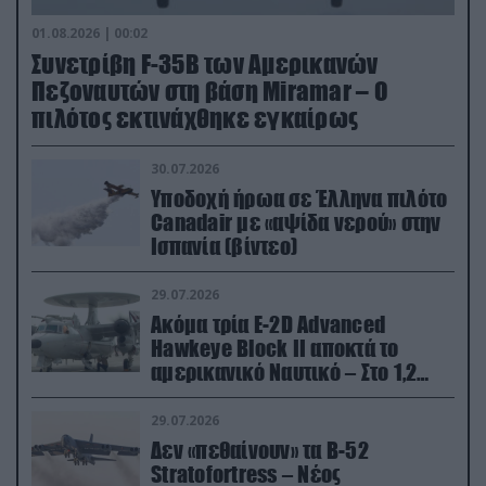
01.08.2026 | 00:02
Συνετρίβη F-35B των Αμερικανών
Πεζοναυτών στη βάση Miramar – Ο
πιλότος εκτινάχθηκε εγκαίρως
30.07.2026
Υποδοχή ήρωα σε Έλληνα πιλότο
Canadair με «αψίδα νερού» στην
Ισπανία (βίντεο)
29.07.2026
Ακόμα τρία E-2D Advanced
Hawkeye Block II αποκτά το
αμερικανικό Ναυτικό – Στο 1,2
δισ.δολάρια το κόστος
29.07.2026
Δεν «πεθαίνουν» τα Β-52
Stratofortress – Νέος