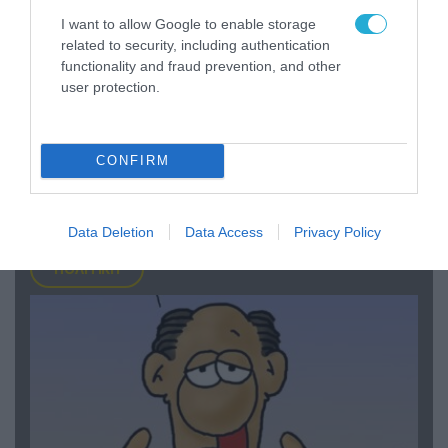
I want to allow Google to enable storage
related to security, including authentication
functionality and fraud prevention, and other
user protection.
05.08.2026 | 22:02
Αδειάζουν το Κραματόρσκ οι Ουκρανοί:
CONFIRM
Έκτακτη εκκένωση στην πόλη μετά την
αιφνιδιαστική προώθηση των Ρώσων (βίντεο)
Data Deletion
Data Access
Privacy Policy
ΠΟΛΙΤΙΚΗ