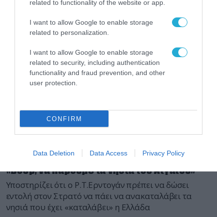
related to functionality of the website or app.
I want to allow Google to enable storage
related to personalization.
I want to allow Google to enable storage
related to security, including authentication
functionality and fraud prevention, and other
user protection.
CONFIRM
27.03.2024 | 11:04
Data Deletion
Data Access
Privacy Policy
Υποψήφιος δήμαρχος Κωνσταντινούπολης:
«Βουρ, να πάρουμε τα νησιά του Αιγαίου»
Υποστηρίζει ότι ο Ρ.Τ.Ερντογάν πρέπει να δώσει
εντολή στον Στρατό να πάει να ανακαταλάβει τα
νησιά που έχει «καταλάβει» η Ελλάδα