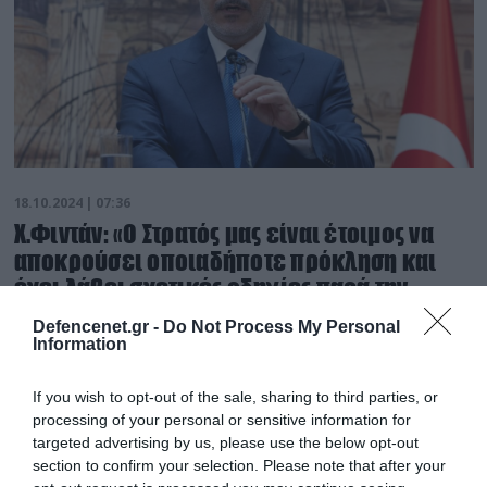
18.10.2024 | 07:36
Χ.Φιντάν: «Ο Στρατός μας είναι έτοιμος να
αποκρούσει οποιαδήποτε πρόκληση και
έχει λάβει σχετικές οδηγίες παρά την
ηρεμία στο Αιγαίο»
Defencenet.gr -
Do Not Process My Personal
Information
«Η Ελλάδα αποσπάστηκε από την Οθωμανική
Αυτοκρατορία και ετεροπροσδιορίστηκε»
If you wish to opt-out of the sale, sharing to third parties, or
processing of your personal or sensitive information for
targeted advertising by us, please use the below opt-out
section to confirm your selection. Please note that after your