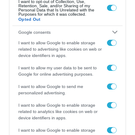
I want to opt-out of Collection, Use,
Retention, Sale, and/or Sharing of my
Personal Data that Is Unrelated with the
Purposes for which it was collected.
Opted Out
Google consents
I want to allow Google to enable storage
related to advertising like cookies on web or
device identifiers in apps.
I want to allow my user data to be sent to
Google for online advertising purposes.
10.04.2024 | 06:08
I want to allow Google to send me
Το τουρκικό ΥΠΕΞ θέτει θέμα «γκρίζων
personalized advertising.
ζωνών» για τα θαλάσσια πάρκα στο Αιγαίο:
«Δεν θα δεχτούμε τετελεσμένα»!
I want to allow Google to enable storage
related to analytics like cookies on web or
«Το καθεστώς κυριαρχίας ορισμένων νησιών,
device identifiers in apps.
νησίδων και βράχων είναι εκκρεμές ζήτημα»!
I want to allow Google to enable storage