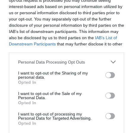
opt-out request is processed you may continue seeing
interest-based ads based on personal information utilized by
us or personal information disclosed to third parties prior to
your opt-out. You may separately opt-out of the further
disclosure of your personal information by third parties on the
IAB’s list of downstream participants. This information may
also be disclosed by us to third parties on the
IAB’s List of
Downstream Participants
that may further disclose it to other
third parties.
Please note that this website/app uses one or more Google
Personal Data Processing Opt Outs
services and may gather and store information including but
22.04.2024 | 20:08
not limited to your visit or usage behaviour. You may click to
I want to opt-out of the Sharing of my
personal data.
Αιγαίο: Παράβαση του FIR Αθηνών από
grant or deny consent to Google and its third-party tags to
Opted In
τουρκικό αεροσκάφος
use your data for below specified purposes in below Google
consent section.
I want to opt-out of the Sale of my
Η παράβαση του FIR Αθηνών σημειώθηκε την ώρα
Personal Data.
που ήταν σε εξέλιξη στο Πεντάγωνο οι συνομιλίες
Opted In
Ελλάδας - Τουρκίας
I want to opt-out of processing my
Personal Data for Targeted Advertising.
Opted In