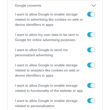
Αθήνα: Απομακρύνθηκαν παράνομα
Google consents
αντικείμενα από κοινόχρηστους χώρους
I want to allow Google to enable storage
related to advertising like cookies on web or
device identifiers in apps.
I want to allow my user data to be sent to
Google for online advertising purposes.
I want to allow Google to send me
personalized advertising.
I want to allow Google to enable storage
related to analytics like cookies on web or
device identifiers in apps.
06.08.2026 | 09:03
«Οι εντελώς αθώοι»: Η ανάρτηση του Αρκά για
I want to allow Google to enable storage
τα ζώα που χάθηκαν στις πυρκαγιές της
related to functionality of the website or app.
Αττικής (φωτο)
I want to allow Google to enable storage
related to personalization.