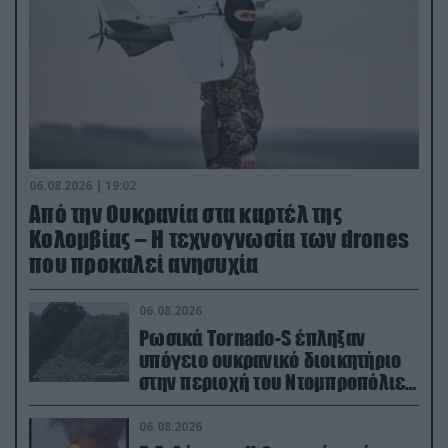
06.08.2026 | 19:02
Από την Ουκρανία στα καρτέλ της
Κολομβίας – Η τεχνογνωσία των drones
που προκαλεί ανησυχία
06.08.2026
Ρωσικά Tornado-S έπληξαν
υπόγειο ουκρανικό διοικητήριο
στην περιοχή του Ντομπροπόλιε
(βίντεο)
06.08.2026