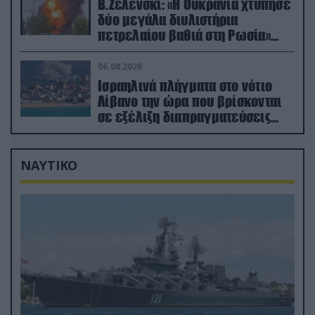
Β.Ζελένσκι: «Η Ουκρανία χτύπησε
δύο μεγάλα διυλιστήρια
πετρελαίου βαθιά στη Ρωσία»
(βίντεο)
06.08.2026
Ισραηλινά πλήγματα στο νότιο
Λίβανο την ώρα που βρίσκονται
σε εξέλιξη διαπραγματεύσεις
στην Ρώμη
ΝΑΥΤΙΚΟ