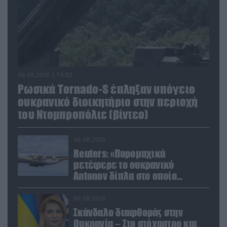
06.08.2026 | 19:02
Ρωσικά Tornado-S έπληξαν υπόγειο
ουκρανικό διοικητήριο στην περιοχή
του Ντομπροπόλιε (βίντεο)
06.08.2026
Reuters: «Πυρομαχικά
μετέφερε το ουκρανικό
Antonov δίπλα στο οποίο
βρέθηκε το drone στη Λειψία»
06.08.2026
Σκάνδαλο διαφθοράς στην
Ουκρανία – Στο στόχαστρο και