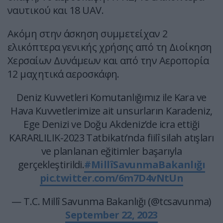
ναυτικού και 18 UAV.
Ακόμη στην άσκηση συμμετείχαν 2
ελικόπτερα γενικής χρήσης από τη Διοίκηση
Χερσαίων Δυνάμεων και από την Αεροπορία
12 μαχητικά αεροσκάφη.
Deniz Kuvvetleri Komutanlığımız ile Kara ve
Hava Kuvvetlerimize ait unsurların Karadeniz,
Ege Denizi ve Doğu Akdeniz’de icra ettiği
KARARLILIK-2023 Tatbikatı’nda fiilî silah atışları
ve planlanan eğitimler başarıyla
gerçekleştirildi.
#MillîSavunmaBakanlığı
pic.twitter.com/6m7D4vNtUn
— T.C. Millî Savunma Bakanlığı (@tcsavunma)
September 22, 2023