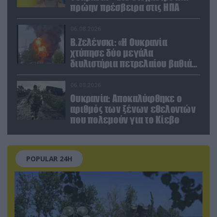
πρώην πρέσβειρα στις ΗΠΑ
06.08.2026
Β.Ζελένσκι: «Η Ουκρανία
χτύπησε δύο μεγάλα
διυλιστήρια πετρελαίου βαθιά
στη Ρωσία» (βίντεο)
06.08.2026
Ουκρανία: Αποκαλύφθηκε ο
αριθμός των ξένων εθελοντών
που πολεμούν για το Κίεβο
POPULAR 24H