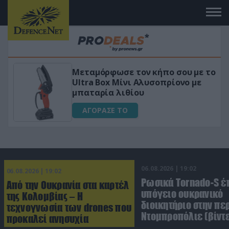
φωσε τον κήπο σου με το
«Μαγική» φόρμ
x Μίνι Αλυσοπρίονο με
για αύξηση τη
α λιθίου
ΑΓΟΡΑΣΕ ΤΟ
ΣΕ ΤΟ
06.08.2026 | 19:02
06.08.2026 | 19:02
Ρωσικά Tornado-S έ
Από την Ουκρανία στα καρτέλ
υπόγειο ουκρανικό
της Κολομβίας – Η
διοικητήριο στην πε
τεχνογνωσία των drones που
Ντομπροπόλιε (βίντ
προκαλεί ανησυχία