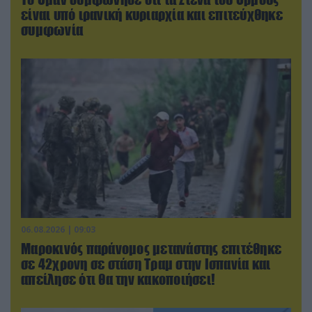
είναι υπό ιρανική κυριαρχία και επιτεύχθηκε
συμφωνία
06.08.2026 | 09:03
Μαροκινός παράνομος μετανάστης επιτέθηκε
σε 42χρονη σε στάση Τραμ στην Ισπανία και
απείλησε ότι θα την κακοποιήσει!