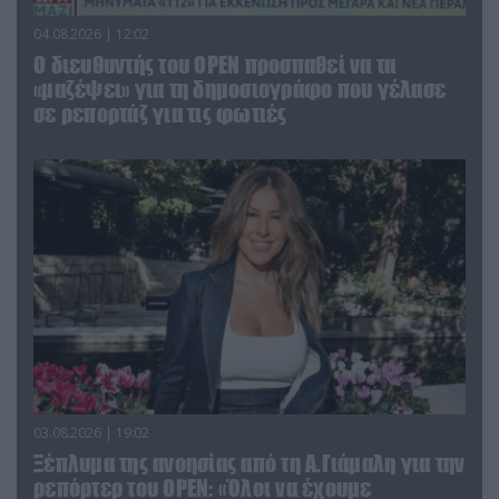
04.08.2026 | 12:02
O διευθυντής του OPEN προσπαθεί να τα
«μαζέψει» για τη δημοσιογράφο που γέλασε
σε ρεπορτάζ για τις φωτιές
03.08.2026 | 19:02
Ξέπλυμα της ανοησίας από τη Α.Γιάμαλη για την
ρεπόρτερ του ΟΡΕΝ: «Όλοι να έχουμε