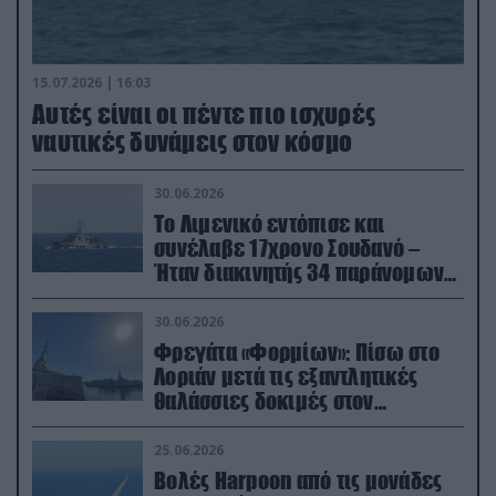
15.07.2026 | 16:03
Aυτές είναι οι πέντε πιο ισχυρές
ναυτικές δυνάμεις στον κόσμο
30.06.2026
Το Λιμενικό εντόπισε και
συνέλαβε 17χρονο Σουδανό –
Ήταν διακινητής 34 παράνομων
μεταναστών
30.06.2026
Φρεγάτα «Φορμίων»: Πίσω στο
Λοριάν μετά τις εξαντλητικές
θαλάσσιες δοκιμές στον
απαιτητικό Βισκαϊκό
25.06.2026
Βολές Harpoon από τις μονάδες