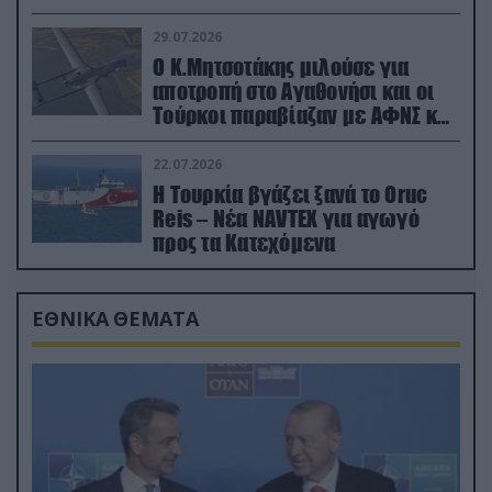
29.07.2026
Ο Κ.Μητσοτάκης μιλούσε για
αποτροπή στο Αγαθονήσι και οι
Τούρκοι παραβίαζαν με ΑΦΝΣ και
drone
22.07.2026
Η Τουρκία βγάζει ξανά το Oruc
Reis – Νέα NAVTEX για αγωγό
προς τα Κατεχόμενα
ΕΘΝΙΚΑ ΘΕΜΑΤΑ