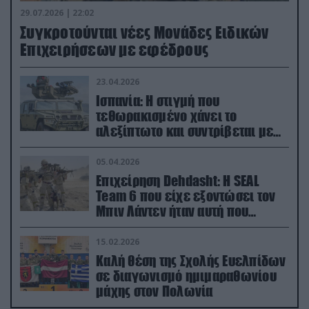
29.07.2026 | 22:02
Συγκροτούνται νέες Μονάδες Ειδικών
Επιχειρήσεων με εφέδρους
23.04.2026
Ισπανία: Η στιγμή που
τεθωρακισμένο χάνει το
αλεξίπτωτο και συντρίβεται με
ορμή στο έδαφος (βίντεο)
05.04.2026
Επιχείρηση Dehdasht: Η SEAL
Team 6 που είχε εξοντώσει τον
Μπιν Λάντεν ήταν αυτή που
διέσωσε τον πιλότο του F-15
15.02.2026
Καλή θέση της Σχολής Ευελπίδων
σε διαγωνισμό ημιμαραθωνίου
μάχης στον Πολωνία