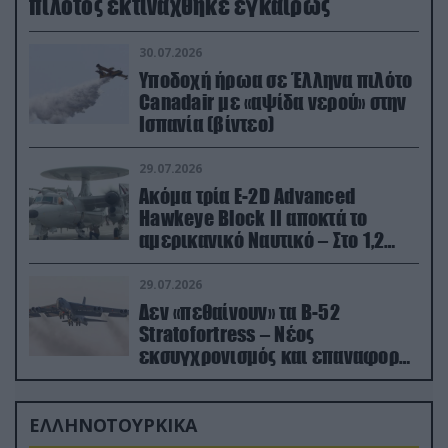
πιλότος εκτινάχθηκε εγκαίρως
30.07.2026
Υποδοχή ήρωα σε Έλληνα πιλότο
Canadair με «αψίδα νερού» στην
Ισπανία (βίντεο)
29.07.2026
Ακόμα τρία E-2D Advanced
Hawkeye Block II αποκτά το
αμερικανικό Ναυτικό – Στο 1,2
δισ.δολάρια το κόστος
29.07.2026
Δεν «πεθαίνουν» τα Β-52
Stratofortress – Νέος
εκσυγχρονισμός και επαναφορά
από τα «νεκροταφεία»
ΕΛΛΗΝΟΤΟΥΡΚΙΚΑ