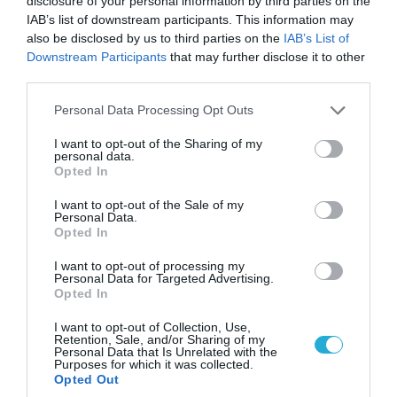
disclosure of your personal information by third parties on the
Αδειάζουν το Κραματόρσκ οι Ουκρανοί:
IAB’s list of downstream participants. This information may
Έκτακτη εκκένωση στην πόλη μετά την
also be disclosed by us to third parties on the
IAB’s List of
αιφνιδιαστική προώθηση των Ρώσων (βίντεο)
Downstream Participants
that may further disclose it to other
third parties.
Please note that this website/app uses one or more Google
Personal Data Processing Opt Outs
ΠΟΛΙΤΙΚΗ
services and may gather and store information including but
not limited to your visit or usage behaviour. You may click to
I want to opt-out of the Sharing of my
personal data.
grant or deny consent to Google and its third-party tags to
Opted In
use your data for below specified purposes in below Google
consent section.
I want to opt-out of the Sale of my
Personal Data.
Opted In
I want to opt-out of processing my
Personal Data for Targeted Advertising.
Opted In
I want to opt-out of Collection, Use,
Retention, Sale, and/or Sharing of my
Personal Data that Is Unrelated with the
Purposes for which it was collected.
06.08.2026 | 14:02
Opted Out
«Επιχείρηση ελεύθερα πεζοδρόμια» στην