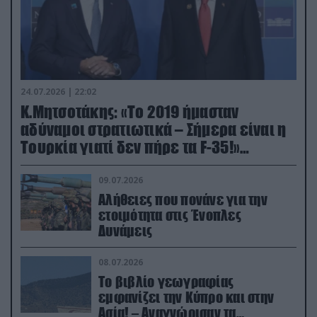
24.07.2026 | 22:02
Κ.Μητσοτάκης: «Το 2019 ήμασταν
αδύναμοι στρατιωτικά – Σήμερα είναι η
Τουρκία γιατί δεν πήρε τα F-35!»
(βίντεο)
09.07.2026
Αλήθειες που πονάνε για την
ετοιμότητα στις Ένοπλες
Δυνάμεις
08.07.2026
Το βιβλίο γεωγραφίας
εμφανίζει την Κύπρο και στην
Ασία! – Αναγνώρισαν τα