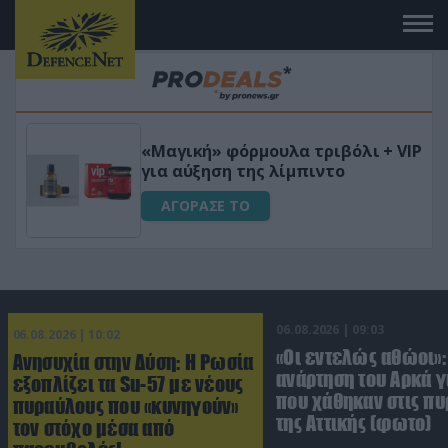
 το
«Μαγική» φόρμουλα τριβόλι + VIP
για αύξηση της λίμπιντο
ΑΓΟΡΑΣΕ ΤΟ
06.08.2026 | 09:03
06.08.2026 | 10:02
«Οι εντελώς αθώοι»:
Ανησυχία στην Δύση: H Ρωσία
ανάρτηση του Αρκά γ
εξοπλίζει τα Su-57 με νέους
που χάθηκαν στις πυ
πυραύλους που «κυνηγούν»
της Αττικής (φωτο)
τον στόχο μέσα από