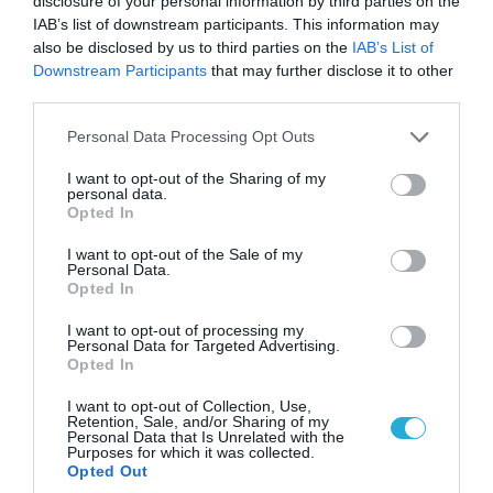
disclosure of your personal information by third parties on the
IAB’s list of downstream participants. This information may
also be disclosed by us to third parties on the
IAB’s List of
Downstream Participants
that may further disclose it to other
third parties.
Please note that this website/app uses one or more Google
Personal Data Processing Opt Outs
services and may gather and store information including but
not limited to your visit or usage behaviour. You may click to
I want to opt-out of the Sharing of my
personal data.
grant or deny consent to Google and its third-party tags to
Opted In
use your data for below specified purposes in below Google
consent section.
I want to opt-out of the Sale of my
Personal Data.
Opted In
04.08.2026 | 13:02
I want to opt-out of processing my
Η ανακοίνωση του Πανελλήνιου Σωματείου
Personal Data for Targeted Advertising.
Πυροσβεστών για την δημοσιογράφο του OPEN
Opted In
που γέλασε στη φωτιά
I want to opt-out of Collection, Use,
Retention, Sale, and/or Sharing of my
Personal Data that Is Unrelated with the
Purposes for which it was collected.
Opted Out