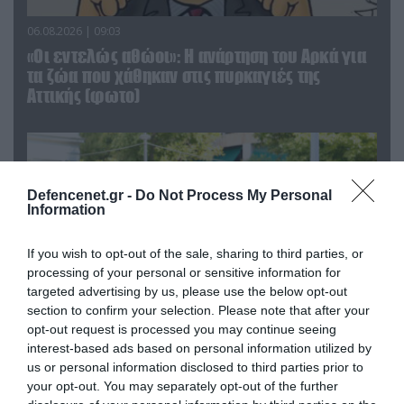
06.08.2026 | 09:03
«Οι εντελώς αθώοι»: Η ανάρτηση του Αρκά για
τα ζώα που χάθηκαν στις πυρκαγιές της
Αττικής (φωτο)
Defencenet.gr -
Do Not Process My Personal
Information
If you wish to opt-out of the sale, sharing to third parties, or
processing of your personal or sensitive information for
targeted advertising by us, please use the below opt-out
section to confirm your selection. Please note that after your
opt-out request is processed you may continue seeing
interest-based ads based on personal information utilized by
04.08.2026 | 15:02
us or personal information disclosed to third parties prior to
Αυτή την ώρα το τελευταίο «αντίο» στον πρώην
your opt-out. You may separately opt-out of the further
υπουργό Ι.Βαρβιτσιώτη (φωτο)