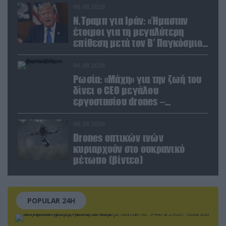
06.08.2026
Ν.Τραμπ για Ιράν: «Ήμασταν
έτοιμοι για τη μεγαλύτερη
επίθεση μετά τον Β’ Παγκόσμιο
Πόλεμο» (βίντεο)
06.08.2026
Ρωσία: «Μάχη» για την ζωή του
δίνει ο CEO μεγάλου
εργοστασίου drones –
Ανατίναξαν το αυτοκίνητό του!
(βίντεο)
06.08.2026
Drones οπτικών ινών
κυριαρχούν στο ουκρανικό
μέτωπο (βίντεο)
POPULAR 24H