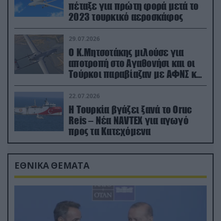
πέταξε για πρώτη φορά μετά το
2023 τουρκικό αεροσκάφος
29.07.2026
Ο Κ.Μητσοτάκης μιλούσε για
αποτροπή στο Αγαθονήσι και οι
Τούρκοι παραβίαζαν με ΑΦΝΣ και
drone
22.07.2026
Η Τουρκία βγάζει ξανά το Oruc
Reis – Νέα NAVTEX για αγωγό
προς τα Κατεχόμενα
ΕΘΝΙΚΑ ΘΕΜΑΤΑ