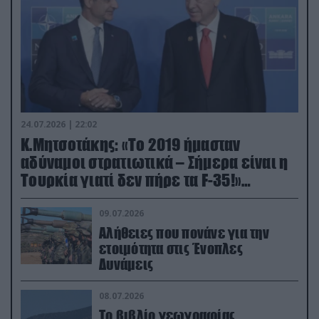
24.07.2026 | 22:02
Κ.Μητσοτάκης: «Το 2019 ήμασταν
αδύναμοι στρατιωτικά – Σήμερα είναι η
Τουρκία γιατί δεν πήρε τα F-35!»
(βίντεο)
09.07.2026
Αλήθειες που πονάνε για την
ετοιμότητα στις Ένοπλες
Δυνάμεις
08.07.2026
Το βιβλίο γεωγραφίας