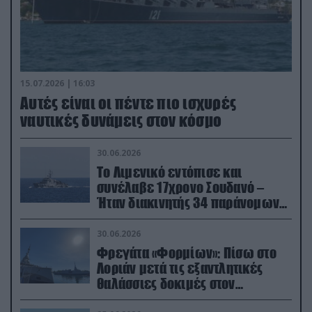
15.07.2026 | 16:03
Aυτές είναι οι πέντε πιο ισχυρές
ναυτικές δυνάμεις στον κόσμο
30.06.2026
Το Λιμενικό εντόπισε και
συνέλαβε 17χρονο Σουδανό –
Ήταν διακινητής 34 παράνομων
μεταναστών
30.06.2026
Φρεγάτα «Φορμίων»: Πίσω στο
Λοριάν μετά τις εξαντλητικές
θαλάσσιες δοκιμές στον
απαιτητικό Βισκαϊκό