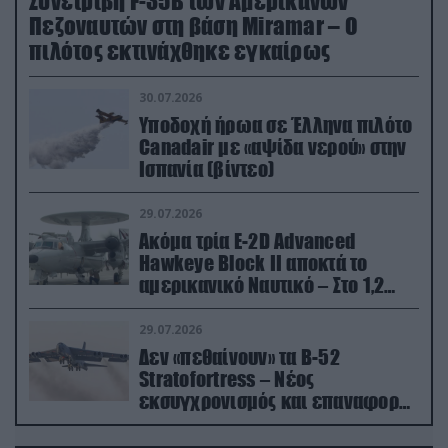
Συνετρίβη F-35B των Αμερικανών
Πεζοναυτών στη βάση Miramar – Ο
πιλότος εκτινάχθηκε εγκαίρως
30.07.2026
Υποδοχή ήρωα σε Έλληνα πιλότο
Canadair με «αψίδα νερού» στην
Ισπανία (βίντεο)
29.07.2026
Ακόμα τρία E-2D Advanced
Hawkeye Block II αποκτά το
αμερικανικό Ναυτικό – Στο 1,2
δισ.δολάρια το κόστος
29.07.2026
Δεν «πεθαίνουν» τα Β-52
Stratofortress – Νέος
εκσυγχρονισμός και επαναφορά
από τα «νεκροταφεία»