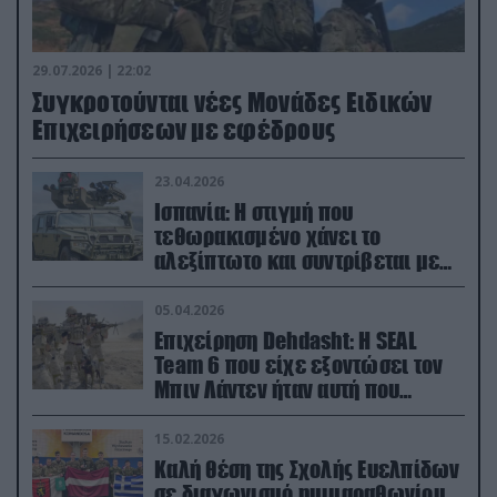
29.07.2026 | 22:02
Συγκροτούνται νέες Μονάδες Ειδικών
Επιχειρήσεων με εφέδρους
23.04.2026
Ισπανία: Η στιγμή που
τεθωρακισμένο χάνει το
αλεξίπτωτο και συντρίβεται με
ορμή στο έδαφος (βίντεο)
05.04.2026
Επιχείρηση Dehdasht: Η SEAL
Team 6 που είχε εξοντώσει τον
Μπιν Λάντεν ήταν αυτή που
διέσωσε τον πιλότο του F-15
15.02.2026
Καλή θέση της Σχολής Ευελπίδων
σε διαγωνισμό ημιμαραθωνίου