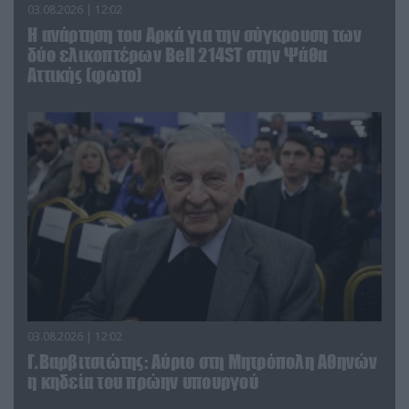
03.08.2026 | 12:02
Η ανάρτηση του Αρκά για την σύγκρουση των
δύο ελικοπτέρων Bell 214ST στην Ψάθα
Αττικής (φωτο)
03.08.2026 | 12:02
Γ.Βαρβιτσιώτης: Aύριο στη Μητρόπολη Αθηνών
η κηδεία του πρώην υπουργού