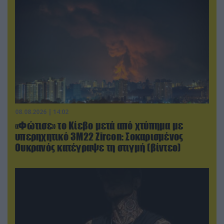
08.08.2026 | 14:02
«Φώτισε» το Κίεβο μετά από χτύπημα με
υπερηχητικό 3M22 Zircon: Σοκαρισμένος
Ουκρανός κατέγραψε τη στιγμή (βίντεο)