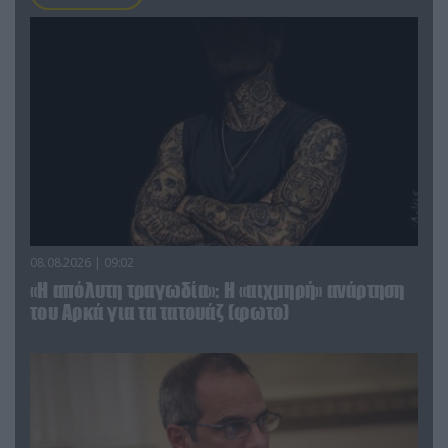
08.08.2026 | 09:02
«Η απόλυτη τραγωδία»: Η «αιχμηρή» ανάρτηση
του Αρκά για τα τατουάζ (φωτο)