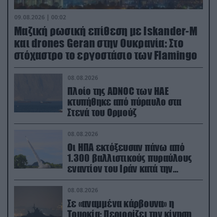
09.08.2026 | 00:02
Μαζική ρωσική επίθεση με Iskander-M
και drones Geran στην Ουκρανία: Στο
στόχαστρο το εργοστάσιο των Flamingo
08.08.2026
Πλοίο της ADNOC των ΗΑΕ
κτυπήθηκε από πύραυλο στα
Στενά του Ορμούζ
08.08.2026
Οι ΗΠΑ εκτόξευσαν πάνω από
1.300 βαλλιστικούς πυραύλους
εναντίον του Ιράν κατά την
διάρκεια του πολέμου
08.08.2026
Σε «αναμμένα κάρβουνα» η
Τουρκία: Περιορίζει την κίνηση