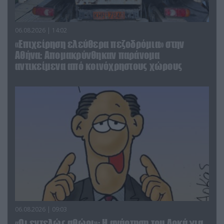
06.08.2026 | 14:02
«Επιχείρηση ελεύθερα πεζοδρόμια» στην
Αθήνα: Απομακρύνθηκαν παράνομα
αντικείμενα από κοινόχρηστους χώρους
06.08.2026 | 09:03
«Οι εντελώς αθώοι»: Η ανάρτηση του Αρκά για