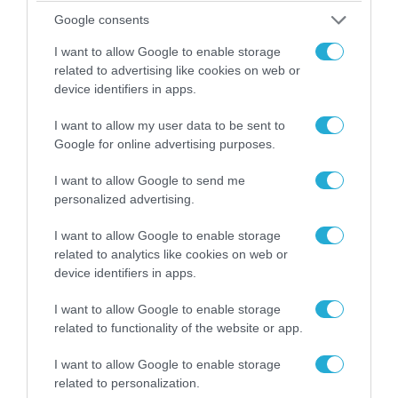
Iskander-M και drones Geran
στην Ουκρανία: Στο στόχαστρο το
Google consents
εργοστάσιο των Flamingo
I want to allow Google to enable storage
08.08.2026
related to advertising like cookies on web or
«Ελπίδα για τη Δημοκρατία»:
device identifiers in apps.
Καταγγελίες για «σπίλωση» από
πρώην στέλεχος του κόμματος
I want to allow my user data to be sent to
Google for online advertising purposes.
I want to allow Google to send me
POPULAR 24H
personalized advertising.
I want to allow Google to enable storage
related to analytics like cookies on web or
device identifiers in apps.
I want to allow Google to enable storage
related to functionality of the website or app.
I want to allow Google to enable storage
related to personalization.