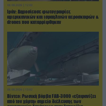
08.08.2026 | 12:02
Ιράν: Δημοσίευσε φωτογραφίες
αμερικανικών και ισραηλινών αεροσκαφών &
drones που καταρρίφθηκαν
08.08.2026 | 13:02
Βίντεο: Ρωσική βόμβα FAB-3000 «εξαφανίζει
από τον χάρτη» σημείο διέλευσης των