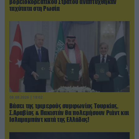
βορειοκορεατικού Στρατού αναπτύχθηκαν
ταχύτατα στη Ρωσία
08.08.2026 | 18:02
Βάσει της τριμερούς συμφωνίας Τουρκίας,
Σ.Αραβίας & Πακιστάν θα πολεμήσουν Ριάντ και
Ισλαμαμπάντ κατά της Ελλάδας!