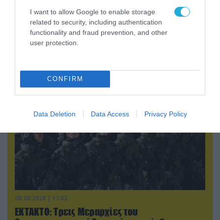
I want to allow Google to enable storage
related to security, including authentication
08.08.2026 | 14:02
functionality and fraud prevention, and other
Η Τουρκία πουλάει στην Ουκρανία όλο το
user protection.
αμερικανικό πυραυλικό πυροβολικό της: MLRS
και ΑΤΑCMS
CONFIRM
Data Deletion
Data Access
Privacy Policy
08.08.2026 | 17:02
ΕΚΤΑΚΤΟ: Τρεις Μεραρχίες του