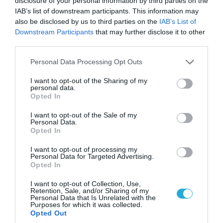
disclosure of your personal information by third parties on the
IAB’s list of downstream participants. This information may
also be disclosed by us to third parties on the
IAB’s List of
09.08.2026 | 02:02
Downstream Participants
that may further disclose it to other
Νέο κτύπημα στα Στενά του Ορμούζ:
third parties.
Πύραυλος έπληξε πλοίο κοντά στο
Please note that this website/app uses one or more Google
Personal Data Processing Opt Outs
Ομάν
services and may gather and store information including but
not limited to your visit or usage behaviour. You may click to
I want to opt-out of the Sharing of my
personal data.
09.08.2026
grant or deny consent to Google and its third-party tags to
Opted In
use your data for below specified purposes in below Google
Ισραηλινές δυνάμεις εισήλθαν
consent section.
σε χωριό του νότιου Λιβάνου
I want to opt-out of the Sale of my
Personal Data.
Opted In
09.08.2026
I want to opt-out of processing my
Τουρκία: Ζητά «μορατόριουμ»
Personal Data for Targeted Advertising.
Opted In
Ρωσίας και Ουκρανίας – «Η
αμυντική συμφωνία είναι ίδια
I want to opt-out of Collection, Use,
με το άρθρο 5 του ΝΑΤΟ» (upd)
Retention, Sale, and/or Sharing of my
Personal Data that Is Unrelated with the
09.08.2026
Purposes for which it was collected.
Μαζική ρωσική επίθεση με
Opted Out