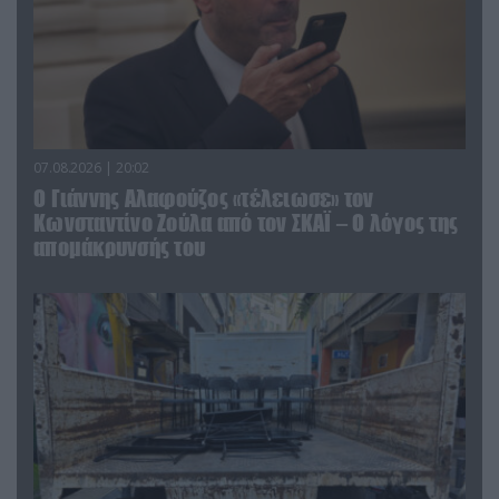
07.08.2026 | 20:02
Ο Γιάννης Αλαφούζος «τέλειωσε» τον
Κωνσταντίνο Ζούλα από τον ΣΚΑΪ – Ο λόγος της
απομάκρυνσής του