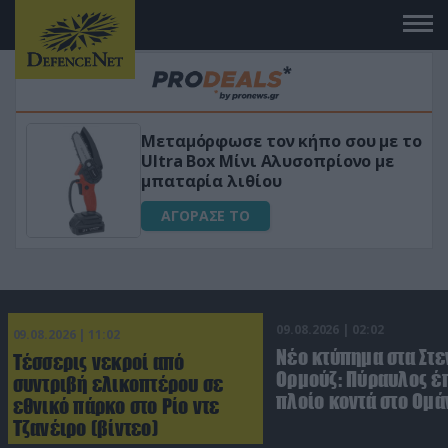
ταμόρφωσε τον κήπο σου με το
«Μαγική»
tra Box Μίνι Αλυσοπρίονο με
για αύξη
αταρία λιθίου
ΑΓΟΡΑ
ΑΓΟΡΑΣΕ ΤΟ
09.08.2026 | 02:02
09.08.2026 | 11:02
Νέο κτύπημα στα Στε
Τέσσερις νεκροί από
Ορμούζ: Πύραυλος έ
συντριβή ελικοπτέρου σε
πλοίο κοντά στο Ομά
εθνικό πάρκο στο Ρίο ντε
Τζανέιρο (βίντεο)