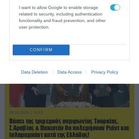
08.08.2026 | 17:02
I want to allow Google to enable storage
ΕΚΤΑΚΤΟ: Τρεις Μεραρχίες του
related to security, including authentication
βορειοκορεατικού Στρατού αναπτύχθηκαν
functionality and fraud prevention, and other
ταχύτατα στη Ρωσία
user protection.
CONFIRM
Data Deletion
Data Access
Privacy Policy
08.08.2026 | 18:02
Βάσει της τριμερούς συμφωνίας Τουρκίας,
Σ.Αραβίας & Πακιστάν θα πολεμήσουν Ριάντ και
Ισλαμαμπάντ κατά της Ελλάδας!