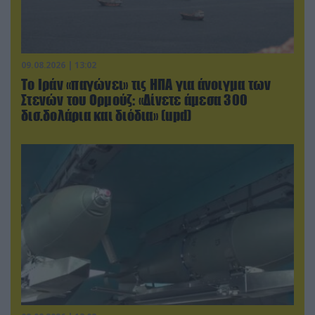
09.08.2026 | 13:02
Το Ιράν «παγώνει» τις ΗΠΑ για άνοιγμα των
Στενών του Ορμούζ: «Δίνετε άμεσα 300
δισ.δολάρια και διόδια» (upd)