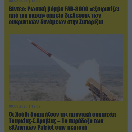
08.08.2026 | 13:02
Βίντεο: Ρωσική βόμβα FAB-3000 «εξαφανίζει
από τον χάρτη» σημείο διέλευσης των
ουκρανικών δυνάμεων στην Ζαπορίζια
09.08.2026 | 12:02
Οι Χούθι δοκιμάζουν της αμυντική συμμαχία
Τουρκίας-Σ.Αραβίας – Το παράδοξο των
ελληνικών Patriot στην περιοχή