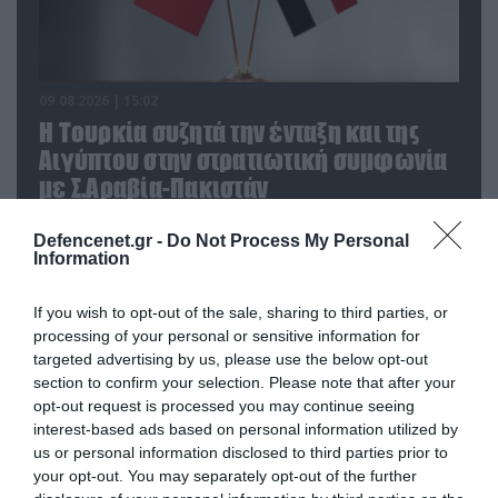
09.08.2026 | 15:02
Η Τουρκία συζητά την ένταξη και της
Αιγύπτου στην στρατιωτική συμφωνία
με Σ.Αραβία-Πακιστάν
Defencenet.gr -
Do Not Process My Personal
09.08.2026
Information
Το Ιράν «άδειασε» το
αμερικανικό οπλοστάσιο –
If you wish to opt-out of the sale, sharing to third parties, or
Πιέσεις για αύξηση παραγωγής
processing of your personal or sensitive information for
Patriot και THAAD
targeted advertising by us, please use the below opt-out
09.08.2026
section to confirm your selection. Please note that after your
Αυστραλία: Παραλίγο
opt-out request is processed you may continue seeing
σύγκρουση δύο αεροσκαφών
interest-based ads based on personal information utilized by
στο αεροδρόμιο του Σίδνεϊ –
us or personal information disclosed to third parties prior to
Ένας τραυματίας (βίντεο)
your opt-out. You may separately opt-out of the further