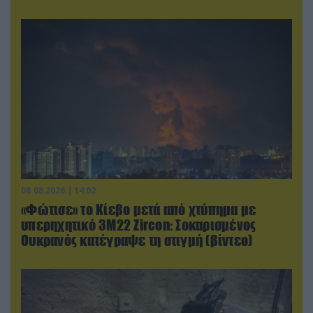
08.08.2026 | 14:02
«Φώτισε» το Κίεβο μετά από χτύπημα με
υπερηχητικό 3M22 Zircon: Σοκαρισμένος
Ουκρανός κατέγραψε τη στιγμή (βίντεο)