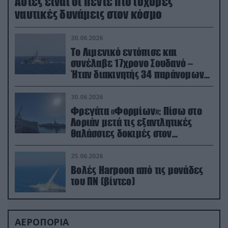
Aυτές είναι οι πέντε πιο ισχυρές
ναυτικές δυνάμεις στον κόσμο
30.06.2026
Το Λιμενικό εντόπισε και
συνέλαβε 17χρονο Σουδανό –
Ήταν διακινητής 34 παράνομων
μεταναστών
30.06.2026
Φρεγάτα «Φορμίων»: Πίσω στο
Λοριάν μετά τις εξαντλητικές
θαλάσσιες δοκιμές στον
απαιτητικό Βισκαϊκό
25.06.2026
Βολές Harpoon από τις μονάδες
του ΠΝ (βίντεο)
ΑΕΡΟΠΟΡΙΑ