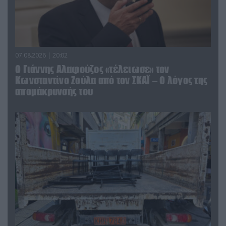
07.08.2026 | 20:02
Ο Γιάννης Αλαφούζος «τέλειωσε» τον
Κωνσταντίνο Ζούλα από τον ΣΚΑΪ – Ο λόγος της
απομάκρυνσής του