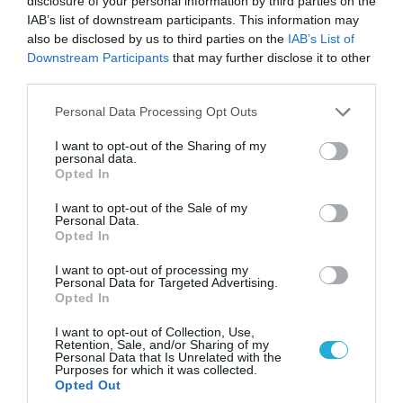
disclosure of your personal information by third parties on the
09.08.2026
IAB’s list of downstream participants. This information may
Το Ιράν ενεργοποιεί τα F-4
also be disclosed by us to third parties on the
IAB’s List of
Phantom για βομβαρδισμούς: Τα
Downstream Participants
that may further disclose it to other
αμερικανικά μαχητικά σε
third parties.
ετοιμότητα να χτυπήσουν
Αμερικανούς
09.08.2026
Please note that this website/app uses one or more Google
Personal Data Processing Opt Outs
services and may gather and store information including but
Η Τουρκία βάζει «φρένο» στα
not limited to your visit or usage behaviour. You may click to
I want to opt-out of the Sharing of my
πλοία από το Νοβοροσίσκ της
personal data.
grant or deny consent to Google and its third-party tags to
Ρωσίας – Για να πιέσει η Μόσχα
Opted In
use your data for below specified purposes in below Google
το Ιράν;
consent section.
I want to opt-out of the Sale of my
Personal Data.
Opted In
POPULAR 24H
I want to opt-out of processing my
Personal Data for Targeted Advertising.
Opted In
I want to opt-out of Collection, Use,
Retention, Sale, and/or Sharing of my
Personal Data that Is Unrelated with the
Purposes for which it was collected.
Opted Out