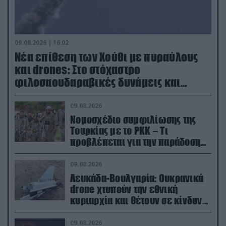
09.08.2026 | 16:02
Νέα επίθεση των Χούθι με πυραύλους
και drones: Στο στόχαστρο
φιλοσαουδαραβικές δυνάμεις και
εγκαταστάσεις
09.08.2026
Νομοσχέδιο συμφιλίωσης της
Τουρκίας με το ΡΚΚ – Τι
προβλέπεται για την παράδοση
των όπλων
09.08.2026
Λευκάδα-Βουλγαρία: Ουκρανικά
drone χτυπούν την εθνική
κυριαρχία και θέτουν σε κίνδυνο
οικονομίες χωρών του ΝΑΤΟ
09.08.2026