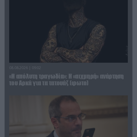
08.08.2026 | 09:02
«Η απόλυτη τραγωδία»: Η «αιχμηρή» ανάρτηση
του Αρκά για τα τατουάζ (φωτο)