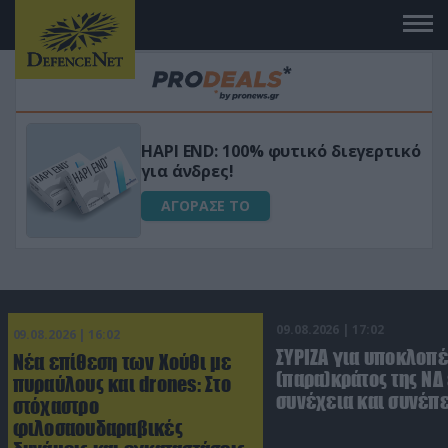
Μεταμόρφωσε τον κήπο σου με το
ικό
Ultra Box Μίνι Αλυσοπρίονο με
μπαταρία λιθίου
ΑΓΟΡΑΣΕ ΤΟ
09.08.2026 | 17:02
09.08.2026 | 16:02
ΣΥΡΙΖΑ για υποκλοπέ
Νέα επίθεση των Χούθι με
(παρα)κράτος της ΝΔ
πυραύλους και drones: Στο
συνέχεια και συνέπε
στόχαστρο
φιλοσαουδαραβικές