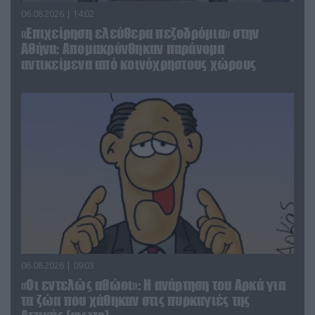
06.08.2026 | 14:02
«Επιχείρηση ελεύθερα πεζοδρόμια» στην
Αθήνα: Απομακρύνθηκαν παράνομα
αντικείμενα από κοινόχρηστους χώρους
06.08.2026 | 09:03
«Οι εντελώς αθώοι»: Η ανάρτηση του Αρκά για
τα ζώα που χάθηκαν στις πυρκαγιές της