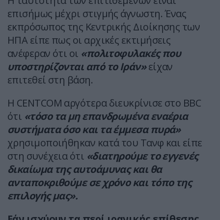
Η ταυτότητα των επιτιθέμενων είναι
επισήμως μέχρι στιγμής άγνωστη. Ένας
εκπρόσωπος της Κεντρικής Διοίκησης των
ΗΠΑ είπε πως οι αρχικές εκτιμήσεις
ανέφεραν ότι οι
«πολιτοφυλακές που
υποστηρίζονται από το Ιράν»
είχαν
επιτεθεί στη βάση.
Η CENTCOM αργότερα διευκρίνισε στο BBC
ότι
«τόσο τα μη επανδρωμένα εναέρια
συστήματα όσο και τα έμμεσα πυρά»
χρησιμοποιήθηκαν κατά του Τανφ και είπε
στη συνέχεια ότι
«διατηρούμε το εγγενές
δικαίωμα της αυτοάμυνας και θα
ανταποκριθούμε σε χρόνο και τόπο της
επιλογής μας».
Εάν ισχύουν τα περί ιρανικής επίθεσης,