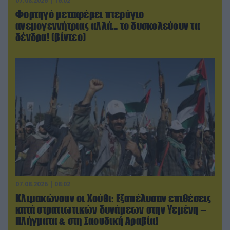
07.08.2026 | 16:02
Φορτηγό μεταφέρει πτερύγιο
ανεμογεννήτριας αλλά… το δυσκολεύουν τα
δένδρα! (βίντεο)
07.08.2026 | 08:02
Κλιμακώνουν οι Χούθι: Eξαπέλυσαν επιθέσεις
κατά στρατιωτικών δυνάμεων στην Υεμένη –
Πλήγματα & στη Σαουδική Αραβία!