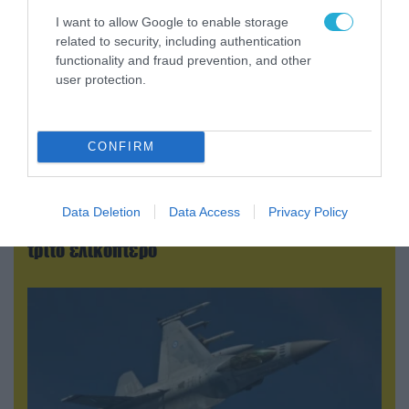
I want to allow Google to enable storage
related to security, including authentication
functionality and fraud prevention, and other
user protection.
CONFIRM
07.08.2026 | 01:02
Ελέγχεται αμοντάριστο βίντεο της σύγκρουσης
Data Deletion
Data Access
Privacy Policy
των ελικοπτέρων στην Ψάθα – Σενάριο για
τρίτο ελικόπτερο