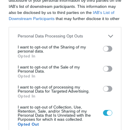
disclosure of your personal information by third parties on the
IAB’s list of downstream participants. This information may
also be disclosed by us to third parties on the
IAB’s List of
Downstream Participants
that may further disclose it to other
third parties.
Please note that this website/app uses one or more Google
Personal Data Processing Opt Outs
services and may gather and store information including but
not limited to your visit or usage behaviour. You may click to
I want to opt-out of the Sharing of my
personal data.
grant or deny consent to Google and its third-party tags to
Opted In
07.08.2026 | 23:02
use your data for below specified purposes in below Google
Ρωσική επίθεση προκάλεσε σοβαρές
consent section.
I want to opt-out of the Sale of my
Personal Data.
ζημιές στο γήπεδο της Τσερνομόρετς
Opted In
(βίντεο)
I want to opt-out of processing my
Personal Data for Targeted Advertising.
07.08.2026
Opted In
«Μούδιασε» η Naftogaz που
I want to opt-out of Collection, Use,
βλέπει κρύο χειμώνα στο
Retention, Sale, and/or Sharing of my
Κίεβο: Οι Ρώσοι διέλυσαν 7
Personal Data that Is Unrelated with the
Purposes for which it was collected.
εγκαταστάσεις του ουκρανικού
Opted Out
κολοσσού!
07.08.2026