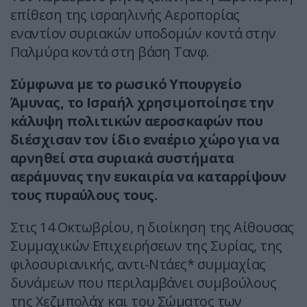
επίθεση της ισραηλινής Αεροπορίας
εναντίον συριακών υποδομών κοντά στην
Παλμύρα κοντά στη βάση Τανφ.
Σύμφωνα με το ρωσικό Υπουργείο
Άμυνας, το Ισραήλ χρησιμοποίησε την
κάλυψη πολιτικών αεροσκαφών που
διέσχισαν τον ίδιο εναέριο χώρο για να
αρνηθεί στα συριακά συστήματα
αεράμυνας την ευκαιρία να καταρρίψουν
τους πυραύλους τους.
Στις 14 Οκτωβρίου, η διοίκηση της Αίθουσας
Συμμαχικών Επιχειρήσεων της Συρίας, της
φιλοσυριανικής, αντι-Ντάες* συμμαχίας
δυνάμεων που περιλαμβάνει συμβούλους
της Χεζμπολάχ και του Σώματος των