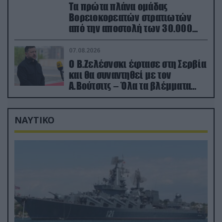
Τα πρώτα πλάνα ομάδας
Βορειοκορεατών στρατιωτών
από την αποστολή των 30.000
που έφτασαν στη Ρωσία (βίντεο)
07.08.2026
Ο Β.Ζελέσνσκι έφτασε στη Σερβία
και θα συναντηθεί με τον
Α.Βούτσιτς – Όλα τα βλέμματα
στις σχέσεις με τη Ρωσία
ΝΑΥΤΙΚΟ