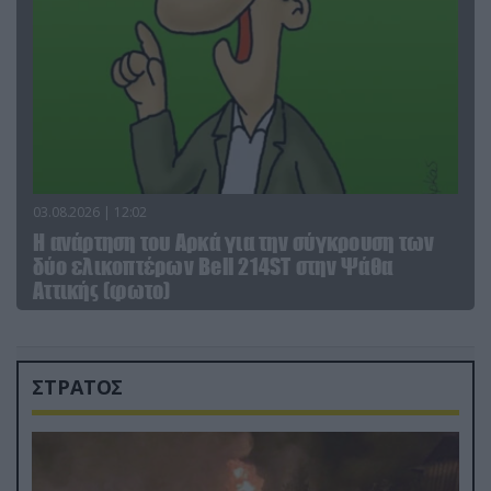
03.08.2026 | 12:02
Η ανάρτηση του Αρκά για την σύγκρουση των
δύο ελικοπτέρων Bell 214ST στην Ψάθα
Αττικής (φωτο)
ΣΤΡΑΤΟΣ