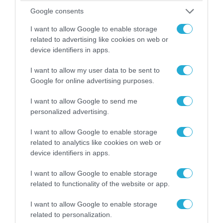
Κυβερνοεπίθεση με στόχο τον
Google consents
Φρίντριχ Μερτς – Ποιοι
I want to allow Google to enable storage
κρύβονται πίσω από το
related to advertising like cookies on web or
παραποιημένο βίντεο
device identifiers in apps.
07.08.2026
Ο Β.Ζελέσνσκι έφτασε στη
I want to allow my user data to be sent to
Σερβία και θα συναντηθεί με τον
Google for online advertising purposes.
Α.Βούτσιτς – Όλα τα βλέμματα
στις σχέσεις με τη Ρωσία
I want to allow Google to send me
personalized advertising.
07.08.2026
Νέα ρωσικά πλήγματα σε πλοία
I want to allow Google to enable storage
και λιμενικές εγκαταστάσεις
related to analytics like cookies on web or
της Ουκρανίας – Δύο νεκροί στην
device identifiers in apps.
Κριμαία
I want to allow Google to enable storage
related to functionality of the website or app.
POPULAR 24H
I want to allow Google to enable storage
related to personalization.