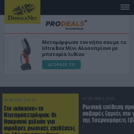
Μεταμόρφωσε τον κήπο σου με το
«Μαγι
Ultra Box Μίνι Αλυσοπρίονο με
για αύ
μπαταρία λιθίου
ΑΓΟ
ΑΓΟΡΑΣΕ ΤΟ
07.08.2026 | 23:02
08.08.2026 | 01:02
Ρωσική επίθεση πρ
Στο «κόκκινο» το
σοβαρές ζημιές στο
Ντνιπροπετρόφσκ: Οι
της Τσερνομόρετς (β
Ουκρανοί μιλούν για
σφοδρές ρωσικές επιθέσεις