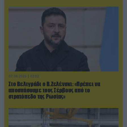
07.08.2026 | 02:02
Στο Βελιγράδι ο Β.Ζελένσκι: «Πρέπει να
αποσπάσουμε τους Σέρβους από το
στρατόπεδο της Ρωσίας»