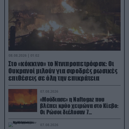
08.08.2026 | 01:02
Στο «κόκκινο» το Ντνιπροπετρόφσκ: Οι
Ουκρανοί μιλούν για σφοδρές ρωσικές
επιθέσεις σε όλη την επικράτεια
07.08.2026
«Μούδιασε» η Naftogaz που
βλέπει κρύο χειμώνα στο Κίεβο:
Οι Ρώσοι διέλυσαν 7
εγκαταστάσεις του ουκρανικού
κολοσσού!
07.08.2026