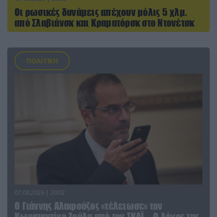
Οι ρωσικές δυνάμεις απέχουν μόλις 5 χλμ.
από Σλαβιάνσκ και Κραματόρσκ στο Ντονέτσκ
ΠΟΛΙΤΙΚΗ
07.08.2026 | 20:02
Ο Γιάννης Αλαφούζος «τέλειωσε» τον
Κωνσταντίνο Ζούλα από τον ΣΚΑΪ – Ο λόγος της