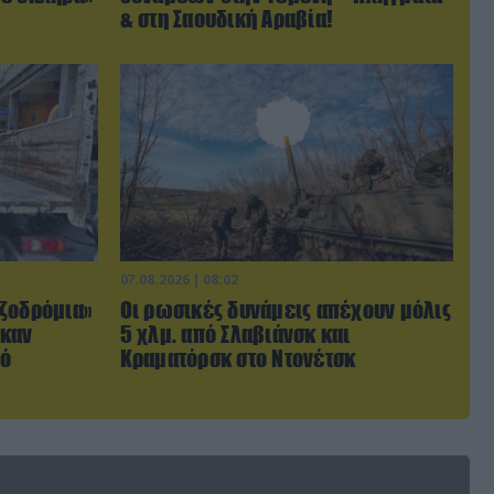
& στη Σαουδική Αραβία!
07.08.2026 | 08:02
ζοδρόμια»
Οι ρωσικές δυνάμεις απέχουν μόλις
ηκαν
5 χλμ. από Σλαβιάνσκ και
πό
Κραματόρσκ στο Ντονέτσκ