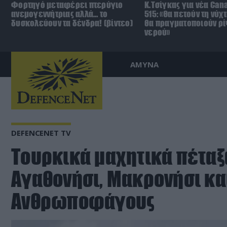
Φορτηγό μεταφέρει πτερύγιο
Κ.Τσίγκας για νέα Can
ανεμογεννήτριας αλλά… το
515: «Θα πετούν τη νύχ
δυσκολεύουν τα δένδρα! (βίντεο)
θα πραγματοποιούν ρί
νερού»
ΑΜΥΝΑ
DEFENCENET TV
Τουρκικά μαχητικά πέταξ
Αγαθονήσι, Μακρονήσι κα
Ανθρωποφάγους