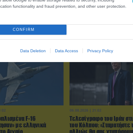
cation functionality and fraud prevention, and other user protection.
CONFIRM
Data Deletion
Data Access
Privacy Policy
0:02
06.08.2026 | 21:02
οπλισμένα F-16
Τελεσίγραφο του Ιράν στ
ησαν» με ελληνικά
του Κόλπου: «Σταματήστε 
το Αιγαίο
αλλιώς θα σας χτυπήσου