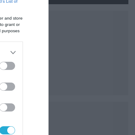
ουκρανικών εγκαταστάσεων
B’s List of
τον Ιούλιο
er and store
to grant or
ed purposes