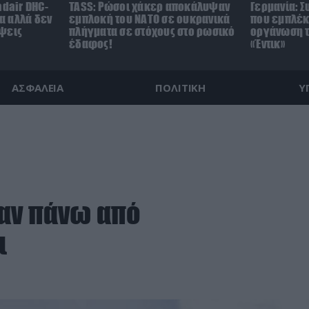
adair DHC-
TASS: Ρώσοι χάκερ αποκάλυψαν
Γερμανία: 
τα αλλά δεν
εμπλοκή του ΝΑΤΟ σε ουκρανικά
που εμπλέκ
ψεις
πλήγματα σε στόχους στο ρωσικό
οργάνωση τ
έδαφος!
«Έντικ»
ΑΣΦΑΛΕΙΑ
ΠΟΛΙΤΙΚΗ
Υ
αν πάνω από
ι