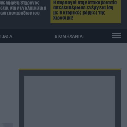
Η πυρκαγιά στην Αττικοβοιωτία
Συνελήφθη 31χρονος
απελευθέρωσε ενέργεια ίση
εται στην εγκληματική
με 6 ατομικές βόμβες της
ων τσιγαράδων του
Χιροσίμα!
Π.ΕΘ.Α
ΒΙΟΜΗΧΑΝΙΑ