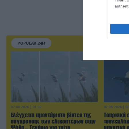
authenti
POPULAR 24H
07.08.2026 | 01:02
07.08.2026 | 0
Ελέγχεται αμοντάριστο βίντεο της
Τουρκικά 
σύγκρουσης των ελικοπτέρων στην
«συνεπλάκ
Ψάθα – Σενάριο για τρίτο
μαχητικά σ