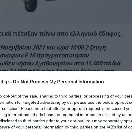
τικά πέταξαν πάνω από ελληνικό έδαφος.
Νοεμβρίου 2021 και ώρα 10:00 2 ζεύγη
σκαφών F 16 πραγματοποίησαν
ωθεν νήσου Αγαθονησίου στα 11.000 πόδια
 και 24.000 πόδια (το δεύτερο ζεύγος), στη
10:04 το ένα από τα δύο ζεύγη τουρκικών
t.gr -
Do Not Process My Personal Information
αγματοποίησε υπέρπτηση άνωθεν νήσου
ι νήσων Ανθρωποφάγων στα 28.000 πόδια.»
to opt-out of the sale, sharing to third parties, or processing of your per
formation for targeted advertising by us, please use the below opt-out s
ναι το βορειότερο νησί του Δωδεκανησιακού
r selection. Please note that after your opt-out request is processed y
eing interest-based ads based on personal information utilized by us or
ι βρίσκεται πολύ κοντά στη Σάμο και έχει 185
disclosed to third parties prior to your opt-out. You may separately opt-
ση την απογραφή του 2011.
losure of your personal information by third parties on the IAB’s list of