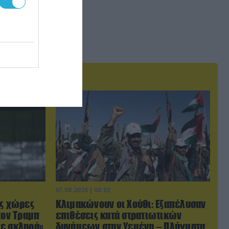
07.08.2026 | 08:02
ις χώρες
Κλιμακώνουν οι Χούθι: Eξαπέλυσαν
τον Τραμπ
επιθέσεις κατά στρατιωτικών
με σκληρά»
δυνάμεων στην Υεμένη – Πλήγματα