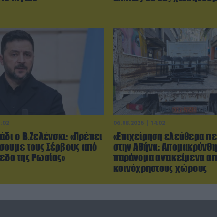
2:02
06.08.2026 | 14:02
άδι ο Β.Ζελένσκι: «Πρέπει
«Επιχείρηση ελεύθερα πε
σουμε τους Σέρβους από
στην Αθήνα: Απομακρύνθ
πεδο της Ρωσίας»
παράνομα αντικείμενα α
κοινόχρηστους χώρους