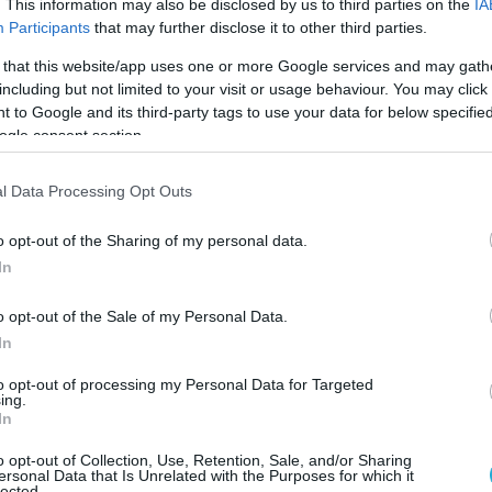
. This information may also be disclosed by us to third parties on the
IA
Participants
that may further disclose it to other third parties.
ραχονησίδα που βρίσκεται στα βόρεια
 that this website/app uses one or more Google services and may gath
ωδεκανήσου.
including but not limited to your visit or usage behaviour. You may click 
 to Google and its third-party tags to use your data for below specifi
ή Μεγάλος Ανθρωποφάς ή Μεγάλος
ogle consent section.
Ανθρώ) είναι μία ακατοίκητη νησίδα του
ν Φούρνων Ικαρίας η οποία βρίσκεται
l Data Processing Opt Outs
ων Φούρνων. Η έκτασή της είναι 0,545 τ.χλμ..
o opt-out of the Sharing of my personal data.
ει στον Δήμο Φούρνων Κορσεών.
In
ποφάγοι είναι μια ακατοίκητη νησίδα του
o opt-out of the Sale of my Personal Data.
ν Φούρνων Ικαρίας.
In
to opt-out of processing my Personal Data for Targeted
ing.
Ο ΑΡΘΡΟ
In
o opt-out of Collection, Use, Retention, Sale, and/or Sharing
ersonal Data that Is Unrelated with the Purposes for which it
lected.