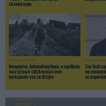
ελικόπτερο
06.08.2026 | 17:02
07.08.2026 | 0
Ουκρανία: Αποκαλύφθηκε ο αριθμός
Στο Βελιγρ
των ξένων εθελοντών που
να αποσπά
πολεμούν για το Κίεβο
το στρατό
ΠΟΛΙΤΙΚΗ