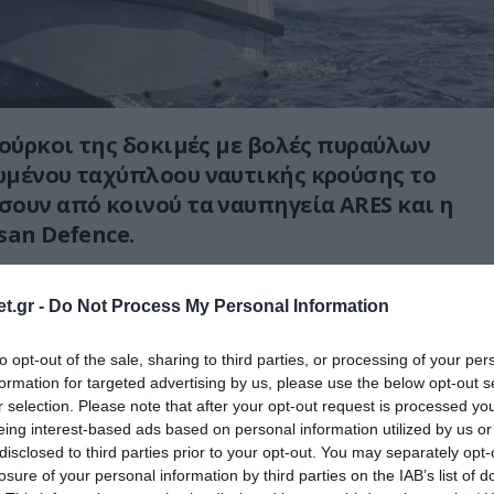
Τούρκοι της δοκιμές με βολές πυραύλων
ωμένου ταχύπλοου ναυτικής κρούσης το
ουν από κοινού τα ναυπηγεία ARES και η
san Defence.
τα τουρκικά ΜΜΕ το SİDA (έτσι αναφέρονται
t.gr -
Do Not Process My Personal Information
να ταχύπλοα στην τουρκική ορολογία), θα
δρωμένος φρουρός της «γαλάζιας πατρίδας»,
to opt-out of the sale, sharing to third parties, or processing of your per
ι βέβαια το μισό Αιγαίο σύμφωνα με τους
formation for targeted advertising by us, please use the below opt-out s
ες.
r selection. Please note that after your opt-out request is processed y
eing interest-based ads based on personal information utilized by us or
φος θα μπορεί να φέρει έως τέσσερις
disclosed to third parties prior to your opt-out. You may separately opt-
losure of your personal information by third parties on the IAB’s list of
ρουκέτες τύπου Cirit και δύο πυραύλους