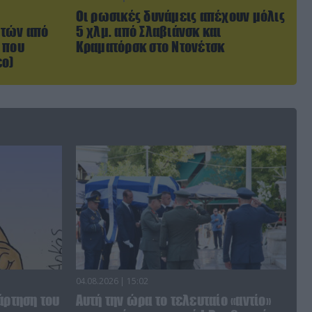
Οι ρωσικές δυνάμεις απέχουν μόλις
ωτών από
5 χλμ. από Σλαβιάνσκ και
 που
Κραματόρσκ στο Ντονέτσκ
εο)
04.08.2026 | 15:02
άρτηση του
Αυτή την ώρα το τελευταίο «αντίο»