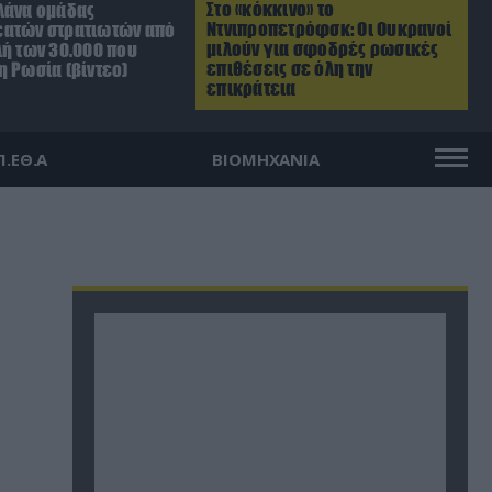
Στο «κόκκινο» το
λάνα ομάδας
Ντνιπροπετρόφσκ: Οι Ουκρανοί
ατών στρατιωτών από
μιλούν για σφοδρές ρωσικές
λή των 30.000 που
επιθέσεις σε όλη την
η Ρωσία (βίντεο)
επικράτεια
Π.ΕΘ.Α
ΒΙΟΜΗΧΑΝΙΑ