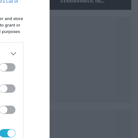
εγκαταστάσεις της
B’s List of
Ουκρανίας – Δύο νεκροί στην
Κριμαία
er and store
to grant or
ed purposes