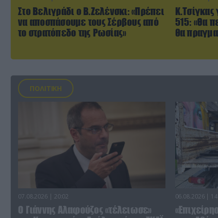
Στο Βελιγράδι ο Β.Ζελένσκι: «Πρέπει
Κ.Τσίγκας 
να αποσπάσουμε τους Σέρβους από
515: «Θα π
το στρατόπεδο της Ρωσίας»
θα πραγμα
ΠΟΛΙΤΙΚΗ
07.08.2026 | 20:02
06.08.2026 | 14
Ο Γιάννης Αλαφούζος «τέλειωσε»
«Επιχείρη