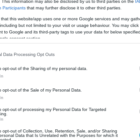
. This information may also be disclosed by us to third parties on the
IA
ς L-UMTAS, θα μπορεί να αναπτύσσει
Participants
that may further disclose it to other third parties.
 35 κόμβων και θα έχει αυτονομία 400 χλμ.
 that this website/app uses one or more Google services and may gath
including but not limited to your visit or usage behaviour. You may click 
 to Google and its third-party tags to use your data for below specifi
Ο ΑΡΘΡΟ
ogle consent section.
l Data Processing Opt Outs
o opt-out of the Sharing of my personal data.
In
o opt-out of the Sale of my Personal Data.
In
to opt-out of processing my Personal Data for Targeted
ing.
In
o opt-out of Collection, Use, Retention, Sale, and/or Sharing
ersonal Data that Is Unrelated with the Purposes for which it
lected.