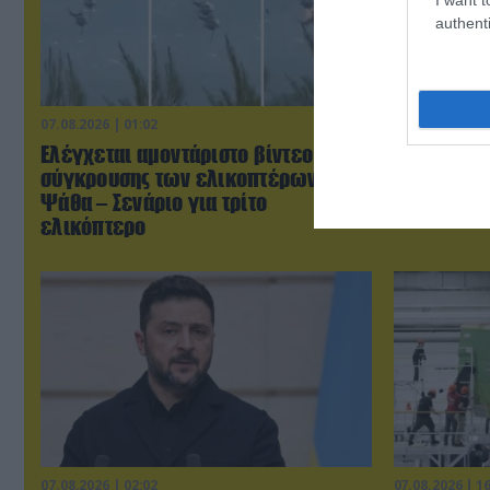
authenti
07.08.2026 | 01:02
07.08.2026 | 0
Ελέγχεται αμοντάριστο βίντεο της
Τουρκικά 
σύγκρουσης των ελικοπτέρων στην
«συνεπλάκ
Ψάθα – Σενάριο για τρίτο
μαχητικά σ
ελικόπτερο
07.08.2026 | 02:02
07.08.2026 | 1