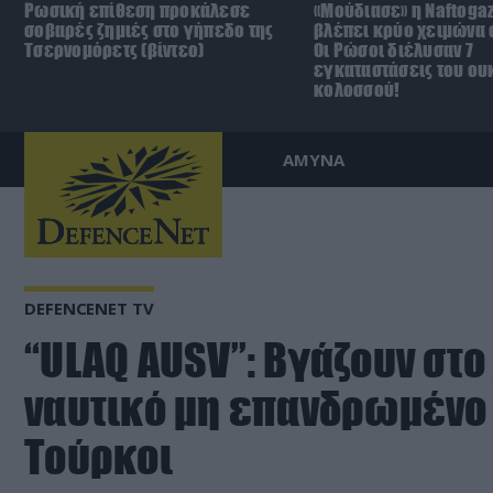
Ρωσική επίθεση προκάλεσε
«Μούδιασε» η Naftoga
σοβαρές ζημιές στο γήπεδο της
βλέπει κρύο χειμώνα σ
Τσερνομόρετς (βίντεο)
Οι Ρώσοι διέλυσαν 7
εγκαταστάσεις του ου
κολοσσού!
ΑΜΥΝΑ
DEFENCENET TV
“ULAQ AUSV”: Βγάζουν στο
ναυτικό μη επανδρωμένο
Τούρκοι