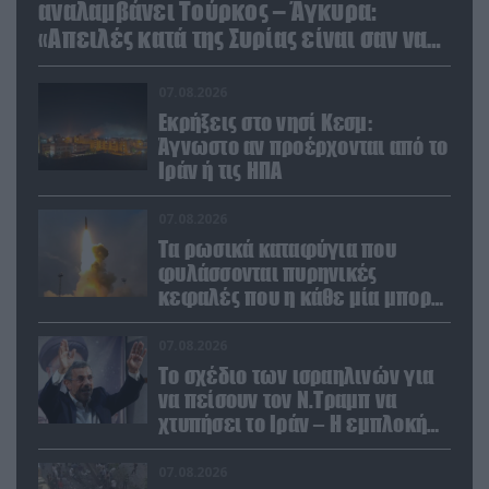
αναλαμβάνει Τούρκος – Άγκυρα:
«Απειλές κατά της Συρίας είναι σαν να
απειλούν εμάς»
07.08.2026
Εκρήξεις στο νησί Κεσμ:
Άγνωστο αν προέρχονται από το
Ιράν ή τις ΗΠΑ
07.08.2026
Τα ρωσικά καταφύγια που
φυλάσσονται πυρηνικές
κεφαλές που η κάθε μία μπορεί
να καταστρέψει «μία
Θεσσαλονίκη»
07.08.2026
Το σχέδιο των ισραηλινών για
να πείσουν τον Ν.Τραμπ να
χτυπήσει το Ιράν – Η εμπλοκή
του Μ.Αχμαντινετζάντ
07.08.2026