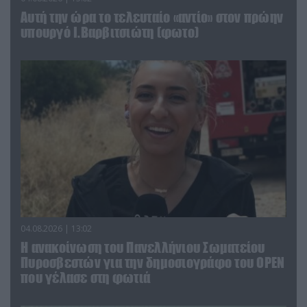
Αυτή την ώρα το τελευταίο «αντίο» στον πρώην
υπουργό Ι.Βαρβιτσιώτη (φωτο)
04.08.2026 | 13:02
Η ανακοίνωση του Πανελλήνιου Σωματείου
Πυροσβεστών για την δημοσιογράφο του OPEN
που γέλασε στη φωτιά