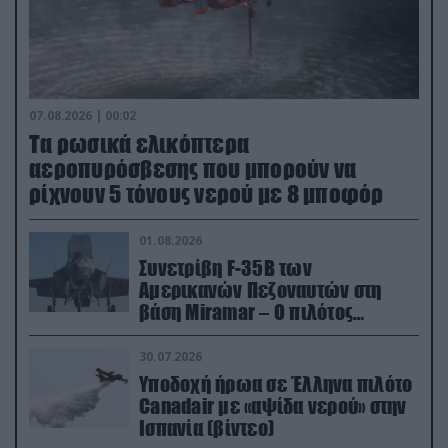
07.08.2026 | 00:02
Τα ρωσικά ελικόπτερα
αεροπυρόσβεσης που μπορούν να
ρίχνουν 5 τόνους νερού με 8 μποφόρ
01.08.2026
Συνετρίβη F-35B των
Αμερικανών Πεζοναυτών στη
βάση Miramar – Ο πιλότος
εκτινάχθηκε εγκαίρως
30.07.2026
Υποδοχή ήρωα σε Έλληνα πιλότο
Canadair με «αψίδα νερού» στην
Ισπανία (βίντεο)