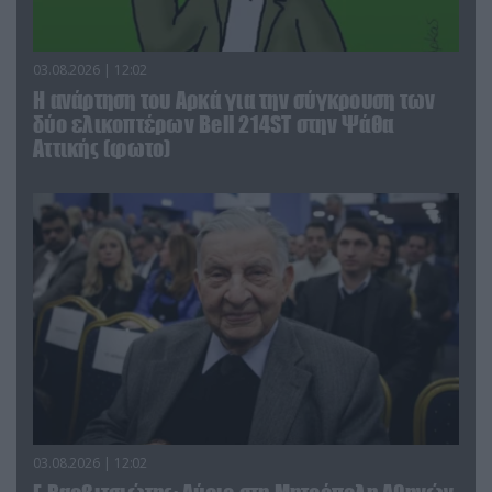
03.08.2026 | 12:02
Η ανάρτηση του Αρκά για την σύγκρουση των
δύο ελικοπτέρων Bell 214ST στην Ψάθα
Αττικής (φωτο)
03.08.2026 | 12:02