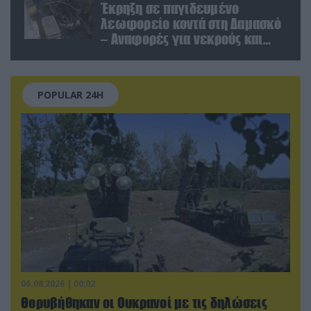
Έκρηξη σε παγιδευμένο
λεωφορείο κοντά στη Δαμασκό
– Αναφορές για νεκρούς και
τραυματίες (βίντεο)
POPULAR 24H
06.08.2026 | 00:02
Θορυβήθηκαν οι Ουκρανοί με τις δηλώσεις