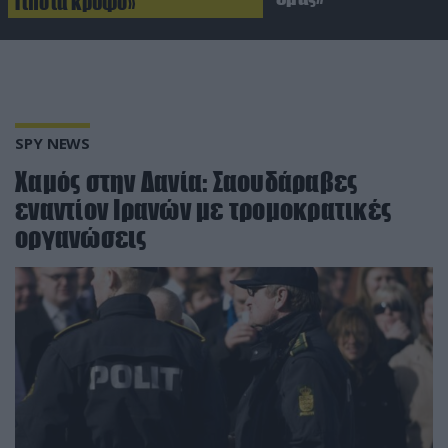
Τίποτα κρυφό»
SPY NEWS
Χαμός στην Δανία: Σαουδάραβες
εναντίον Ιρανών με τρομοκρατικές
οργανώσεις