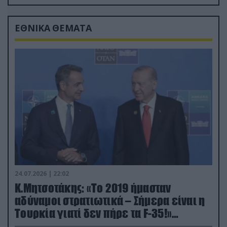
drone
ΕΘΝΙΚΑ ΘΕΜΑΤΑ
24.07.2026 | 22:02
Κ.Μητσοτάκης: «Το 2019 ήμασταν
αδύναμοι στρατιωτικά – Σήμερα είναι η
Τουρκία γιατί δεν πήρε τα F-35!»
(βίντεο)