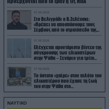
προέρχονται από το Ιράν ή τις ΗΠΑ
07.08.2026
Στο Βελιγράδι ο Β.Ζελένσκι:
«Πρέπει να αποσπάσουμε τους
Σέρβους από το στρατόπεδο της
Ρωσίας»
07.08.2026
Ελέγχεται αμοντάριστο βίντεο της
σύγκρουσης των ελικοπτέρων
στην Ψάθα – Σενάριο για τρίτο
ελικόπτερο
07.08.2026
Το ύστατο «χαίρε» στον πιλότο του
ελικοπτέρου που έχασε τη ζωή
του στην Ψάθα στο
αποτεφρωτήριο Ριτσώνας
ΝΑΥΤΙΚΟ