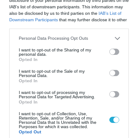
disclosure of your personal information by third parties on the
ξένων εθελοντών που πολεμούν για το Κίεβο
IAB’s list of downstream participants. This information may
also be disclosed by us to third parties on the
IAB’s List of
Downstream Participants
that may further disclose it to other
third parties.
Please note that this website/app uses one or more Google
Personal Data Processing Opt Outs
services and may gather and store information including but
not limited to your visit or usage behaviour. You may click to
I want to opt-out of the Sharing of my
personal data.
grant or deny consent to Google and its third-party tags to
Opted In
use your data for below specified purposes in below Google
consent section.
I want to opt-out of the Sale of my
Personal Data.
Opted In
06.08.2026 | 21:02
I want to opt-out of processing my
Personal Data for Targeted Advertising.
Τελεσίγραφο του Ιράν στις χώρες του Κόλπου:
Opted In
«Σταματήστε τον Τραμπ αλλιώς θα σας
χτυπήσουμε σκληρά»
I want to opt-out of Collection, Use,
Retention, Sale, and/or Sharing of my
Personal Data that Is Unrelated with the
Purposes for which it was collected.
Opted Out