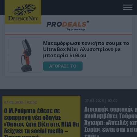
Μεταμόρφωσε τον κήπο σου με το
ικό
Ultra Box Μίνι Αλυσοπρίονο με
μπαταρία λιθίου
ΑΓΟΡΑΣΕ ΤΟ
07.08.2026 | 02:02
07.08.2026 | 02:02
Διοικητής συριακής 
Ο Μ.Ρούμπιο έθεσε σε
αναλαμβάνει Τούρκο
εφαρμογή νέα οδηγία:
Άγκυρα: «Απειλές κα
«Όποιος ζητά βίζα στις ΗΠΑ θα
Συρίας είναι σαν να 
δείχνει τα social media –
εμάς»