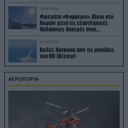
μεταναστών
30.06.2026
Φρεγάτα «Φορμίων»: Πίσω στο
Λοριάν μετά τις εξαντλητικές
θαλάσσιες δοκιμές στον
απαιτητικό Βισκαϊκό
25.06.2026
Βολές Harpoon από τις μονάδες
του ΠΝ (βίντεο)
ΑΕΡΟΠΟΡΙΑ