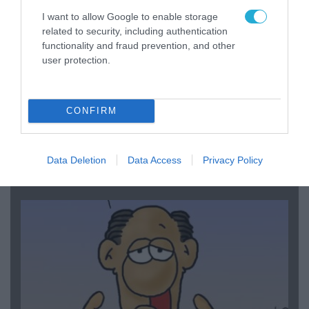
I want to allow Google to enable storage
related to security, including authentication
functionality and fraud prevention, and other
user protection.
CONFIRM
06.08.2026 | 14:02
«Επιχείρηση ελεύθερα πεζοδρόμια» στην
Αθήνα: Απομακρύνθηκαν παράνομα
Data Deletion
Data Access
Privacy Policy
αντικείμενα από κοινόχρηστους χώρους