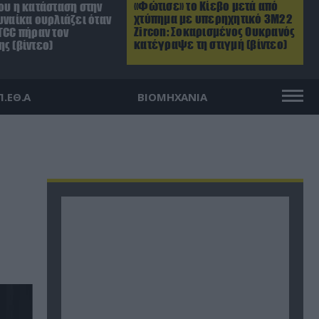
«Φώτισε» το Κίεβο μετά από
ου η κατάσταση στην
χτύπημα με υπερηχητικό 3M22
υναίκα ουρλιάζει όταν
Zircon: Σοκαρισμένος Ουκρανός
TCC πήραν τον
κατέγραψε τη στιγμή (βίντεο)
ς (βίντεο)
Π.ΕΘ.Α
ΒΙΟΜΗΧΑΝΙΑ