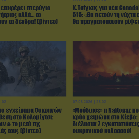
εταφέρει πτερύγιο
Κ.Τσίγκας για νέα Canada
ήτριας αλλά… το
515: «Θα πετούν τη νύχτα 
υν τα δένδρα! (βίντεο)
θα πραγματοποιούν ρίψει
9:02
07.08.2026 | 23:02
το εγχείρημα Ουκρανών
«Μούδιασε» η Naftogaz π
θεση στο Κολομίγτσι:
κρύο χειμώνα στο Κίεβο:
ριν & το μετά της
διέλυσαν 7 εγκαταστάσεις
ς τους (βίντεο)
ουκρανικού κολοσσού!