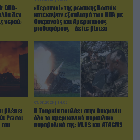
ir DHC-
«Κεραυνοί» της ρωσικής Βοστόκ
αλλά δεν
κατέκαψαν εξοπλισμό των ΗΠΑ με
ς νερού»
Ουκρανούς και Αμερικανούς
μισθοφόρους – Δείτε βίντεο
08.08.2026 | 14:02
ου βλέπει
Η Τουρκία πουλάει στην Ουκρανία
 Οι Ρώσοι
όλο το αμερικανικό πυραυλικό
 του
πυροβολικό της: MLRS και ΑΤΑCMS