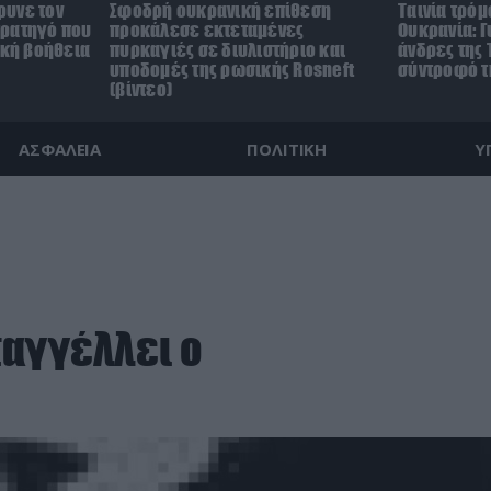
ρυνε τον
Σφοδρή ουκρανική επίθεση
Ταινία τρόμ
τρατηγό που
προκάλεσε εκτεταμένες
Ουκρανία: Γ
ική βοήθεια
πυρκαγιές σε διυλιστήριο και
άνδρες της 
υποδομές της ρωσικής Rosneft
σύντροφό τη
(βίντεο)
ΑΣΦΑΛΕΙΑ
ΠΟΛΙΤΙΚΗ
Υ
ταγγέλλει ο