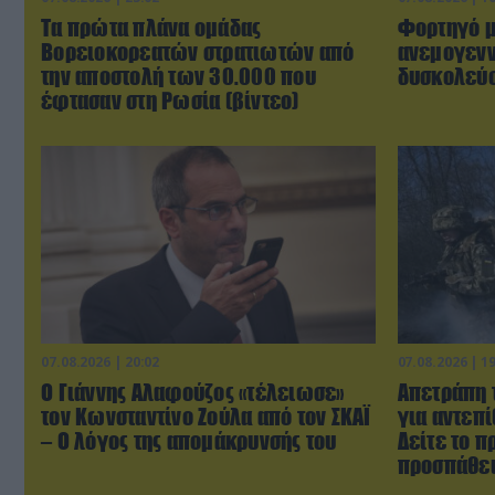
Τα πρώτα πλάνα ομάδας
Φορτηγό μ
Βορειοκορεατών στρατιωτών από
ανεμογενν
την αποστολή των 30.000 που
δυσκολεύο
έφτασαν στη Ρωσία (βίντεο)
07.08.2026 | 20:02
07.08.2026 | 1
Ο Γιάννης Αλαφούζος «τέλειωσε»
Απετράπη 
τον Κωνσταντίνο Ζούλα από τον ΣΚΑΪ
για αντεπί
– Ο λόγος της απομάκρυνσής του
Δείτε το π
προσπάθειά