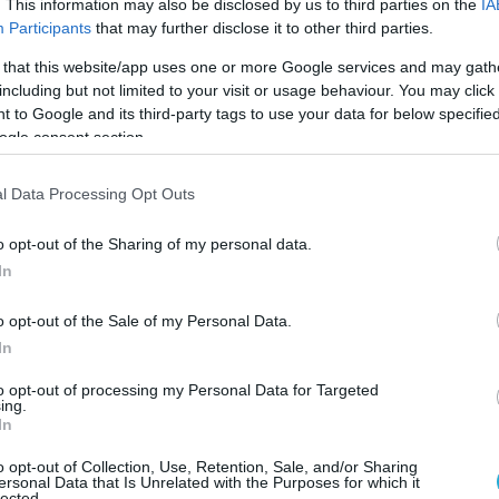
. This information may also be disclosed by us to third parties on the
IA
ρωτεύουσα, στις 16 Ιουνίου.
Participants
that may further disclose it to other third parties.
 that this website/app uses one or more Google services and may gath
βαίωσε ότι δεν “υπαινίσσεται” ότι η
including but not limited to your visit or usage behaviour. You may click 
μικροφώνου έχει σχέση με την υπόθεση του
 to Google and its third-party tags to use your data for below specifi
ντεν. “Πιστεύω ότι πρόκειται για κάτι άλλο.
ogle consent section.
ύριο”, δήλωσε ο υπουργός όπως αναμεταδίδει
κτορείο.
l Data Processing Opt Outs
o opt-out of the Sharing of my personal data.
νή του στο Λονδίνο, ο Πατίνιο συναντήθηκε
In
όλογό του Ουίλιαμ Χέιγκ για να βρουν μια
ούλιαν Ασάνζ. Οι δυο υπουργοί συμφώνησαν
o opt-out of the Sale of my Personal Data.
α ομάδα εργασίας ώστε να βρεθεί μια
In
η στο ζήτημα αυτό.
to opt-out of processing my Personal Data for Targeted
ing.
 defencenet.gr
In
o opt-out of Collection, Use, Retention, Sale, and/or Sharing
ersonal Data that Is Unrelated with the Purposes for which it
Ο ΑΡΘΡΟ
lected.