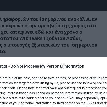
Πληροφοριών του Ισημερινού ανακάλυψαν
μικρόφωνο στην πρεσβεία της χώρας στο
έχει καταφύγει εδώ και ένα χρόνο ο
τότοπου Wikileaks Τζούλιαν Ασάνζ,
 ο υπουργός Εξωτερικών του Ισημερινού
ιο.
ι να σάς ενημερώσω για την ανακάλυψη ενός
t.gr -
Do Not Process My Personal Information
φώνου στην πρεσβεία μας στο Λονδίνο”,
ός σε συνέντευξη Τύπου και τόνισε ότι θα
to opt-out of the sale, sharing to third parties, or processing of your per
ρα τους υπεύθυνους γι΄αυτήν την διείσδυση
formation for targeted advertising by us, please use the below opt-out s
χετικά στοιχεία.
r selection. Please note that after your opt-out request is processed y
eing interest-based ads based on personal information utilized by us or
disclosed to third parties prior to your opt-out. You may separately opt-
Πατίνιο, το μικρόφωνο εντοπίστηκε στη
losure of your personal information by third parties on the IAB’s list of
υ στην πρεσβεία πριν από την επίσκεψή του