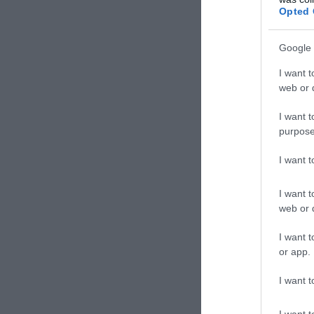
Opted 
Google 
I want t
web or d
I want t
purpose
I want 
I want t
web or d
I want t
or app.
I want t
I want t