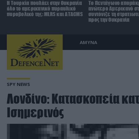
Η Τουρκία πουλάει στην Ουκρανία
Το Πεντάγωνο απομάκ
όλο το αμερικανικό πυραυλικό
ανώτερο Αμερικανό σ
πυροβολικό της: MLRS και ΑΤΑCMS
συντόνιζε τη στρατιωτ
προς την Ουκρανία
ΑΜΥΝΑ
SPY NEWS
Λονδίνο: Κατασκοπεία κα
Ισημερινός