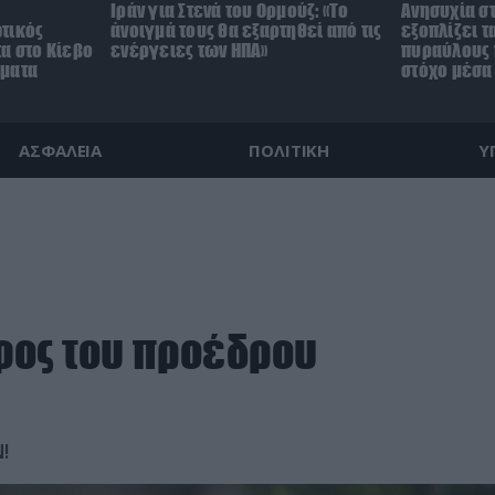
Ιράν για Στενά του Ορμούζ: «Το
Ανησυχία στ
τικός
άνοιγμά τους θα εξαρτηθεί από τις
εξοπλίζει τ
α στο Κίεβο
ενέργειες των ΗΠΑ»
πυραύλους 
γματα
στόχο μέσα
ΑΣΦΑΛΕΙΑ
ΠΟΛΙΤΙΚΗ
Υ
φος του προέδρου
!