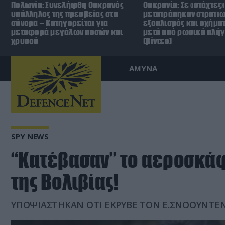
Πολωνία: Συνελήφθη Ουκρανός
Ουκρανία: Σε «στάχτες»
υπάλληλος της πρεσβείας στα
μετατράπηκαν στρατιω
σύνορα – Κατηγορείται για
εξοπλισμός και οχήματ
μεταφορά μεγάλων ποσών και
μετά από ρωσικά πλή
χρυσού
(βίντεο)
ΑΜΥΝΑ
SPY NEWS
“Κατέβασαν” το αεροσκά
της Βολιβίας!
ΥΠΟΨΙΑΣΤΗΚΑΝ ΟΤΙ ΕΚΡΥΒΕ ΤΟΝ Ε.ΣΝΟΟΥΝΤΕΝ