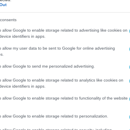
Out
 του Παρισιού να απαγορεύσει, προσωρινά,
ό τον εναέριο χώρο του στο αεροπλάνο που
consents
όεδρο της Βολιβίας.
o allow Google to enable storage related to advertising like cookies on
 defencenet.gr
evice identifiers in apps.
o allow my user data to be sent to Google for online advertising
s.
Ο ΑΡΘΡΟ
to allow Google to send me personalized advertising.
o allow Google to enable storage related to analytics like cookies on
evice identifiers in apps.
o allow Google to enable storage related to functionality of the website
o allow Google to enable storage related to personalization.
o allow Google to enable storage related to security, including