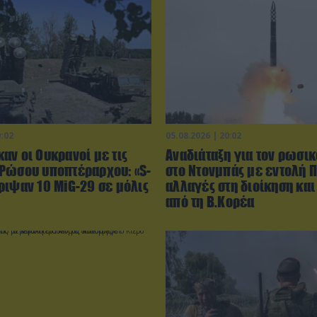
0:02
05.08.2026 | 20:02
αν οι Ουκρανοί με τις
Αναδιάταξη για τον ρωσικ
Ρώσου υποπτέραρχου: «S-
στο Ντονμπάς με εντολή Π
ριψαν 10 MiG-29 σε μόλις
αλλαγές στη διοίκηση και
από τη Β.Κορέα