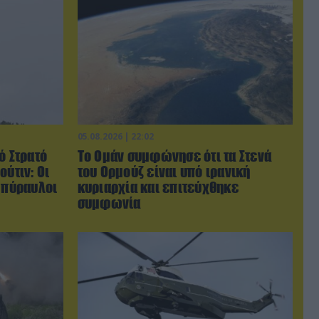
05.08.2026 | 22:02
ό Στρατό
Το Ομάν συμφώνησε ότι τα Στενά
ούτιν: Οι
του Ορμούζ είναι υπό ιρανική
 πύραυλοι
κυριαρχία και επιτεύχθηκε
συμφωνία