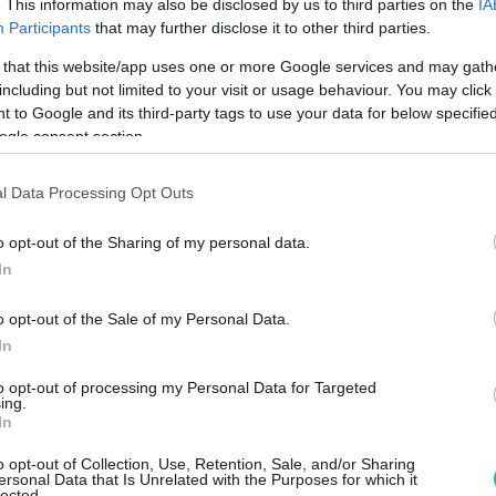
νάντηση με τον ρώσο πρόεδρο Πούτιν στο
. This information may also be disclosed by us to third parties on the
IA
Participants
that may further disclose it to other third parties.
λαίσιο Συνόδου Κορυφής χωρών που εξάγουν
 that this website/app uses one or more Google services and may gath
including but not limited to your visit or usage behaviour. You may click 
 to Google and its third-party tags to use your data for below specifi
ραση της Αυστρίας ORF μετέδωσε ότι ο
ogle consent section.
όταν με τον Μοράλες στο αεροσκάφος, στο
Βιέννης Σβέτσατ.
l Data Processing Opt Outs
ερικών της Βολιβίας Ντέιβιντ
o opt-out of the Sharing of my personal data.
δήλωσε από την Λα Παζ ότι η Γαλλία και η
In
δρασαν με “αβάσιμες υποψίες” ότι ο
επιβιβαστεί στο αεροπλάνο του Μοράλες, ενώ
o opt-out of the Sale of my Personal Data.
In
ου υπουργείου Εξωτερικών της Αυστρίας
μπεργκ διέψευσε ότι ο Σνόουντεν βρίσκεται
to opt-out of processing my Personal Data for Targeted
ing.
In
δεκάδες άτομα συγκεντρώθηκαν μπροστά από
o opt-out of Collection, Use, Retention, Sale, and/or Sharing
ersonal Data that Is Unrelated with the Purposes for which it
ς Γαλλίας στην Λα Παζ για να διαμαρτυρηθούν
lected.