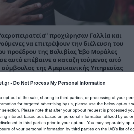
“αεροπειρατεία” προχώρησαν Γαλλία και
ούμενες να επιτρέψουν την διέλευση του
ου προέδρου της Βολιβίας Έβο Μοράλες
σε αυτό επέβαινε ο καταζητούμενος από
 σύμβουλος της Αμερικανικής Υπηρεσίας
) Εντουαρντ Σνόουντεν!
t.gr -
Do Not Process My Personal Information
ροσγειώθηκε στην Βιέννη, όπου σε έλεγχο
ιαπιστώθηκε η ύπαρξη του Σνόουντεν με
to opt-out of the sale, sharing to third parties, or processing of your per
formation for targeted advertising by us, please use the below opt-out s
υνεχίσει τον δρόμο του
r selection. Please note that after your opt-out request is processed y
eing interest-based ads based on personal information utilized by us or
ε προορισμό την πρωτεύουσα της Βολιβίας
disclosed to third parties prior to your opt-out. You may separately opt-
ά το βράδυ της Τρίτης από τη Μόσχα, όπου ο
losure of your personal information by third parties on the IAB’s list of