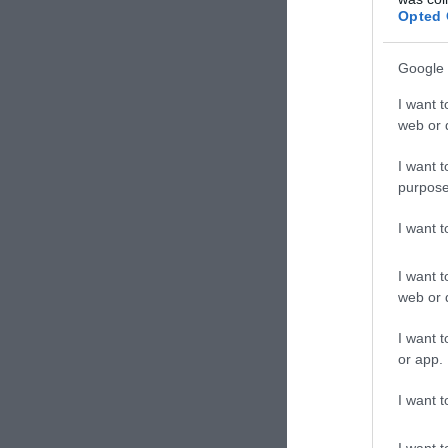
Opted 
για την απόφαση
την διέλευση απ
Google 
μετέφερε τον πρ
I want t
Τμήμα ειδήσεων
web or d
I want t
purpose
ΣΧΟΛΙΑΣΤΕ Τ
I want 
I want t
web or d
I want t
or app.
I want t
I want t