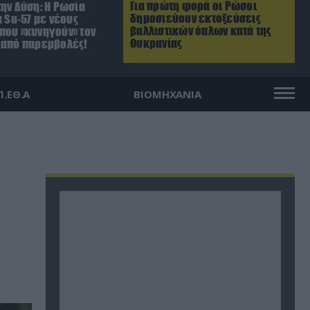
Για πρώτη φορά οι Ρώσοι
ην Δύση: H Ρωσία
δημοσιεύουν εκτοξεύσεις
α Su-57 με νέους
βαλλιστικών όπλων κατά της
που «κυνηγούν» τον
Ουκρανίας
 από παρεμβολές!
Π.ΕΘ.Α
ΒΙΟΜΗΧΑΝΙΑ