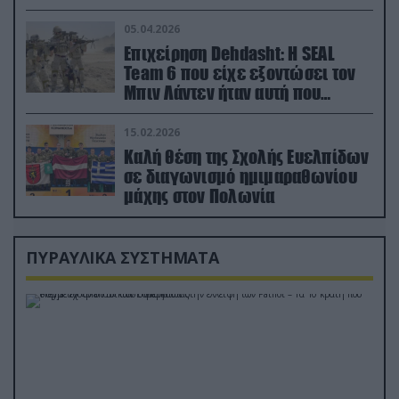
ορμή στο έδαφος (βίντεο)
05.04.2026
Επιχείρηση Dehdasht: Η SEAL
Team 6 που είχε εξοντώσει τον
Μπιν Λάντεν ήταν αυτή που
διέσωσε τον πιλότο του F-15
15.02.2026
Καλή θέση της Σχολής Ευελπίδων
σε διαγωνισμό ημιμαραθωνίου
μάχης στον Πολωνία
ΠΥΡΑΥΛΙΚΑ ΣΥΣΤΗΜΑΤΑ