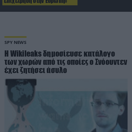
επιχείρηση στην Ευρώπη»
SPY NEWS
Η Wikileaks δημοσίευσε κατάλογο
των χωρών από τις οποίες ο Σνόουντεν
έχει ζητήσει άσυλο