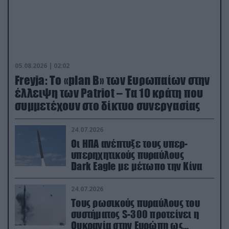
05.08.2026 | 02:02
Freyja: Το «plan Β» των Ευρωπαίων στην
έλλειψη των Patriot – Τα 10 κράτη που
συμμετέχουν στο δίκτυο συνεργασίας
24.07.2026
Οι ΗΠΑ ανέπτυξε τους υπερ-
υπερηχητικούς πυραύλους
Dark Eagle με μέτωπο την Κίνα
24.07.2026
Τους ρωσικούς πυραύλους του
συστήματος S-300 προτείνει η
Ουκρανία στην Ευρώπη ως