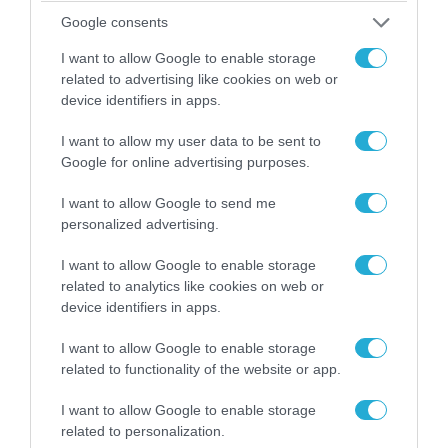
04.08.2026 | 15:02
Google consents
Αυτή την ώρα το τελευταίο «αντίο» στον πρώην
υπουργό Ι.Βαρβιτσιώτη (φωτο)
I want to allow Google to enable storage
related to advertising like cookies on web or
device identifiers in apps.
I want to allow my user data to be sent to
Google for online advertising purposes.
I want to allow Google to send me
personalized advertising.
I want to allow Google to enable storage
related to analytics like cookies on web or
device identifiers in apps.
04.08.2026 | 13:02
I want to allow Google to enable storage
Η ανακοίνωση του Πανελλήνιου Σωματείου
related to functionality of the website or app.
Πυροσβεστών για την δημοσιογράφο του OPEN
που γέλασε στη φωτιά
I want to allow Google to enable storage
related to personalization.