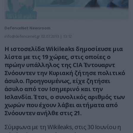
DefenceNet Newsroom
info@defencenet.gr
02.07.2013 | 13:12
Η ιστοσελίδα Wikileaks δημοσίευσε μια
λίστα με τις 19 χώρες, στις οποίες ο
πρώην υπάλληλος της CIA Έντουαρντ
Σνόουντεν την Κυριακή ζήτησε πολιτικό
άσυλο. Προηγουμένως, είχε ζητήσει
άσυλο από τον Ισημερινό και την
Ισλανδία. Έτσι, ο συνολικός αριθμός των
χωρών που έχουν λάβει αιτήματα από
Σνόουντεν ανήλθε στις 21.
Σύμφωνα με τη Wikileaks, στις 30 Ιουνίου η