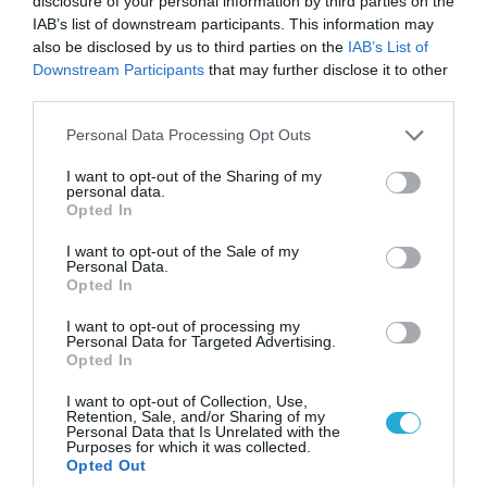
disclosure of your personal information by third parties on the
IAB’s list of downstream participants. This information may
also be disclosed by us to third parties on the
IAB’s List of
Downstream Participants
that may further disclose it to other
third parties.
06.08.2026 | 09:03
«Οι εντελώς αθώοι»: Η ανάρτηση του Αρκά για
Please note that this website/app uses one or more Google
Personal Data Processing Opt Outs
services and may gather and store information including but
τα ζώα που χάθηκαν στις πυρκαγιές της
not limited to your visit or usage behaviour. You may click to
I want to opt-out of the Sharing of my
Αττικής (φωτο)
personal data.
grant or deny consent to Google and its third-party tags to
Opted In
use your data for below specified purposes in below Google
consent section.
I want to opt-out of the Sale of my
Personal Data.
Opted In
I want to opt-out of processing my
Personal Data for Targeted Advertising.
Opted In
I want to opt-out of Collection, Use,
Retention, Sale, and/or Sharing of my
Personal Data that Is Unrelated with the
Purposes for which it was collected.
Opted Out