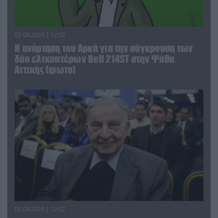
03.08.2026 | 12:02
Η ανάρτηση του Αρκά για την σύγκρουση των
δύο ελικοπτέρων Bell 214ST στην Ψάθα
Αττικής (φωτο)
03.08.2026 | 12:02