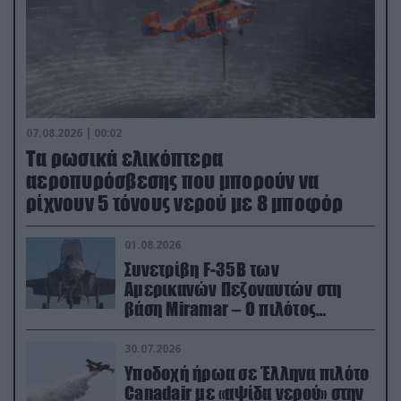
07.08.2026 | 00:02
Τα ρωσικά ελικόπτερα
αεροπυρόσβεσης που μπορούν να
ρίχνουν 5 τόνους νερού με 8 μποφόρ
01.08.2026
Συνετρίβη F-35B των
Αμερικανών Πεζοναυτών στη
βάση Miramar – Ο πιλότος
εκτινάχθηκε εγκαίρως
30.07.2026
Υποδοχή ήρωα σε Έλληνα πιλότο
Canadair με «αψίδα νερού» στην