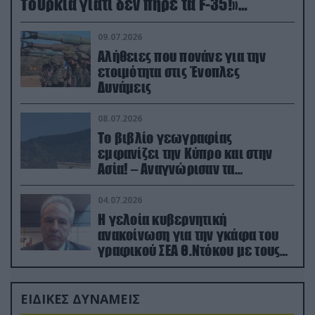
Τουρκία γιατί δεν πήρε τα F-35!»
(βίντεο)
09.07.2026
Αλήθειες που πονάνε για την
ετοιμότητα στις Ένοπλες
Δυνάμεις
08.07.2026
Το βιβλίο γεωγραφίας
εμφανίζει την Κύπρο και στην
Ασία! – Αναγνώρισαν τα
κατεχόμενα; (φωτο)
04.07.2026
Η γελοία κυβερνητική
ανακοίνωση για την γκάφα του
γραφικού ΣΕΑ Θ.Ντόκου με τους
Ρώσους φαρσέρ
ΕΙΔΙΚΕΣ ΔΥΝΑΜΕΙΣ