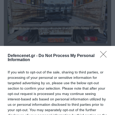
06.08.2026 | 14:02
«Επιχείρηση ελεύθερα πεζοδρόμια» στην
Defencenet.gr -
Do Not Process My Personal
Αθήνα: Απομακρύνθηκαν παράνομα
Information
αντικείμενα από κοινόχρηστους χώρους
If you wish to opt-out of the sale, sharing to third parties, or
processing of your personal or sensitive information for
targeted advertising by us, please use the below opt-out
section to confirm your selection. Please note that after your
opt-out request is processed you may continue seeing
interest-based ads based on personal information utilized by
us or personal information disclosed to third parties prior to
your opt-out. You may separately opt-out of the further