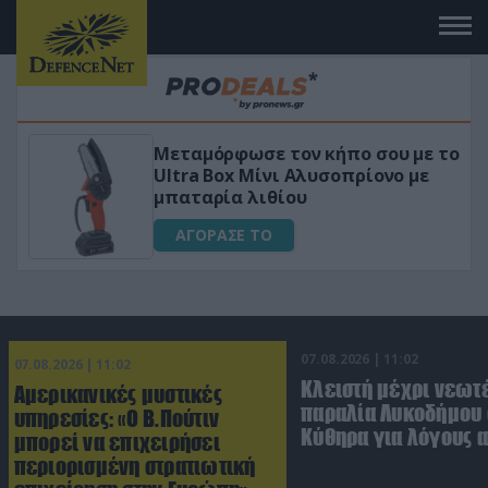
κήπο σου με το
«Μαγική» φόρμουλα τριβό
σοπρίονο με
για αύξηση της λίμπιντο
ΑΓΟΡΑΣΕ ΤΟ
07.08.2026 | 11:02
07.08.2026 | 11:02
Κλειστή μέχρι νεωτ
Αμερικανικές μυστικές
παραλία Λυκοδήμου 
υπηρεσίες: «Ο Β.Πούτιν
Κύθηρα για λόγους 
μπορεί να επιχειρήσει
περιορισμένη στρατιωτική