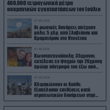
400.000 τετραγωνικά μέτρα
ουκρανικών εγκαταστάσεων τον Ιούλιο
07.08.2026
Οι ρωσικές δυνάμεις απέχουν
μόλις 5 χλμ. από Σλαβιάνσκ και
Κραματόρσκ στο Ντονέτσκ
07.08.2026
Κωνσταντινούπολη: 35χρονος
εκτέλεσε εν ψυχρώ την 26χρονη
πρώην σύντροφό του έξω από
φαρμακείο (βίντεο)
07.08.2026
Κλιμακώνουν οι Χούθι:
Eξαπέλυσαν επιθέσεις κατά
στρατιωτικών δυνάμεων στην
Υεμένη – Πλήγματα & στη
Σαουδική Αραβία!