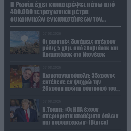
Η Ρωσία έχει καταστρέψει πάνω από
400.000 τετραγωνικά μέτρα
ουκρανικών εγκαταστάσεων τον
Ιούλιο
07.08.2026
Οι ρωσικές δυνάμεις απέχουν
μόλις 5 χλμ. από Σλαβιάνσκ και
Κραματόρσκ στο Ντονέτσκ
07.08.2026
Κωνσταντινούπολη: 35χρονος
εκτέλεσε εν ψυχρώ την
26χρονη πρώην σύντροφό του
έξω από φαρμακείο (βίντεο)
07.08.2026
Ν.Τραμπ: «Οι ΗΠΑ έχουν
απεριόριστα αποθέματα όπλων
και πυρομαχικών» (βίντεο)