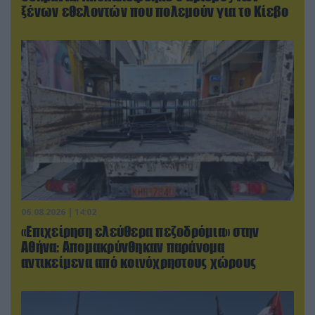
ξένων εθελοντών που πολεμούν για το Κίεβο
06.08.2026 | 14:02
«Επιχείρηση ελεύθερα πεζοδρόμια» στην
Αθήνα: Απομακρύνθηκαν παράνομα
αντικείμενα από κοινόχρηστους χώρους