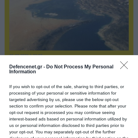
05.08.2026 | 22:02
Το Ομάν συμφώνησε ότι τα Στενά του Ορμούζ
Defencenet.gr -
Do Not Process My Personal
είναι υπό ιρανική κυριαρχία και επιτεύχθηκε
Information
συμφωνία
If you wish to opt-out of the sale, sharing to third parties, or
processing of your personal or sensitive information for
targeted advertising by us, please use the below opt-out
ΠΟΛΙΤΙΚΗ
section to confirm your selection. Please note that after your
opt-out request is processed you may continue seeing
interest-based ads based on personal information utilized by
us or personal information disclosed to third parties prior to
your opt-out. You may separately opt-out of the further