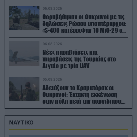
06.08.2026
Θορυβήθηκαν οι Ουκρανοί με τις
δηλώσεις Ρώσου υποπτέραρχου:
«S-400 κατέρριψαν 10 MiG-29 σε
μόλις μια μέρα!»
06.08.2026
Νέες παραβιάσεις και
παραβάσεις της Τουρκίας στο
Αιγαίο με τρία UAV
05.08.2026
Αδειάζουν το Κραματόρσκ οι
Ουκρανοί: Έκτακτη εκκένωση
στην πόλη μετά την αιφνιδιαστική
προώθηση των Ρώσων (βίντεο)
ΝΑΥΤΙΚΟ