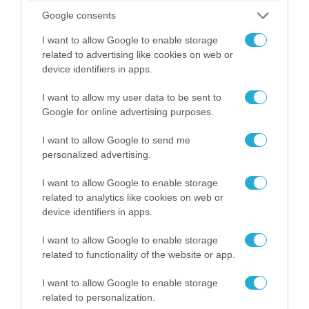
Google consents
04.08.2026 | 13:02
I want to allow Google to enable storage
Η ανακοίνωση του Πανελλήνιου Σωματείου
related to advertising like cookies on web or
Πυροσβεστών για την δημοσιογράφο του OPEN
device identifiers in apps.
που γέλασε στη φωτιά
I want to allow my user data to be sent to
Google for online advertising purposes.
I want to allow Google to send me
personalized advertising.
I want to allow Google to enable storage
related to analytics like cookies on web or
device identifiers in apps.
I want to allow Google to enable storage
related to functionality of the website or app.
04.08.2026 | 12:02
I want to allow Google to enable storage
O διευθυντής του OPEN προσπαθεί να τα
related to personalization.