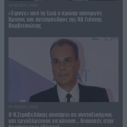
02.08.2026 | 20:02
«Έφυγε» από τη ζωή ο πρώην υπουργός
Άμυνας και αντιπρόεδρος της ΝΔ Γιάννης
Βαρβιτσιώτης
01.08.2026 | 20:02
Ο Ν.Στραβελάκης συστήνει σε συνταξιούχους
και εργαζόμενους να κάνουν… διακοπές στην
βεράντα τους (βίντεο)