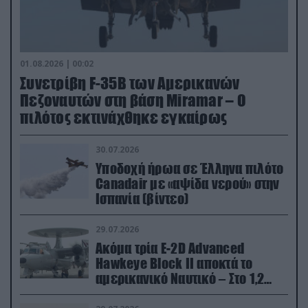
01.08.2026 | 00:02
Συνετρίβη F-35B των Αμερικανών
Πεζοναυτών στη βάση Miramar – Ο
πιλότος εκτινάχθηκε εγκαίρως
30.07.2026
Υποδοχή ήρωα σε Έλληνα πιλότο
Canadair με «αψίδα νερού» στην
Ισπανία (βίντεο)
29.07.2026
Ακόμα τρία E-2D Advanced
Hawkeye Block II αποκτά το
αμερικανικό Ναυτικό – Στο 1,2
δισ.δολάρια το κόστος