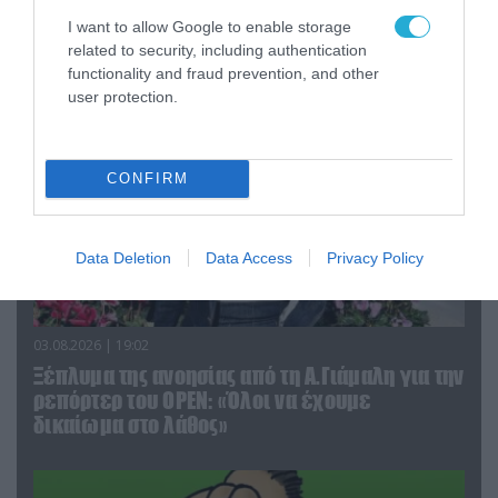
«μαζέψει» για τη δημοσιογράφο που γέλασε
σε ρεπορτάζ για τις φωτιές
I want to allow Google to enable storage
related to security, including authentication
functionality and fraud prevention, and other
user protection.
CONFIRM
Data Deletion
Data Access
Privacy Policy
03.08.2026 | 19:02
Ξέπλυμα της ανοησίας από τη Α.Γιάμαλη για την
ρεπόρτερ του ΟΡΕΝ: «Όλοι να έχουμε
δικαίωμα στο λάθος»