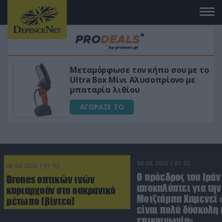
Μεταμόρφωσε τον κήπο σου με το
ικό
Ultra Box Μίνι Αλυσοπρίονο με
μπαταρία λιθίου
ΑΓΟΡΑΣΕ ΤΟ
06.08.2026 | 01:02
06.08.2026 | 01:02
Ο πρόεδρος του Ιράν
Drones οπτικών ινών
αποκαλύπτει για την
κυριαρχούν στο ουκρανικό
Μοτζτάμπα Χαμενεΐ 
μέτωπο (βίντεο)
είναι πολύ δύσκολη 
επικοινωνία»