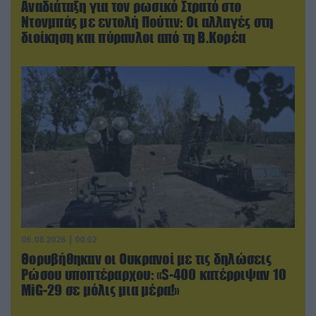
Αναδιάταξη για τον ρωσικό Στρατό στο
Ντονμπάς με εντολή Πούτιν: Οι αλλαγές στη
διοίκηση και πύραυλοι από τη Β.Κορέα
06.08.2026 | 00:02
Θορυβήθηκαν οι Ουκρανοί με τις δηλώσεις
Ρώσου υποπτέραρχου: «S-400 κατέρριψαν 10
MiG-29 σε μόλις μια μέρα!»