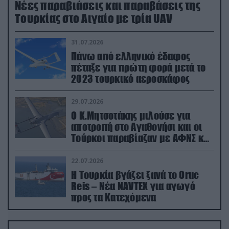
Νέες παραβιάσεις και παραβάσεις της
Τουρκίας στο Αιγαίο με τρία UAV
31.07.2026
Πάνω από ελληνικό έδαφος
πέταξε για πρώτη φορά μετά το
2023 τουρκικό αεροσκάφος
29.07.2026
Ο Κ.Μητσοτάκης μιλούσε για
αποτροπή στο Αγαθονήσι και οι
Τούρκοι παραβίαζαν με ΑΦΝΣ και
drone
22.07.2026
Η Τουρκία βγάζει ξανά το Oruc
Reis – Νέα NAVTEX για αγωγό
προς τα Κατεχόμενα