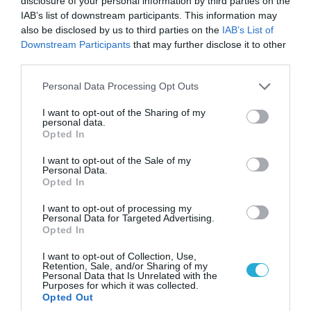
disclosure of your personal information by third parties on the
IAB’s list of downstream participants. This information may
also be disclosed by us to third parties on the
IAB’s List of
Downstream Participants
that may further disclose it to other
third parties.
Please note that this website/app uses one or more Google
Personal Data Processing Opt Outs
services and may gather and store information including but
04.08.2026 | 15:02
not limited to your visit or usage behaviour. You may click to
I want to opt-out of the Sharing of my
personal data.
Αυτή την ώρα το τελευταίο «αντίο» στον πρώην
grant or deny consent to Google and its third-party tags to
Opted In
υπουργό Ι.Βαρβιτσιώτη (φωτο)
use your data for below specified purposes in below Google
consent section.
I want to opt-out of the Sale of my
Personal Data.
Opted In
I want to opt-out of processing my
Personal Data for Targeted Advertising.
Opted In
I want to opt-out of Collection, Use,
Retention, Sale, and/or Sharing of my
Personal Data that Is Unrelated with the
Purposes for which it was collected.
Opted Out