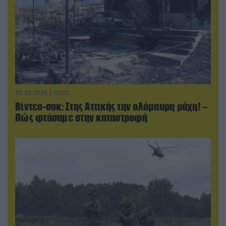
05.08.2026 | 02:02
Βίντεο-σοκ: Στης Αττικής την ολόμαυρη ράχη! –
Πώς φτάσαμε στην καταστροφή