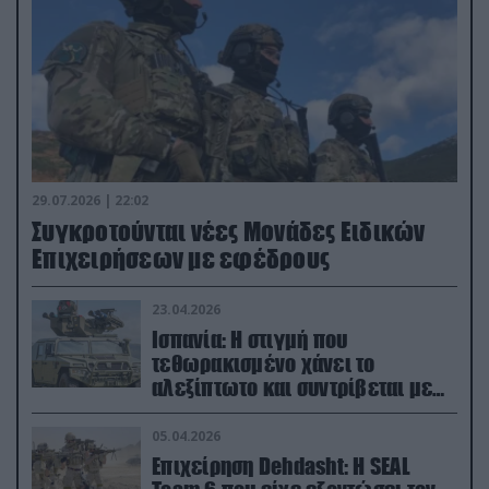
29.07.2026 | 22:02
Συγκροτούνται νέες Μονάδες Ειδικών
Επιχειρήσεων με εφέδρους
23.04.2026
Ισπανία: Η στιγμή που
τεθωρακισμένο χάνει το
αλεξίπτωτο και συντρίβεται με
ορμή στο έδαφος (βίντεο)
05.04.2026
Επιχείρηση Dehdasht: Η SEAL