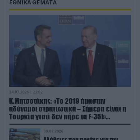
ΕΘΝΙΚΑ ΘΕΜΑΤΑ
24.07.2026 | 22:02
Κ.Μητσοτάκης: «Το 2019 ήμασταν
αδύναμοι στρατιωτικά – Σήμερα είναι η
Τουρκία γιατί δεν πήρε τα F-35!»
(βίντεο)
09.07.2026
Αλήθειες που πονάνε για την