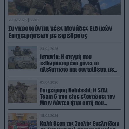
29.07.2026 | 22:02
Συγκροτούνται νέες Μονάδες Ειδικών
Επιχειρήσεων με εφέδρους
23.04.2026
Ισπανία: Η στιγμή που
τεθωρακισμένο χάνει το
αλεξίπτωτο και συντρίβεται με
ορμή στο έδαφος (βίντεο)
05.04.2026
Επιχείρηση Dehdasht: Η SEAL
Team 6 που είχε εξοντώσει τον
Μπιν Λάντεν ήταν αυτή που
διέσωσε τον πιλότο του F-15
15.02.2026
Καλή θέση της Σχολής Ευελπίδων