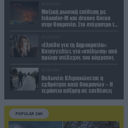
09.08.2026
Μαζική ρωσική επίθεση με
Iskander-M και drones Geran
στην Ουκρανία: Στο στόχαστρο το
εργοστάσιο των Flamingo
08.08.2026
«Ελπίδα για τη Δημοκρατία»:
Καταγγελίες για «σπίλωση» από
πρώην στέλεχος του κόμματος
08.08.2026
Πολωνία: Κλιμακώνεται η
εχθρότητα κατά Ουκρανών – Η
τεράστια αύξηση σε επιθέσεις
POPULAR 24H