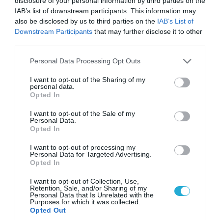
disclosure of your personal information by third parties on the
«Η απόλυτη τραγωδία»: Η «αιχμηρή» ανάρτηση
IAB’s list of downstream participants. This information may
του Αρκά για τα τατουάζ (φωτο)
also be disclosed by us to third parties on the
IAB’s List of
Downstream Participants
that may further disclose it to other
third parties.
Please note that this website/app uses one or more Google
Personal Data Processing Opt Outs
services and may gather and store information including but
not limited to your visit or usage behaviour. You may click to
I want to opt-out of the Sharing of my
personal data.
grant or deny consent to Google and its third-party tags to
Opted In
use your data for below specified purposes in below Google
consent section.
I want to opt-out of the Sale of my
Personal Data.
Opted In
I want to opt-out of processing my
Personal Data for Targeted Advertising.
07.08.2026 | 20:02
Opted In
Ο Γιάννης Αλαφούζος «τέλειωσε» τον
I want to opt-out of Collection, Use,
Κωνσταντίνο Ζούλα από τον ΣΚΑΪ – Ο λόγος της
Retention, Sale, and/or Sharing of my
απομάκρυνσής του
Personal Data that Is Unrelated with the
Purposes for which it was collected.
Opted Out