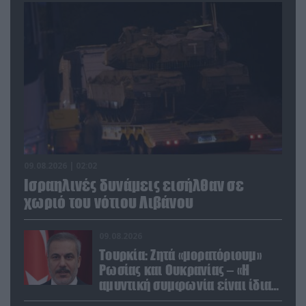
09.08.2026 | 02:02
Ισραηλινές δυνάμεις εισήλθαν σε
χωριό του νότιου Λιβάνου
09.08.2026
Τουρκία: Ζητά «μορατόριουμ»
Ρωσίας και Ουκρανίας – «Η
αμυντική συμφωνία είναι ίδια
με το άρθρο 5 του ΝΑΤΟ» (upd)