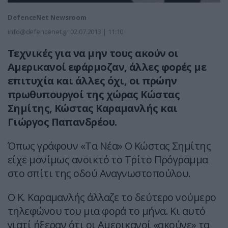
DefenceNet Newsroom
info@defencenet.gr
02.07.2013 | 11:10
Τεχνικές για να μην τους ακούν οι
Αμερικανοί εφάρμοζαν, άλλες φορές με
επιτυχία και άλλες όχι, οι πρώην
πρωθυπουργοί της χώρας Κώστας
Σημίτης, Κώστας Καραμανλής και
Γιώργος Παπανδρέου.
Όπως γράφουν «Τα Νέα» Ο Κώστας Σημίτης
είχε μονίμως ανοικτό το Τρίτο Πρόγραμμα
στο σπίτι της οδού Αναγνωστοπούλου.
Ο Κ. Καραμανλής άλλαζε το δεύτερο νούμερο
τηλεφώνου του μια φορά το μήνα. Κι αυτό
γιατί ήξεραν ότι οι Αμερικανοί «ακούνε» τα