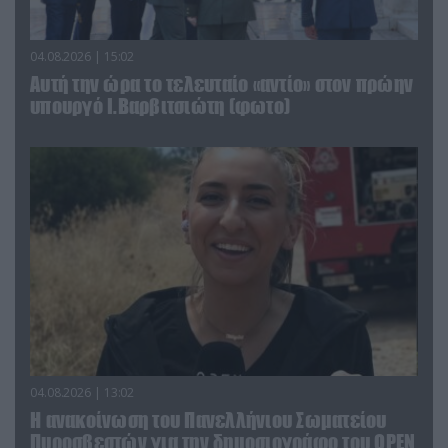
04.08.2026 | 15:02
Αυτή την ώρα το τελευταίο «αντίο» στον πρώην
υπουργό Ι.Βαρβιτσιώτη (φωτο)
04.08.2026 | 13:02
Η ανακοίνωση του Πανελλήνιου Σωματείου
Πυροσβεστών για την δημοσιογράφο του OPEN