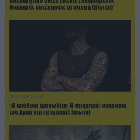
υπερηχητικό 3M22 Zircon: Σοκαρισμένος
Ουκρανός κατέγραψε τη στιγμή (βίντεο)
08.08.2026 | 09:02
«Η απόλυτη τραγωδία»: Η «αιχμηρή» ανάρτηση
του Αρκά για τα τατουάζ (φωτο)