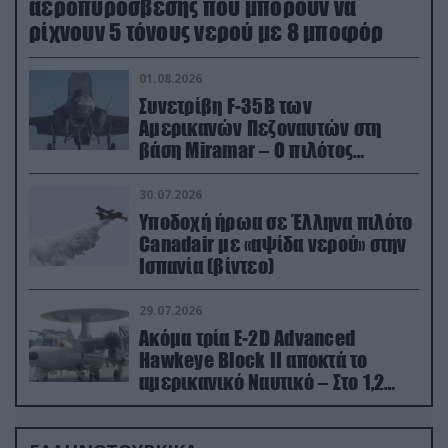
αεροπυρόσβεσης που μπορούν να
ρίχνουν 5 τόνους νερού με 8 μποφόρ
01.08.2026
Συνετρίβη F-35B των
Αμερικανών Πεζοναυτών στη
βάση Miramar – Ο πιλότος
εκτινάχθηκε εγκαίρως
30.07.2026
Υποδοχή ήρωα σε Έλληνα πιλότο
Canadair με «αψίδα νερού» στην
Ισπανία (βίντεο)
29.07.2026
Ακόμα τρία E-2D Advanced
Hawkeye Block II αποκτά το
αμερικανικό Ναυτικό – Στο 1,2
δισ.δολάρια το κόστος