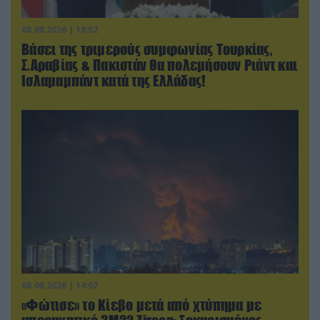
08.08.2026 | 18:02
Βάσει της τριμερούς συμφωνίας Τουρκίας,
Σ.Αραβίας & Πακιστάν θα πολεμήσουν Ριάντ και
Ισλαμαμπάντ κατά της Ελλάδας!
08.08.2026 | 14:02
«Φώτισε» το Κίεβο μετά από χτύπημα με