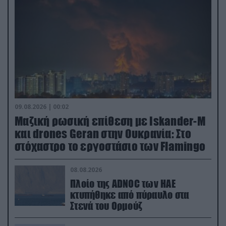
09.08.2026 | 00:02
Μαζική ρωσική επίθεση με Iskander-M
και drones Geran στην Ουκρανία: Στο
στόχαστρο το εργοστάσιο των Flamingo
08.08.2026
Πλοίο της ADNOC των ΗΑΕ
κτυπήθηκε από πύραυλο στα
Στενά του Ορμούζ