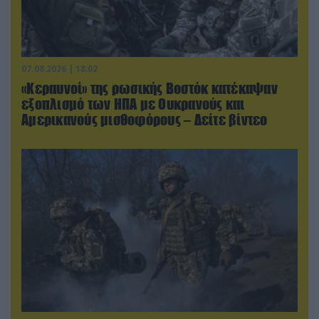
07.08.2026 | 18:02
«Κεραυνοί» της ρωσικής Βοστόκ κατέκαψαν
εξοπλισμό των ΗΠΑ με Ουκρανούς και
Αμερικανούς μισθοφόρους – Δείτε βίντεο