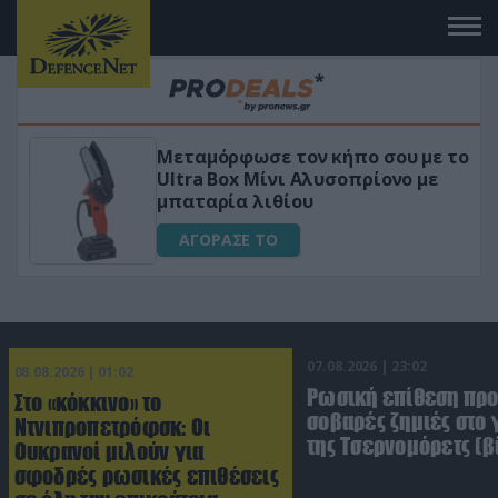
ε τον κήπο σου με το
«Μαγική» φόρμουλ
ίνι Αλυσοπρίονο με
για αύξηση της λί
ιθίου
ΑΓΟΡΑΣΕ ΤΟ
Ο
07.08.2026 | 23:02
08.08.2026 | 01:02
Ρωσική επίθεση πρ
Στο «κόκκινο» το
σοβαρές ζημιές στο
Ντνιπροπετρόφσκ: Οι
της Τσερνομόρετς (β
Ουκρανοί μιλούν για
σφοδρές ρωσικές επιθέσεις