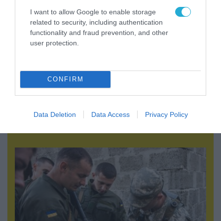
I want to allow Google to enable storage
related to security, including authentication
functionality and fraud prevention, and other
user protection.
CONFIRM
07.08.2026 | 08:02
Data Deletion
Data Access
Privacy Policy
Οι ρωσικές δυνάμεις απέχουν μόλις 5 χλμ.
από Σλαβιάνσκ και Κραματόρσκ στο Ντονέτσκ