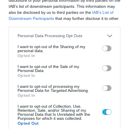
disclosure of your personal information by third parties on the
IAB’s list of downstream participants. This information may
07.08.2026 | 23:02
also be disclosed by us to third parties on the
IAB’s List of
Τα πρώτα πλάνα ομάδας Βορειοκορεατών
Downstream Participants
that may further disclose it to other
στρατιωτών από την αποστολή των 30.000
third parties.
που έφτασαν στη Ρωσία (βίντεο)
Please note that this website/app uses one or more Google
Personal Data Processing Opt Outs
services and may gather and store information including but
not limited to your visit or usage behaviour. You may click to
I want to opt-out of the Sharing of my
personal data.
grant or deny consent to Google and its third-party tags to
Opted In
use your data for below specified purposes in below Google
consent section.
I want to opt-out of the Sale of my
Personal Data.
Opted In
I want to opt-out of processing my
Personal Data for Targeted Advertising.
Opted In
I want to opt-out of Collection, Use,
Retention, Sale, and/or Sharing of my
07.08.2026 | 08:02
Personal Data that Is Unrelated with the
Purposes for which it was collected.
Κλιμακώνουν οι Χούθι: Eξαπέλυσαν επιθέσεις
Opted Out
κατά στρατιωτικών δυνάμεων στην Υεμένη –