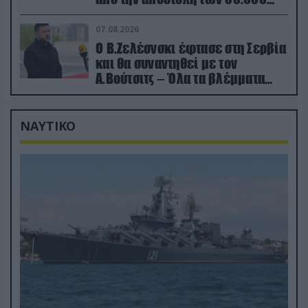
που έφτασαν στη Ρωσία (βίντεο)
07.08.2026
Ο Β.Ζελέσνσκι έφτασε στη Σερβία
και θα συναντηθεί με τον
Α.Βούτσιτς – Όλα τα βλέμματα
στις σχέσεις με τη Ρωσία
ΝΑΥΤΙΚΟ