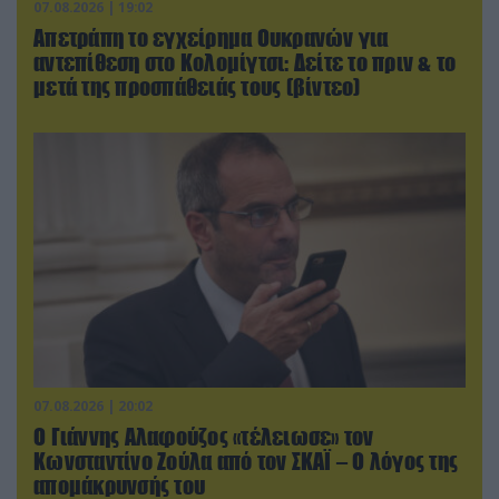
07.08.2026 | 19:02
Απετράπη το εγχείρημα Ουκρανών για
αντεπίθεση στο Κολομίγτσι: Δείτε το πριν & το
μετά της προσπάθειάς τους (βίντεο)
07.08.2026 | 20:02
Ο Γιάννης Αλαφούζος «τέλειωσε» τον
Κωνσταντίνο Ζούλα από τον ΣΚΑΪ – Ο λόγος της
απομάκρυνσής του