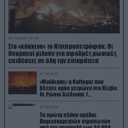
08.08.2026 | 01:02
Στο «κόκκινο» το Ντνιπροπετρόφσκ: Οι
Ουκρανοί μιλούν για σφοδρές ρωσικές
επιθέσεις σε όλη την επικράτεια
07.08.2026
«Μούδιασε» η Naftogaz που
βλέπει κρύο χειμώνα στο Κίεβο:
Οι Ρώσοι διέλυσαν 7
εγκαταστάσεις του ουκρανικού
κολοσσού!
07.08.2026
Τα πρώτα πλάνα ομάδας
Βορειοκορεατών στρατιωτών
από την αποστολή των 30.000