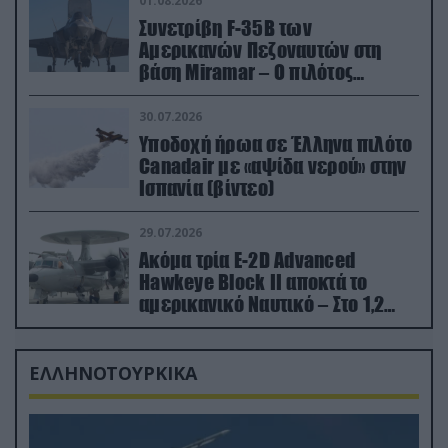
01.08.2026
Συνετρίβη F-35B των
Αμερικανών Πεζοναυτών στη
βάση Miramar – Ο πιλότος
εκτινάχθηκε εγκαίρως
30.07.2026
Υποδοχή ήρωα σε Έλληνα πιλότο
Canadair με «αψίδα νερού» στην
Ισπανία (βίντεο)
29.07.2026
Ακόμα τρία E-2D Advanced
Hawkeye Block II αποκτά το
αμερικανικό Ναυτικό – Στο 1,2
δισ.δολάρια το κόστος
ΕΛΛΗΝΟΤΟΥΡΚΙΚΑ