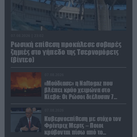
07.08.2026 | 23:02
Ρωσική επίθεση προκάλεσε σοβαρές
ζημιές στο γήπεδο της Τσερνομόρετς
(βίντεο)
07.08.2026
«Μούδιασε» η Naftogaz που
βλέπει κρύο χειμώνα στο
Κίεβο: Οι Ρώσοι διέλυσαν 7
εγκαταστάσεις του ουκρανικού
κολοσσού!
07.08.2026
Κυβερνοεπίθεση με στόχο τον
Φρίντριχ Μερτς – Ποιοι
κρύβονται πίσω από το