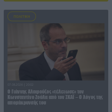
ΠΟΛΙΤΙΚΗ
07.08.2026 | 20:02
Ο Γιάννης Αλαφούζος «τέλειωσε» τον
Κωνσταντίνο Ζούλα από τον ΣΚΑΪ – Ο λόγος της
απομάκρυνσής του