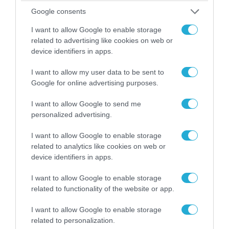
Πλήγματα & στη Σαουδική Αραβία!
Google consents
I want to allow Google to enable storage
related to advertising like cookies on web or
device identifiers in apps.
I want to allow my user data to be sent to
Google for online advertising purposes.
I want to allow Google to send me
personalized advertising.
I want to allow Google to enable storage
related to analytics like cookies on web or
07.08.2026 | 16:02
device identifiers in apps.
Κ.Τσίγκας για νέα Canadair DHC-515: «Θα
πετούν τη νύχτα αλλά δεν θα πραγματοποιούν
I want to allow Google to enable storage
ρίψεις νερού»
related to functionality of the website or app.
I want to allow Google to enable storage
related to personalization.