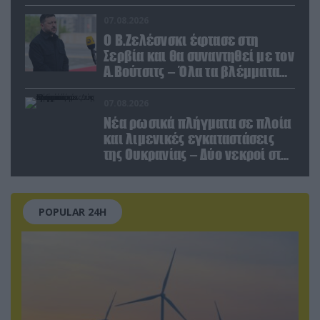
παραποιημένο βίντεο
07.08.2026
Ο Β.Ζελέσνσκι έφτασε στη
Σερβία και θα συναντηθεί με τον
Α.Βούτσιτς – Όλα τα βλέμματα
στις σχέσεις με τη Ρωσία
07.08.2026
Νέα ρωσικά πλήγματα σε πλοία
και λιμενικές εγκαταστάσεις
της Ουκρανίας – Δύο νεκροί στην
Κριμαία
POPULAR 24H