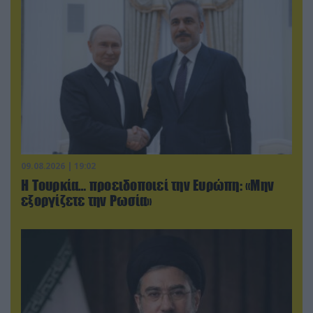
09.08.2026 | 19:02
Η Τουρκία… προειδοποιεί την Ευρώπη: «Μην
εξοργίζετε την Ρωσία»