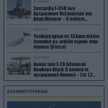
01.08.2026
Συνετρίβη F-35B των
Αμερικανών Πεζοναυτών στη
βάση Miramar – Ο πιλότος
εκτινάχθηκε εγκαίρως
30.07.2026
Υποδοχή ήρωα σε Έλληνα πιλότο
Canadair με «αψίδα νερού» στην
Ισπανία (βίντεο)
29.07.2026
Ακόμα τρία E-2D Advanced
Hawkeye Block II αποκτά το
αμερικανικό Ναυτικό – Στο 1,2
δισ.δολάρια το κόστος
ΕΛΛΗΝΟΤΟΥΡΚΙΚΑ