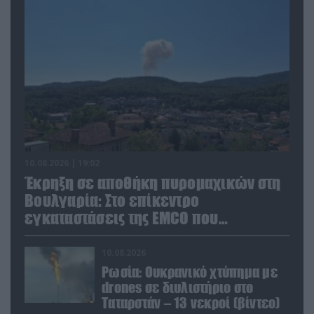
10.08.2026 | 19:02
Έκρηξη σε αποθήκη πυρομαχικών στη
Βουλγαρία: Στο επίκεντρο
εγκαταστάσεις της EMCO που
προμηθεύει την Ουκρανία
10.08.2026
Ρωσία: Ουκρανικό χτύπημα με
drones σε διυλιστήριο στο
Ταταρστάν – 13 νεκροί (βίντεο)