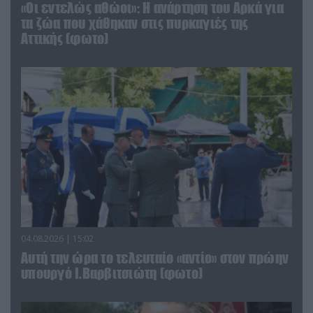
«Οι εντελώς αθώοι»: Η ανάρτηση του Αρκά για
τα ζώα που χάθηκαν στις πυρκαγιές της
Αττικής (φωτο)
04.08.2026 | 15:02
Αυτή την ώρα το τελευταίο «αντίο» στον πρώην
υπουργό Ι.Βαρβιτσιώτη (φωτο)