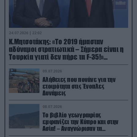
24.07.2026 | 22:02
Κ.Μητσοτάκης: «Το 2019 ήμασταν
αδύναμοι στρατιωτικά – Σήμερα είναι η
Τουρκία γιατί δεν πήρε τα F-35!»
(βίντεο)
09.07.2026
Αλήθειες που πονάνε για την
ετοιμότητα στις Ένοπλες
Δυνάμεις
08.07.2026
Το βιβλίο γεωγραφίας
εμφανίζει την Κύπρο και στην
Ασία! – Αναγνώρισαν τα
κατεχόμενα; (φωτο)