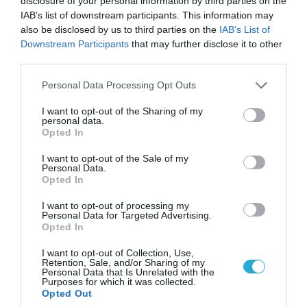
disclosure of your personal information by third parties on the
IAB’s list of downstream participants. This information may
also be disclosed by us to third parties on the
IAB’s List of
Downstream Participants
that may further disclose it to other
third parties.
Please note that this website/app uses one or more Google
Personal Data Processing Opt Outs
services and may gather and store information including but
not limited to your visit or usage behaviour. You may click to
I want to opt-out of the Sharing of my
personal data.
grant or deny consent to Google and its third-party tags to
Opted In
use your data for below specified purposes in below Google
consent section.
I want to opt-out of the Sale of my
Personal Data.
Opted In
08.08.2026 | 09:02
I want to opt-out of processing my
«Η απόλυτη τραγωδία»: Η «αιχμηρή» ανάρτηση
Personal Data for Targeted Advertising.
του Αρκά για τα τατουάζ (φωτο)
Opted In
I want to opt-out of Collection, Use,
Retention, Sale, and/or Sharing of my
Personal Data that Is Unrelated with the
Purposes for which it was collected.
Opted Out