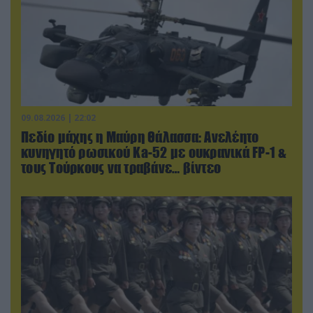
09.08.2026 | 22:02
Πεδίο μάχης η Μαύρη Θάλασσα: Ανελέητο
κυνηγητό ρωσικού Ka-52 με ουκρανικά FP-1 &
τους Τούρκους να τραβάνε… βίντεο