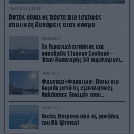
15.07.2026 | 16:03
Aυτές είναι οι πέντε πιο ισχυρές
ναυτικές δυνάμεις στον κόσμο
30.06.2026
Το Λιμενικό εντόπισε και
συνέλαβε 17χρονο Σουδανό –
Ήταν διακινητής 34 παράνομων
μεταναστών
30.06.2026
Φρεγάτα «Φορμίων»: Πίσω στο
Λοριάν μετά τις εξαντλητικές
θαλάσσιες δοκιμές στον
απαιτητικό Βισκαϊκό
25.06.2026
Βολές Harpoon από τις μονάδες
του ΠΝ (βίντεο)