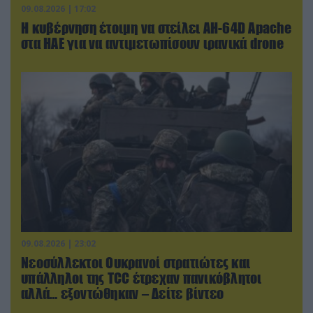
09.08.2026 | 17:02
Η κυβέρνηση έτοιμη να στείλει AH-64D Apache
στα ΗΑΕ για να αντιμετωπίσουν ιρανικά drone
09.08.2026 | 23:02
Νεοσύλλεκτοι Ουκρανοί στρατιώτες και
υπάλληλοι της TCC έτρεχαν πανικόβλητοι
αλλά… εξοντώθηκαν – Δείτε βίντεο