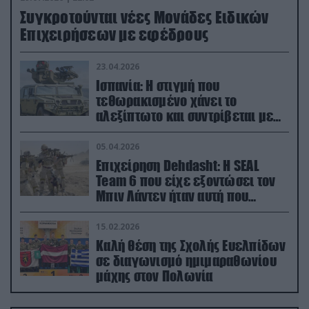
Συγκροτούνται νέες Μονάδες Ειδικών
Επιχειρήσεων με εφέδρους
23.04.2026
Ισπανία: Η στιγμή που
τεθωρακισμένο χάνει το
αλεξίπτωτο και συντρίβεται με
ορμή στο έδαφος (βίντεο)
05.04.2026
Επιχείρηση Dehdasht: Η SEAL
Team 6 που είχε εξοντώσει τον
Μπιν Λάντεν ήταν αυτή που
διέσωσε τον πιλότο του F-15
15.02.2026
Καλή θέση της Σχολής Ευελπίδων
σε διαγωνισμό ημιμαραθωνίου
μάχης στον Πολωνία