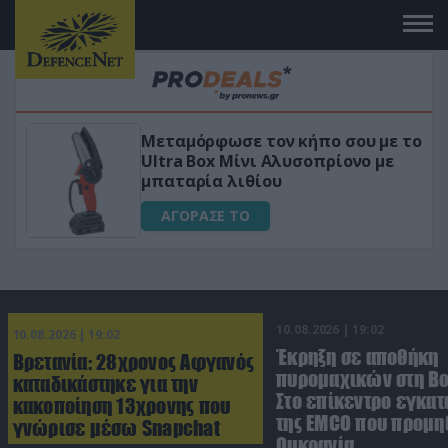
ου με το
«Μαγική» φόρμουλα τριβόλι + 
νο με
για αύξηση της λίμπιντο
ΑΓΟΡΑΣΕ ΤΟ
10.08.2026 | 19:02
10.08.2026 | 19:02
Έκρηξη σε αποθήκη
Βρετανία: 28χρονος Αφγανός
πυρομαχικών στη Βο
καταδικάστηκε για την
Στο επίκεντρο εγκατ
κακοποίηση 13χρονης που
της EMCO που προμη
γνώρισε μέσω Snapchat
Ουκρανία