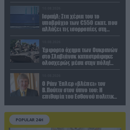
10.08.2026
Ισραήλ: Στα χέρια του το
υποβρύχιο των €550 εκατ. που
αλλάζει τις ισορροπίες στη
Μέση Ανατολή (βίντεο)
10.08.2026
Έμφορτο όχημα των Ουκρανών
στο Σλαβιάνσκ καταστράφηκε
ολοσχερώς μέσα στην πόλη!
(βίντεο)
10.08.2026
Ο Ράιν Έπλερ «βλέπει» τον
Β.Πούτιν στον ύπνο του: Η
επιθυμία του Εσθονού πολιτικού
πριν κλείσει τα μάτια του
POPULAR 24H