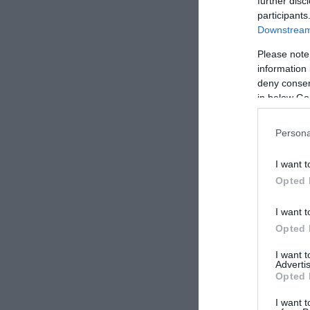
further disc
participants
Downstream 
Please note
information 
deny consent
in below Go
Persona
I want t
Opted 
I want t
Opted 
I want 
Advertis
Opted 
I want t