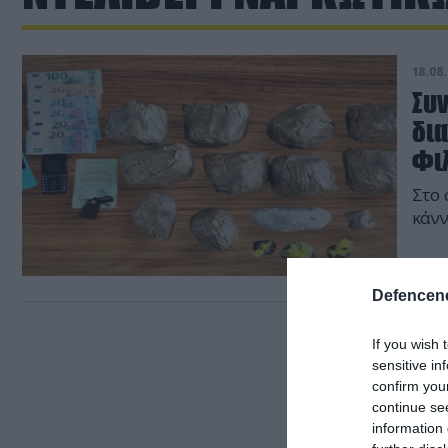
18.08.
Συ
δια
Φι
Στο 
κάνν
Defencene
If you wish 
sensitive in
confirm you
continue se
information 