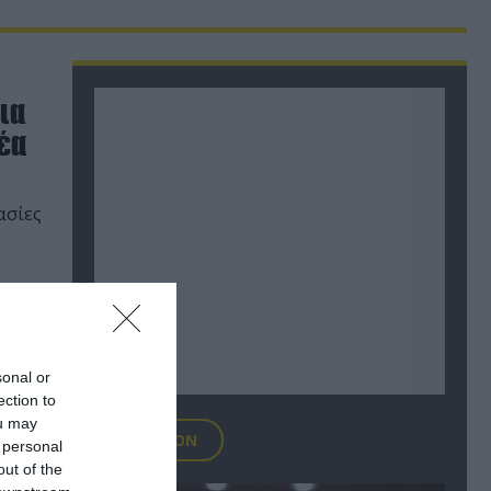
ια
έα
ασίες
sonal or
ection to
ou may
FOCUS ON
 personal
out of the