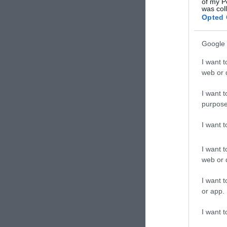
of my P
was col
Opted 
Google 
I want t
web or d
I want t
purpose
I want 
I want t
web or d
I want t
or app.
I want t