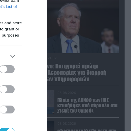
 downstream
B’s List of
er and store
to grant or
ed purposes
08.08.2026 | 21:02
Πεντάγωνο: Κατηγορεί πρώην
υπουργό Αεροπορίας για διαρροή
απόρρητων πληροφοριών
08.08.2026
Πλοίο της ADNOC των ΗΑΕ
κτυπήθηκε από πύραυλο στα
Στενά του Ορμούζ
08.08.2026
«Φώτισε» το Κίεβο μετά από