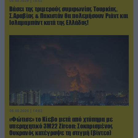
08.08.2026 | 18:02
Βάσει της τριμερούς συμφωνίας Τουρκίας,
Σ.Αραβίας & Πακιστάν θα πολεμήσουν Ριάντ και
Ισλαμαμπάντ κατά της Ελλάδας!
08.08.2026 | 14:02
«Φώτισε» το Κίεβο μετά από χτύπημα με
υπερηχητικό 3M22 Zircon: Σοκαρισμένος
Ουκρανός κατέγραψε τη στιγμή (βίντεο)