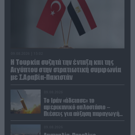
09.08.2026 | 15:02
Η Τουρκία συζητά την ένταξη και της
Αιγύπτου στην στρατιωτική συμφωνία
με Σ.Αραβία-Πακιστάν
09.08.2026
Το Ιράν «άδειασε» το
αμερικανικό οπλοστάσιο –
Πιέσεις για αύξηση παραγωγής
Patriot και THAAD
09.08.2026