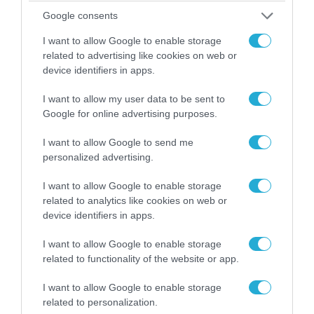
«Η απόλυτη τραγωδία»: Η «αιχμηρή» ανάρτηση
του Αρκά για τα τατουάζ (φωτο)
Google consents
I want to allow Google to enable storage
related to advertising like cookies on web or
device identifiers in apps.
I want to allow my user data to be sent to
Google for online advertising purposes.
I want to allow Google to send me
personalized advertising.
I want to allow Google to enable storage
related to analytics like cookies on web or
device identifiers in apps.
07.08.2026 | 20:02
Ο Γιάννης Αλαφούζος «τέλειωσε» τον
I want to allow Google to enable storage
Κωνσταντίνο Ζούλα από τον ΣΚΑΪ – Ο λόγος της
related to functionality of the website or app.
απομάκρυνσής του
I want to allow Google to enable storage
related to personalization.