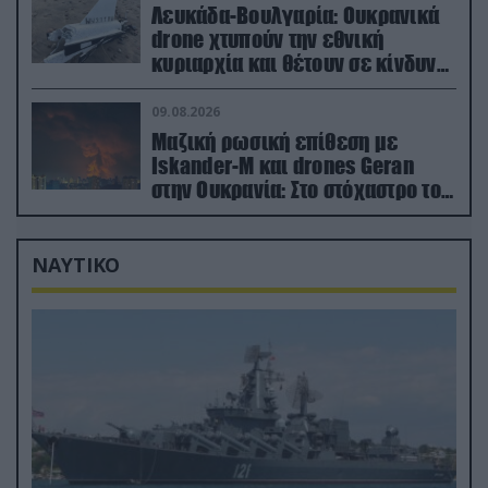
Λευκάδα-Βουλγαρία: Ουκρανικά
drone χτυπούν την εθνική
κυριαρχία και θέτουν σε κίνδυνο
οικονομίες χωρών του ΝΑΤΟ
09.08.2026
Μαζική ρωσική επίθεση με
Iskander-M και drones Geran
στην Ουκρανία: Στο στόχαστρο το
εργοστάσιο των Flamingo
ΝΑΥΤΙΚΟ