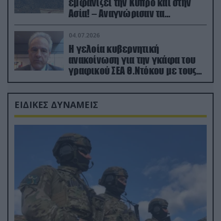
εμφανίζει την Κύπρο και στην
Ασία! – Αναγνώρισαν τα
κατεχόμενα; (φωτο)
04.07.2026
Η γελοία κυβερνητική
ανακοίνωση για την γκάφα του
γραφικού ΣΕΑ Θ.Ντόκου με τους
Ρώσους φαρσέρ
ΕΙΔΙΚΕΣ ΔΥΝΑΜΕΙΣ