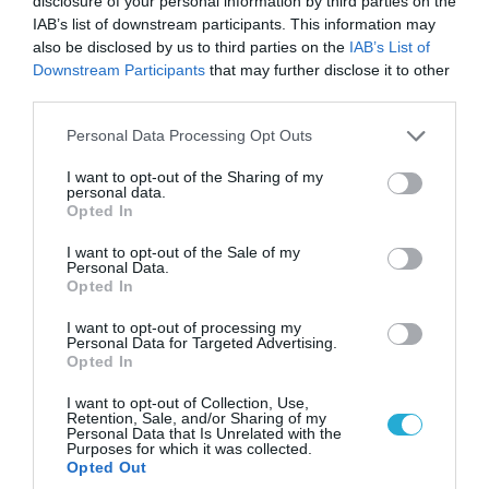
disclosure of your personal information by third parties on the
IAB’s list of downstream participants. This information may
Οι Χούθι δοκιμάζουν της αμυντική συμμαχία
also be disclosed by us to third parties on the
IAB’s List of
Τουρκίας-Σ.Αραβίας – Το παράδοξο των
Downstream Participants
that may further disclose it to other
ελληνικών Patriot στην περιοχή
third parties.
Please note that this website/app uses one or more Google
Personal Data Processing Opt Outs
services and may gather and store information including but
ΠΟΛΙΤΙΚΗ
not limited to your visit or usage behaviour. You may click to
I want to opt-out of the Sharing of my
personal data.
grant or deny consent to Google and its third-party tags to
Opted In
use your data for below specified purposes in below Google
consent section.
I want to opt-out of the Sale of my
Personal Data.
Opted In
I want to opt-out of processing my
Personal Data for Targeted Advertising.
Opted In
I want to opt-out of Collection, Use,
Retention, Sale, and/or Sharing of my
Personal Data that Is Unrelated with the
Purposes for which it was collected.
08.08.2026 | 09:02
Opted Out