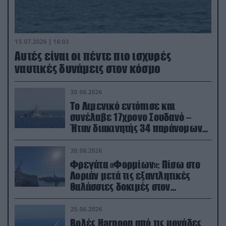
15.07.2026 | 16:03
Aυτές είναι οι πέντε πιο ισχυρές
ναυτικές δυνάμεις στον κόσμο
30.06.2026
Το Λιμενικό εντόπισε και
συνέλαβε 17χρονο Σουδανό –
Ήταν διακινητής 34 παράνομων
μεταναστών
30.06.2026
Φρεγάτα «Φορμίων»: Πίσω στο
Λοριάν μετά τις εξαντλητικές
θαλάσσιες δοκιμές στον
απαιτητικό Βισκαϊκό
25.06.2026
Βολές Harpoon από τις μονάδες