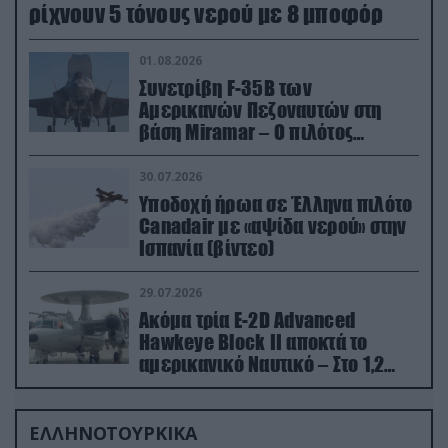
ρίχνουν 5 τόνους νερού με 8 μποφόρ
01.08.2026
Συνετρίβη F-35B των
Αμερικανών Πεζοναυτών στη
βάση Miramar – Ο πιλότος
εκτινάχθηκε εγκαίρως
30.07.2026
Υποδοχή ήρωα σε Έλληνα πιλότο
Canadair με «αψίδα νερού» στην
Ισπανία (βίντεο)
29.07.2026
Ακόμα τρία E-2D Advanced
Hawkeye Block II αποκτά το
αμερικανικό Ναυτικό – Στο 1,2
δισ.δολάρια το κόστος
ΕΛΛΗΝΟΤΟΥΡΚΙΚΑ