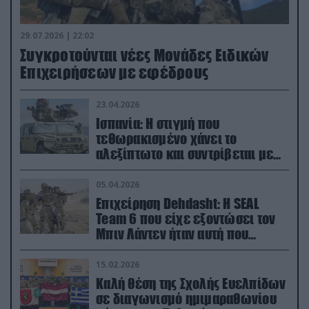
29.07.2026 | 22:02
Συγκροτούνται νέες Μονάδες Ειδικών
Επιχειρήσεων με εφέδρους
23.04.2026
Ισπανία: Η στιγμή που
τεθωρακισμένο χάνει το
αλεξίπτωτο και συντρίβεται με
ορμή στο έδαφος (βίντεο)
05.04.2026
Επιχείρηση Dehdasht: Η SEAL
Team 6 που είχε εξοντώσει τον
Μπιν Λάντεν ήταν αυτή που
διέσωσε τον πιλότο του F-15
15.02.2026
Καλή θέση της Σχολής Ευελπίδων
σε διαγωνισμό ημιμαραθωνίου