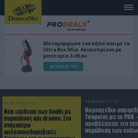
 το
«Μαγική» φόρμουλα τριβόλι + VIP
για αύξηση της λίμπιντο
ΑΓΟΡΑΣΕ ΤΟ
09.08.2026 | 15:02
09.08.2026 | 16:02
Νομοσχέδιο συμφιλ
Νέα επίθεση των Χούθι με
Τουρκίας με το ΡΚΚ –
πυραύλους και drones: Στο
προβλέπεται για την
στόχαστρο
παράδοση των όπλω
φιλοσαουδαραβικές