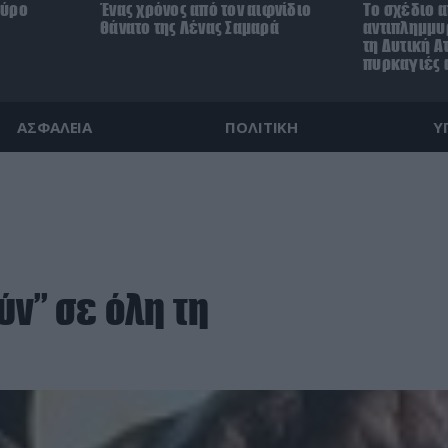
κύρο
Ένας χρόνος από τον αιφνίδιο
Το σχέδιο 
θάνατο της Λένας Σαμαρά
αντιπλημμυ
τη Δυτική Ατ
πυρκαγιές 
ΑΣΦΑΛΕΙΑ
ΠΟΛΙΤΙΚΗ
Υ
ύν” σε όλη τη