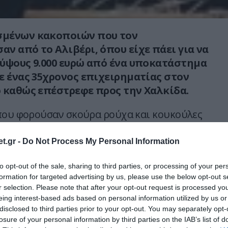
μένων κακοποιών που τον
ν από το Αλιβέρι, όπου είχε πάει για να
ύψους 9.000 ευρώ από ένα υποκατάστημα
ε ένας 35χρονος επιχειρηματίας στον
 καθώς επέστρεφε προς την Χαλκίδα.
που φορούσαν σκούρα ρούχα και κουκούλες
 δρόμο με το αυτοκίνητό τους και τον
ταματήσει απειλώντας τον με πιστόλια.
t.gr -
Do Not Process My Personal Information
ατα που προόριζε για να πληρώσει τις
to opt-out of the sale, sharing to third parties, or processing of your per
του υποχρεώσεις, μπήκαν πάλι στο
formation for targeted advertising by us, please use the below opt-out s
 και διέφυγαν προς άγνωστη κατεύθυνση. Οι
r selection. Please note that after your opt-out request is processed y
ναν ελέγχους σε κομβικά σημεία της Εύβοιας,
eing interest-based ads based on personal information utilized by us or
ραν να εντοπίσουν τα ίχνη τους.
disclosed to third parties prior to your opt-out. You may separately opt-
losure of your personal information by third parties on the IAB’s list of