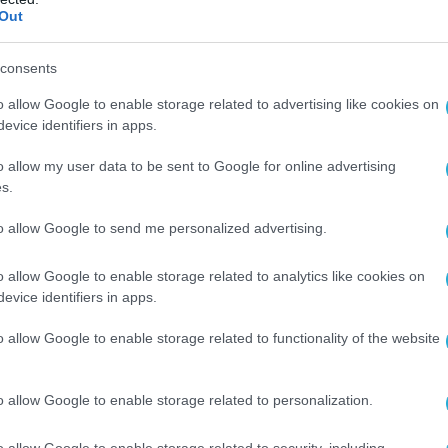
Out
υ προέβαλε μια 48χρονη γυναίκα όταν
consents
της αρπάξει την τσάντα στην Κατερίνη
o allow Google to enable storage related to advertising like cookies on
έδια ενός 21χρονου Έλληνα, που όμως…
evice identifiers in apps.
τω και επιχείρησε να κάνει το ίδιο σε μια
o allow my user data to be sent to Google for online advertising
ην οποία χτύπησε και έριξε στο έδαφος
.
s.
ησε την Αστυνομία, άνδρες της οποίας
ράστη, βρήκαν πάνω του την κλεμμένη
to allow Google to send me personalized advertising.
έλαβαν και τον παρέπεμψαν στον εισαγγελέα
 Κατερίνης, ενώ ερευνούν αν έχει διαπράξει
o allow Google to enable storage related to analytics like cookies on
evice identifiers in apps.
ς.
o allow Google to enable storage related to functionality of the website
 defencenet.gr
o allow Google to enable storage related to personalization.
Ο ΑΡΘΡΟ
o allow Google to enable storage related to security, including