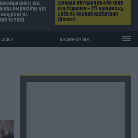
Σφοδρή σύγκρουση δύο τραμ
αποκατάστασης και
στη Γερμανία – 25 τραυματίες,
ρικής θωράκισης για
επτά σε σοβαρή κατάσταση
τική μετά τις
(βίντεο)
από το ΥΠΕΝ
Π.ΕΘ.Α
ΒΙΟΜΗΧΑΝΙΑ