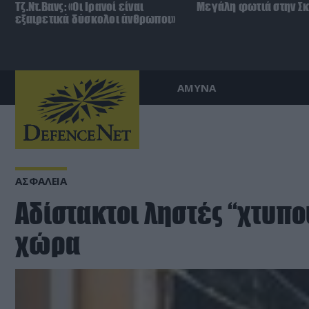
Τζ.Ντ.Βανς: «Οι Ιρανοί είναι
Μεγάλη φωτιά στην Σ
εξαιρετικά δύσκολοι άνθρωποι»
ΑΜΥΝΑ
ΑΣΦΑΛΕΙΑ
Αδίστακτοι ληστές “χτυπο
χώρα