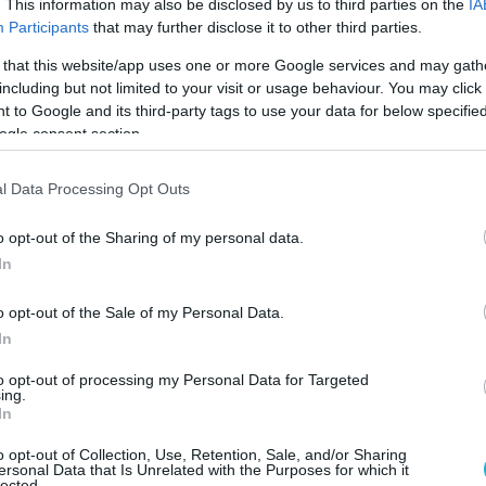
. This information may also be disclosed by us to third parties on the
IA
τοκίνητο αναζητούν παντού οι
Participants
that may further disclose it to other third parties.
ου προσπαθούν να ανακαλύψουν τα ίχνη
 that this website/app uses one or more Google services and may gath
ιών οι οποίοι λήστεψαν το μεσημέρι της
including but not limited to your visit or usage behaviour. You may click 
 υποκατάστημα της Alpha Bank στην
 to Google and its third-party tags to use your data for below specifi
ου.
Οι δράστες, που δεν είχαν καλυμμένα τα
ogle consent section.
ι ήταν οπλισμένοι ο ένας με «Καλάσνικοφ»
πιστόλι, ακινητοποίησαν τους υπαλλήλους,
l Data Processing Opt Outs
 10.000 ευρώ και έγιναν καπνός.
o opt-out of the Sharing of my personal data.
In
 την κάνη ενός πιστολιού βρέθηκε ο
λληλος ενός πρατηρίου υγρών καυσίμων
o opt-out of the Sale of my Personal Data.
 Άρτας- Αγρινίου, όταν πήγε να
In
ους δυο επιβάτες μιας μοτοσικλέτας
to opt-out of processing my Personal Data for Targeted
υκλοφορίας που σταμάτησε στις αντλίες.
ing.
οποιοί που φορούσαν κράνη τον
In
και άρπαξαν όσα χρήματα είχε πάνω του και
o opt-out of Collection, Use, Retention, Sale, and/or Sharing
ς και το κινητό του τηλέφωνο και
ersonal Data that Is Unrelated with the Purposes for which it
lected.