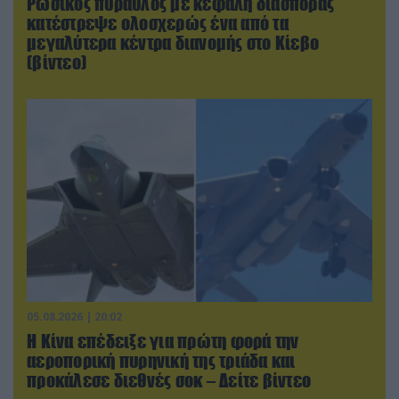
Ρωσικός πύραυλος με κεφαλή διασποράς
κατέστρεψε ολοσχερώς ένα από τα
μεγαλύτερα κέντρα διανομής στο Κίεβο
(βίντεο)
05.08.2026 | 20:02
Η Κίνα επέδειξε για πρώτη φορά την
αεροπορική πυρηνική της τριάδα και
προκάλεσε διεθνές σοκ – Δείτε βίντεο