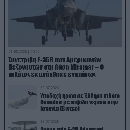
01.08.2026 | 00:02
Συνετρίβη F-35B των Αμερικανών
Πεζοναυτών στη βάση Miramar – Ο
πιλότος εκτινάχθηκε εγκαίρως
30.07.2026
Υποδοχή ήρωα σε Έλληνα πιλότο
Canadair με «αψίδα νερού» στην
Ισπανία (βίντεο)
29.07.2026
Ακόμα τρία E-2D Advanced