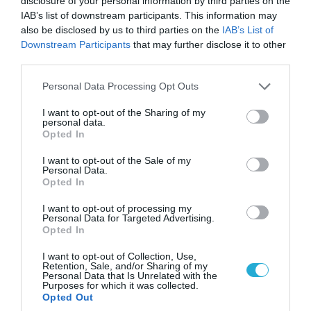
disclosure of your personal information by third parties on the
IAB’s list of downstream participants. This information may
also be disclosed by us to third parties on the
IAB’s List of
Downstream Participants
that may further disclose it to other
third parties.
Please note that this website/app uses one or more Google
Personal Data Processing Opt Outs
04.08.2026 | 13:02
services and may gather and store information including but
Η ανακοίνωση του Πανελλήνιου Σωματείου
not limited to your visit or usage behaviour. You may click to
I want to opt-out of the Sharing of my
Πυροσβεστών για την δημοσιογράφο του OPEN
personal data.
grant or deny consent to Google and its third-party tags to
Opted In
που γέλασε στη φωτιά
use your data for below specified purposes in below Google
consent section.
I want to opt-out of the Sale of my
Personal Data.
Opted In
I want to opt-out of processing my
Personal Data for Targeted Advertising.
Opted In
I want to opt-out of Collection, Use,
Retention, Sale, and/or Sharing of my
Personal Data that Is Unrelated with the
Purposes for which it was collected.
Opted Out