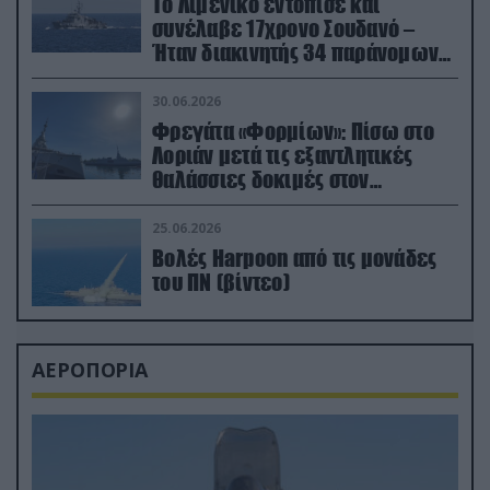
Το Λιμενικό εντόπισε και
συνέλαβε 17χρονο Σουδανό –
Ήταν διακινητής 34 παράνομων
μεταναστών
30.06.2026
Φρεγάτα «Φορμίων»: Πίσω στο
Λοριάν μετά τις εξαντλητικές
θαλάσσιες δοκιμές στον
απαιτητικό Βισκαϊκό
25.06.2026
Βολές Harpoon από τις μονάδες
του ΠΝ (βίντεο)
ΑΕΡΟΠΟΡΙΑ