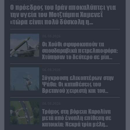
Ο πρόεδρος του Ιράν αποκαλύπτει για
την υγεία του Μοτζτάμπα Χαμενεΐ
«τώρα είναι πολύ δύσκολη η
επικοινωνία»
06.08.2026
Οι Χούθι σφυροκοπούν τα
σαουδαραβικά πετρελαιοφόρα:
Χτύπησαν το δεύτερο σε μία
ημέρα στην Ερυθρά Θάλασσα
06.08.2026
Σύγκρουση ελικοπτέρων στην
Ψάθα: Οι καταθέσεις του
Βρετανού χειριστή και του
Έλληνα πιλότου από το δεύτερο
μέσο
06.08.2026
Τρόμος στη βόρεια Καρολίνα
μετά από ένοπλη επίθεση σε
κατοικία: Νεκρά τρία μέλη