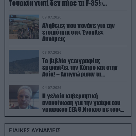
Τουρκία γιατί δεν πήρε τα F-35!»
(βίντεο)
09.07.2026
Αλήθειες που πονάνε για την
ετοιμότητα στις Ένοπλες
Δυνάμεις
08.07.2026
Το βιβλίο γεωγραφίας
εμφανίζει την Κύπρο και στην
Ασία! – Αναγνώρισαν τα
κατεχόμενα; (φωτο)
04.07.2026
Η γελοία κυβερνητική
ανακοίνωση για την γκάφα του
γραφικού ΣΕΑ Θ.Ντόκου με τους
Ρώσους φαρσέρ
ΕΙΔΙΚΕΣ ΔΥΝΑΜΕΙΣ