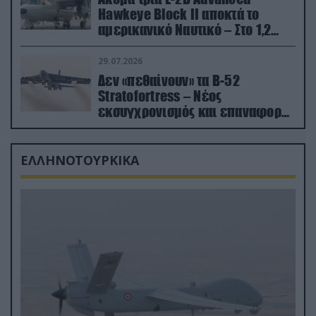
Hawkeye Block II αποκτά το
αμερικανικό Ναυτικό – Στο 1,2
δισ.δολάρια το κόστος
29.07.2026
Δεν «πεθαίνουν» τα Β-52
Stratofortress – Νέος
εκσυγχρονισμός και επαναφορά
από τα «νεκροταφεία»
ΕΛΛΗΝΟΤΟΥΡΚΙΚΑ