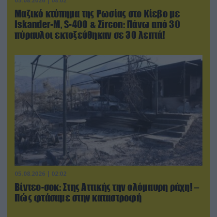
05.08.2026 | 08:02
Μαζικό κτύπημα της Ρωσίας στο Κίεβο με
Iskander-Μ, S-400 & Zircon: Πάνω από 30
πύραυλοι εκτοξεύθηκαν σε 30 λεπτά!
05.08.2026 | 02:02
Βίντεο-σοκ: Στης Αττικής την ολόμαυρη ράχη! –
Πώς φτάσαμε στην καταστροφή