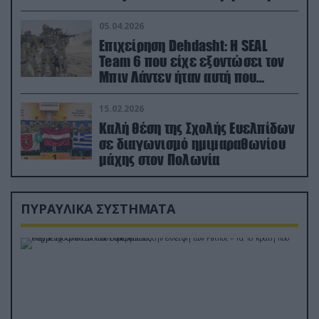
ορμή στο έδαφος (βίντεο)
05.04.2026
Επιχείρηση Dehdasht: Η SEAL
Team 6 που είχε εξοντώσει τον
Μπιν Λάντεν ήταν αυτή που
διέσωσε τον πιλότο του F-15
15.02.2026
Καλή θέση της Σχολής Ευελπίδων
σε διαγωνισμό ημιμαραθωνίου
μάχης στον Πολωνία
ΠΥΡΑΥΛΙΚΑ ΣΥΣΤΗΜΑΤΑ