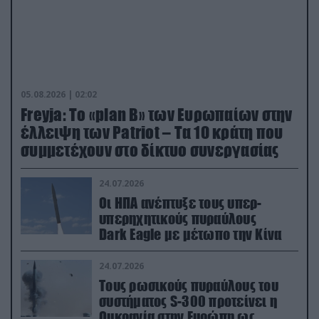
05.08.2026 | 02:02
Freyja: Το «plan Β» των Ευρωπαίων στην
έλλειψη των Patriot – Τα 10 κράτη που
συμμετέχουν στο δίκτυο συνεργασίας
24.07.2026
Οι ΗΠΑ ανέπτυξε τους υπερ-
υπερηχητικούς πυραύλους
Dark Eagle με μέτωπο την Κίνα
24.07.2026
Τους ρωσικούς πυραύλους του
συστήματος S-300 προτείνει η
Ουκρανία στην Ευρώπη ως