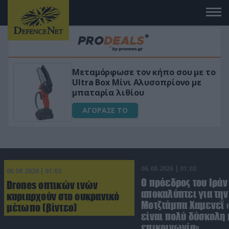
Μεταμόρφωσε τον κήπο σου με το
ικό
Ultra Box Μίνι Αλυσοπρίονο με
μπαταρία λιθίου
ΑΓΟΡΑΣΕ ΤΟ
06.08.2026 | 01:02
06.08.2026 | 01:02
Ο πρόεδρος του Ιράν
Drones οπτικών ινών
αποκαλύπτει για την
κυριαρχούν στο ουκρανικό
Μοτζτάμπα Χαμενεΐ 
μέτωπο (βίντεο)
είναι πολύ δύσκολη 
επικοινωνία»