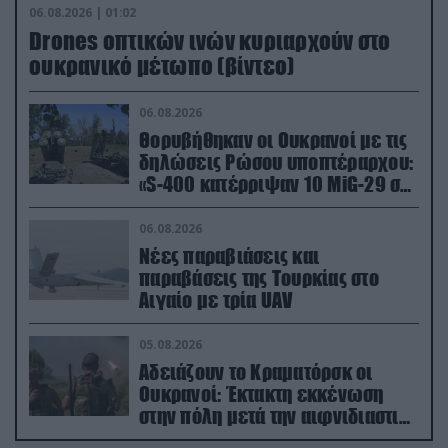
06.08.2026 | 01:02
Drones οπτικών ινών κυριαρχούν στο
ουκρανικό μέτωπο (βίντεο)
06.08.2026
Θορυβήθηκαν οι Ουκρανοί με τις
δηλώσεις Ρώσου υποπτέραρχου:
«S-400 κατέρριψαν 10 MiG-29 σε
μόλις μια μέρα!»
06.08.2026
Νέες παραβιάσεις και
παραβάσεις της Τουρκίας στο
Αιγαίο με τρία UAV
05.08.2026
Αδειάζουν το Κραματόρσκ οι
Ουκρανοί: Έκτακτη εκκένωση
στην πόλη μετά την αιφνιδιαστική
προώθηση των Ρώσων (βίντεο)