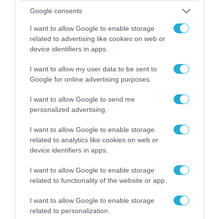
Google consents
04.08.2026 | 12:02
I want to allow Google to enable storage
O διευθυντής του OPEN προσπαθεί να τα
related to advertising like cookies on web or
«μαζέψει» για τη δημοσιογράφο που γέλασε
device identifiers in apps.
σε ρεπορτάζ για τις φωτιές
I want to allow my user data to be sent to
Google for online advertising purposes.
I want to allow Google to send me
personalized advertising.
I want to allow Google to enable storage
related to analytics like cookies on web or
device identifiers in apps.
I want to allow Google to enable storage
related to functionality of the website or app.
03.08.2026 | 19:02
I want to allow Google to enable storage
Ξέπλυμα της ανοησίας από τη Α.Γιάμαλη για την
related to personalization.
ρεπόρτερ του ΟΡΕΝ: «Όλοι να έχουμε