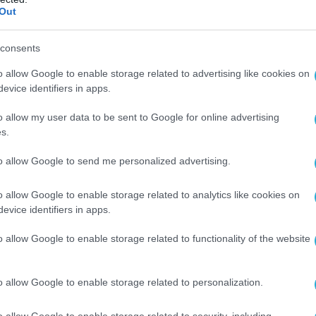
 defencenet.gr
Out
consents
Ο ΑΡΘΡΟ
o allow Google to enable storage related to advertising like cookies on
evice identifiers in apps.
o allow my user data to be sent to Google for online advertising
s.
to allow Google to send me personalized advertising.
o allow Google to enable storage related to analytics like cookies on
evice identifiers in apps.
o allow Google to enable storage related to functionality of the website
o allow Google to enable storage related to personalization.
o allow Google to enable storage related to security, including