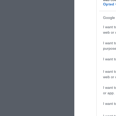
Τμήμα ειδήσεων
Opted 
Google 
ΣΧΟΛΙΑΣΤΕ Τ
I want t
web or d
I want t
purpose
I want 
I want t
web or d
I want t
or app.
I want t
I want t