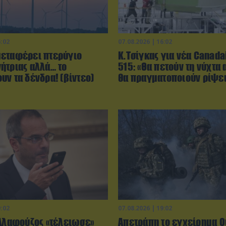
6:02
07.08.2026 | 16:02
εταφέρει πτερύγιο
Κ.Τσίγκας για νέα Canada
ήτριας αλλά… το
515: «Θα πετούν τη νύχτα 
υν τα δένδρα! (βίντεο)
θα πραγματοποιούν ρίψει
0:02
07.08.2026 | 19:02
 Αλαφούζος «τέλειωσε»
Απετράπη το εγχείρημα 