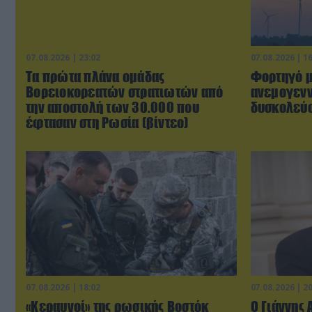
07.08.2026 | 23:02
07.08.2026 | 1
Τα πρώτα πλάνα ομάδας
Φορτηγό μ
Βορειοκορεατών στρατιωτών από
ανεμογενν
την αποστολή των 30.000 που
δυσκολεύο
έφτασαν στη Ρωσία (βίντεο)
07.08.2026 | 18:02
07.08.2026 | 2
«Κεραυνοί» της ρωσικής Βοστόκ
Ο Γιάννης