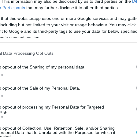
. This information may also be disclosed by us to third parties on the
IA
άλει μπροστά με το κλειδί που βρήκαν στο
Participants
that may further disclose it to other third parties.
 that this website/app uses one or more Google services and may gath
including but not limited to your visit or usage behaviour. You may click 
κίνητο πήγαν λίγες ημέρες αργότερα στην
 to Google and its third-party tags to use your data for below specifi
 όπου διέρρηξαν το σπίτι μιας 29χρονης και
ogle consent section.
, τέσσερα κινητά και τα κλειδιά του
, τα οποία όμως πέταξαν σε παρακείμενο
l Data Processing Opt Outs
αίκα τους πήρε είδηση και έβαλε τις φωνές!
o opt-out of the Sharing of my personal data.
πίτι ενός 40χρονου στα Ασώματα Ημαθίας,
In
ώ, τρεις κάρτες ανάληψης που δεν κατάφεραν
ουν, ένα δερμάτινο πορτοφόλι που περιείχε
o opt-out of the Sale of my Personal Data.
και τα κλειδιά από τα δύο αυτοκίνητά του!
In
συνελήφθησαν λόγω παρέλευσης του
to opt-out of processing my Personal Data for Targeted
 δικογραφία που σχηματίστηκε σε βάρος
ing.
In
κε στον εισαγγελέα Πλημμελειοδικών
o opt-out of Collection, Use, Retention, Sale, and/or Sharing
ersonal Data that Is Unrelated with the Purposes for which it
lected.