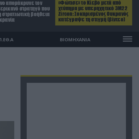
«Φώτισε» το Κίεβο μετά από
νο απομάκρυνε τον
χτύπημα με υπερηχητικό 3M22
ερικανό στρατηγό που
Zircon: Σοκαρισμένος Ουκρανός
η στρατιωτική βοήθεια
κατέγραψε τη στιγμή (βίντεο)
υκρανία
Π.ΕΘ.Α
ΒΙΟΜΗΧΑΝΙΑ