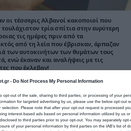
ν οι τέσσερις Αλβανοί κακοποιοί που
 τουλάχιστον τρία σπίτια στην ευρύτερη
ροιας τις ημέρες πριν από τα
Εκτός από τη λεία που έβρισκαν, άρπαζαν
ιά των αυτοκινήτων των θυμάτων τους
ά, ενώ έκαναν και αναλήψεις με τις
τες που έκλεβαν!
φάλειας που εξιχνίασαν τις τρεις κλοπές και
t.gr -
Do Not Process My Personal Information
ν διαπράξει και άλλες, διαπίστωσαν ότι οι
to opt-out of the sale, sharing to third parties, or processing of your per
49, 41, 39 και 36 χρόνων είχαν κάνει ανάληψη
formation for targeted advertising by us, please use the below opt-out s
ένα Α.Τ.Μ. στην Θεσσαλονίκη
r selection. Please note that after your opt-out request is processed y
 την κάρτα ενός 71χρονου που είχαν
eing interest-based ads based on personal information utilized by us or
τι του στην Ραχιά Ημαθίας. Μάλιστα, είχαν
disclosed to third parties prior to your opt-out. You may separately opt-
losure of your personal information by third parties on the IAB’s list of
πρωτεύουσα με το… αυτοκίνητο του θύματος