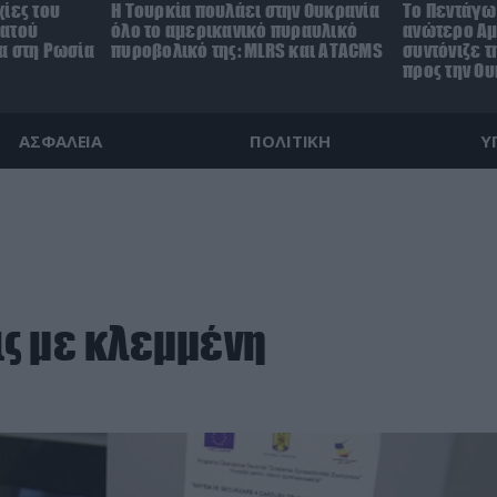
ίες του
Η Τουρκία πουλάει στην Ουκρανία
Το Πεντάγω
ρατού
όλο το αμερικανικό πυραυλικό
ανώτερο Αμ
α στη Ρωσία
πυροβολικό της: MLRS και ΑΤΑCMS
συντόνιζε τ
προς την Ο
ΑΣΦΑΛΕΙΑ
ΠΟΛΙΤΙΚΗ
Υ
ς με κλεμμένη