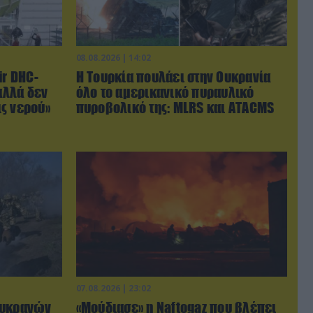
08.08.2026 | 14:02
ir DHC-
Η Τουρκία πουλάει στην Ουκρανία
αλλά δεν
όλο το αμερικανικό πυραυλικό
ς νερού»
πυροβολικό της: MLRS και ΑΤΑCMS
07.08.2026 | 23:02
Ουκρανών
«Μούδιασε» η Naftogaz που βλέπει