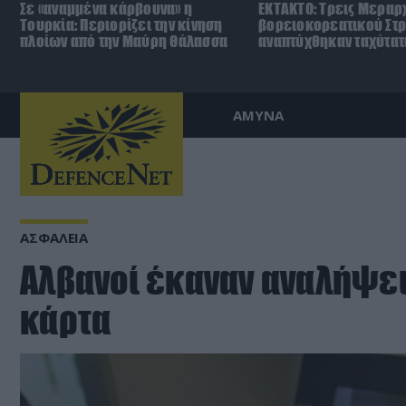
Σε «αναμμένα κάρβουνα» η
ΕΚΤΑΚΤΟ: Τρεις Μεραρχ
Τουρκία: Περιορίζει την κίνηση
βορειοκορεατικού Στ
πλοίων από την Μαύρη Θάλασσα
αναπτύχθηκαν ταχύτατ
ΑΜΥΝΑ
ΑΣΦΑΛΕΙΑ
Αλβανοί έκαναν αναλήψει
κάρτα