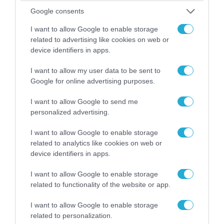
Αθήνα: Απομακρύνθηκαν παράνομα
αντικείμενα από κοινόχρηστους χώρους
Google consents
I want to allow Google to enable storage
related to advertising like cookies on web or
device identifiers in apps.
I want to allow my user data to be sent to
Google for online advertising purposes.
I want to allow Google to send me
personalized advertising.
I want to allow Google to enable storage
related to analytics like cookies on web or
device identifiers in apps.
06.08.2026 | 09:03
«Οι εντελώς αθώοι»: Η ανάρτηση του Αρκά για
I want to allow Google to enable storage
τα ζώα που χάθηκαν στις πυρκαγιές της
related to functionality of the website or app.
Αττικής (φωτο)
I want to allow Google to enable storage
related to personalization.