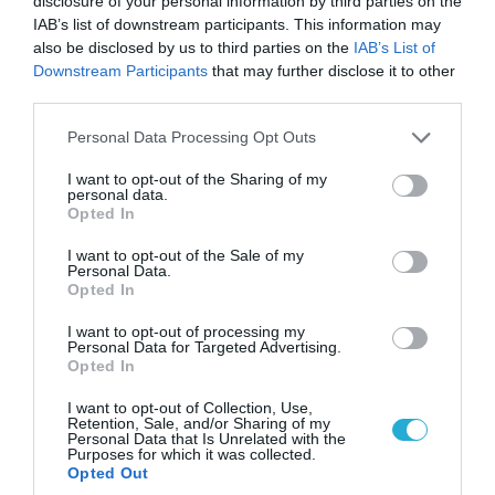
Ανησυχία στην Δύση: H Ρωσία εξοπλίζει τα Su-
disclosure of your personal information by third parties on the
IAB’s list of downstream participants. This information may
57 με νέους πυραύλους που «κυνηγούν» τον
also be disclosed by us to third parties on the
IAB’s List of
στόχο μέσα από παρεμβολές!
Downstream Participants
that may further disclose it to other
third parties.
Please note that this website/app uses one or more Google
Personal Data Processing Opt Outs
ΠΟΛΙΤΙΚΗ
services and may gather and store information including but
not limited to your visit or usage behaviour. You may click to
I want to opt-out of the Sharing of my
personal data.
grant or deny consent to Google and its third-party tags to
Opted In
use your data for below specified purposes in below Google
consent section.
I want to opt-out of the Sale of my
Personal Data.
Opted In
I want to opt-out of processing my
Personal Data for Targeted Advertising.
Opted In
I want to opt-out of Collection, Use,
Retention, Sale, and/or Sharing of my
Personal Data that Is Unrelated with the
06.08.2026 | 14:02
Purposes for which it was collected.
«Επιχείρηση ελεύθερα πεζοδρόμια» στην
Opted Out