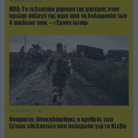
06.08.2026 | 09:02
ΗΠΑ: Το τελευταίο μήνυμα της μητέρας στον
πρώην σύζυγό της πριν από τη δολοφονία των
4 παιδιών τους – «Έχουν ίωση»
06.08.2026 | 17:02
Ουκρανία: Αποκαλύφθηκε ο αριθμός των
ξένων εθελοντών που πολεμούν για το Κίεβο