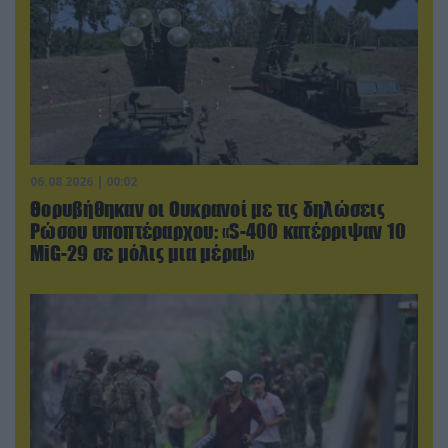
06.08.2026 | 00:02
Θορυβήθηκαν οι Ουκρανοί με τις δηλώσεις
Ρώσου υποπτέραρχου: «S-400 κατέρριψαν 10
MiG-29 σε μόλις μια μέρα!»