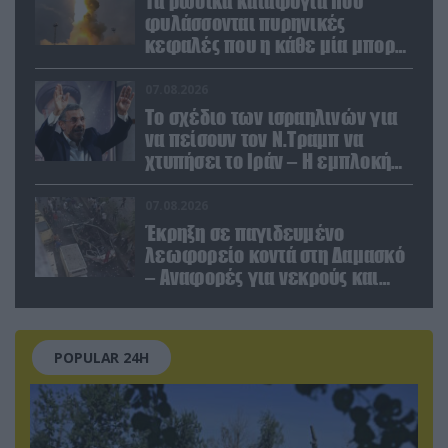
Τα ρωσικά καταφύγια που
φυλάσσονται πυρηνικές
κεφαλές που η κάθε μία μπορεί
να καταστρέψει «μία
Θεσσαλονίκη»
07.08.2026
Το σχέδιο των ισραηλινών για
να πείσουν τον Ν.Τραμπ να
χτυπήσει το Ιράν – Η εμπλοκή
του Μ.Αχμαντινετζάντ
07.08.2026
Έκρηξη σε παγιδευμένο
λεωφορείο κοντά στη Δαμασκό
– Αναφορές για νεκρούς και
τραυματίες (βίντεο)
POPULAR 24H