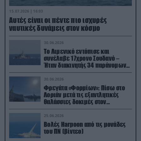
15.07.2026 | 16:03
Aυτές είναι οι πέντε πιο ισχυρές
ναυτικές δυνάμεις στον κόσμο
30.06.2026
Το Λιμενικό εντόπισε και
συνέλαβε 17χρονο Σουδανό –
Ήταν διακινητής 34 παράνομων
μεταναστών
30.06.2026
Φρεγάτα «Φορμίων»: Πίσω στο
Λοριάν μετά τις εξαντλητικές
θαλάσσιες δοκιμές στον
απαιτητικό Βισκαϊκό
25.06.2026
Βολές Harpoon από τις μονάδες
του ΠΝ (βίντεο)