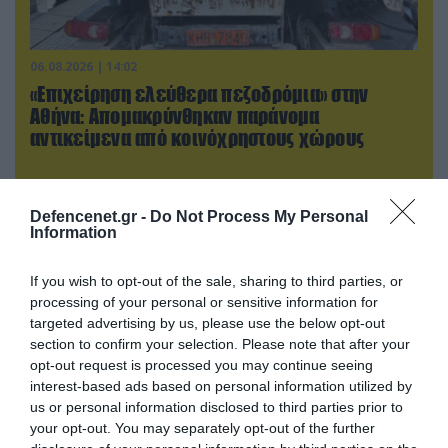
06.08.2026 | 14:02
«Επιχείρηση ελεύθερα πεζοδρόμια» στην
Αθήνα: Απομακρύνθηκαν παράνομα
αντικείμενα από κοινόχρηστους χώρους
Defencenet.gr -
Do Not Process My Personal
Information
If you wish to opt-out of the sale, sharing to third parties, or
processing of your personal or sensitive information for
targeted advertising by us, please use the below opt-out
section to confirm your selection. Please note that after your
opt-out request is processed you may continue seeing
interest-based ads based on personal information utilized by
us or personal information disclosed to third parties prior to
06.08.2026 | 10:02
your opt-out. You may separately opt-out of the further