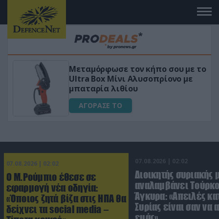
Μεταμόρφωσε τον κήπο σου με το
ικό
Ultra Box Μίνι Αλυσοπρίονο με
μπαταρία λιθίου
ΑΓΟΡΑΣΕ ΤΟ
07.08.2026 | 02:02
07.08.2026 | 02:02
Διοικητής συριακής 
Ο Μ.Ρούμπιο έθεσε σε
αναλαμβάνει Τούρκο
εφαρμογή νέα οδηγία:
Άγκυρα: «Απειλές κα
«Όποιος ζητά βίζα στις ΗΠΑ θα
Συρίας είναι σαν να 
δείχνει τα social media –
εμάς»