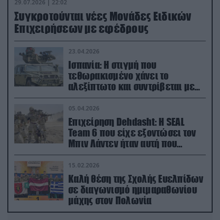
29.07.2026 | 22:02
Συγκροτούνται νέες Μονάδες Ειδικών
Επιχειρήσεων με εφέδρους
23.04.2026
Ισπανία: Η στιγμή που
τεθωρακισμένο χάνει το
αλεξίπτωτο και συντρίβεται με
ορμή στο έδαφος (βίντεο)
05.04.2026
Επιχείρηση Dehdasht: Η SEAL
Team 6 που είχε εξοντώσει τον
Μπιν Λάντεν ήταν αυτή που
διέσωσε τον πιλότο του F-15
15.02.2026
Καλή θέση της Σχολής Ευελπίδων
σε διαγωνισμό ημιμαραθωνίου
μάχης στον Πολωνία