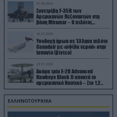
01.08.2026
Συνετρίβη F-35B των
Αμερικανών Πεζοναυτών στη
βάση Miramar – Ο πιλότος
εκτινάχθηκε εγκαίρως
30.07.2026
Υποδοχή ήρωα σε Έλληνα πιλότο
Canadair με «αψίδα νερού» στην
Ισπανία (βίντεο)
29.07.2026
Ακόμα τρία E-2D Advanced
Hawkeye Block II αποκτά το
αμερικανικό Ναυτικό – Στο 1,2
δισ.δολάρια το κόστος
ΕΛΛΗΝΟΤΟΥΡΚΙΚΑ