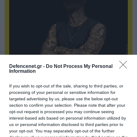
Defencenet.gr -
Do Not Process My Personal
08.08.2026 | 09:02
Information
«Η απόλυτη τραγωδία»: Η «αιχμηρή» ανάρτηση
του Αρκά για τα τατουάζ (φωτο)
If you wish to opt-out of the sale, sharing to third parties, or
processing of your personal or sensitive information for
targeted advertising by us, please use the below opt-out
section to confirm your selection. Please note that after your
opt-out request is processed you may continue seeing
interest-based ads based on personal information utilized by
us or personal information disclosed to third parties prior to
your opt-out. You may separately opt-out of the further