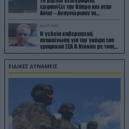
Το βιβλίο γεωγραφίας
εμφανίζει την Κύπρο και στην
Ασία! – Αναγνώρισαν τα
κατεχόμενα; (φωτο)
04.07.2026
Η γελοία κυβερνητική
ανακοίνωση για την γκάφα του
γραφικού ΣΕΑ Θ.Ντόκου με τους
Ρώσους φαρσέρ
ΕΙΔΙΚΕΣ ΔΥΝΑΜΕΙΣ