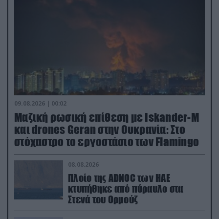
09.08.2026 | 00:02
Μαζική ρωσική επίθεση με Iskander-M
και drones Geran στην Ουκρανία: Στο
στόχαστρο το εργοστάσιο των Flamingo
08.08.2026
Πλοίο της ADNOC των ΗΑΕ
κτυπήθηκε από πύραυλο στα
Στενά του Ορμούζ