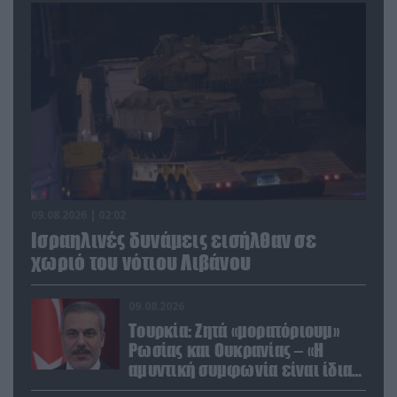
09.08.2026 | 02:02
Ισραηλινές δυνάμεις εισήλθαν σε
χωριό του νότιου Λιβάνου
09.08.2026
Τουρκία: Ζητά «μορατόριουμ»
Ρωσίας και Ουκρανίας – «Η
αμυντική συμφωνία είναι ίδια
με το άρθρο 5 του ΝΑΤΟ» (upd)