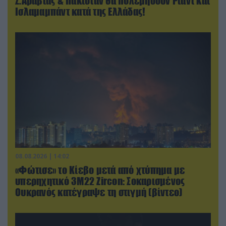
Σ.Αραβίας & Πακιστάν θα πολεμήσουν Ριάντ και
Ισλαμαμπάντ κατά της Ελλάδας!
08.08.2026 | 14:02
«Φώτισε» το Κίεβο μετά από χτύπημα με
υπερηχητικό 3M22 Zircon: Σοκαρισμένος
Ουκρανός κατέγραψε τη στιγμή (βίντεο)