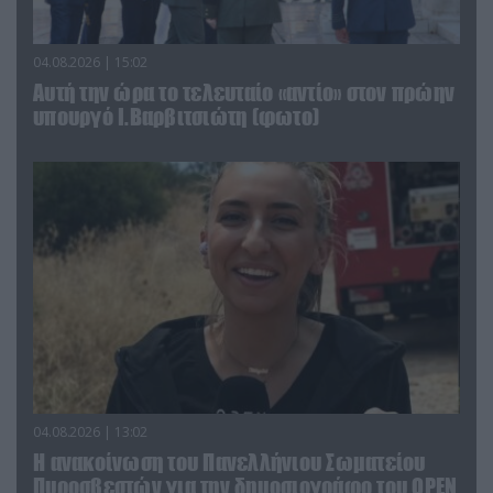
04.08.2026 | 15:02
Αυτή την ώρα το τελευταίο «αντίο» στον πρώην
υπουργό Ι.Βαρβιτσιώτη (φωτο)
04.08.2026 | 13:02
Η ανακοίνωση του Πανελλήνιου Σωματείου
Πυροσβεστών για την δημοσιογράφο του OPEN