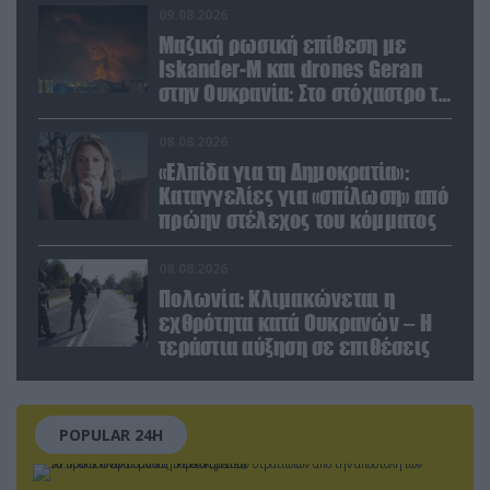
09.08.2026
Μαζική ρωσική επίθεση με
Iskander-M και drones Geran
στην Ουκρανία: Στο στόχαστρο το
εργοστάσιο των Flamingo
08.08.2026
«Ελπίδα για τη Δημοκρατία»:
Καταγγελίες για «σπίλωση» από
πρώην στέλεχος του κόμματος
08.08.2026
Πολωνία: Κλιμακώνεται η
εχθρότητα κατά Ουκρανών – Η
τεράστια αύξηση σε επιθέσεις
POPULAR 24H