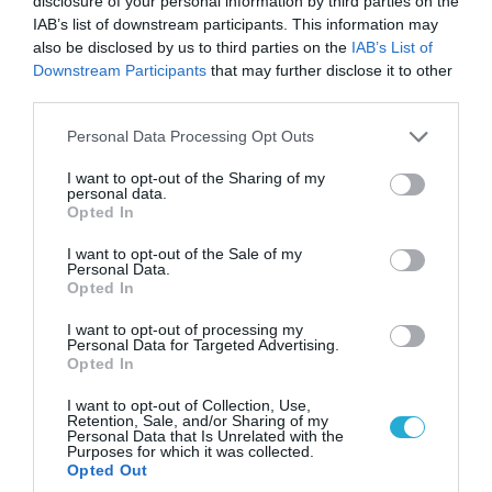
disclosure of your personal information by third parties on the
IAB’s list of downstream participants. This information may
also be disclosed by us to third parties on the
IAB’s List of
Downstream Participants
that may further disclose it to other
third parties.
08.08.2026 | 12:02
Please note that this website/app uses one or more Google
Personal Data Processing Opt Outs
Ιράν: Δημοσίευσε φωτογραφίες
services and may gather and store information including but
αμερικανικών και ισραηλινών αεροσκαφών &
not limited to your visit or usage behaviour. You may click to
I want to opt-out of the Sharing of my
drones που καταρρίφθηκαν
personal data.
grant or deny consent to Google and its third-party tags to
Opted In
use your data for below specified purposes in below Google
consent section.
I want to opt-out of the Sale of my
Personal Data.
Opted In
I want to opt-out of processing my
Personal Data for Targeted Advertising.
Opted In
I want to opt-out of Collection, Use,
Retention, Sale, and/or Sharing of my
Personal Data that Is Unrelated with the
Purposes for which it was collected.
Opted Out