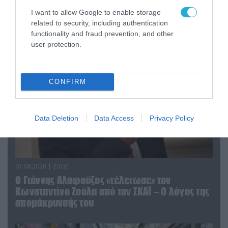
«Η απόλυτη τραγωδία»: Η «αιχμηρή» ανάρτηση
I want to allow Google to enable storage
του Αρκά για τα τατουάζ (φωτο)
related to security, including authentication
functionality and fraud prevention, and other
user protection.
CONFIRM
Data Deletion
Data Access
Privacy Policy
07.08.2026 | 20:02
Ο Γιάννης Αλαφούζος «τέλειωσε» τον
Κωνσταντίνο Ζούλα από τον ΣΚΑΪ – Ο λόγος της
απομάκρυνσής του