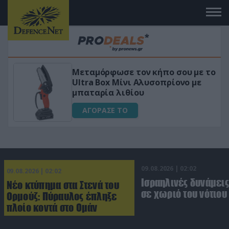
Μεταμόρφωσε τον κήπο σου με το
ικό
Ultra Box Μίνι Αλυσοπρίονο με
μπαταρία λιθίου
ΑΓΟΡΑΣΕ ΤΟ
09.08.2026 | 02:02
09.08.2026 | 02:02
Ισραηλινές δυνάμεις
Νέο κτύπημα στα Στενά του
σε χωριό του νότιου
Ορμούζ: Πύραυλος έπληξε
πλοίο κοντά στο Ομάν