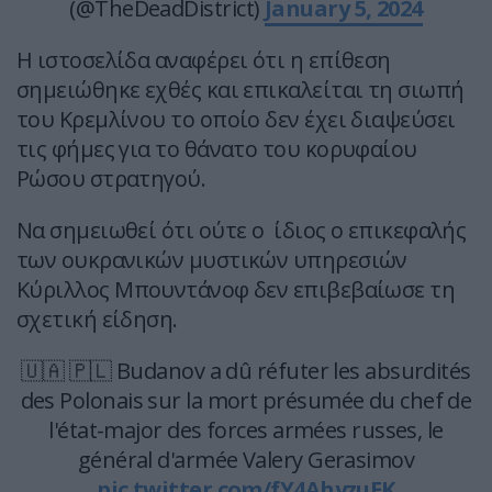
(@TheDeadDistrict)
January 5, 2024
Η ιστοσελίδα αναφέρει ότι η επίθεση
σημειώθηκε εχθές και επικαλείται τη σιωπή
του Κρεμλίνου το οποίο δεν έχει διαψεύσει
τις φήμες για το θάνατο του κορυφαίου
Ρώσου στρατηγού.
Να σημειωθεί ότι ούτε ο ίδιος ο επικεφαλής
των ουκρανικών μυστικών υπηρεσιών
Κύριλλος Μπουντάνοφ δεν επιβεβαίωσε τη
σχετική είδηση.
🇺🇦 🇵🇱 Budanov a dû réfuter les absurdités
des Polonais sur la mort présumée du chef de
l'état-major des forces armées russes, le
général d'armée Valery Gerasimov
pic.twitter.com/fY4AhyzuEK