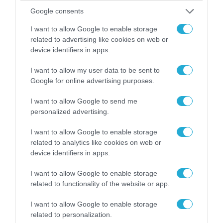
08.08.2026 | 13:02
Google consents
Βίντεο: Ρωσική βόμβα FAB-3000 «εξαφανίζει
I want to allow Google to enable storage
από τον χάρτη» σημείο διέλευσης των
related to advertising like cookies on web or
ουκρανικών δυνάμεων στην Ζαπορίζια
device identifiers in apps.
I want to allow my user data to be sent to
Google for online advertising purposes.
ΠΟΛΙΤΙΚΗ
I want to allow Google to send me
personalized advertising.
I want to allow Google to enable storage
related to analytics like cookies on web or
device identifiers in apps.
I want to allow Google to enable storage
related to functionality of the website or app.
I want to allow Google to enable storage
related to personalization.
08.08.2026 | 09:02