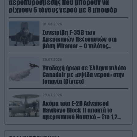
αεροπυρόσβεσης που μπορούν να
ρίχνουν 5 τόνους νερού με 8 μποφόρ
01.08.2026
Συνετρίβη F-35B των
Αμερικανών Πεζοναυτών στη
βάση Miramar – Ο πιλότος
εκτινάχθηκε εγκαίρως
30.07.2026
Υποδοχή ήρωα σε Έλληνα πιλότο
Canadair με «αψίδα νερού» στην
Ισπανία (βίντεο)
29.07.2026
Ακόμα τρία E-2D Advanced
Hawkeye Block II αποκτά το
αμερικανικό Ναυτικό – Στο 1,2
δισ.δολάρια το κόστος