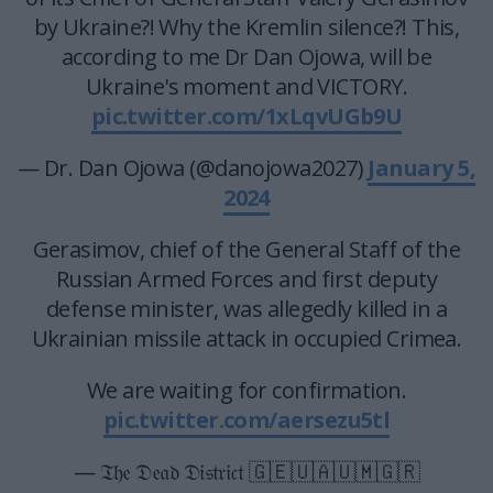
by Ukraine?! Why the Kremlin silence?! This,
according to me Dr Dan Ojowa, will be
Ukraine's moment and VICTORY.
pic.twitter.com/1xLqvUGb9U
— Dr. Dan Ojowa (@danojowa2027)
January 5,
2024
Gerasimov, chief of the General Staff of the
Russian Armed Forces and first deputy
defense minister, was allegedly killed in a
Ukrainian missile attack in occupied Crimea.
We are waiting for confirmation.
pic.twitter.com/aersezu5tl
— 𝔗𝔥𝔢 𝔇𝔢𝔞𝔡 𝔇𝔦𝔰𝔱𝔯𝔦𝔠𝔱 🇬🇪🇺🇦🇺🇲🇬🇷