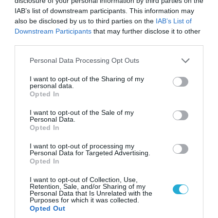
disclosure of your personal information by third parties on the
IAB’s list of downstream participants. This information may
also be disclosed by us to third parties on the
IAB’s List of
Downstream Participants
that may further disclose it to other
third parties.
Please note that this website/app uses one or more Google
Personal Data Processing Opt Outs
services and may gather and store information including but
not limited to your visit or usage behaviour. You may click to
I want to opt-out of the Sharing of my
09.08.2026 | 17:02
personal data.
grant or deny consent to Google and its third-party tags to
Η κυβέρνηση έτοιμη να στείλει AH-64D Apache
Opted In
use your data for below specified purposes in below Google
στα ΗΑΕ για να αντιμετωπίσουν ιρανικά drone
consent section.
I want to opt-out of the Sale of my
Personal Data.
Opted In
I want to opt-out of processing my
Personal Data for Targeted Advertising.
Opted In
I want to opt-out of Collection, Use,
Retention, Sale, and/or Sharing of my
Personal Data that Is Unrelated with the
Purposes for which it was collected.
Opted Out