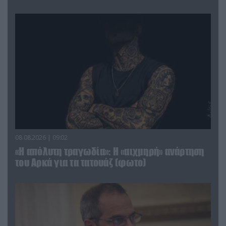
08.08.2026 | 09:02
«Η απόλυτη τραγωδία»: Η «αιχμηρή» ανάρτηση
του Αρκά για τα τατουάζ (φωτο)