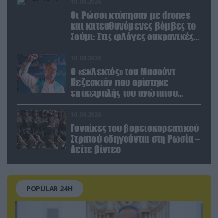
10.08.2026
Οι Ρώσοι κτύπησαν με drones
και κατευθυνόμενες βόμβες το
Σούμι: Στις φλόγες ουκρανικές
ενεργειακές εγκαταστάσεις
10.08.2026
Ο «εκλεκτός» του Μασούντ
Πεζεσκιάν που ορίστηκε
επικεφαλής του ανώτατου
οργάνου ασφαλείας του Ιράν
10.08.2026
Γυναίκες του βορειοκορεατικού
Στρατού οδηγούνται στη Ρωσία –
Δείτε βίντεο
POPULAR 24H