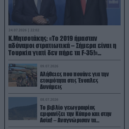
24.07.2026 | 22:02
Κ.Μητσοτάκης: «Το 2019 ήμασταν
αδύναμοι στρατιωτικά – Σήμερα είναι η
Τουρκία γιατί δεν πήρε τα F-35!»
(βίντεο)
09.07.2026
Αλήθειες που πονάνε για την
ετοιμότητα στις Ένοπλες
Δυνάμεις
08.07.2026
Το βιβλίο γεωγραφίας
εμφανίζει την Κύπρο και στην
Ασία! – Αναγνώρισαν τα
κατεχόμενα; (φωτο)