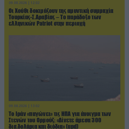
09.08.2026 | 12:02
Οι Χούθι δοκιμάζουν της αμυντική συμμαχία
Τουρκίας-Σ.Αραβίας – Το παράδοξο των
ελληνικών Patriot στην περιοχή
09.08.2026 | 13:02
Το Ιράν «παγώνει» τις ΗΠΑ για άνοιγμα των
Στενών του Ορμούζ: «Δίνετε άμεσα 300
δισ.δολάρια και διόδια» (upd)