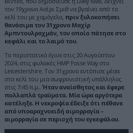
Βίντεο, που δημοσίευσε η Daily Mail, δείχνει
τον 19χρονο Ασίρι Σμιθ να βγαίνει από το
κελί του με χαμόγελο,
πριν ξυλοκοπήσει
θανάσιμα τον 31χρονο Μαχίρ
Αμπντουλραχμάν, τον οποίο πάτησε στο
κεφάλι και το λαιμό του.
Το περιστατικό έγινε στις 20 Αυγούστου
2024, στις φυλακές HMP Fosse Way στο
Leicestershire. Τον 31χρονο εντόπισε μέσα
στο κελί του μια σωφρονιστική υπάλληλος
στις 7:45 π.μ..
Ήταν αναίσθητος και έφερε
πολλαπλά τραύματα. Μία ώρα αργότερα
κατέληξε. Η νεκροψία έδειξε ότι πέθανε
από υποαραχνοειδή αιμορραγία –
αιμορραγία σε περιοχή του εγκεφάλου.