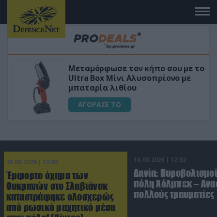
 το
«Μαγική» φόρμουλα τριβόλι + VIP
για αύξηση της λίμπιντο
ΑΓΟΡΑΣΕ ΤΟ
10.08.2026 | 12:02
10.08.2026 | 12:02
Δανία: Πυροβολισμοί
Έμφορτο όχημα των
πόλη Χόλμπεκ – Ανα
Ουκρανών στο Σλαβιάνσκ
πολλούς τραυματίες
καταστράφηκε ολοσχερώς
από ρωσικό μαχητικό μέσα