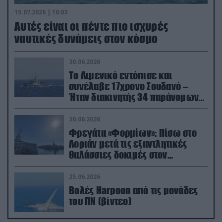
15.07.2026 | 16:03
Aυτές είναι οι πέντε πιο ισχυρές
ναυτικές δυνάμεις στον κόσμο
30.06.2026
Το Λιμενικό εντόπισε και
συνέλαβε 17χρονο Σουδανό –
Ήταν διακινητής 34 παράνομων
μεταναστών
30.06.2026
Φρεγάτα «Φορμίων»: Πίσω στο
Λοριάν μετά τις εξαντλητικές
θαλάσσιες δοκιμές στον
απαιτητικό Βισκαϊκό
25.06.2026
Βολές Harpoon από τις μονάδες
του ΠΝ (βίντεο)