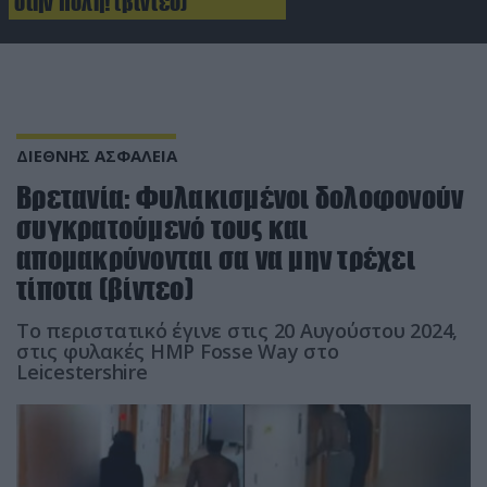
στην πόλη! (βίντεο)
ΔΙΕΘΝΗΣ ΑΣΦΑΛΕΙΑ
Βρετανία: Φυλακισμένοι δολοφονούν
συγκρατούμενό τους και
απομακρύνονται σα να μην τρέχει
τίποτα (βίντεο)
Το περιστατικό έγινε στις 20 Αυγούστου 2024,
στις φυλακές HMP Fosse Way στο
Leicestershire