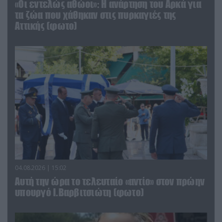
«Οι εντελώς αθώοι»: Η ανάρτηση του Αρκά για
τα ζώα που χάθηκαν στις πυρκαγιές της
Αττικής (φωτο)
04.08.2026 | 15:02
Αυτή την ώρα το τελευταίο «αντίο» στον πρώην
υπουργό Ι.Βαρβιτσιώτη (φωτο)