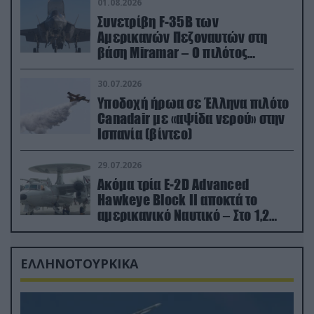
01.08.2026
Συνετρίβη F-35B των
Αμερικανών Πεζοναυτών στη
βάση Miramar – Ο πιλότος
εκτινάχθηκε εγκαίρως
30.07.2026
Υποδοχή ήρωα σε Έλληνα πιλότο
Canadair με «αψίδα νερού» στην
Ισπανία (βίντεο)
29.07.2026
Ακόμα τρία E-2D Advanced
Hawkeye Block II αποκτά το
αμερικανικό Ναυτικό – Στο 1,2
δισ.δολάρια το κόστος
ΕΛΛΗΝΟΤΟΥΡΚΙΚΑ