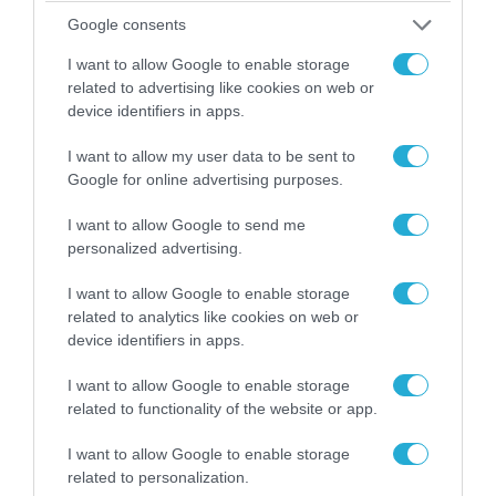
Google consents
09.08.2026 | 23:02
I want to allow Google to enable storage
Νεοσύλλεκτοι Ουκρανοί στρατιώτες και
related to advertising like cookies on web or
υπάλληλοι της TCC έτρεχαν πανικόβλητοι
device identifiers in apps.
αλλά… εξοντώθηκαν – Δείτε βίντεο
I want to allow my user data to be sent to
Google for online advertising purposes.
I want to allow Google to send me
personalized advertising.
I want to allow Google to enable storage
related to analytics like cookies on web or
device identifiers in apps.
I want to allow Google to enable storage
related to functionality of the website or app.
I want to allow Google to enable storage
09.08.2026 | 19:02
related to personalization.
Ρωσικό Su-34 προκάλεσε τον όλεθρο σε