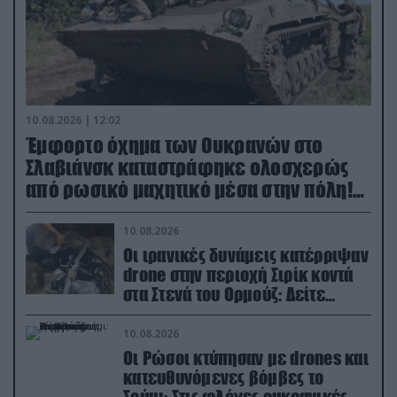
10.08.2026 | 12:02
Έμφορτο όχημα των Ουκρανών στο
Σλαβιάνσκ καταστράφηκε ολοσχερώς
από ρωσικό μαχητικό μέσα στην πόλη!
(βίντεο)
10.08.2026
Οι ιρανικές δυνάμεις κατέρριψαν
drone στην περιοχή Σιρίκ κοντά
στα Στενά του Ορμούζ: Δείτε
βίντεο
10.08.2026
Οι Ρώσοι κτύπησαν με drones και
κατευθυνόμενες βόμβες το