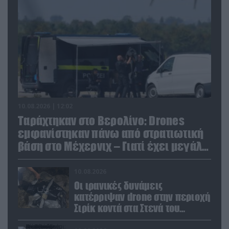
10.08.2026 | 12:02
Ταράχτηκαν στο Βερολίνο: Drones
εμφανίστηκαν πάνω από στρατιωτική
βάση στο Μέχερνιχ – Γιατί έχει μεγάλη
σημασία
10.08.2026
Οι ιρανικές δυνάμεις
κατέρριψαν drone στην περιοχή
Σιρίκ κοντά στα Στενά του
Ορμούζ: Δείτε βίντεο