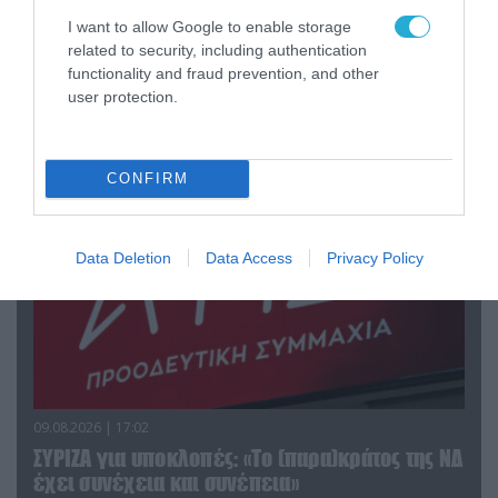
κτίριο με Ουκρανούς στη Ζαπορίζια – Δείτε
I want to allow Google to enable storage
βίντεο
related to security, including authentication
functionality and fraud prevention, and other
user protection.
ΠΟΛΙΤΙΚΗ
CONFIRM
Data Deletion
Data Access
Privacy Policy
09.08.2026 | 17:02
ΣΥΡΙΖΑ για υποκλοπές: «Το (παρα)κράτος της ΝΔ
έχει συνέχεια και συνέπεια»