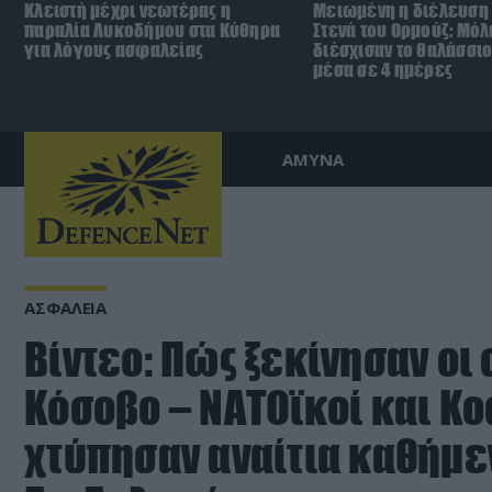
Κλειστή μέχρι νεωτέρας η
Μειωμένη η διέλευση 
παραλία Λυκοδήμου στα Κύθηρα
Στενά του Ορμούζ: Μόλ
για λόγους ασφαλείας
διέσχισαν το θαλάσσι
μέσα σε 4 ημέρες
ΑΜΥΝΑ
ΑΣΦΑΛΕΙΑ
Βίντεο: Πώς ξεκίνησαν οι
Κόσοβο – ΝΑΤΟϊκοί και Κ
χτύπησαν αναίτια καθήμε