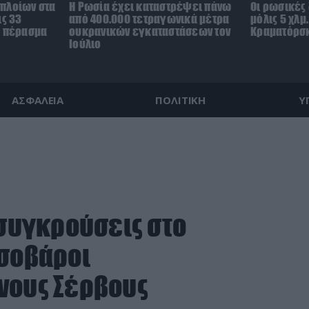
πλοίων στα
Η Ρωσία έχει καταστρέψει πάνω
Οι ρωσικές
ις 33
από 400.000 τετραγωνικά μέτρα
μόλις 5 χλμ
ο πέρασμα
ουκρανικών εγκαταστάσεων τον
Κραματόρσκ
Ιούλιο
ΑΣΦΑΛΕΙΑ
ΠΟΛΙΤΙΚΗ
Υ
 συγκρούσεις στο
οσοβάροι
νους Σέρβους