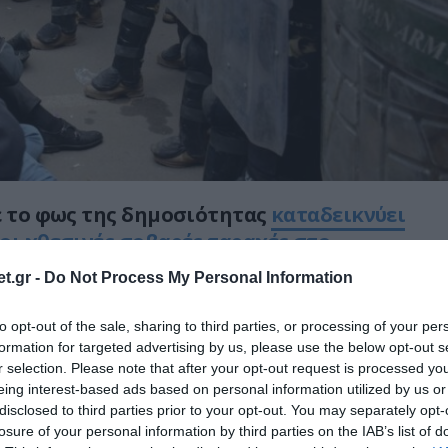
ε το φως της δημοσιότητας
καταδεικνύει
οι χθεσινές σοβαρές ταραχές στο
απεικονίζονται ΝΑΤΟϊκά στρατεύματα και
t.gr -
Do Not Process My Personal Information
νομικοί να επιτίθενται με κλωτσιές και
καθήμενων Σέρβων διαδηλωτών.
to opt-out of the sale, sharing to third parties, or processing of your per
formation for targeted advertising by us, please use the below opt-out s
βοι διαδηλωτές είχαν υψώσει τα χέρια
r selection. Please note that after your opt-out request is processed y
eing interest-based ads based on personal information utilized by us or
υνούσαν χαρακτηριστικά για να δείξουν
disclosed to third parties prior to your opt-out. You may separately opt-
ασφαλείας πως ήταν άοπλοι και
losure of your personal information by third parties on the IAB’s list of