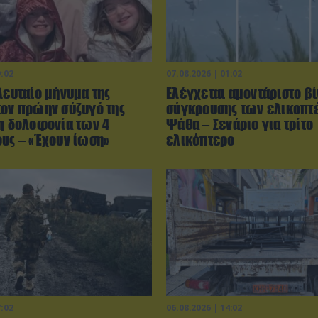
9:02
07.08.2026 | 01:02
λευταίο μήνυμα της
Ελέγχεται αμοντάριστο βί
τον πρώην σύζυγό της
σύγκρουσης των ελικοπτ
τη δολοφονία των 4
Ψάθα – Σενάριο για τρίτο
ους – «Έχουν ίωση»
ελικόπτερο
7:02
06.08.2026 | 14:02