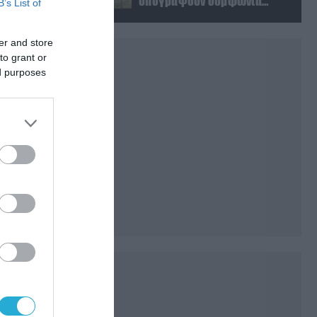
υπογράψουν συμφωνία
B’s List of
αμοιβαίας άμυνας
er and store
to grant or
ed purposes