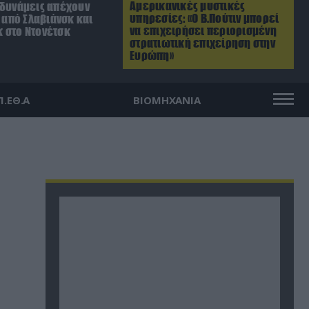
Αμερικανικές μυστικές
 δυνάμεις απέχουν
υπηρεσίες: «Ο Β.Πούτιν μπορεί
. από Σλαβιάνσκ και
να επιχειρήσει περιορισμένη
 στο Ντονέτσκ
στρατιωτική επιχείρηση στην
Ευρώπη»
Π.ΕΘ.Α
ΒΙΟΜΗΧΑΝΙΑ