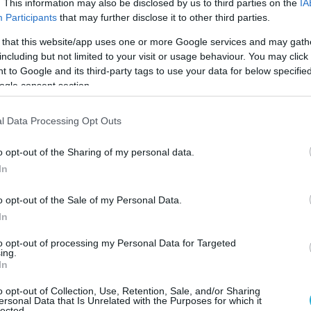
 ειρηνικά.
. This information may also be disclosed by us to third parties on the
IA
Participants
that may further disclose it to other third parties.
 that this website/app uses one or more Google services and may gath
including but not limited to your visit or usage behaviour. You may click 
 to Google and its third-party tags to use your data for below specifi
ogle consent section.
l Data Processing Opt Outs
o opt-out of the Sharing of my personal data.
συγκρούσεις τραυματίστηκαν πάνω από 90
In
τες και 40 άνδρες των δυνάμεων ασφαλείας.
o opt-out of the Sale of my Personal Data.
In
to opt-out of processing my Personal Data for Targeted
ing.
In
o opt-out of Collection, Use, Retention, Sale, and/or Sharing
ersonal Data that Is Unrelated with the Purposes for which it
lected.