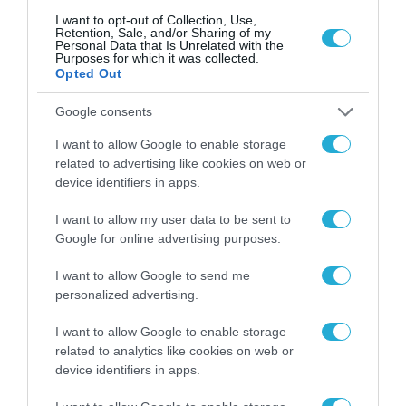
I want to opt-out of Collection, Use,
Η πρώτη ευθεία παρέμβαση του Πεκίνου στην κρίση
Retention, Sale, and/or Sharing of my
των δυτικών Βαλκανίων
Personal Data that Is Unrelated with the
Purposes for which it was collected.
Opted Out
Google consents
I want to allow Google to enable storage
related to advertising like cookies on web or
device identifiers in apps.
I want to allow my user data to be sent to
Google for online advertising purposes.
I want to allow Google to send me
personalized advertising.
I want to allow Google to enable storage
related to analytics like cookies on web or
30.05.2023 | 09:21
device identifiers in apps.
Βίντεο: Πώς ξεκίνησαν οι συγκρούσεις στο
Κόσοβο – ΝΑΤΟϊκοί και Κοσοβάροι