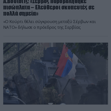
Α.Βούτσιτς: «Σέρβος πυροβολήθηκε
πισώπλατα – Ελεύθεροι σκοπευτές σε
πολλά σημεία»
«Ο Κούρτι θέλει σύγκρουση μεταξύ Σέρβων και
ΝΑΤΟ» δήλωσε ο πρόεδρος της Σερβίας