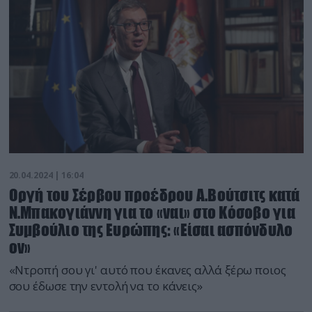
20.04.2024 | 16:04
Οργή του Σέρβου προέδρου Α.Βούτσιτς κατά
Ν.Μπακογιάννη για το «ναι» στο Κόσοβο για
Συμβούλιο της Ευρώπης: «Είσαι ασπόνδυλο
ον»
«Ντροπή σου γι' αυτό που έκανες αλλά ξέρω ποιος
σου έδωσε την εντολή να το κάνεις»