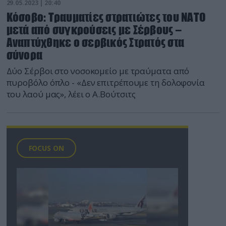
29.05.2023 | 20:40
Κόσοβο: Τραυματίες στρατιώτες του ΝΑΤΟ
μετά από συγκρούσεις με Σέρβους –
Αναπτύχθηκε ο σερβικός Στρατός στα
σύνορα
Δύο Σέρβοι στο νοσοκομείο με τραύματα από
πυροβόλο όπλο - «Δεν επιτρέπουμε τη δολοφονία
του λαού μας», λέει ο Α.Βούτσιτς
FOCUS ON