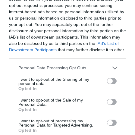
opt-out request is processed you may continue seeing
Για πρώτη φορά μετά τη διάλυση της Οθωμανικής
interest-based ads based on personal information utilized by
Αυτοκρατορίας
us or personal information disclosed to third parties prior to
your opt-out. You may separately opt-out of the further
disclosure of your personal information by third parties on the
IAB’s list of downstream participants. This information may
also be disclosed by us to third parties on the
IAB’s List of
Downstream Participants
that may further disclose it to other
third parties.
Please note that this website/app uses one or more Google
Personal Data Processing Opt Outs
services and may gather and store information including but
not limited to your visit or usage behaviour. You may click to
I want to opt-out of the Sharing of my
personal data.
grant or deny consent to Google and its third-party tags to
Opted In
use your data for below specified purposes in below Google
consent section.
I want to opt-out of the Sale of my
Personal Data.
Opted In
30.05.2023 | 19:01
I want to opt-out of processing my
Κίνα: «Το Κοσσυφοπέδιο είναι σερβικό
Personal Data for Targeted Advertising.
Opted In
έδαφος υπό την κατοχή του ΝΑΤΟ»!