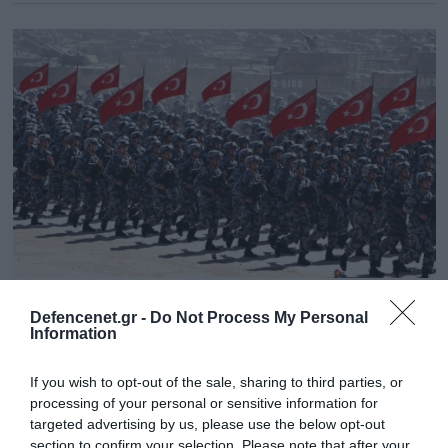
03.06.2023 | 14:07
Defencenet.gr -
Do Not Process My Personal
Οι Τούρκοι επιστρέφουν στο
Information
Κοσσυφοπέδιο για πρώτη φορά μετά τον
If you wish to opt-out of the sale, sharing to third parties, or
19ο αιώνα: Το ΝΑΤΟ ζήτησε αποστολή
processing of your personal or sensitive information for
τάγματος από την ανατ. Θράκη κατά των
targeted advertising by us, please use the below opt-out
Σέρβων
section to confirm your selection. Please note that after your