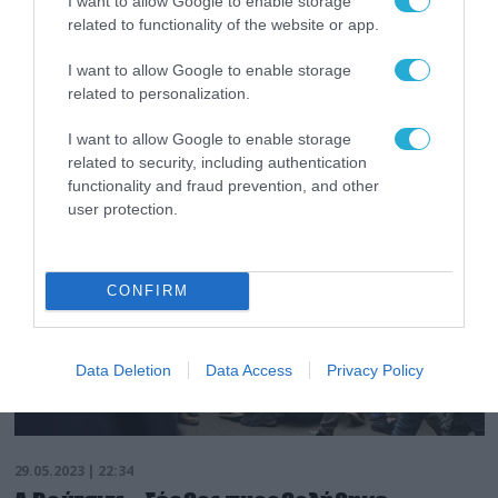
I want to allow Google to enable storage
χτύπησαν αναίτια καθήμενους Σέρβους
related to functionality of the website or app.
διαδηλωτές
I want to allow Google to enable storage
Oι Σέρβοι διαμαρτυρόντουσαν ειρηνικά
related to personalization.
I want to allow Google to enable storage
related to security, including authentication
functionality and fraud prevention, and other
user protection.
CONFIRM
Data Deletion
Data Access
Privacy Policy
29.05.2023 | 22:34