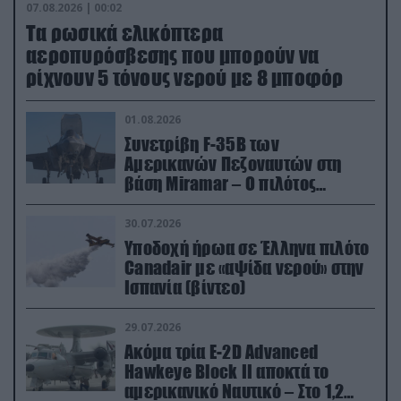
07.08.2026 | 00:02
Τα ρωσικά ελικόπτερα
αεροπυρόσβεσης που μπορούν να
ρίχνουν 5 τόνους νερού με 8 μποφόρ
01.08.2026
Συνετρίβη F-35B των
Αμερικανών Πεζοναυτών στη
βάση Miramar – Ο πιλότος
εκτινάχθηκε εγκαίρως
30.07.2026
Υποδοχή ήρωα σε Έλληνα πιλότο
Canadair με «αψίδα νερού» στην
Ισπανία (βίντεο)
29.07.2026
Ακόμα τρία E-2D Advanced
Hawkeye Block II αποκτά το
αμερικανικό Ναυτικό – Στο 1,2