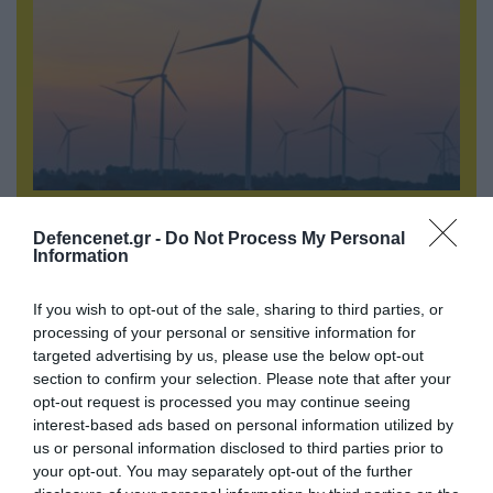
07.08.2026 | 16:02
Φορτηγό μεταφέρει πτερύγιο
Defencenet.gr -
Do Not Process My Personal
Information
ανεμογεννήτριας αλλά… το δυσκολεύουν τα
δένδρα! (βίντεο)
If you wish to opt-out of the sale, sharing to third parties, or
processing of your personal or sensitive information for
targeted advertising by us, please use the below opt-out
section to confirm your selection. Please note that after your
opt-out request is processed you may continue seeing
interest-based ads based on personal information utilized by
us or personal information disclosed to third parties prior to
your opt-out. You may separately opt-out of the further