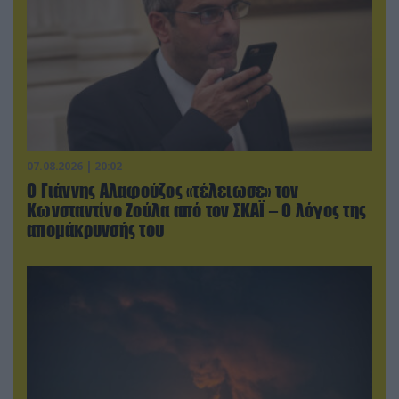
07.08.2026 | 20:02
Ο Γιάννης Αλαφούζος «τέλειωσε» τον
Κωνσταντίνο Ζούλα από τον ΣΚΑΪ – Ο λόγος της
απομάκρυνσής του