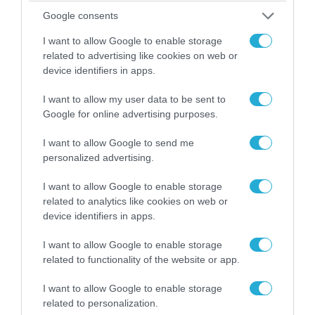
07.08.2026 | 16:02
Google consents
Κ.Τσίγκας για νέα Canadair DHC-515: «Θα
πετούν τη νύχτα αλλά δεν θα πραγματοποιούν
I want to allow Google to enable storage
ρίψεις νερού»
related to advertising like cookies on web or
device identifiers in apps.
I want to allow my user data to be sent to
Google for online advertising purposes.
I want to allow Google to send me
personalized advertising.
I want to allow Google to enable storage
related to analytics like cookies on web or
device identifiers in apps.
I want to allow Google to enable storage
07.08.2026 | 18:02
related to functionality of the website or app.
«Κεραυνοί» της ρωσικής Βοστόκ κατέκαψαν
I want to allow Google to enable storage
εξοπλισμό των ΗΠΑ με Ουκρανούς και
related to personalization.
Αμερικανούς μισθοφόρους – Δείτε βίντεο