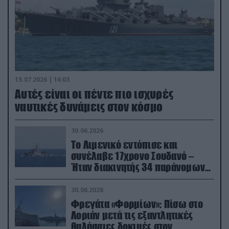
15.07.2026 | 16:03
Aυτές είναι οι πέντε πιο ισχυρές
ναυτικές δυνάμεις στον κόσμο
30.06.2026
Το Λιμενικό εντόπισε και
συνέλαβε 17χρονο Σουδανό –
Ήταν διακινητής 34 παράνομων
μεταναστών
30.06.2026
Φρεγάτα «Φορμίων»: Πίσω στο
Λοριάν μετά τις εξαντλητικές
θαλάσσιες δοκιμές στον