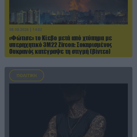
08.08.2026 | 14:02
«Φώτισε» το Κίεβο μετά από χτύπημα με
υπερηχητικό 3M22 Zircon: Σοκαρισμένος
Ουκρανός κατέγραψε τη στιγμή (βίντεο)
ΠΟΛΙΤΙΚΗ