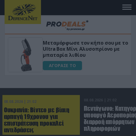
Μεταμόρφωσε τον κήπο σου με το
ικό
Ultra Box Μίνι Αλυσοπρίονο με
μπαταρία λιθίου
ΑΓΟΡΑΣΕ ΤΟ
08.08.2026 | 21:02
08.08.2026 | 21:02
Πεντάγωνο: Κατηγο
Ουκρανία: Βίντεο με βίαιη
υπουργό Αεροπορίας
αρπαγή 19χρονου για
διαρροή απόρρητων
επιστράτευση προκαλεί
πληροφοριών
αντιδράσεις