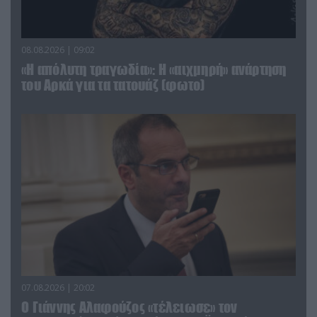
08.08.2026 | 09:02
«Η απόλυτη τραγωδία»: Η «αιχμηρή» ανάρτηση
του Αρκά για τα τατουάζ (φωτο)
07.08.2026 | 20:02
Ο Γιάννης Αλαφούζος «τέλειωσε» τον