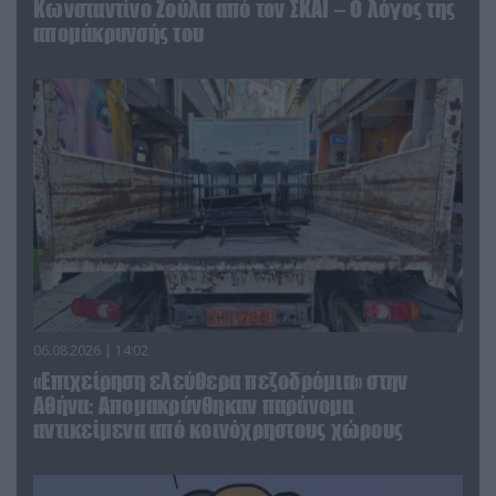
Κωνσταντίνο Ζούλα από τον ΣΚΑΪ – Ο λόγος της
απομάκρυνσής του
06.08.2026 | 14:02
«Επιχείρηση ελεύθερα πεζοδρόμια» στην
Αθήνα: Απομακρύνθηκαν παράνομα
αντικείμενα από κοινόχρηστους χώρους