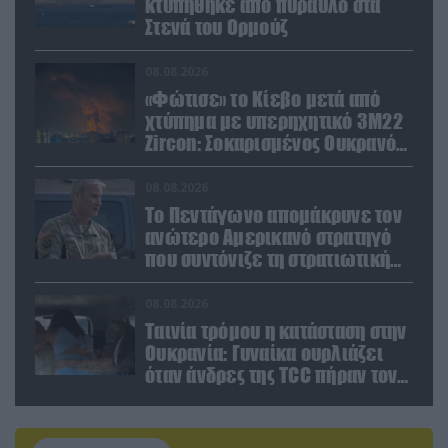
κτυπήθηκε από πύραυλο στα
Στενά του Ορμούζ
08.08.2026
«Φώτισε» το Κίεβο μετά από
χτύπημα με υπερηχητικό 3M22
Zircon: Σοκαρισμένος Ουκρανός
κατέγραψε τη στιγμή (βίντεο)
08.08.2026
Το Πεντάγωνο απομάκρυνε τον
ανώτερο Αμερικανό στρατηγό
που συντόνιζε τη στρατιωτική
βοήθεια προς την Ουκρανία
08.08.2026
Ταινία τρόμου η κατάσταση στην
Ουκρανία: Γυναίκα ουρλιάζει
όταν άνδρες της TCC πήραν τον
σύντροφό της (βίντεο)