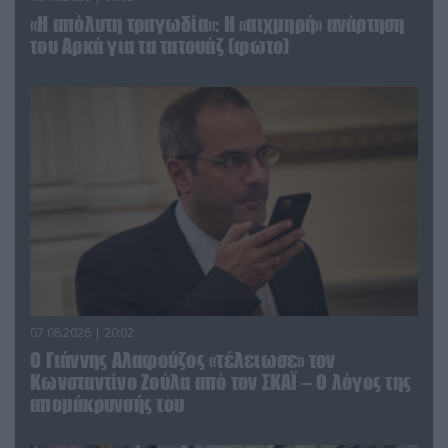
«Η απόλυτη τραγωδία»: Η «αιχμηρή» ανάρτηση
του Αρκά για τα τατουάζ (φωτο)
07.08.2026 | 20:02
Ο Γιάννης Αλαφούζος «τέλειωσε» τον
Κωνσταντίνο Ζούλα από τον ΣΚΑΪ – Ο λόγος της
απομάκρυνσής του