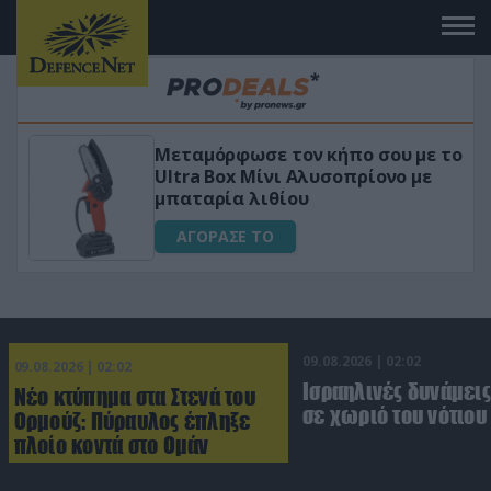
Μεταμόρφωσε τον κήπο σου με το
κό
Ultra Box Μίνι Αλυσοπρίονο με
μπαταρία λιθίου
ΑΓΟΡΑΣΕ ΤΟ
09.08.2026 | 02:02
09.08.2026 | 02:02
Ισραηλινές δυνάμεις
Νέο κτύπημα στα Στενά του
σε χωριό του νότιου
Ορμούζ: Πύραυλος έπληξε
πλοίο κοντά στο Ομάν