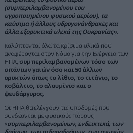
(συμπεριλαμβανομένου του
υγροποιημένου φυσικού αερίου), τα
καύσιμα ή άλλους υδρογονάνθρακες και
άλλα εξορυκτικά υλικά της Ουκρανίας».
Καλύπτονται όλα τα κρίσιμα υλικά που
αναφέρονται στον Νόμο για την Ενέργεια των
ΗΠΑ,
συμπεριλαμβανομένων τόσο των
σπάνιων γαιών όσο και 50 άλλων
ορυκτών όπως το λίθιο, το τιτάνιο, το
κοβάλτιο, το αλουμίνιο και ο
ψευδάργυρος.
Οι ΗΠΑ θα ελέγχουν τις υποδομές που
συνδέονται με φυσικούς πόρους
«
συμπεριλαμβανομένων, ενδεικτικά, των
δρόμων, των σιδηροδρόμων, των αγωγών