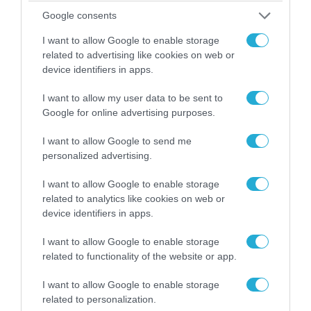
Google consents
I want to allow Google to enable storage
related to advertising like cookies on web or
device identifiers in apps.
I want to allow my user data to be sent to
Google for online advertising purposes.
I want to allow Google to send me
personalized advertising.
09.08.2026 | 02:02
I want to allow Google to enable storage
Ισραηλινές δυνάμεις εισήλθαν σε
related to analytics like cookies on web or
χωριό του νότιου Λιβάνου
device identifiers in apps.
I want to allow Google to enable storage
09.08.2026
related to functionality of the website or app.
Τουρκία: Ζητά «μορατόριουμ»
Ρωσίας και Ουκρανίας – «Η
I want to allow Google to enable storage
αμυντική συμφωνία είναι ίδια
related to personalization.
με το άρθρο 5 του ΝΑΤΟ» (upd)