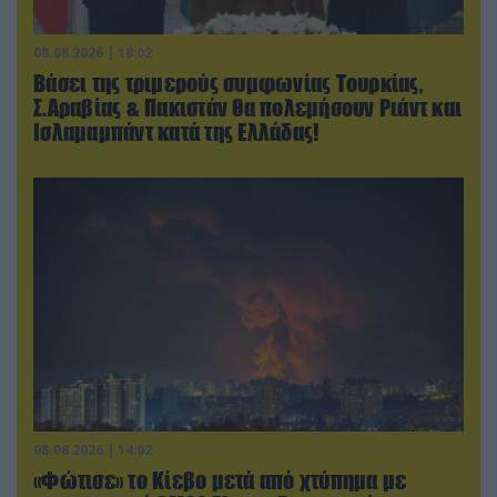
08.08.2026 | 18:02
Βάσει της τριμερούς συμφωνίας Τουρκίας,
Σ.Αραβίας & Πακιστάν θα πολεμήσουν Ριάντ και
Ισλαμαμπάντ κατά της Ελλάδας!
08.08.2026 | 14:02
«Φώτισε» το Κίεβο μετά από χτύπημα με