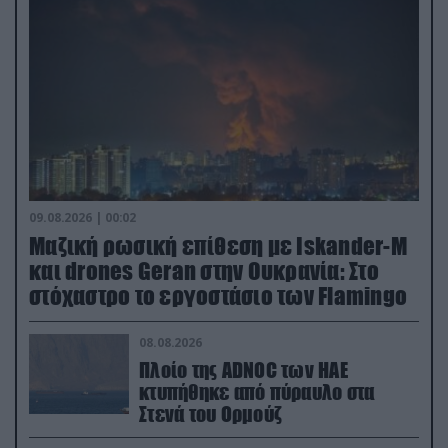
09.08.2026 | 00:02
Μαζική ρωσική επίθεση με Iskander-M
και drones Geran στην Ουκρανία: Στο
στόχαστρο το εργοστάσιο των Flamingo
08.08.2026
Πλοίο της ADNOC των ΗΑΕ
κτυπήθηκε από πύραυλο στα
Στενά του Ορμούζ