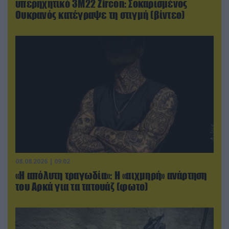
υπερηχητικό 3M22 Zircon: Σοκαρισμένος
Ουκρανός κατέγραψε τη στιγμή (βίντεο)
08.08.2026 | 09:02
«Η απόλυτη τραγωδία»: Η «αιχμηρή» ανάρτηση
του Αρκά για τα τατουάζ (φωτο)