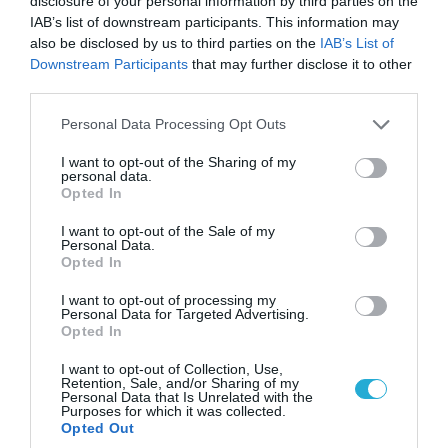
disclosure of your personal information by third parties on the
IAB’s list of downstream participants. This information may
also be disclosed by us to third parties on the
IAB’s List of
Downstream Participants
that may further disclose it to other
third parties.
Please note that this website/app uses one or more Google
Personal Data Processing Opt Outs
services and may gather and store information including but
not limited to your visit or usage behaviour. You may click to
I want to opt-out of the Sharing of my
personal data.
grant or deny consent to Google and its third-party tags to
Opted In
use your data for below specified purposes in below Google
consent section.
I want to opt-out of the Sale of my
Personal Data.
Opted In
I want to opt-out of processing my
Personal Data for Targeted Advertising.
Opted In
I want to opt-out of Collection, Use,
Retention, Sale, and/or Sharing of my
Personal Data that Is Unrelated with the
Purposes for which it was collected.
FOCUS ON
Opted Out