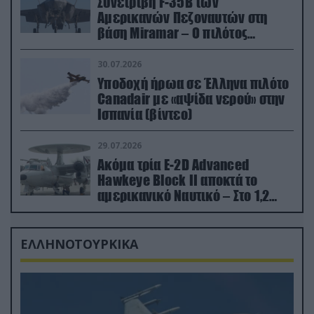
Συνετρίβη F-35B των
Αμερικανών Πεζοναυτών στη
βάση Miramar – Ο πιλότος
εκτινάχθηκε εγκαίρως
30.07.2026
Υποδοχή ήρωα σε Έλληνα πιλότο
Canadair με «αψίδα νερού» στην
Ισπανία (βίντεο)
29.07.2026
Ακόμα τρία E-2D Advanced
Hawkeye Block II αποκτά το
αμερικανικό Ναυτικό – Στο 1,2
δισ.δολάρια το κόστος
ΕΛΛΗΝΟΤΟΥΡΚΙΚΑ