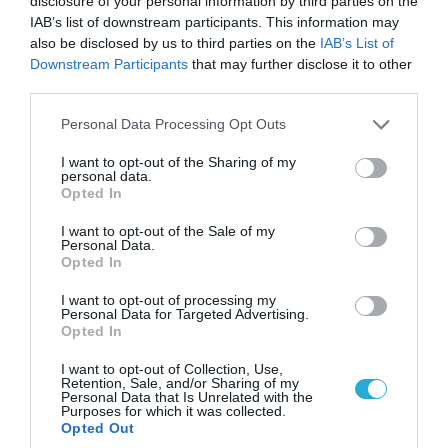
disclosure of your personal information by third parties on the
IAB’s list of downstream participants. This information may
also be disclosed by us to third parties on the
IAB’s List of
Downstream Participants
that may further disclose it to other
third parties.
08.08.2026 | 12:02
Ιράν: Δημοσίευσε φωτογραφίες
Please note that this website/app uses one or more Google
Personal Data Processing Opt Outs
αμερικανικών και ισραηλινών αεροσκαφών &
services and may gather and store information including but
not limited to your visit or usage behaviour. You may click to
I want to opt-out of the Sharing of my
drones που καταρρίφθηκαν
personal data.
grant or deny consent to Google and its third-party tags to
Opted In
use your data for below specified purposes in below Google
consent section.
I want to opt-out of the Sale of my
Personal Data.
Opted In
I want to opt-out of processing my
Personal Data for Targeted Advertising.
Opted In
I want to opt-out of Collection, Use,
Retention, Sale, and/or Sharing of my
Personal Data that Is Unrelated with the
Purposes for which it was collected.
Opted Out