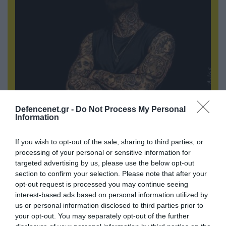
08.08.2026 | 09:02
Defencenet.gr -
Do Not Process My Personal
«Η απόλυτη τραγωδία»: Η «αιχμηρή» ανάρτηση
Information
του Αρκά για τα τατουάζ (φωτο)
If you wish to opt-out of the sale, sharing to third parties, or
processing of your personal or sensitive information for
targeted advertising by us, please use the below opt-out
section to confirm your selection. Please note that after your
opt-out request is processed you may continue seeing
interest-based ads based on personal information utilized by
us or personal information disclosed to third parties prior to
your opt-out. You may separately opt-out of the further