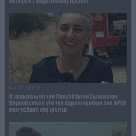
υπουργό Ι.Βαρβιτσιώτη (φωτο)
04.08.2026 | 13:02
Η ανακοίνωση του Πανελλήνιου Σωματείου
Πυροσβεστών για την δημοσιογράφο του OPEN
που γέλασε στη φωτιά