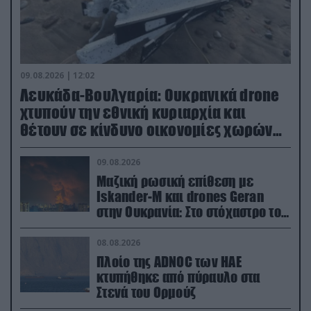
09.08.2026 | 12:02
Λευκάδα-Βουλγαρία: Ουκρανικά drone
χτυπούν την εθνική κυριαρχία και
θέτουν σε κίνδυνο οικονομίες χωρών
του ΝΑΤΟ
09.08.2026
Μαζική ρωσική επίθεση με
Iskander-M και drones Geran
στην Ουκρανία: Στο στόχαστρο το
εργοστάσιο των Flamingo
08.08.2026
Πλοίο της ADNOC των ΗΑΕ
κτυπήθηκε από πύραυλο στα
Στενά του Ορμούζ