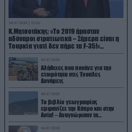
24.07.2026 | 22:02
Κ.Μητσοτάκης: «Το 2019 ήμασταν
αδύναμοι στρατιωτικά – Σήμερα είναι η
Τουρκία γιατί δεν πήρε τα F-35!»
(βίντεο)
09.07.2026
Αλήθειες που πονάνε για την
ετοιμότητα στις Ένοπλες
Δυνάμεις
08.07.2026
Το βιβλίο γεωγραφίας
εμφανίζει την Κύπρο και στην
Ασία! – Αναγνώρισαν τα
κατεχόμενα; (φωτο)
04.07.2026