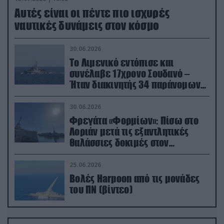
Aυτές είναι οι πέντε πιο ισχυρές
ναυτικές δυνάμεις στον κόσμο
30.06.2026
Το Λιμενικό εντόπισε και
συνέλαβε 17χρονο Σουδανό –
Ήταν διακινητής 34 παράνομων
μεταναστών
30.06.2026
Φρεγάτα «Φορμίων»: Πίσω στο
Λοριάν μετά τις εξαντλητικές
θαλάσσιες δοκιμές στον
απαιτητικό Βισκαϊκό
25.06.2026
Βολές Harpoon από τις μονάδες
του ΠΝ (βίντεο)