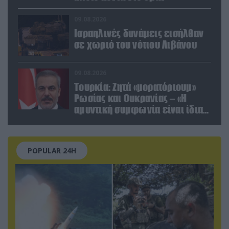
09.08.2026
Ισραηλινές δυνάμεις εισήλθαν
σε χωριό του νότιου Λιβάνου
09.08.2026
Τουρκία: Ζητά «μορατόριουμ»
Ρωσίας και Ουκρανίας – «Η
αμυντική συμφωνία είναι ίδια
με το άρθρο 5 του ΝΑΤΟ» (upd)
POPULAR 24H