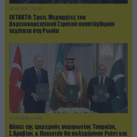
08.08.2026 | 17:02
ΕΚΤΑΚΤΟ: Τρεις Μεραρχίες του
βορειοκορεατικού Στρατού αναπτύχθηκαν
ταχύτατα στη Ρωσία
08.08.2026 | 18:02
Βάσει της τριμερούς συμφωνίας Τουρκίας,
Σ.Αραβίας & Πακιστάν θα πολεμήσουν Ριάντ και