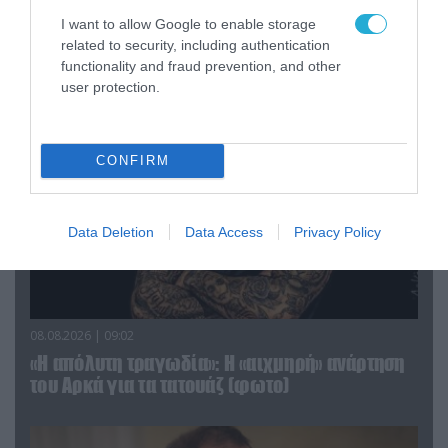
I want to allow Google to enable storage
related to security, including authentication
ΠΟΛΙΤΙΚΗ
functionality and fraud prevention, and other
user protection.
CONFIRM
Data Deletion
Data Access
Privacy Policy
08.08.2026 | 09:02
«Η απόλυτη τραγωδία»: Η «αιχμηρή» ανάρτηση
του Αρκά για τα τατουάζ (φωτο)