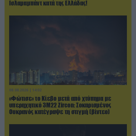
Ισλαμαμπάντ κατά της Ελλάδας!
08.08.2026 | 14:02
«Φώτισε» το Κίεβο μετά από χτύπημα με
υπερηχητικό 3M22 Zircon: Σοκαρισμένος
Ουκρανός κατέγραψε τη στιγμή (βίντεο)