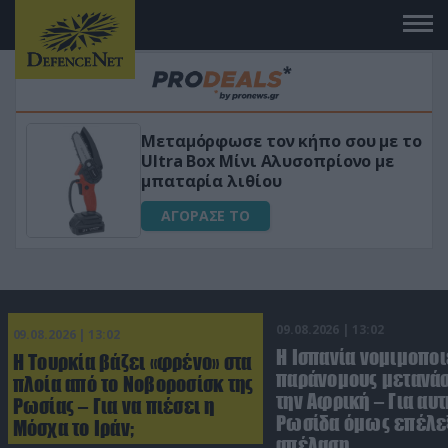
 το
«Μαγική» φόρμουλα τριβόλι + VIP
για αύξηση της λίμπιντο
ΑΓΟΡΑΣΕ ΤΟ
09.08.2026 | 13:02
09.08.2026 | 13:02
Η Ισπανία νομιμοποι
Η Τουρκία βάζει «φρένο» στα
παράνομους μετανάσ
πλοία από το Νοβοροσίσκ της
την Αφρική – Για αυτ
Ρωσίας – Για να πιέσει η
Ρωσίδα όμως επέλεξ
Μόσχα το Ιράν;
απέλαση