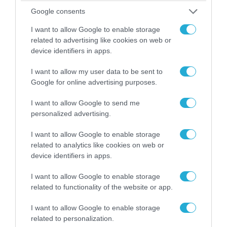
08.08.2026 | 13:02
Google consents
Βίντεο: Ρωσική βόμβα FAB-3000 «εξαφανίζει
από τον χάρτη» σημείο διέλευσης των
I want to allow Google to enable storage
ουκρανικών δυνάμεων στην Ζαπορίζια
related to advertising like cookies on web or
device identifiers in apps.
I want to allow my user data to be sent to
Google for online advertising purposes.
I want to allow Google to send me
personalized advertising.
I want to allow Google to enable storage
related to analytics like cookies on web or
device identifiers in apps.
I want to allow Google to enable storage
08.08.2026 | 17:02
related to functionality of the website or app.
Σε «αναμμένα κάρβουνα» η Τουρκία:
Περιορίζει την κίνηση πλοίων από την Μαύρη
I want to allow Google to enable storage
Θάλασσα
related to personalization.