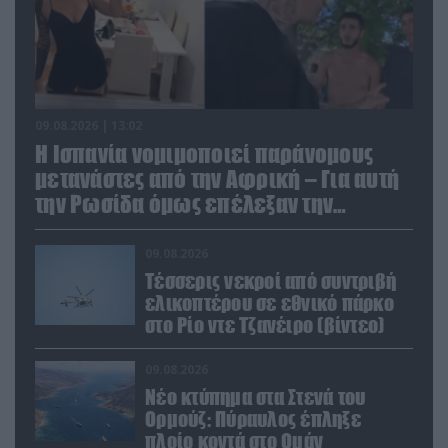
09.08.2026 | 13:02
Η Ισπανία νομιμοποιεί παράνομους
μετανάστες από την Αφρική – Για αυτή
την Ρωσίδα όμως επέλεξαν την
απέλαση
09.08.2026
Τέσσερις νεκροί από συντριβή
ελικοπτέρου σε εθνικό πάρκο
στο Ρίο ντε Τζανέιρο (βίντεο)
09.08.2026
Νέο κτύπημα στα Στενά του
Ορμούζ: Πύραυλος έπληξε
πλοίο κοντά στο Ομάν