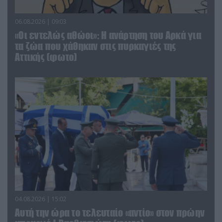
06.08.2026 | 09:03
«Οι εντελώς αθώοι»: Η ανάρτηση του Αρκά για
τα ζώα που χάθηκαν στις πυρκαγιές της
Αττικής (φωτο)
04.08.2026 | 15:02
Αυτή την ώρα το τελευταίο «αντίο» στον πρώην