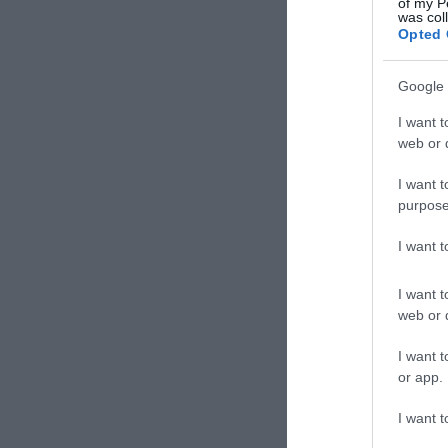
of my P
was col
Opted 
Google 
I want t
web or d
I want t
purpose
I want 
I want t
web or d
I want t
or app.
I want t