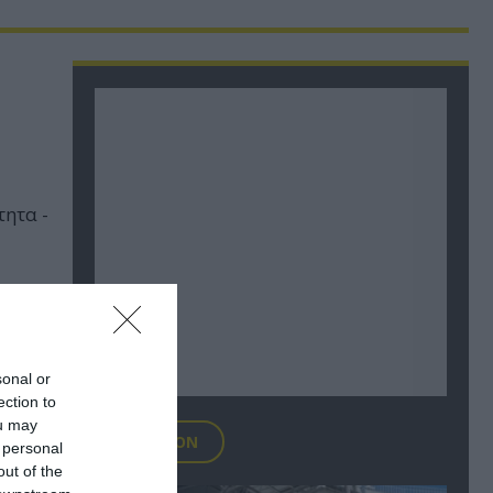
τητα -
sonal or
ection to
ou may
FOCUS ON
 personal
out of the