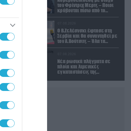
τον Φρίντριχ Μερτς – Ποιοι
κρύβονται πίσω από το
παραποιημένο βίντεο
07.08.2026
Ο Β.Ζελέσνσκι έφτασε στη
Σερβία και θα συναντηθεί με
τον Α.Βούτσιτς – Όλα τα
βλέμματα στις σχέσεις με τη
Ρωσία
07.08.2026
Νέα ρωσικά πλήγματα σε
πλοία και λιμενικές
εγκαταστάσεις της
Ουκρανίας – Δύο νεκροί στην
Κριμαία