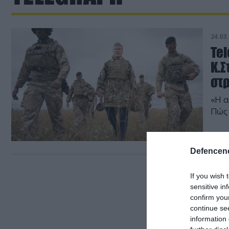
24.03.
Tel
Κ.
στ
«Η α
Πώς 
Defencene
If you wish 
sensitive in
confirm you
continue se
information 