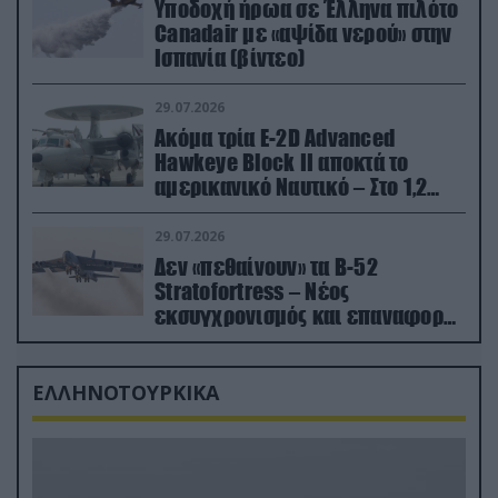
Υποδοχή ήρωα σε Έλληνα πιλότο
Canadair με «αψίδα νερού» στην
Ισπανία (βίντεο)
29.07.2026
Ακόμα τρία E-2D Advanced
Hawkeye Block II αποκτά το
αμερικανικό Ναυτικό – Στο 1,2
δισ.δολάρια το κόστος
29.07.2026
Δεν «πεθαίνουν» τα Β-52
Stratofortress – Νέος
εκσυγχρονισμός και επαναφορά
από τα «νεκροταφεία»
ΕΛΛΗΝΟΤΟΥΡΚΙΚΑ