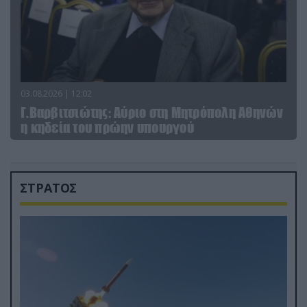
03.08.2026 | 12:02
Γ.Βαρβιτσιώτης: Aύριο στη Μητρόπολη Αθηνών
η κηδεία του πρώην υπουργού
ΣΤΡΑΤΟΣ