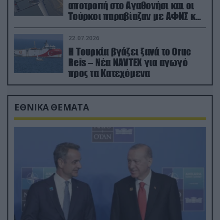
αποτροπή στο Αγαθονήσι και οι
Τούρκοι παραβίαζαν με ΑΦΝΣ και
drone
22.07.2026
Η Τουρκία βγάζει ξανά το Oruc
Reis – Νέα NAVTEX για αγωγό
προς τα Κατεχόμενα
ΕΘΝΙΚΑ ΘΕΜΑΤΑ