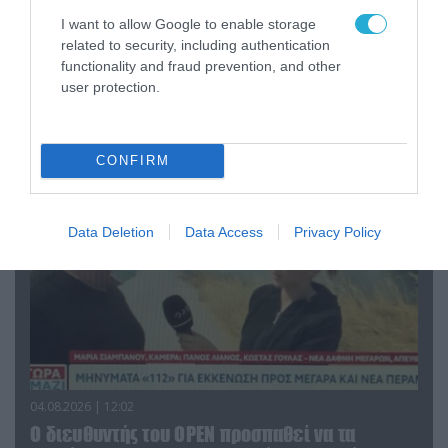
I want to allow Google to enable storage
related to security, including authentication
04.08.2026 | 13:02
functionality and fraud prevention, and other
Η ανακοίνωση του Πανελλήνιου Σωματείου
user protection.
Πυροσβεστών για την δημοσιογράφο του OPEN
που γέλασε στη φωτιά
CONFIRM
Data Deletion
Data Access
Privacy Policy
04.08.2026 | 12:02
O διευθυντής του OPEN προσπαθεί να τα