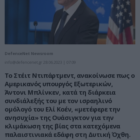
DefenceNet Newsroom
info@defencenet.gr
28.06.2023 | 07:09
Το Στέιτ Ντιπάρτμεντ, ανακοίνωσε πως ο
Αμερικανός υπουργός Εξωτερικών,
Άντονι Μπλίνκεν, κατά τη διάρκεια
συνδιάλεξής του με τον ισραηλινό
ομόλογό του Ελί Κοέν, «μετέφερε την
ανησυχία» της Ουάσιγκτον για την
κλιμάκωση της βίας στα κατεχόμενα
παλαιστινιακά εδάφη στη Δυτική Όχθη.