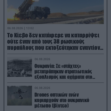
06.08.2026 | 13:02
Το Κίεβο δεν κατάφερε να καταρρίψει
ούτε έναν από τους 38 ρωσικούς
πυραύλους που εκτοξεύτηκαν εναντίον
του
06.08.2026
Ουκρανία: Σε «στάχτες»
μετατράπηκαν στρατιωτικός
εξοπλισμός και οχήματα στο
Κίεβο μετά από ρωσικά
πλήγματα (βίντεο)
06.08.2026
Drones οπτικών ινών
κυριαρχούν στο ουκρανικό
μέτωπο (βίντεο)