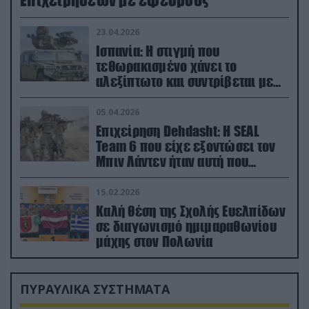
23.04.2026
Ισπανία: Η στιγμή που
τεθωρακισμένο χάνει το
αλεξίπτωτο και συντρίβεται με
ορμή στο έδαφος (βίντεο)
05.04.2026
Επιχείρηση Dehdasht: Η SEAL
Team 6 που είχε εξοντώσει τον
Μπιν Λάντεν ήταν αυτή που
διέσωσε τον πιλότο του F-15
15.02.2026
Καλή θέση της Σχολής Ευελπίδων
σε διαγωνισμό ημιμαραθωνίου
μάχης στον Πολωνία
ΠΥΡΑΥΛΙΚΑ ΣΥΣΤΗΜΑΤΑ