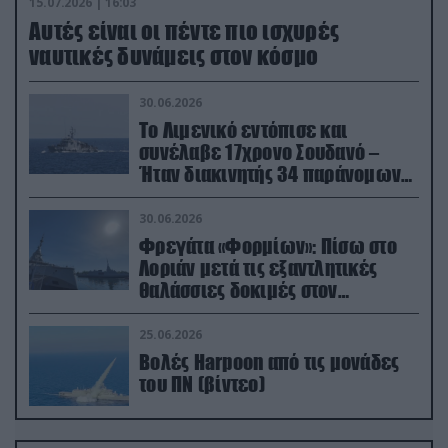
15.07.2026 | 16:03
Aυτές είναι οι πέντε πιο ισχυρές
ναυτικές δυνάμεις στον κόσμο
30.06.2026
Το Λιμενικό εντόπισε και
συνέλαβε 17χρονο Σουδανό –
Ήταν διακινητής 34 παράνομων
μεταναστών
30.06.2026
Φρεγάτα «Φορμίων»: Πίσω στο
Λοριάν μετά τις εξαντλητικές
θαλάσσιες δοκιμές στον
απαιτητικό Βισκαϊκό
25.06.2026
Βολές Harpoon από τις μονάδες
του ΠΝ (βίντεο)