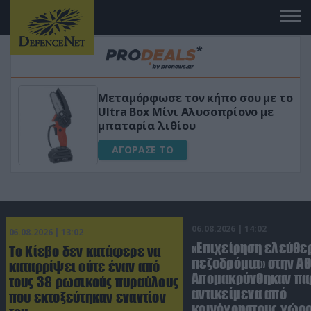
Μεταμόρφωσε τον κήπο σου με το
κό
Ultra Box Μίνι Αλυσοπρίονο με
μπαταρία λιθίου
ΑΓΟΡΑΣΕ ΤΟ
06.08.2026 | 14:02
06.08.2026 | 13:02
«Επιχείρηση ελεύθε
Το Κίεβο δεν κατάφερε να
πεζοδρόμια» στην Αθ
καταρρίψει ούτε έναν από
Απομακρύνθηκαν πα
τους 38 ρωσικούς πυραύλους
αντικείμενα από
που εκτοξεύτηκαν εναντίον
κοινόχρηστους χώρ