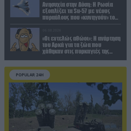
Ανησυχία στην Δύση: H Ρωσία
εξοπλίζει τα Su-57 με νέους
πυραύλους που «κυνηγούν» τον
στόχο μέσα από παρεμβολές!
06.08.2026
«Οι εντελώς αθώοι»: Η ανάρτηση
του Αρκά για τα ζώα που
χάθηκαν στις πυρκαγιές της
Αττικής (φωτο)
POPULAR 24H