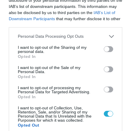
disclosure of your personal information by third parties on the
IAB’s list of downstream participants. This information may
also be disclosed by us to third parties on the
IAB’s List of
Downstream Participants
that may further disclose it to other
third parties.
Please note that this website/app uses one or more Google
Personal Data Processing Opt Outs
services and may gather and store information including but
not limited to your visit or usage behaviour. You may click to
I want to opt-out of the Sharing of my
personal data.
grant or deny consent to Google and its third-party tags to
Opted In
use your data for below specified purposes in below Google
consent section.
I want to opt-out of the Sale of my
Personal Data.
06.08.2026 | 09:03
Opted In
«Οι εντελώς αθώοι»: Η ανάρτηση του Αρκά για
τα ζώα που χάθηκαν στις πυρκαγιές της
I want to opt-out of processing my
Personal Data for Targeted Advertising.
Αττικής (φωτο)
Opted In
I want to opt-out of Collection, Use,
Retention, Sale, and/or Sharing of my
Personal Data that Is Unrelated with the
Purposes for which it was collected.
Opted Out