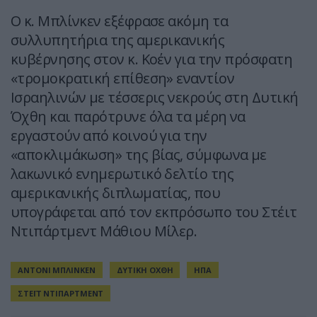
Ο κ. Μπλίνκεν εξέφρασε ακόμη τα
συλλυπητήρια της αμερικανικής
κυβέρνησης στον κ. Κοέν για την πρόσφατη
«τρομοκρατική επίθεση» εναντίον
Ισραηλινών με τέσσερις νεκρούς στη Δυτική
Όχθη και παρότρυνε όλα τα μέρη να
εργαστούν από κοινού για την
«αποκλιμάκωση» της βίας, σύμφωνα με
λακωνικό ενημερωτικό δελτίο της
αμερικανικής διπλωματίας, που
υπογράφεται από τον εκπρόσωπο του Στέιτ
Ντιπάρτμεντ Μάθιου Μίλερ.
ΑΝΤΟΝΙ ΜΠΛΙΝΚΕΝ
ΔΥΤΙΚΗ ΟΧΘΗ
ΗΠΑ
ΣΤΕΪΤ ΝΤΙΠΑΡΤΜΕΝΤ