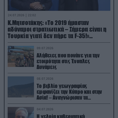
24.07.2026 | 22:02
Κ.Μητσοτάκης: «Το 2019 ήμασταν
αδύναμοι στρατιωτικά – Σήμερα είναι η
Τουρκία γιατί δεν πήρε τα F-35!»
(βίντεο)
09.07.2026
Αλήθειες που πονάνε για την
ετοιμότητα στις Ένοπλες
Δυνάμεις
08.07.2026
Το βιβλίο γεωγραφίας
εμφανίζει την Κύπρο και στην
Ασία! – Αναγνώρισαν τα
κατεχόμενα; (φωτο)
04.07.2026
Η γελοία κυβερνητική