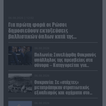
06.08.2026 | 12:02
Για πρώτη φορά οι Ρώσοι
δημοσιεύουν εκτοξεύσεις
βαλλιστικών όπλων κατά της
Ουκρανίας
06.08.2026
Πολωνία: Συνελήφθη Ουκρανός
υπάλληλος της πρεσβείας στα
σύνορα – Κατηγορείται για
μεταφορά μεγάλων ποσών και
χρυσού
06.08.2026
Ουκρανία: Σε «στάχτες»
μετατράπηκαν στρατιωτικός
εξοπλισμός και οχήματα στο
Κίεβο μετά από ρωσικά
πλήγματα (βίντεο)
06.08.2026