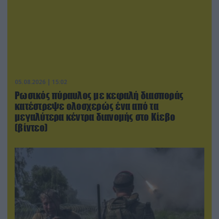
05.08.2026 | 15:02
Ρωσικός πύραυλος με κεφαλή διασποράς
κατέστρεψε ολοσχερώς ένα από τα
μεγαλύτερα κέντρα διανομής στο Κίεβο
(βίντεο)