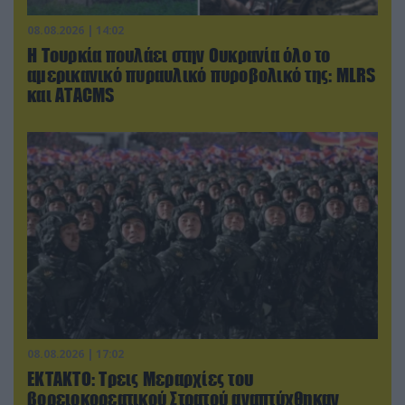
08.08.2026 | 14:02
Η Τουρκία πουλάει στην Ουκρανία όλο το
αμερικανικό πυραυλικό πυροβολικό της: MLRS
και ΑΤΑCMS
08.08.2026 | 17:02
ΕΚΤΑΚΤΟ: Τρεις Μεραρχίες του
βορειοκορεατικού Στρατού αναπτύχθηκαν