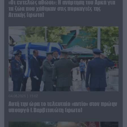
«Οι εντελώς αθώοι»: Η ανάρτηση του Αρκά για
τα ζώα που χάθηκαν στις πυρκαγιές της
Αττικής (φωτο)
04.08.2026 | 15:02
Αυτή την ώρα το τελευταίο «αντίο» στον πρώην
υπουργό Ι.Βαρβιτσιώτη (φωτο)