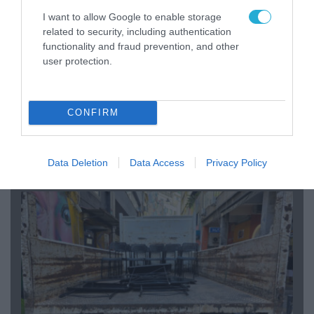
I want to allow Google to enable storage
related to security, including authentication
functionality and fraud prevention, and other
user protection.
07.08.2026 | 20:02
CONFIRM
Ο Γιάννης Αλαφούζος «τέλειωσε» τον
Κωνσταντίνο Ζούλα από τον ΣΚΑΪ – Ο λόγος της
απομάκρυνσής του
Data Deletion
Data Access
Privacy Policy