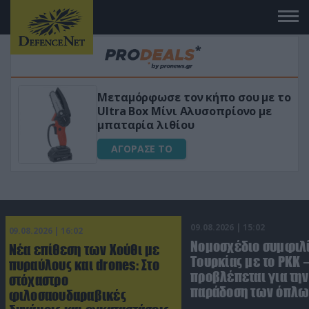
Μεταμόρφωσε τον κήπο σου με το
ικό
Ultra Box Μίνι Αλυσοπρίονο με
μπαταρία λιθίου
ΑΓΟΡΑΣΕ ΤΟ
09.08.2026 | 15:02
09.08.2026 | 16:02
Νομοσχέδιο συμφιλ
Νέα επίθεση των Χούθι με
Τουρκίας με το ΡΚΚ –
πυραύλους και drones: Στο
προβλέπεται για την
στόχαστρο
παράδοση των όπλω
φιλοσαουδαραβικές