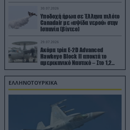
εκτινάχθηκε εγκαίρως
30.07.2026
Υποδοχή ήρωα σε Έλληνα πιλότο
Canadair με «αψίδα νερού» στην
Ισπανία (βίντεο)
29.07.2026
Ακόμα τρία E-2D Advanced
Hawkeye Block II αποκτά το
αμερικανικό Ναυτικό – Στο 1,2
δισ.δολάρια το κόστος
ΕΛΛΗΝΟΤΟΥΡΚΙΚΑ