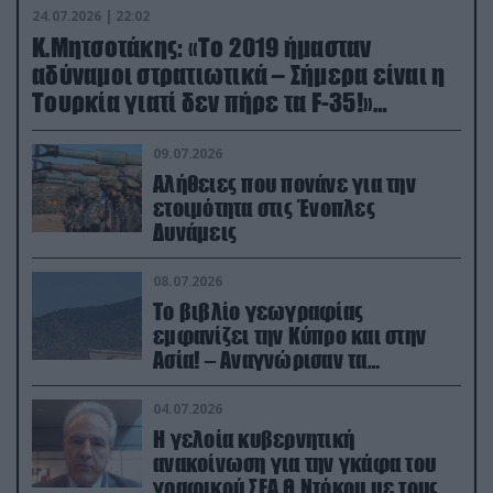
24.07.2026 | 22:02
Κ.Μητσοτάκης: «Το 2019 ήμασταν
αδύναμοι στρατιωτικά – Σήμερα είναι η
Τουρκία γιατί δεν πήρε τα F-35!»
(βίντεο)
09.07.2026
Αλήθειες που πονάνε για την
ετοιμότητα στις Ένοπλες
Δυνάμεις
08.07.2026
Το βιβλίο γεωγραφίας
εμφανίζει την Κύπρο και στην
Ασία! – Αναγνώρισαν τα
κατεχόμενα; (φωτο)
04.07.2026
Η γελοία κυβερνητική
ανακοίνωση για την γκάφα του
γραφικού ΣΕΑ Θ.Ντόκου με τους