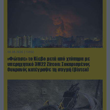
08.08.2026 | 14:02
«Φώτισε» το Κίεβο μετά από χτύπημα με
υπερηχητικό 3M22 Zircon: Σοκαρισμένος
Ουκρανός κατέγραψε τη στιγμή (βίντεο)