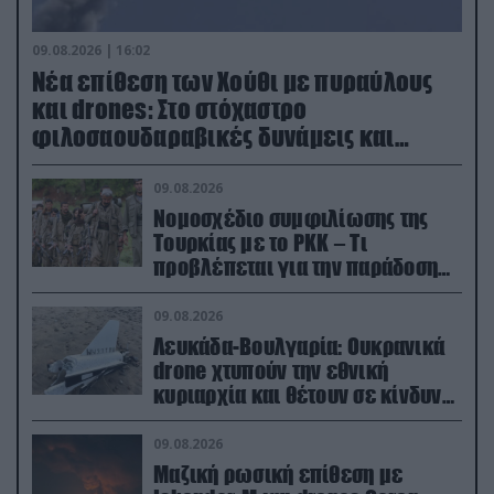
09.08.2026 | 16:02
Νέα επίθεση των Χούθι με πυραύλους
και drones: Στο στόχαστρο
φιλοσαουδαραβικές δυνάμεις και
εγκαταστάσεις
09.08.2026
Νομοσχέδιο συμφιλίωσης της
Τουρκίας με το ΡΚΚ – Τι
προβλέπεται για την παράδοση
των όπλων
09.08.2026
Λευκάδα-Βουλγαρία: Ουκρανικά
drone χτυπούν την εθνική
κυριαρχία και θέτουν σε κίνδυνο
οικονομίες χωρών του ΝΑΤΟ
09.08.2026
Μαζική ρωσική επίθεση με