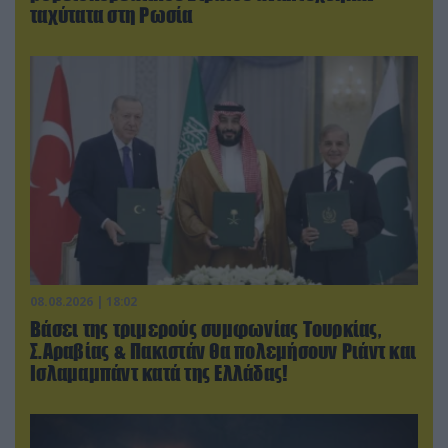
ταχύτατα στη Ρωσία
08.08.2026 | 18:02
Βάσει της τριμερούς συμφωνίας Τουρκίας,
Σ.Αραβίας & Πακιστάν θα πολεμήσουν Ριάντ και
Ισλαμαμπάντ κατά της Ελλάδας!