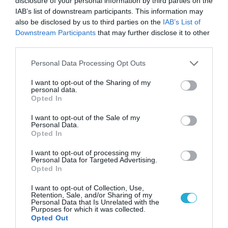
disclosure of your personal information by third parties on the
Θάλασσα
IAB’s list of downstream participants. This information may
also be disclosed by us to third parties on the
IAB’s List of
Downstream Participants
that may further disclose it to other
third parties.
Please note that this website/app uses one or more Google
Personal Data Processing Opt Outs
services and may gather and store information including but
not limited to your visit or usage behaviour. You may click to
I want to opt-out of the Sharing of my
personal data.
grant or deny consent to Google and its third-party tags to
Opted In
use your data for below specified purposes in below Google
consent section.
I want to opt-out of the Sale of my
Personal Data.
Opted In
09.08.2026 | 13:02
I want to opt-out of processing my
Personal Data for Targeted Advertising.
Το Ιράν «παγώνει» τις ΗΠΑ για άνοιγμα των
Opted In
Στενών του Ορμούζ: «Δίνετε άμεσα 300
δισ.δολάρια και διόδια» (upd)
I want to opt-out of Collection, Use,
Retention, Sale, and/or Sharing of my
Personal Data that Is Unrelated with the
Purposes for which it was collected.
Opted Out