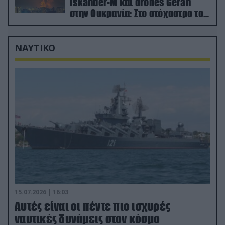
Iskander-M και drones Geran
στην Ουκρανία: Στο στόχαστρο το
εργοστάσιο των Flamingo
ΝΑΥΤΙΚΟ
15.07.2026 | 16:03
Aυτές είναι οι πέντε πιο ισχυρές
ναυτικές δυνάμεις στον κόσμο