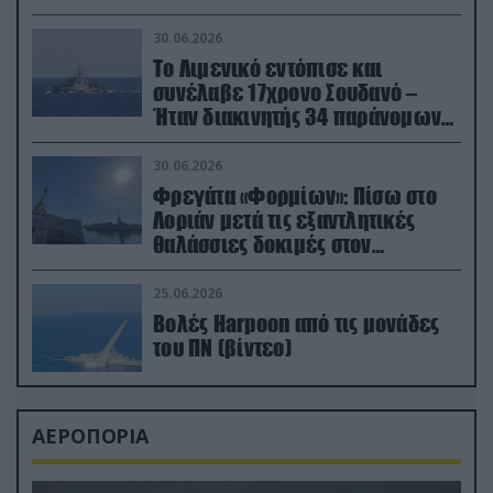
30.06.2026
Το Λιμενικό εντόπισε και
συνέλαβε 17χρονο Σουδανό –
Ήταν διακινητής 34 παράνομων
μεταναστών
30.06.2026
Φρεγάτα «Φορμίων»: Πίσω στο
Λοριάν μετά τις εξαντλητικές
θαλάσσιες δοκιμές στον
απαιτητικό Βισκαϊκό
25.06.2026
Βολές Harpoon από τις μονάδες
του ΠΝ (βίντεο)
ΑΕΡΟΠΟΡΙΑ