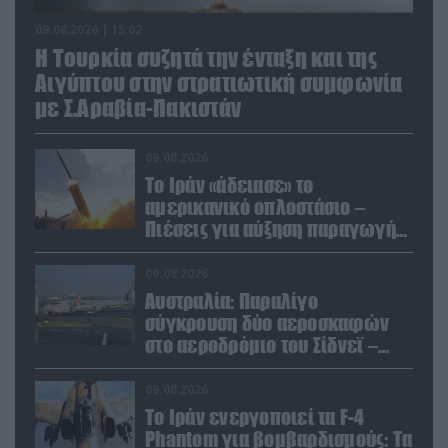
09.08.2026 | 15:02
Η Τουρκία συζητά την ένταξη και της
Αιγύπτου στην στρατιωτική συμφωνία
με Σ.Αραβία-Πακιστάν
09.08.2026
Το Ιράν «άδειασε» το
αμερικανικό οπλοστάσιο –
Πιέσεις για αύξηση παραγωγής
Patriot και THAAD
09.08.2026
Αυστραλία: Παραλίγο
σύγκρουση δύο αεροσκαφών
στο αεροδρόμιο του Σίδνεϊ –
Ένας τραυματίας (βίντεο)
09.08.2026
Το Ιράν ενεργοποιεί τα F-4
Phantom για βομβαρδισμούς: Τα