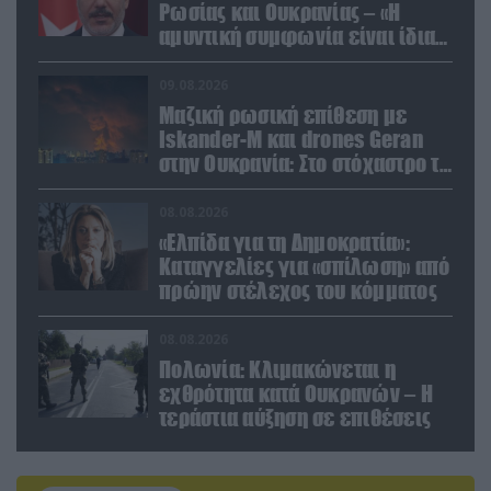
Ρωσίας και Ουκρανίας – «Η
αμυντική συμφωνία είναι ίδια
με το άρθρο 5 του ΝΑΤΟ» (upd)
09.08.2026
Μαζική ρωσική επίθεση με
Iskander-M και drones Geran
στην Ουκρανία: Στο στόχαστρο το
εργοστάσιο των Flamingo
08.08.2026
«Ελπίδα για τη Δημοκρατία»:
Καταγγελίες για «σπίλωση» από
πρώην στέλεχος του κόμματος
08.08.2026
Πολωνία: Κλιμακώνεται η
εχθρότητα κατά Ουκρανών – Η
τεράστια αύξηση σε επιθέσεις