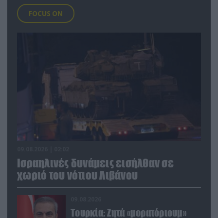
FOCUS ON
09.08.2026 | 02:02
Ισραηλινές δυνάμεις εισήλθαν σε
χωριό του νότιου Λιβάνου
09.08.2026
Τουρκία: Ζητά «μορατόριουμ»