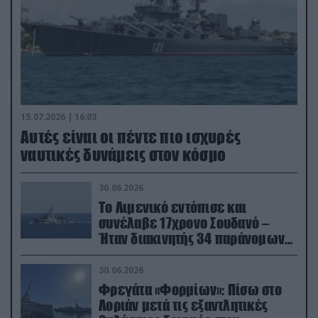
15.07.2026 | 16:03
Aυτές είναι οι πέντε πιο ισχυρές
ναυτικές δυνάμεις στον κόσμο
30.06.2026
Το Λιμενικό εντόπισε και
συνέλαβε 17χρονο Σουδανό –
Ήταν διακινητής 34 παράνομων
μεταναστών
30.06.2026
Φρεγάτα «Φορμίων»: Πίσω στο
Λοριάν μετά τις εξαντλητικές