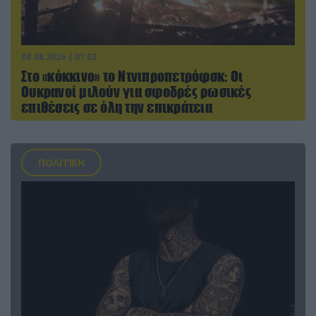
08.08.2026 | 01:02
Στο «κόκκινο» το Ντνιπροπετρόφσκ: Οι
Ουκρανοί μιλούν για σφοδρές ρωσικές
επιθέσεις σε όλη την επικράτεια
ΠΟΛΙΤΙΚΗ