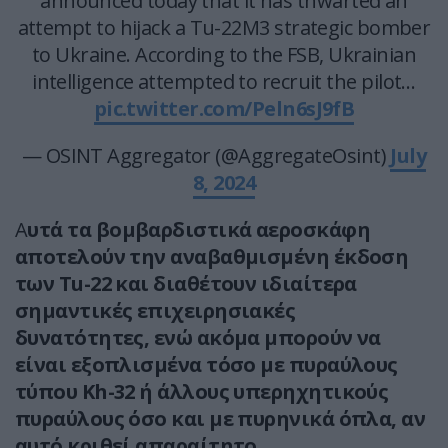
announced today that it has thwarted an
attempt to hijack a Tu-22M3 strategic bomber
to Ukraine. According to the FSB, Ukrainian
intelligence attempted to recruit the pilot…
pic.twitter.com/Peln6sJ9fB
— OSINT Aggregator (@AggregateOsint)
July
8, 2024
Α
υτά τα βομβαρδιστικά αεροσκάφη
αποτελούν την αναβαθμισμένη έκδοση
των Tu-22 και διαθέτουν ιδιαίτερα
σημαντικές επιχειρησιακές
δυνατότητες, ενώ ακόμα μπορούν να
είναι εξοπλισμένα τόσο με πυραύλους
τύπου Kh-32 ή άλλους υπερηχητικούς
πυραύλους όσο και με πυρηνικά όπλα, αν
αυτό κριθεί απαραίτητο.