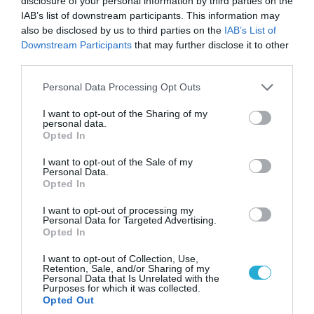
disclosure of your personal information by third parties on the
08.08.2026 | 14:02
IAB’s list of downstream participants. This information may
«Φώτισε» το Κίεβο μετά από χτύπημα με
also be disclosed by us to third parties on the
IAB’s List of
υπερηχητικό 3M22 Zircon: Σοκαρισμένος
Downstream Participants
that may further disclose it to other
Ουκρανός κατέγραψε τη στιγμή (βίντεο)
third parties.
Please note that this website/app uses one or more Google
Personal Data Processing Opt Outs
services and may gather and store information including but
not limited to your visit or usage behaviour. You may click to
I want to opt-out of the Sharing of my
personal data.
grant or deny consent to Google and its third-party tags to
Opted In
use your data for below specified purposes in below Google
consent section.
I want to opt-out of the Sale of my
Personal Data.
Opted In
I want to opt-out of processing my
Personal Data for Targeted Advertising.
Opted In
I want to opt-out of Collection, Use,
08.08.2026 | 12:02
Retention, Sale, and/or Sharing of my
Personal Data that Is Unrelated with the
Ιράν: Δημοσίευσε φωτογραφίες
Purposes for which it was collected.
αμερικανικών και ισραηλινών αεροσκαφών &
Opted Out
drones που καταρρίφθηκαν