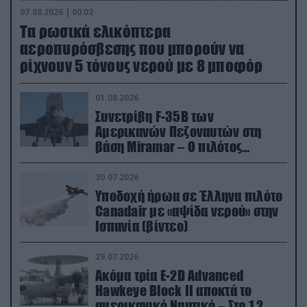
07.08.2026 | 00:02
Τα ρωσικά ελικόπτερα
αεροπυρόσβεσης που μπορούν να
ρίχνουν 5 τόνους νερού με 8 μποφόρ
01.08.2026
Συνετρίβη F-35B των
Αμερικανών Πεζοναυτών στη
βάση Miramar – Ο πιλότος
εκτινάχθηκε εγκαίρως
30.07.2026
Υποδοχή ήρωα σε Έλληνα πιλότο
Canadair με «αψίδα νερού» στην
Ισπανία (βίντεο)
29.07.2026
Ακόμα τρία E-2D Advanced
Hawkeye Block II αποκτά το
αμερικανικό Ναυτικό – Στο 1,2