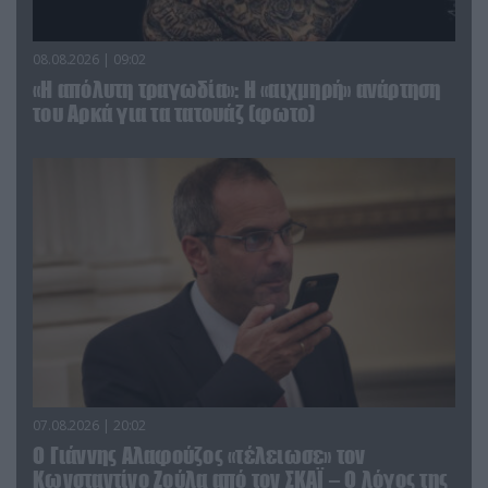
08.08.2026 | 09:02
«Η απόλυτη τραγωδία»: Η «αιχμηρή» ανάρτηση
του Αρκά για τα τατουάζ (φωτο)
07.08.2026 | 20:02
Ο Γιάννης Αλαφούζος «τέλειωσε» τον
Κωνσταντίνο Ζούλα από τον ΣΚΑΪ – Ο λόγος της