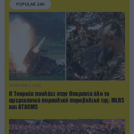
POPULAR 24H
08.08.2026 | 14:02
Η Τουρκία πουλάει στην Ουκρανία όλο το
αμερικανικό πυραυλικό πυροβολικό της: MLRS
και ΑΤΑCMS