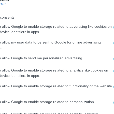
Out
έγραψε πως
«είναι αμφίβολο εάν η αλλαγή
πενθυμίζοντας ότι η (ο) Λίμπιχ είχε
consents
παρελθόν σχόλια κατά των queer ατόμων.
o allow Google to enable storage related to advertising like cookies on
evice identifiers in apps.
ε νομικά εναντίον μέσων που
την ταυτότητά της, ωστόσο το Γερμανικό
o allow my user data to be sent to Google for online advertising
υ απέρριψε την καταγγελία της κατά του
s.
σιμη.
to allow Google to send me personalized advertising.
ελέας του Χάλε, Ντένις Τσερνότα, δήλωσε στη
o allow Google to enable storage related to analytics like cookies on
ση MDR ότι η (ο) Λίμπιχ θ
α παρουσιαστεί
evice identifiers in apps.
αικών του Κέμνιτς για να ξεκινήσει την
o allow Google to enable storage related to functionality of the website
αίωσε σε ανάρτησή της στο Χ,
o allow Google to enable storage related to personalization.
ς 29 Αυγούστου 2025, στις 10 μ.μ., θα μεταβώ
ό κατάστημα του Κέμνιτς με τις βαλίτσες
o allow Google to enable storage related to security, including