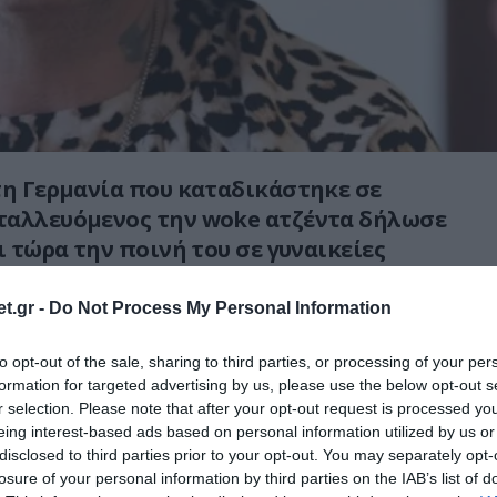
τη Γερμανία που καταδικάστηκε σε
ταλλευόμενος την woke ατζέντα δήλωσε
ι τώρα την ποινή του σε γυναικείες
t.gr -
Do Not Process My Personal Information
BBC, η (ο) Μάρλα-Σβένια Λίμπιχ
τον Ιούλιο του 2023 από το Επαρχιακό
to opt-out of the sale, sharing to third parties, or processing of your per
formation for targeted advertising by us, please use the below opt-out s
 Χάλε στη Σαξονία-Άνχαλτ σε φυλάκιση
r selection. Please note that after your opt-out request is processed y
έξι μηνών χωρίς αναστολή, για «
ακροδεξιά
eing interest-based ads based on personal information utilized by us or
υς, συκοφαντική δυσφήμηση και εξύβριση»
.
disclosed to third parties prior to your opt-out. You may separately opt-
losure of your personal information by third parties on the IAB’s list of