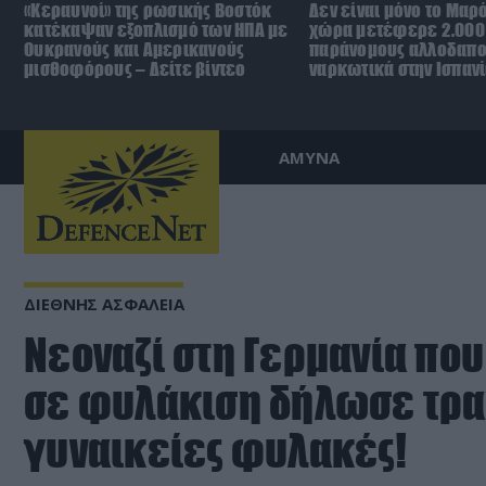
«Κεραυνοί» της ρωσικής Βοστόκ
Δεν είναι μόνο το Μαρ
κατέκαψαν εξοπλισμό των ΗΠΑ με
χώρα μετέφερε 2.000
Ουκρανούς και Αμερικανούς
παράνομους αλλοδαπο
μισθοφόρους – Δείτε βίντεο
ναρκωτικά στην Ισπανί
ΑΜΥΝΑ
ΔΙΕΘΝΗΣ ΑΣΦΑΛΕΙΑ
Νεοναζί στη Γερμανία πο
σε φυλάκιση δήλωσε τραν
γυναικείες φυλακές!