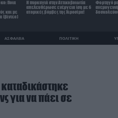
όκο: Ποια
Η πυρκαγιά στην Αττικοβοιωτία
Φορτηγό με
απελευθέρωσε ενέργεια ίση με 6
ανεμογεννή
ύς και με
ατομικές βόμβες της Χιροσίμα!
δυσκολεύου
α (βίντεο)
ΑΣΦΑΛΕΙΑ
ΠΟΛΙΤΙΚΗ
Υ
υ καταδικάστηκε
ς για να πάει σε