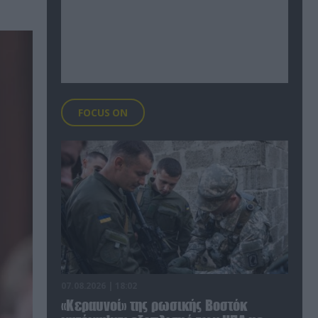
FOCUS ON
07.08.2026 | 18:02
«Κεραυνοί» της ρωσικής Βοστόκ