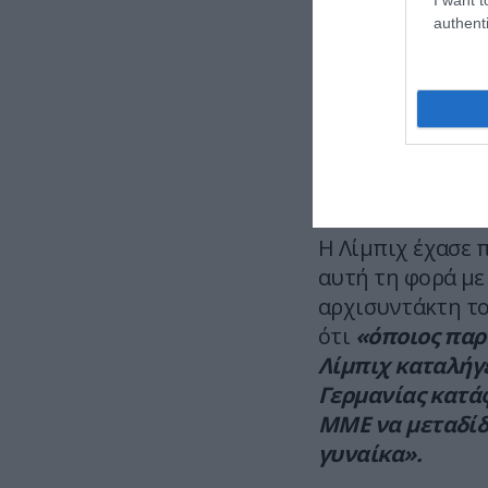
μου».
authenti
Η τελική απόφα
θα ληφθεί μετά
φυλακής κρίνει
υπονομεύσει τη
μεταφερθεί σε 
Η Λίμπιχ έχασε 
αυτή τη φορά με
αρχισυντάκτη του
ότι
«όποιος παρ
Λίμπιχ καταλήγ
Γερμανίας κατάφ
ΜΜΕ να μεταδίδο
γυναίκα».