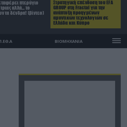
Στρατηγική επένδυση του EFA
ταφέρει πτερύγιο
GROUP στη Fractal για την
τριας αλλά… το
ανάπτυξη προηγμένων
ν τα δένδρα! (βίντεο)
αμυντικών τεχνολογιών σε
Ελλάδα και Κύπρο
Π.ΕΘ.Α
ΒΙΟΜΗΧΑΝΙΑ