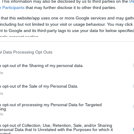
ου) απορρίφθηκε και η υπόθεσή της (του)
. This information may also be disclosed by us to third parties on the
IA
Participants
that may further disclose it to other third parties.
 that this website/app uses one or more Google services and may gath
 δίκης η (ο) «Μάρλα» ήταν γνωστή ως Σβεν
including but not limited to your visit or usage behaviour. You may click 
λθόν στη νεοναζιστική οργάνωση Blood
 to Google and its third-party tags to use your data for below specifi
ogle consent section.
l Data Processing Opt Outs
24, η (ο) Λίμπιχ άλλαξε την καταχώριση
ημα έγγραφά της ώστε να αναγράφει θήλυ
o opt-out of the Sharing of my personal data.
 αλλά και το όνομά της, με βάση τον νέο
In
ιορισμού που είχε μόλις τεθεί σε ισχύ
o opt-out of the Sale of my Personal Data.
In
επιτρέπει την αλλαγή φύλου και ονόματος
to opt-out of processing my Personal Data for Targeted
 σε ληξιαρχείο, χωρίς δικαστική
ing.
In
o opt-out of Collection, Use, Retention, Sale, and/or Sharing
,τι δηλώσεις είσαι».
ersonal Data that Is Unrelated with the Purposes for which it
lected.