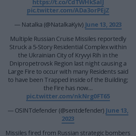
https://t.co/CdTWHkSaIJ
pic.twitter.com/ADa3orPEjZ
— Natalka (@NatalkaKyiv)
June 13, 2023
Multiple Russian Cruise Missiles reportedly
Struck a 5-Story Residential Complex within
the Ukrainian City of Kryvyi Rih in the
Dnipropetrovsk Region last night causing a
Large Fire to occur with many Residents said
to have been Trapped inside of the Building;
the Fire has now…
pic.twitter.com/nkNrg0FT65
— OSINTdefender (@sentdefender)
June 13,
2023
Missiles fired from Russian strategic bombers