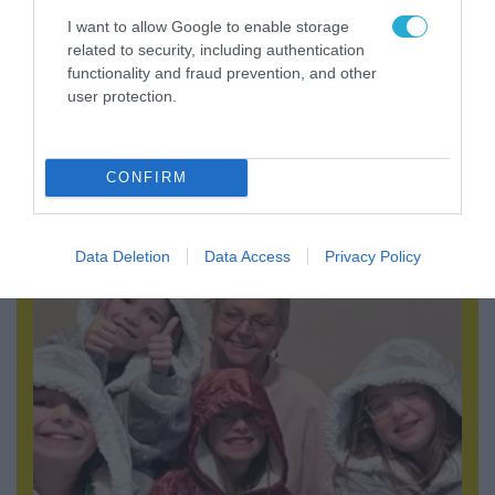
I want to allow Google to enable storage
related to security, including authentication
functionality and fraud prevention, and other
user protection.
05.08.2026 | 22:02
Αδειάζουν το Κραματόρσκ οι Ουκρανοί:
CONFIRM
Έκτακτη εκκένωση στην πόλη μετά την
αιφνιδιαστική προώθηση των Ρώσων (βίντεο)
Data Deletion
Data Access
Privacy Policy