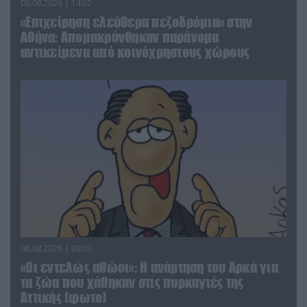
06.08.2026 | 14:02
«Επιχείρηση ελεύθερα πεζοδρόμια» στην
Αθήνα: Απομακρύνθηκαν παράνομα
αντικείμενα από κοινόχρηστους χώρους
06.08.2026 | 09:03
«Οι εντελώς αθώοι»: Η ανάρτηση του Αρκά για
τα ζώα που χάθηκαν στις πυρκαγιές της
Αττικής (φωτο)