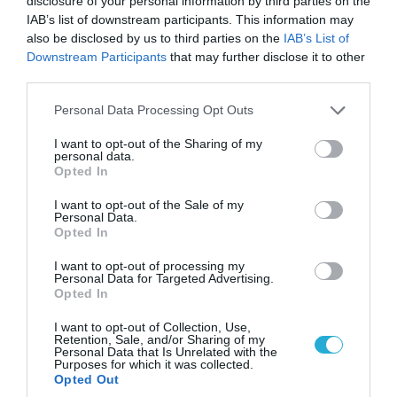
disclosure of your personal information by third parties on the
IAB’s list of downstream participants. This information may
also be disclosed by us to third parties on the
IAB’s List of
Downstream Participants
that may further disclose it to other
third parties.
Please note that this website/app uses one or more Google
Personal Data Processing Opt Outs
services and may gather and store information including but
not limited to your visit or usage behaviour. You may click to
I want to opt-out of the Sharing of my
personal data.
grant or deny consent to Google and its third-party tags to
Opted In
use your data for below specified purposes in below Google
consent section.
I want to opt-out of the Sale of my
Personal Data.
Opted In
05.08.2026 | 15:02
I want to opt-out of processing my
Ρωσικός πύραυλος με κεφαλή διασποράς
Personal Data for Targeted Advertising.
κατέστρεψε ολοσχερώς ένα από τα
Opted In
μεγαλύτερα κέντρα διανομής στο Κίεβο
I want to opt-out of Collection, Use,
(βίντεο)
Retention, Sale, and/or Sharing of my
Personal Data that Is Unrelated with the
Purposes for which it was collected.
Opted Out