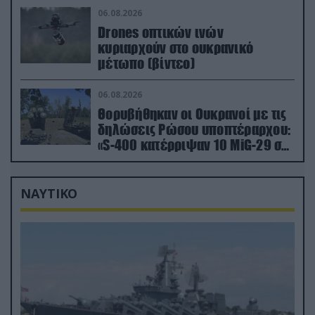
πλήγματα (βίντεο)
06.08.2026
Drones οπτικών ινών
κυριαρχούν στο ουκρανικό
μέτωπο (βίντεο)
06.08.2026
Θορυβήθηκαν οι Ουκρανοί με τις
δηλώσεις Ρώσου υποπτέραρχου:
«S-400 κατέρριψαν 10 MiG-29 σε
μόλις μια μέρα!»
ΝΑΥΤΙΚΟ