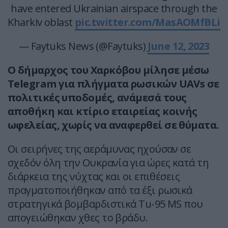
have entered Ukrainian airspace through the
Kharkiv oblast
pic.twitter.com/MasAOMfBLi
— Faytuks News (@Faytuks)
June 12, 2023
Ο δήμαρχος του Χαρκόβου μίλησε μέσω
Telegram για πλήγματα ρωσικών UAVs σε
πολιτικές υποδομές, ανάμεσά τους
αποθήκη και κτίριο εταιρείας κοινής
ωφελείας, χωρίς να αναφερθεί σε θύματα.
Οι σειρήνες της αεράμυνας ηχούσαν σε
σχεδόν όλη την Ουκρανία για ώρες κατά τη
διάρκεια της νύχτας και οι επιθέσεις
πραγματοποιήθηκαν από τα έξι ρωσικά
στρατηγικά βομβαρδιστικά Tu-95 MS που
απογειώθηκαν χθες το βράδυ.