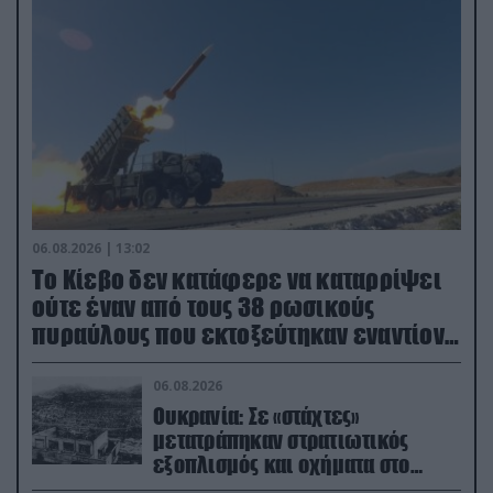
06.08.2026 | 13:02
Το Κίεβο δεν κατάφερε να καταρρίψει
ούτε έναν από τους 38 ρωσικούς
πυραύλους που εκτοξεύτηκαν εναντίον
του
06.08.2026
Ουκρανία: Σε «στάχτες»
μετατράπηκαν στρατιωτικός
εξοπλισμός και οχήματα στο
Κίεβο μετά από ρωσικά