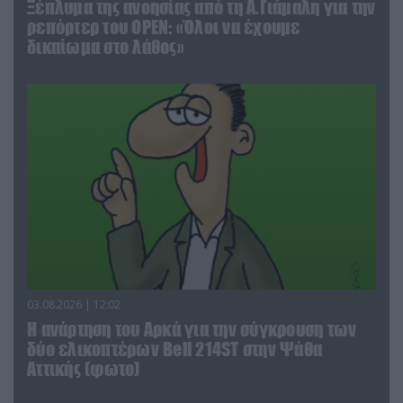
Ξέπλυμα της ανοησίας από τη Α.Γιάμαλη για την
ρεπόρτερ του ΟΡΕΝ: «Όλοι να έχουμε
δικαίωμα στο λάθος»
03.08.2026 | 12:02
Η ανάρτηση του Αρκά για την σύγκρουση των
δύο ελικοπτέρων Bell 214ST στην Ψάθα
Αττικής (φωτο)