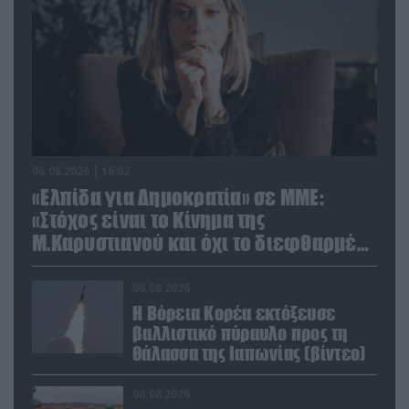
06.08.2026 | 16:02
«Ελπίδα για Δημοκρατία» σε ΜΜΕ:
«Στόχος είναι το Κίνημα της
Μ.Καρυστιανού και όχι το διεφθαρμένο
σύστημα εξουσίας»
06.08.2026
Η Βόρεια Κορέα εκτόξευσε
βαλλιστικό πύραυλο προς τη
θάλασσα της Ιαπωνίας (βίντεο)
06.08.2026