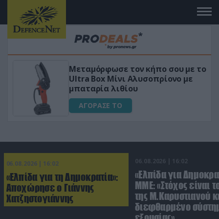
Μεταμόρφωσε τον κήπο σου με το
Ultra Box Μίνι Αλυσοπρίονο με
μπαταρία λιθίου
ΑΓΟΡΑΣΕ ΤΟ
06.08.2026 | 16:02
06.08.2026 | 16:02
«Ελπίδα για Δημοκρα
«Ελπίδα για τη Δημοκρατία»:
ΜΜΕ: «Στόχος είναι τ
Αποχώρησε ο Γιάννης
της Μ.Καρυστιανού κα
Χατζηστογιάννης
διεφθαρμένο σύστη
εξουσίας»