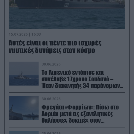
15.07.2026 | 16:03
Aυτές είναι οι πέντε πιο ισχυρές
ναυτικές δυνάμεις στον κόσμο
30.06.2026
Το Λιμενικό εντόπισε και
συνέλαβε 17χρονο Σουδανό –
Ήταν διακινητής 34 παράνομων
μεταναστών
30.06.2026
Φρεγάτα «Φορμίων»: Πίσω στο
Λοριάν μετά τις εξαντλητικές
θαλάσσιες δοκιμές στον
απαιτητικό Βισκαϊκό
25.06.2026