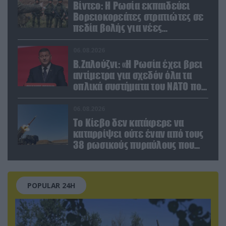
Βίντεο: Η Ρωσία εκπαιδεύει
Βορειοκορεάτες στρατιώτες σε
πεδία βολής για νέες
επιχειρήσεις
06.08.2026
Β.Ζαλούζνι: «Η Ρωσία έχει βρει
αντίμετρα για σχεδόν όλα τα
οπλικά συστήματα του ΝΑΤΟ που
χρησιμοποιεί η Ουκρανία»
06.08.2026
Το Κίεβο δεν κατάφερε να
καταρρίψει ούτε έναν από τους
38 ρωσικούς πυραύλους που
εκτοξεύτηκαν εναντίον του
POPULAR 24H