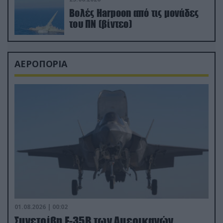
Βολές Harpoon από τις μονάδες
του ΠΝ (βίντεο)
ΑΕΡΟΠΟΡΙΑ
01.08.2026 | 00:02
Συνετρίβη F-35B των Αμερικανών