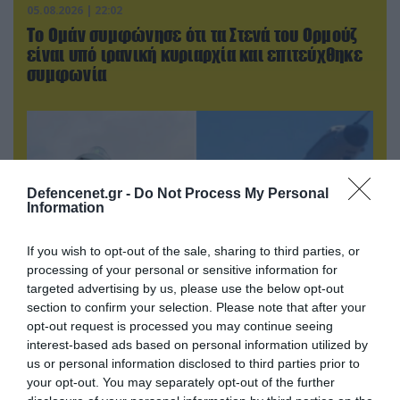
05.08.2026 | 22:02
Το Ομάν συμφώνησε ότι τα Στενά του Ορμούζ
είναι υπό ιρανική κυριαρχία και επιτεύχθηκε
συμφωνία
Defencenet.gr -
Do Not Process My Personal
Information
If you wish to opt-out of the sale, sharing to third parties, or
processing of your personal or sensitive information for
targeted advertising by us, please use the below opt-out
section to confirm your selection. Please note that after your
opt-out request is processed you may continue seeing
05.08.2026 | 20:02
interest-based ads based on personal information utilized by
Η Κίνα επέδειξε για πρώτη φορά την
us or personal information disclosed to third parties prior to
αεροπορική πυρηνική της τριάδα και
your opt-out. You may separately opt-out of the further
προκάλεσε διεθνές σοκ – Δείτε βίντεο