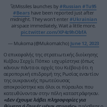
🚀Missiles launches by
#Russian
#Tu95
#Bears
have been reported just after
midnight. They won't enter
#Ukrainian
airspace immediately, Wait a little more.
pic.twitter.com/XP4z9hObfA
— Mukoma (@MukomaIcho)
June 12, 2023
Ο επικεφαλής της στρατιωτικής διοίκησης
Κιέβου Σερχίι Πόπκο ισχυρίστηκε (όπως
κάνουν πάντα οι αρχές του Κιέβου) ότι η
αεροπορική επιδρομή της Ρωσίας εναντίον
της ουκρανικής πρωτεύουσας
αποκρούστηκε και όλοι οι πύραυλοι που
κατευθύνονταν στην πόλη καταστράφηκαν.
«Δεν έχουμε λάβει πληροφορίες για
θύματα ή ζημιές μέχρι στιγμής»
, πρόσθεσε ο