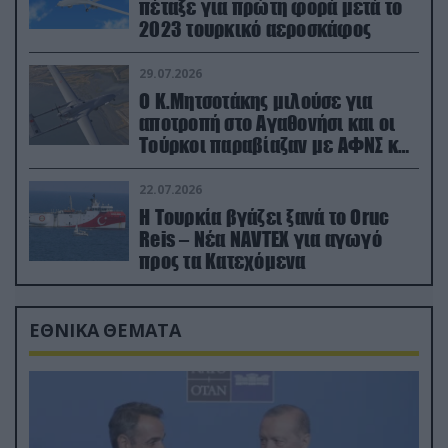
πέταξε για πρώτη φορά μετά το
2023 τουρκικό αεροσκάφος
29.07.2026
Ο Κ.Μητσοτάκης μιλούσε για
αποτροπή στο Αγαθονήσι και οι
Τούρκοι παραβίαζαν με ΑΦΝΣ και
drone
22.07.2026
Η Τουρκία βγάζει ξανά το Oruc
Reis – Νέα NAVTEX για αγωγό
προς τα Κατεχόμενα
ΕΘΝΙΚΑ ΘΕΜΑΤΑ