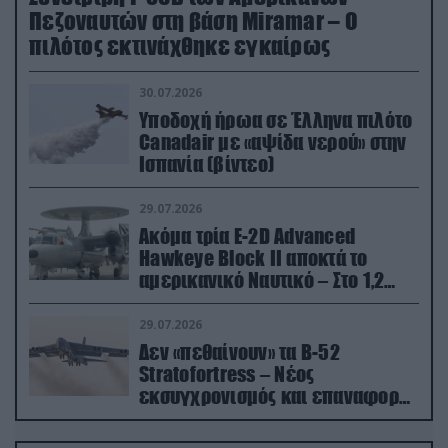
Πεζοναυτών στη βάση Miramar – Ο
πιλότος εκτινάχθηκε εγκαίρως
30.07.2026
Υποδοχή ήρωα σε Έλληνα πιλότο
Canadair με «αψίδα νερού» στην
Ισπανία (βίντεο)
29.07.2026
Ακόμα τρία E-2D Advanced
Hawkeye Block II αποκτά το
αμερικανικό Ναυτικό – Στο 1,2
δισ.δολάρια το κόστος
29.07.2026
Δεν «πεθαίνουν» τα Β-52
Stratofortress – Νέος
εκσυγχρονισμός και επαναφορά
από τα «νεκροταφεία»