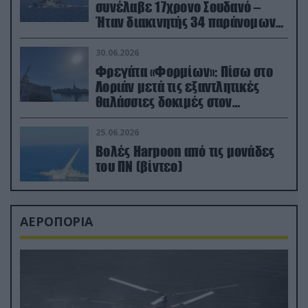
συνέλαβε 17χρονο Σουδανό –
Ήταν διακινητής 34 παράνομων
μεταναστών
30.06.2026
Φρεγάτα «Φορμίων»: Πίσω στο
Λοριάν μετά τις εξαντλητικές
θαλάσσιες δοκιμές στον
απαιτητικό Βισκαϊκό
25.06.2026
Βολές Harpoon από τις μονάδες
του ΠΝ (βίντεο)
ΑΕΡΟΠΟΡΙΑ