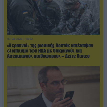
07.08.2026 | 18:02
«Κεραυνοί» της ρωσικής Βοστόκ κατέκαψαν
εξοπλισμό των ΗΠΑ με Ουκρανούς και
Αμερικανούς μισθοφόρους – Δείτε βίντεο