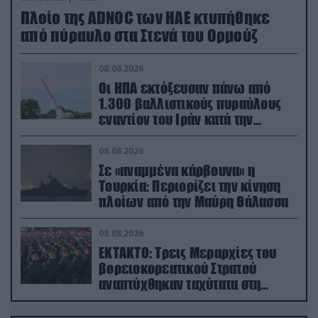
Πλοίο της ADNOC των ΗΑΕ κτυπήθηκε
από πύραυλο στα Στενά του Ορμούζ
08.08.2026
Οι ΗΠΑ εκτόξευσαν πάνω από
1.300 βαλλιστικούς πυραύλους
εναντίον του Ιράν κατά την
διάρκεια του πολέμου
08.08.2026
Σε «αναμμένα κάρβουνα» η
Τουρκία: Περιορίζει την κίνηση
πλοίων από την Μαύρη Θάλασσα
08.08.2026
ΕΚΤΑΚΤΟ: Τρεις Μεραρχίες του
βορειοκορεατικού Στρατού
αναπτύχθηκαν ταχύτατα στη
Ρωσία