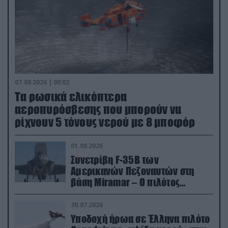
07.08.2026 | 00:02
Τα ρωσικά ελικόπτερα
αεροπυρόσβεσης που μπορούν να
ρίχνουν 5 τόνους νερού με 8 μποφόρ
01.08.2026
Συνετρίβη F-35B των
Αμερικανών Πεζοναυτών στη
βάση Miramar – Ο πιλότος
εκτινάχθηκε εγκαίρως
30.07.2026
Υποδοχή ήρωα σε Έλληνα πιλότο