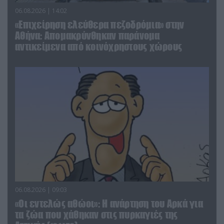
06.08.2026 | 14:02
«Επιχείρηση ελεύθερα πεζοδρόμια» στην
Αθήνα: Απομακρύνθηκαν παράνομα
αντικείμενα από κοινόχρηστους χώρους
06.08.2026 | 09:03
«Οι εντελώς αθώοι»: Η ανάρτηση του Αρκά για
τα ζώα που χάθηκαν στις πυρκαγιές της