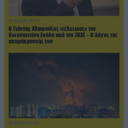
07.08.2026 | 20:02
Ο Γιάννης Αλαφούζος «τέλειωσε» τον
Κωνσταντίνο Ζούλα από τον ΣΚΑΪ – Ο λόγος της
απομάκρυνσής του
08.08.2026 | 14:02