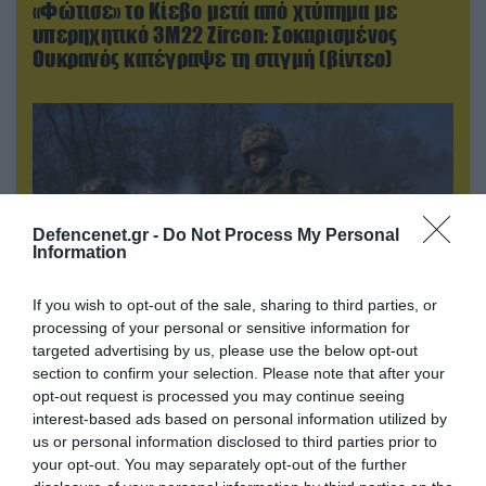
«Φώτισε» το Κίεβο μετά από χτύπημα με
υπερηχητικό 3M22 Zircon: Σοκαρισμένος
Ουκρανός κατέγραψε τη στιγμή (βίντεο)
Defencenet.gr -
Do Not Process My Personal
Information
If you wish to opt-out of the sale, sharing to third parties, or
processing of your personal or sensitive information for
targeted advertising by us, please use the below opt-out
07.08.2026 | 19:02
section to confirm your selection. Please note that after your
Απετράπη το εγχείρημα Ουκρανών για
opt-out request is processed you may continue seeing
αντεπίθεση στο Κολομίγτσι: Δείτε το πριν & το
interest-based ads based on personal information utilized by
us or personal information disclosed to third parties prior to
μετά της προσπάθειάς τους (βίντεο)
your opt-out. You may separately opt-out of the further