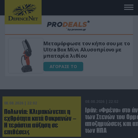
Μεταμόρφωσε τον κήπο σου με το
Ultra Box Μίνι Αλυσοπρίονο με
μπαταρία λιθίου
ΑΓΟΡΑΣΕ ΤΟ
08.08.2026 | 22:02
08.08.2026 | 22:02
Ιράν: «Φρένο» στο ά
Πολωνία: Κλιμακώνεται η
των Στενών του Ορμο
εχθρότητα κατά Ουκρανών –
αποζημιώσεις και 
Η τεράστια αύξηση σε
των ΗΠΑ
επιθέσεις