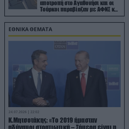
αποτροπή στο Αγαθονήσι και οι
Τούρκοι παραβίαζαν με ΑΦΝΣ και
drone
ΕΘΝΙΚΑ ΘΕΜΑΤΑ
24.07.2026 | 22:02
Κ.Μητσοτάκης: «Το 2019 ήμασταν
αδύναμοι στρατιωτικά – Σήμερα είναι η