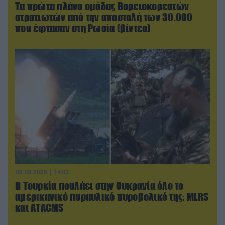
Τα πρώτα πλάνα ομάδας Βορειοκορεατών
στρατιωτών από την αποστολή των 30.000
που έφτασαν στη Ρωσία (βίντεο)
08.08.2026 | 14:02
Η Τουρκία πουλάει στην Ουκρανία όλο το
αμερικανικό πυραυλικό πυροβολικό της: MLRS
και ΑΤΑCMS