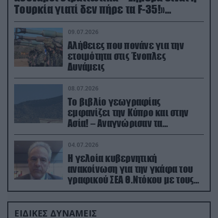
Τουρκία γιατί δεν πήρε τα F-35!»
(βίντεο)
09.07.2026
Αλήθειες που πονάνε για την
ετοιμότητα στις Ένοπλες
Δυνάμεις
08.07.2026
Το βιβλίο γεωγραφίας
εμφανίζει την Κύπρο και στην
Ασία! – Αναγνώρισαν τα
κατεχόμενα; (φωτο)
04.07.2026
Η γελοία κυβερνητική
ανακοίνωση για την γκάφα του
γραφικού ΣΕΑ Θ.Ντόκου με τους
Ρώσους φαρσέρ
ΕΙΔΙΚΕΣ ΔΥΝΑΜΕΙΣ