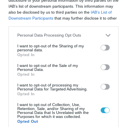
disclosure of your personal information by third parties on the
IAB’s list of downstream participants. This information may
also be disclosed by us to third parties on the
IAB’s List of
Downstream Participants
that may further disclose it to other
third parties.
Please note that this website/app uses one or more Google
Personal Data Processing Opt Outs
services and may gather and store information including but
not limited to your visit or usage behaviour. You may click to
I want to opt-out of the Sharing of my
personal data.
grant or deny consent to Google and its third-party tags to
Opted In
use your data for below specified purposes in below Google
consent section.
I want to opt-out of the Sale of my
Personal Data.
08.08.2026 | 12:02
Opted In
Ιράν: Δημοσίευσε φωτογραφίες
αμερικανικών και ισραηλινών αεροσκαφών &
I want to opt-out of processing my
Personal Data for Targeted Advertising.
drones που καταρρίφθηκαν
Opted In
I want to opt-out of Collection, Use,
Retention, Sale, and/or Sharing of my
Personal Data that Is Unrelated with the
ΠΟΛΙΤΙΚΗ
Purposes for which it was collected.
Opted Out