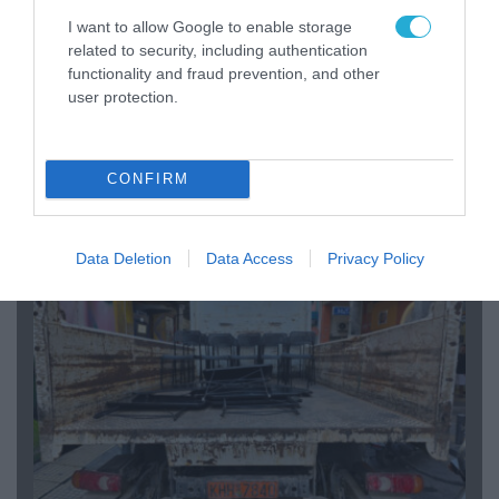
I want to allow Google to enable storage
related to security, including authentication
functionality and fraud prevention, and other
user protection.
07.08.2026 | 20:02
Ο Γιάννης Αλαφούζος «τέλειωσε» τον
Κωνσταντίνο Ζούλα από τον ΣΚΑΪ – Ο λόγος της
CONFIRM
απομάκρυνσής του
Data Deletion
Data Access
Privacy Policy