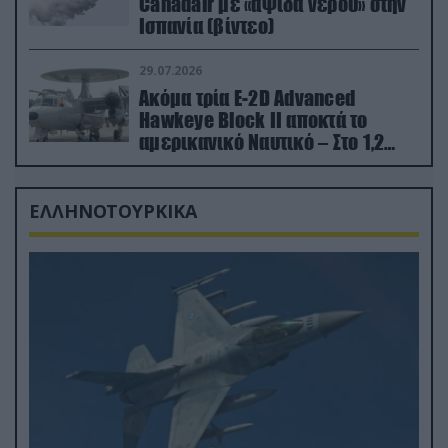
Canadair με «αψίδα νερού» στην
Ισπανία (βίντεο)
29.07.2026
Ακόμα τρία E-2D Advanced
Hawkeye Block II αποκτά το
αμερικανικό Ναυτικό – Στο 1,2
δισ.δολάρια το κόστος
ΕΛΛΗΝΟΤΟΥΡΚΙΚΑ