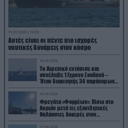
15.07.2026 | 16:03
Aυτές είναι οι πέντε πιο ισχυρές
ναυτικές δυνάμεις στον κόσμο
30.06.2026
Το Λιμενικό εντόπισε και
συνέλαβε 17χρονο Σουδανό –
Ήταν διακινητής 34 παράνομων
μεταναστών
30.06.2026
Φρεγάτα «Φορμίων»: Πίσω στο
Λοριάν μετά τις εξαντλητικές
θαλάσσιες δοκιμές στον
απαιτητικό Βισκαϊκό
25.06.2026