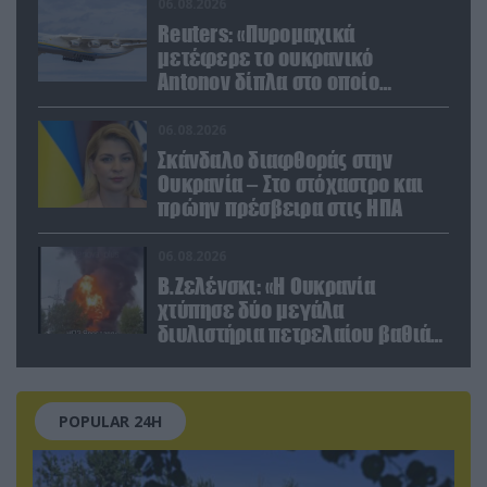
06.08.2026
Reuters: «Πυρομαχικά
μετέφερε το ουκρανικό
Antonov δίπλα στο οποίο
βρέθηκε το drone στη Λειψία»
06.08.2026
Σκάνδαλο διαφθοράς στην
Ουκρανία – Στο στόχαστρο και
πρώην πρέσβειρα στις ΗΠΑ
06.08.2026
Β.Ζελένσκι: «Η Ουκρανία
χτύπησε δύο μεγάλα
διυλιστήρια πετρελαίου βαθιά
στη Ρωσία» (βίντεο)
POPULAR 24H