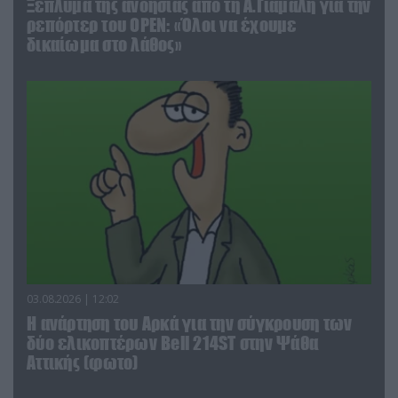
Ξέπλυμα της ανοησίας από τη Α.Γιάμαλη για την
ρεπόρτερ του ΟΡΕΝ: «Όλοι να έχουμε
δικαίωμα στο λάθος»
03.08.2026 | 12:02
Η ανάρτηση του Αρκά για την σύγκρουση των
δύο ελικοπτέρων Bell 214ST στην Ψάθα
Αττικής (φωτο)