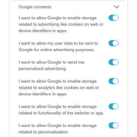
06.08.2026 | 14:02
Google consents
«Επιχείρηση ελεύθερα πεζοδρόμια» στην
Αθήνα: Απομακρύνθηκαν παράνομα
I want to allow Google to enable storage
αντικείμενα από κοινόχρηστους χώρους
related to advertising like cookies on web or
device identifiers in apps.
I want to allow my user data to be sent to
Google for online advertising purposes.
I want to allow Google to send me
personalized advertising.
I want to allow Google to enable storage
related to analytics like cookies on web or
device identifiers in apps.
I want to allow Google to enable storage
06.08.2026 | 09:03
related to functionality of the website or app.
«Οι εντελώς αθώοι»: Η ανάρτηση του Αρκά για
τα ζώα που χάθηκαν στις πυρκαγιές της
I want to allow Google to enable storage
Αττικής (φωτο)
related to personalization.