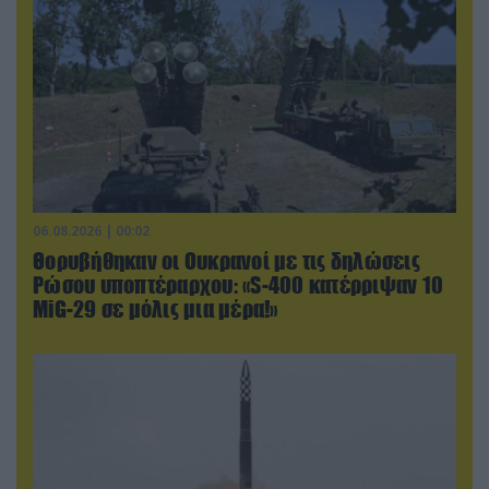
06.08.2026 | 00:02
Θορυβήθηκαν οι Ουκρανοί με τις δηλώσεις
Ρώσου υποπτέραρχου: «S-400 κατέρριψαν 10
MiG-29 σε μόλις μια μέρα!»