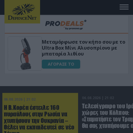
Μεταμόρφωσε τον κήπο σου με το
ικό
Ultra Box Μίνι Αλυσοπρίονο με
μπαταρία λιθίου
ΑΓΟΡΑΣΕ ΤΟ
06.08.2026 | 21:02
06.08.2026 | 21:02
Τελεσίγραφο του Ιρά
Η Β.Κορέα έστειλε 160
χώρες του Κόλπου:
πυραύλους στην Ρωσία να
«Σταματήστε τον Τρα
χτυπήσουν την Ουκρανία –
θα σας χτυπήσουμε 
Θέλει να εκπαιδευτεί σε νέο