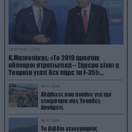
24.07.2026 | 22:02
Κ.Μητσοτάκης: «Το 2019 ήμασταν
αδύναμοι στρατιωτικά – Σήμερα είναι η
Τουρκία γιατί δεν πήρε τα F-35!»
(βίντεο)
09.07.2026
Αλήθειες που πονάνε για την
ετοιμότητα στις Ένοπλες
Δυνάμεις
08.07.2026
Το βιβλίο γεωγραφίας