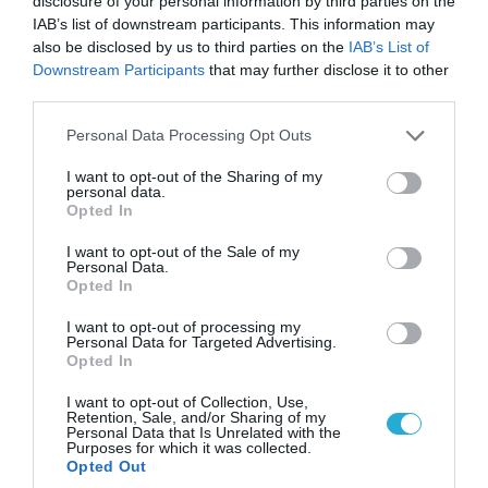
disclosure of your personal information by third parties on the
IAB’s list of downstream participants. This information may
06.08.2026 | 10:02
also be disclosed by us to third parties on the
IAB’s List of
Ανησυχία στην Δύση: H Ρωσία εξοπλίζει τα Su-
Downstream Participants
that may further disclose it to other
57 με νέους πυραύλους που «κυνηγούν» τον
third parties.
στόχο μέσα από παρεμβολές!
Please note that this website/app uses one or more Google
Personal Data Processing Opt Outs
services and may gather and store information including but
not limited to your visit or usage behaviour. You may click to
I want to opt-out of the Sharing of my
personal data.
ΠΟΛΙΤΙΚΗ
grant or deny consent to Google and its third-party tags to
Opted In
use your data for below specified purposes in below Google
consent section.
I want to opt-out of the Sale of my
Personal Data.
Opted In
I want to opt-out of processing my
Personal Data for Targeted Advertising.
Opted In
I want to opt-out of Collection, Use,
Retention, Sale, and/or Sharing of my
Personal Data that Is Unrelated with the
Purposes for which it was collected.
Opted Out