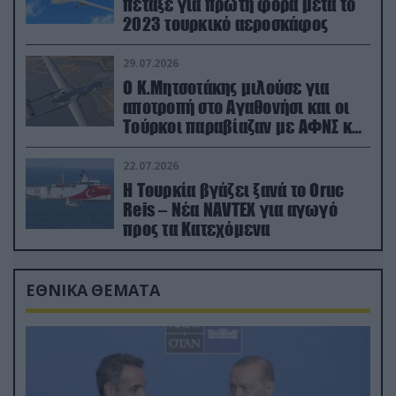
πέταξε για πρώτη φορά μετά το
2023 τουρκικό αεροσκάφος
29.07.2026
Ο Κ.Μητσοτάκης μιλούσε για
αποτροπή στο Αγαθονήσι και οι
Τούρκοι παραβίαζαν με ΑΦΝΣ και
drone
22.07.2026
Η Τουρκία βγάζει ξανά το Oruc
Reis – Νέα NAVTEX για αγωγό
προς τα Κατεχόμενα
ΕΘΝΙΚΑ ΘΕΜΑΤΑ