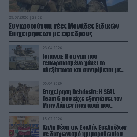
29.07.2026 | 22:02
Συγκροτούνται νέες Μονάδες Ειδικών
Επιχειρήσεων με εφέδρους
23.04.2026
Ισπανία: Η στιγμή που
τεθωρακισμένο χάνει το
αλεξίπτωτο και συντρίβεται με
ορμή στο έδαφος (βίντεο)
05.04.2026
Επιχείρηση Dehdasht: Η SEAL
Team 6 που είχε εξοντώσει τον
Μπιν Λάντεν ήταν αυτή που
διέσωσε τον πιλότο του F-15
15.02.2026
Καλή θέση της Σχολής Ευελπίδων
σε διαγωνισμό ημιμαραθωνίου