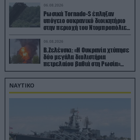
06.08.2026
Ρωσικά Tornado-S έπληξαν
υπόγειο ουκρανικό διοικητήριο
στην περιοχή του Ντομπροπόλιε
(βίντεο)
06.08.2026
Β.Ζελένσκι: «Η Ουκρανία χτύπησε
δύο μεγάλα διυλιστήρια
πετρελαίου βαθιά στη Ρωσία»
(βίντεο)
ΝΑΥΤΙΚΟ