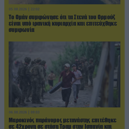
05.08.2026 | 22:02
Το Ομάν συμφώνησε ότι τα Στενά του Ορμούζ
είναι υπό ιρανική κυριαρχία και επιτεύχθηκε
συμφωνία
06.08.2026 | 09:03
Μαροκινός παράνομος μετανάστης επιτέθηκε
σε 42χρονη σε στάση Τραμ στην Ισπανία και