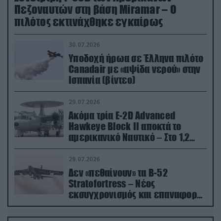
Πεζοναυτών στη βάση Miramar – Ο
πιλότος εκτινάχθηκε εγκαίρως
30.07.2026
Υποδοχή ήρωα σε Έλληνα πιλότο
Canadair με «αψίδα νερού» στην
Ισπανία (βίντεο)
29.07.2026
Ακόμα τρία E-2D Advanced
Hawkeye Block II αποκτά το
αμερικανικό Ναυτικό – Στο 1,2
δισ.δολάρια το κόστος
29.07.2026
Δεν «πεθαίνουν» τα Β-52
Stratofortress – Νέος
εκσυγχρονισμός και επαναφορά
από τα «νεκροταφεία»