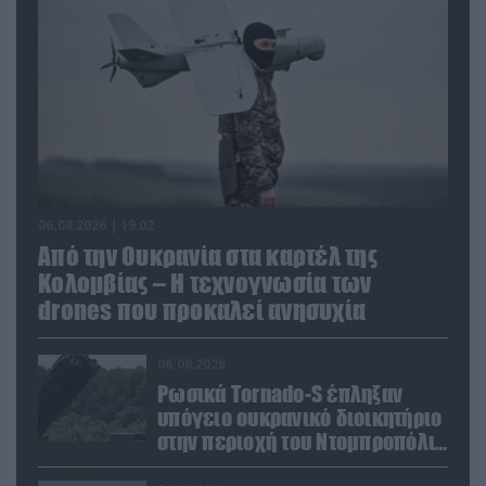
06.08.2026 | 19:02
Από την Ουκρανία στα καρτέλ της
Κολομβίας – Η τεχνογνωσία των
drones που προκαλεί ανησυχία
06.08.2026
Ρωσικά Tornado-S έπληξαν
υπόγειο ουκρανικό διοικητήριο
στην περιοχή του Ντομπροπόλιε
(βίντεο)