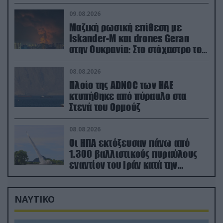
του ΝΑΤΟ
09.08.2026
Μαζική ρωσική επίθεση με
Iskander-M και drones Geran
στην Ουκρανία: Στο στόχαστρο το
εργοστάσιο των Flamingo
08.08.2026
Πλοίο της ADNOC των ΗΑΕ
κτυπήθηκε από πύραυλο στα
Στενά του Ορμούζ
08.08.2026
Οι ΗΠΑ εκτόξευσαν πάνω από
1.300 βαλλιστικούς πυραύλους
εναντίον του Ιράν κατά την
διάρκεια του πολέμου
ΝΑΥΤΙΚΟ