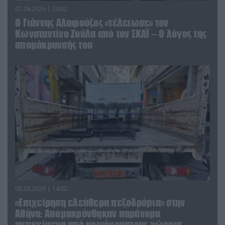
07.08.2026 | 20:02
Ο Γιάννης Αλαφούζος «τέλειωσε» τον
Κωνσταντίνο Ζούλα από τον ΣΚΑΪ – Ο λόγος της
απομάκρυνσής του
06.08.2026 | 14:02
«Επιχείρηση ελεύθερα πεζοδρόμια» στην
Αθήνα: Απομακρύνθηκαν παράνομα
αντικείμενα από κοινόχρηστους χώρους