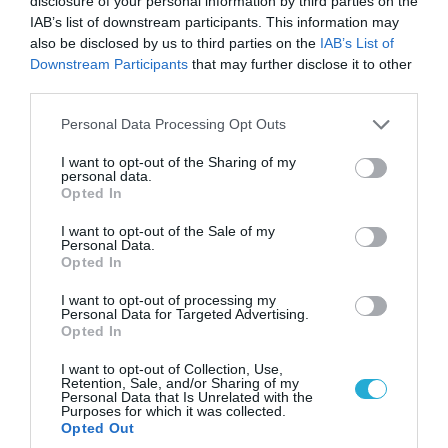
disclosure of your personal information by third parties on the
IAB’s list of downstream participants. This information may
also be disclosed by us to third parties on the
IAB’s List of
Downstream Participants
that may further disclose it to other
third parties.
Please note that this website/app uses one or more Google
Personal Data Processing Opt Outs
services and may gather and store information including but
not limited to your visit or usage behaviour. You may click to
I want to opt-out of the Sharing of my
personal data.
grant or deny consent to Google and its third-party tags to
Opted In
use your data for below specified purposes in below Google
consent section.
I want to opt-out of the Sale of my
Personal Data.
08.08.2026 | 13:02
Opted In
Βίντεο: Ρωσική βόμβα FAB-3000 «εξαφανίζει
από τον χάρτη» σημείο διέλευσης των
I want to opt-out of processing my
ουκρανικών δυνάμεων στην Ζαπορίζια
Personal Data for Targeted Advertising.
Opted In
I want to opt-out of Collection, Use,
Retention, Sale, and/or Sharing of my
Personal Data that Is Unrelated with the
Purposes for which it was collected.
Opted Out