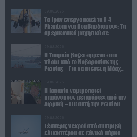
09.08.2026
Το Ιράν ενεργοποιεί τα F-4
Phantom για βομβαρδισμούς: Τα
αμερικανικά μαχητικά σε
ετοιμότητα να χτυπήσουν
Αμερικανούς
09.08.2026
Η Τουρκία βάζει «φρένο» στα
πλοία από το Νοβοροσίσκ της
Ρωσίας – Για να πιέσει η Μόσχα
το Ιράν;
09.08.2026
Η Ισπανία νομιμοποιεί
παράνομους μετανάστες από την
Αφρική – Για αυτή την Ρωσίδα
όμως επέλεξαν την απέλαση
09.08.2026
Τέσσερις νεκροί από συντριβή
ελικοπτέρου σε εθνικό πάρκο