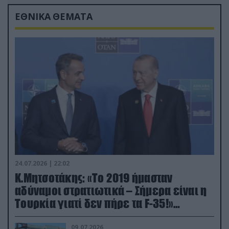
ΕΘΝΙΚΑ ΘΕΜΑΤΑ
24.07.2026 | 22:02
Κ.Μητσοτάκης: «Το 2019 ήμασταν
αδύναμοι στρατιωτικά – Σήμερα είναι η
Τουρκία γιατί δεν πήρε τα F-35!»
(βίντεο)
09.07.2026