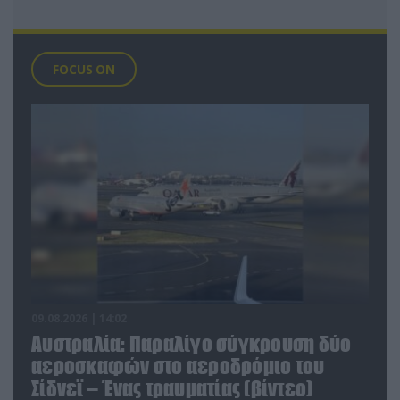
FOCUS ON
09.08.2026 | 14:02
Αυστραλία: Παραλίγο σύγκρουση δύο
αεροσκαφών στο αεροδρόμιο του
Σίδνεϊ – Ένας τραυματίας (βίντεο)