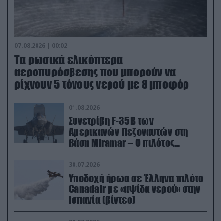
07.08.2026 | 00:02
Τα ρωσικά ελικόπτερα
αεροπυρόσβεσης που μπορούν να
ρίχνουν 5 τόνους νερού με 8 μποφόρ
01.08.2026
Συνετρίβη F-35B των
Αμερικανών Πεζοναυτών στη
βάση Miramar – Ο πιλότος
εκτινάχθηκε εγκαίρως
30.07.2026
Υποδοχή ήρωα σε Έλληνα πιλότο
Canadair με «αψίδα νερού» στην
Ισπανία (βίντεο)