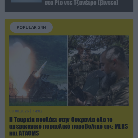
στο Ρίο ντε Τζανέιρο (βίντεο)
POPULAR 24H
08.08.2026 | 14:02
Η Τουρκία πουλάει στην Ουκρανία όλο το
αμερικανικό πυραυλικό πυροβολικό της: MLRS
και ΑΤΑCMS