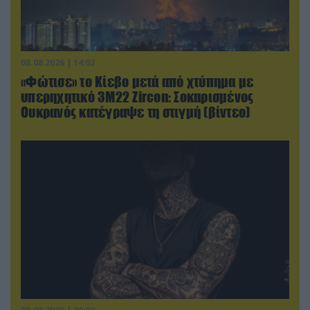
08.08.2026 | 14:02
«Φώτισε» το Κίεβο μετά από χτύπημα με
υπερηχητικό 3M22 Zircon: Σοκαρισμένος
Ουκρανός κατέγραψε τη στιγμή (βίντεο)