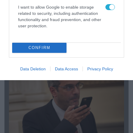
I want to allow Google to enable storage
related to security, including authentication
functionality and fraud prevention, and other
user protection.
08.08.2026 | 09:02
«Η απόλυτη τραγωδία»: Η «αιχμηρή» ανάρτηση
CONFIRM
του Αρκά για τα τατουάζ (φωτο)
Data Deletion
Data Access
Privacy Policy