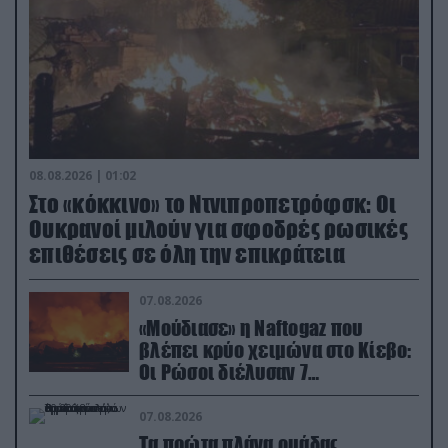
08.08.2026 | 01:02
Στο «κόκκινο» το Ντνιπροπετρόφσκ: Οι
Ουκρανοί μιλούν για σφοδρές ρωσικές
επιθέσεις σε όλη την επικράτεια
07.08.2026
«Μούδιασε» η Naftogaz που
βλέπει κρύο χειμώνα στο Κίεβο:
Οι Ρώσοι διέλυσαν 7
εγκαταστάσεις του ουκρανικού
κολοσσού!
07.08.2026
Τα πρώτα πλάνα ομάδας