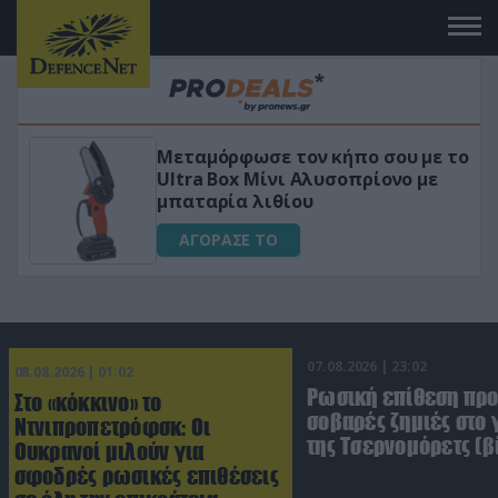
Μεταμόρφωσε τον κήπο σου με το
κό
Ultra Box Μίνι Αλυσοπρίονο με
μπαταρία λιθίου
ΑΓΟΡΑΣΕ ΤΟ
07.08.2026 | 23:02
08.08.2026 | 01:02
Ρωσική επίθεση πρ
Στο «κόκκινο» το
σοβαρές ζημιές στο
Ντνιπροπετρόφσκ: Οι
της Τσερνομόρετς (β
Ουκρανοί μιλούν για
σφοδρές ρωσικές επιθέσεις