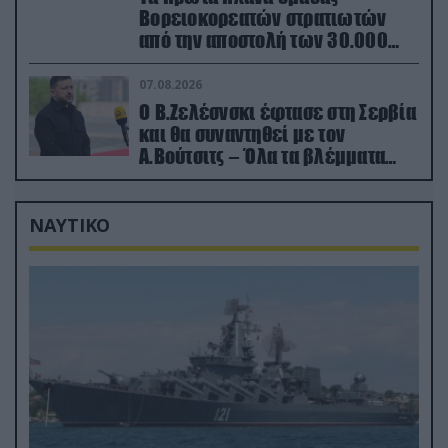
Βορειοκορεατών στρατιωτών
από την αποστολή των 30.000
που έφτασαν στη Ρωσία (βίντεο)
07.08.2026
Ο Β.Ζελέσνσκι έφτασε στη Σερβία
και θα συναντηθεί με τον
Α.Βούτσιτς – Όλα τα βλέμματα
στις σχέσεις με τη Ρωσία
ΝΑΥΤΙΚΟ