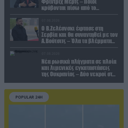
Φρίντριχ Μερτς – Ποιοι
κρύβονται πίσω από το
παραποιημένο βίντεο
07.08.2026
Ο Β.Ζελέσνσκι έφτασε στη
Σερβία και θα συναντηθεί με τον
Α.Βούτσιτς – Όλα τα βλέμματα
στις σχέσεις με τη Ρωσία
07.08.2026
Νέα ρωσικά πλήγματα σε πλοία
και λιμενικές εγκαταστάσεις
της Ουκρανίας – Δύο νεκροί στην
Κριμαία
POPULAR 24H