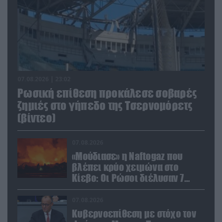
07.08.2026 | 23:02
Ρωσική επίθεση προκάλεσε σοβαρές
ζημιές στο γήπεδο της Τσερνομόρετς
(βίντεο)
07.08.2026
«Μούδιασε» η Naftogaz που
βλέπει κρύο χειμώνα στο
Κίεβο: Οι Ρώσοι διέλυσαν 7
εγκαταστάσεις του ουκρανικού
κολοσσού!
07.08.2026
Κυβερνοεπίθεση με στόχο τον