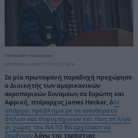
DefenceNet Newsroom
info@defencenet.gr
17.07.2023 | 08:04
Σε μία πρωτοφανή παραδοχή προχώρησε
ο Διοικητής των αμερικανικών
αεροπορικών δυνάμεων σε Ευρώπη και
Αφρική, πτέραρχος James Hecker, ό
τι
υπάρχει πρόβλημα με τα αποθέματα
όπλων και πυρομαχικών και πως σε λίγο
οι χώρες του ΝΑΤΟ θα αρχίσουν να
ξεμένουν
λόγω της τεράστιας