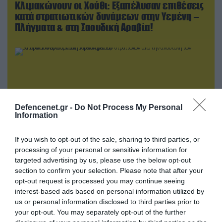
Κλιμακώνουν οι Χούθι: Eξαπέλυσαν επιθέσεις
κατά στρατιωτικών δυνάμεων στην Υεμένη –
Πλήγματα & στη Σαουδική Αραβία!
Defencenet.gr -
Do Not Process My Personal
Information
If you wish to opt-out of the sale, sharing to third parties, or
processing of your personal or sensitive information for
targeted advertising by us, please use the below opt-out
07.08.2026 | 23:02
section to confirm your selection. Please note that after your
opt-out request is processed you may continue seeing
Τα πρώτα πλάνα ομάδας Βορειοκορεατών
interest-based ads based on personal information utilized by
στρατιωτών από την αποστολή των 30.000
us or personal information disclosed to third parties prior to
που έφτασαν στη Ρωσία (βίντεο)
your opt-out. You may separately opt-out of the further