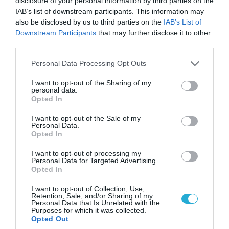
disclosure of your personal information by third parties on the
IAB’s list of downstream participants. This information may
also be disclosed by us to third parties on the
IAB’s List of
Downstream Participants
that may further disclose it to other
third parties.
Please note that this website/app uses one or more Google
Personal Data Processing Opt Outs
services and may gather and store information including but
not limited to your visit or usage behaviour. You may click to
I want to opt-out of the Sharing of my
personal data.
grant or deny consent to Google and its third-party tags to
Opted In
use your data for below specified purposes in below Google
consent section.
I want to opt-out of the Sale of my
Personal Data.
07.08.2026 | 16:02
Opted In
Κ.Τσίγκας για νέα Canadair DHC-515: «Θα
πετούν τη νύχτα αλλά δεν θα πραγματοποιούν
I want to opt-out of processing my
Personal Data for Targeted Advertising.
ρίψεις νερού»
Opted In
I want to opt-out of Collection, Use,
Retention, Sale, and/or Sharing of my
Personal Data that Is Unrelated with the
Purposes for which it was collected.
Opted Out