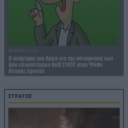
03.08.2026 | 12:02
Η ανάρτηση του Αρκά για την σύγκρουση των
δύο ελικοπτέρων Bell 214ST στην Ψάθα
Αττικής (φωτο)
ΣΤΡΑΤΟΣ