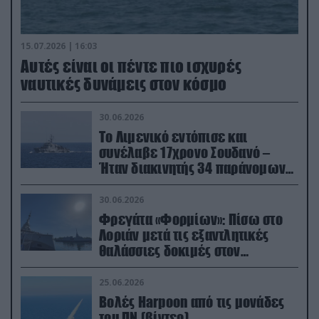
15.07.2026 | 16:03
Aυτές είναι οι πέντε πιο ισχυρές
ναυτικές δυνάμεις στον κόσμο
30.06.2026
Το Λιμενικό εντόπισε και
συνέλαβε 17χρονο Σουδανό –
Ήταν διακινητής 34 παράνομων
μεταναστών
30.06.2026
Φρεγάτα «Φορμίων»: Πίσω στο
Λοριάν μετά τις εξαντλητικές
θαλάσσιες δοκιμές στον
απαιτητικό Βισκαϊκό
25.06.2026
Βολές Harpoon από τις μονάδες
του ΠΝ (βίντεο)