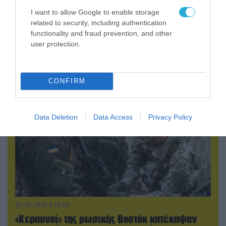
I want to allow Google to enable storage
related to security, including authentication
functionality and fraud prevention, and other
07.08.2026 | 08:02
user protection.
Οι ρωσικές δυνάμεις απέχουν μόλις 5 χλμ.
από Σλαβιάνσκ και Κραματόρσκ στο Ντονέτσκ
CONFIRM
Data Deletion
Data Access
Privacy Policy
07.08.2026 | 18:02
«Κεραυνοί» της ρωσικής Βοστόκ κατέκαψαν