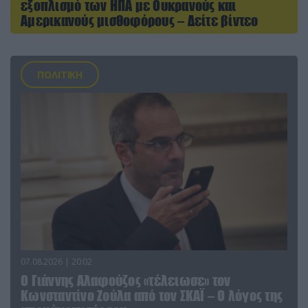
εξοπλισμό των ΗΠΑ με Ουκρανούς και
Αμερικανούς μισθοφόρους – Δείτε βίντεο
ΠΟΛΙΤΙΚΗ
07.08.2026 | 20:02
Ο Γιάννης Αλαφούζος «τέλειωσε» τον
Κωνσταντίνο Ζούλα από τον ΣΚΑΪ – Ο λόγος της