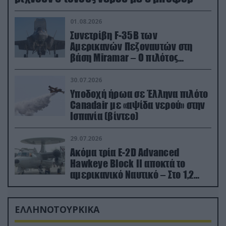
01.08.2026
Συνετρίβη F-35B των
Αμερικανών Πεζοναυτών στη
βάση Miramar – Ο πιλότος
εκτινάχθηκε εγκαίρως
30.07.2026
Υποδοχή ήρωα σε Έλληνα πιλότο
Canadair με «αψίδα νερού» στην
Ισπανία (βίντεο)
29.07.2026
Ακόμα τρία E-2D Advanced
Hawkeye Block II αποκτά το
αμερικανικό Ναυτικό – Στο 1,2
δισ.δολάρια το κόστος
ΕΛΛΗΝΟΤΟΥΡΚΙΚΑ