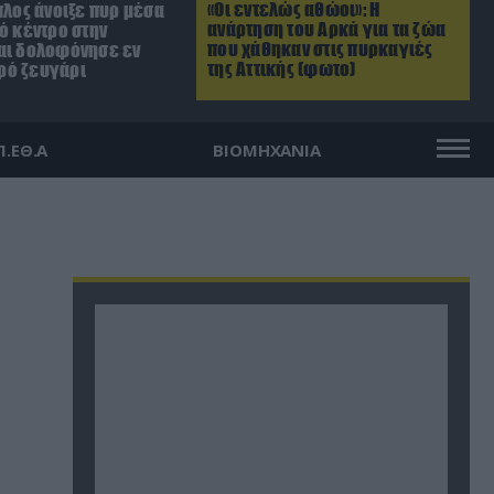
«Οι εντελώς αθώοι»: Η
πλος άνοιξε πυρ μέσα
ανάρτηση του Αρκά για τα ζώα
ό κέντρο στην
που χάθηκαν στις πυρκαγιές
αι δολοφόνησε εν
της Αττικής (φωτο)
ρό ζευγάρι
Π.ΕΘ.Α
ΒΙΟΜΗΧΑΝΙΑ