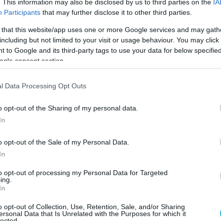
. This information may also be disclosed by us to third parties on the
IA
γούμαστε»
είπε μιλώντας στο Fox News.
Participants
that may further disclose it to other third parties.
 that this website/app uses one or more Google services and may gath
υμε την κοινωνία ασφαλέστερη… Όλα
including but not limited to your visit or usage behaviour. You may click 
 καλό του έθνους μας. Και θα συνεχίσουμε.
 to Google and its third-party tags to use your data for below specifi
στε. Συνεχίζουμε»
διεμήνυσε ο Χόμαν.
ogle consent section.
Czar Tom Homan reacts to Selena Gomez’s viral
l Data Processing Opt Outs
 he has “no apologies” and he is going to keep
o opt-out of the Sharing of my personal data.
moving forward.
In
reaction we’ve all been waiting for.
o opt-out of the Sale of my Personal Data.
In
ike it, then go to Congress and change the law.”
to opt-out of processing my Personal Data for Targeted
 to do this…
pic.twitter.com/OQv9Vdhj4V
ing.
In
n Rugg (@CollinRugg)
January 27, 2025
o opt-out of Collection, Use, Retention, Sale, and/or Sharing
ersonal Data that Is Unrelated with the Purposes for which it
lected.