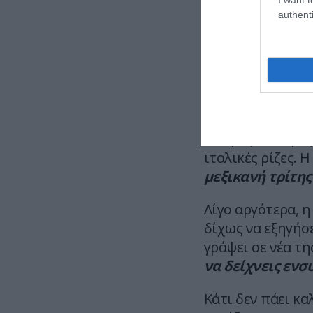
authenti
In a now-del
— Mario 
Αξίζει να σημειω
-Γκόμεζ είναι με
ιταλικές ρίζες. 
μεξικανή τρίτης
Λίγο αργότερα, η
δίχως να εξηγήσε
γράψει σε νέα τ
να δείχνεις ενσ
Κάτι δεν πάει κα