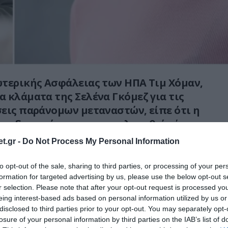
τερικής Ασφάλειας των ΗΠΑ Τιμ Χόμαν,
 κλάματα της Σελένα Γκόμεζ για τις
εις παράνομων μεταναστών, είπε ότι η
π δεν πρόκειται να απολογηθεί ούτε να
t.gr -
Do Not Process My Personal Information
ντεο στα social media ισχυρίστηκε πώς
to opt-out of the sale, sharing to third parties, or processing of your per
νθρωποι δέχονται επίθεση»
και ο Τ.Χόμαν της
formation for targeted advertising by us, please use the below opt-out s
r selection. Please note that after your opt-out request is processed y
eing interest-based ads based on personal information utilized by us or
disclosed to third parties prior to your opt-out. You may separately opt-
έσει, ας πάνε στο Κογκρέσο και ας αλλάξουν
losure of your personal information by third parties on the IAB’s list of
 θα προχωρήσουμε με την επιχείρηση αυτή,