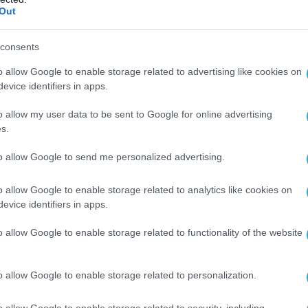
υ δημοσίευσε στο Instagram, το οποίο
Out
ι διαγράψει, η 32χρονη Σελένα Γκόμεζ,
ατα μιλώντας για την απέλαση των Μεξικανών
consents
» χωρίς χαρτιά παραδεχόμενη δηλαδή ότι
o allow Google to enable storage related to advertising like cookies on
αρανόμως διαμένοντες στην χώρα!
evice identifiers in apps.
οί μου δέχονται επίθεση, τα παιδιά. Δεν
o allow my user data to be sent to Google for online advertising
s.
υπάμαι πολύ, μακάρι να μπορούσα να κάνω
μπορώ. Δεν ξέρω τι να κάνω. Θα κάνω τα
to allow Google to send me personalized advertising.
χομαι»
είπε στο βίντεό της η Γκόμεζ, στο
χε βάλει μία σημαία του Μεξικού.
o allow Google to enable storage related to analytics like cookies on
evice identifiers in apps.
ENA GOMEZ BREAKS DOWN OVER TRUMP’S
o allow Google to enable storage related to functionality of the website
POLICY: MY PEOPLE ARE GETTING ATTACKED
32, had an emotional meltdown over Trump’s
o allow Google to enable storage related to personalization.
ackdown, claiming, “All my people are getting
o allow Google to enable storage related to security, including