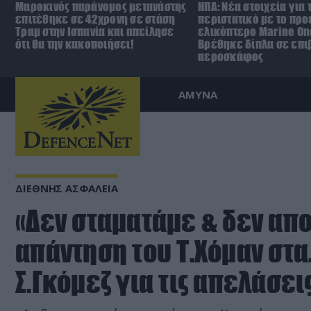
Μαροκινός παράνομος μετανάστης
ΗΠΑ: Nέα στοιχεία για 
επιτέθηκε σε 42χρονη σε στάση
περιστατικό με το πρ
Τραμ στην Ισπανία και απείλησε
ελικόπτερο Marine On
ότι θα την κακοποιήσει!
Βρέθηκε δίπλα σε επι
αεροσκάφος
ΑΜΥΝΑ
ΔΙΕΘΝΗΣ ΑΣΦΑΛΕΙΑ
«Δεν σταματάμε & δεν απ
απάντηση του Τ.Χόμαν στα
Σ.Γκόμεζ για τις απελάσεις