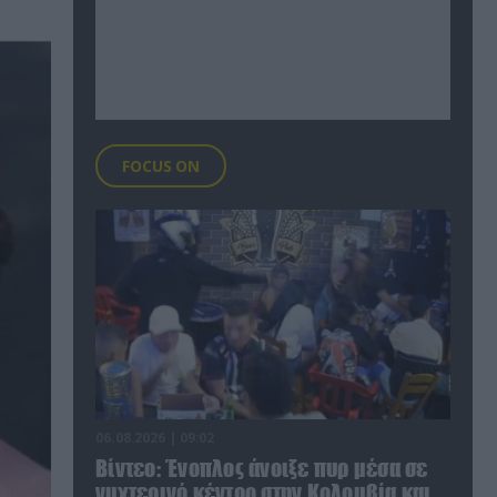
FOCUS ON
06.08.2026 | 09:02
Βίντεο: Ένοπλος άνοιξε πυρ μέσα σε
νυχτερινό κέντρο στην Κολομβία και