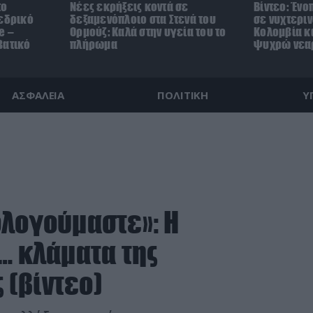
το
Νέες εκρήξεις κοντά σε
Βίντεο: Ένο
οεδρικό
δεξαμενόπλοιο στα Στενά του
σε νυχτεριν
e –
Ορμούζ: Καλά στην υγεία του το
Κολομβία κ
βατικό
πλήρωμα
ψυχρώ νεα
ΑΣΦΑΛΕΙΑ
ΠΟΛΙΤΙΚΗ
Υ
ολογούμαστε»: Η
… κλάματα της
 (βίντεο)