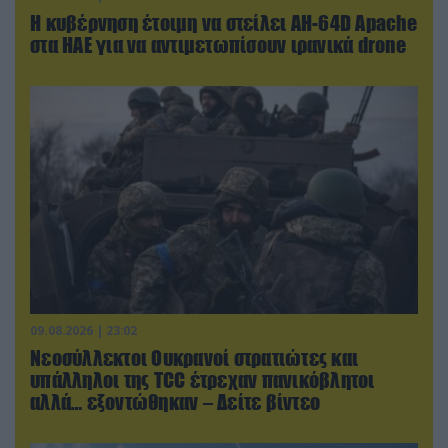
Η κυβέρνηση έτοιμη να στείλει AH-64D Apache
στα ΗΑΕ για να αντιμετωπίσουν ιρανικά drone
09.08.2026 | 23:02
Νεοσύλλεκτοι Ουκρανοί στρατιώτες και
υπάλληλοι της TCC έτρεχαν πανικόβλητοι
αλλά… εξοντώθηκαν – Δείτε βίντεο