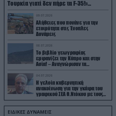
Τουρκία γιατί δεν πήρε τα F-35!»
(βίντεο)
09.07.2026
Αλήθειες που πονάνε για την
ετοιμότητα στις Ένοπλες
Δυνάμεις
08.07.2026
Το βιβλίο γεωγραφίας
εμφανίζει την Κύπρο και στην
Ασία! – Αναγνώρισαν τα
κατεχόμενα; (φωτο)
04.07.2026
Η γελοία κυβερνητική
ανακοίνωση για την γκάφα του
γραφικού ΣΕΑ Θ.Ντόκου με τους
Ρώσους φαρσέρ
ΕΙΔΙΚΕΣ ΔΥΝΑΜΕΙΣ