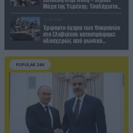
Μόχα της Υεμένης: Toυλάχιστον
επτά νεκροί (βίντεο)
10.08.2026
Έμφορτο όχημα των Ουκρανών
στο Σλαβιάνσκ καταστράφηκε
ολοσχερώς από ρωσικό
μαχητικό μέσα στην πόλη!
(βίντεο)
POPULAR 24H