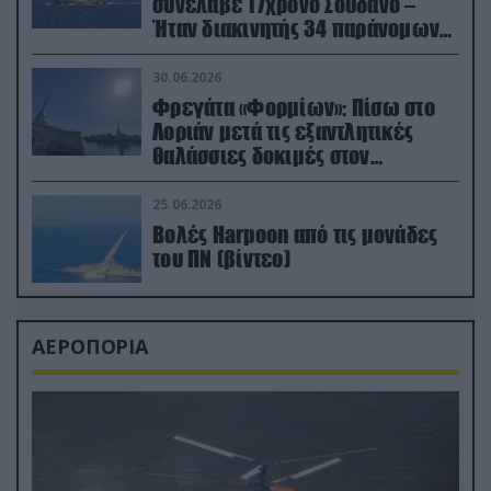
συνέλαβε 17χρονο Σουδανό –
Ήταν διακινητής 34 παράνομων
μεταναστών
30.06.2026
Φρεγάτα «Φορμίων»: Πίσω στο
Λοριάν μετά τις εξαντλητικές
θαλάσσιες δοκιμές στον
απαιτητικό Βισκαϊκό
25.06.2026
Βολές Harpoon από τις μονάδες
του ΠΝ (βίντεο)
ΑΕΡΟΠΟΡΙΑ