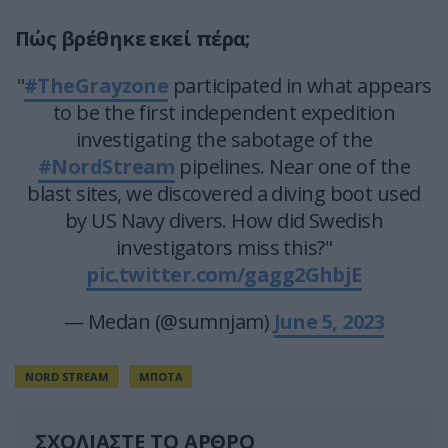
Πώς βρέθηκε εκεί πέρα;
"
#TheGrayzone
participated in what appears
to be the first independent expedition
investigating the sabotage of the
#NordStream
pipelines. Near one of the
blast sites, we discovered a diving boot used
by US Navy divers. How did Swedish
investigators miss this?"
pic.twitter.com/gagg2GhbjE
— Medan (@sumnjam)
June 5, 2023
NORD STREAM
ΜΠΟΤΑ
ΣΧΟΛΙΑΣΤΕ ΤΟ ΑΡΘΡΟ