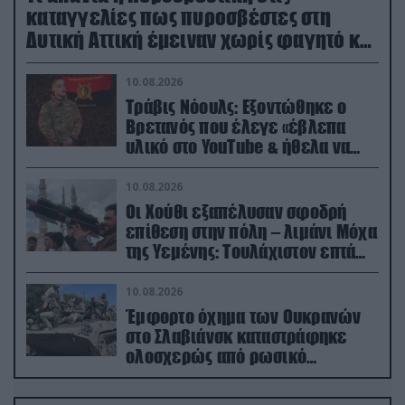
καταγγελίες πως πυροσβέστες στη
Δυτική Αττική έμειναν χωρίς φαγητό και
νερό
10.08.2026
Τράβις Νόουλς: Εξοντώθηκε ο
Βρετανός που έλεγε «έβλεπα
υλικό στο YouTube & ήθελα να
καθαρίσω τους Ρώσους» (βίντεο)
10.08.2026
Οι Χούθι εξαπέλυσαν σφοδρή
επίθεση στην πόλη – λιμάνι Μόχα
της Υεμένης: Toυλάχιστον επτά
νεκροί (βίντεο)
10.08.2026
Έμφορτο όχημα των Ουκρανών
στο Σλαβιάνσκ καταστράφηκε
ολοσχερώς από ρωσικό
μαχητικό μέσα στην πόλη!
(βίντεο)