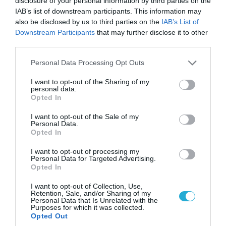
disclosure of your personal information by third parties on the
IAB’s list of downstream participants. This information may
also be disclosed by us to third parties on the
IAB’s List of
Downstream Participants
that may further disclose it to other
third parties.
08.08.2026 | 09:02
Please note that this website/app uses one or more Google
Personal Data Processing Opt Outs
«Η απόλυτη τραγωδία»: Η «αιχμηρή» ανάρτηση
services and may gather and store information including but
του Αρκά για τα τατουάζ (φωτο)
not limited to your visit or usage behaviour. You may click to
I want to opt-out of the Sharing of my
personal data.
grant or deny consent to Google and its third-party tags to
Opted In
use your data for below specified purposes in below Google
consent section.
I want to opt-out of the Sale of my
Personal Data.
Opted In
I want to opt-out of processing my
Personal Data for Targeted Advertising.
Opted In
I want to opt-out of Collection, Use,
Retention, Sale, and/or Sharing of my
Personal Data that Is Unrelated with the
Purposes for which it was collected.
Opted Out
07.08.2026 | 20:02