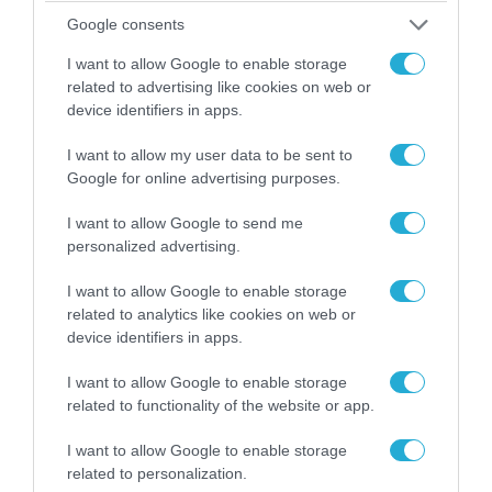
Ο Γιάννης Αλαφούζος «τέλειωσε» τον
Google consents
Κωνσταντίνο Ζούλα από τον ΣΚΑΪ – Ο λόγος της
I want to allow Google to enable storage
απομάκρυνσής του
related to advertising like cookies on web or
device identifiers in apps.
I want to allow my user data to be sent to
Google for online advertising purposes.
I want to allow Google to send me
personalized advertising.
I want to allow Google to enable storage
related to analytics like cookies on web or
device identifiers in apps.
I want to allow Google to enable storage
06.08.2026 | 14:02
related to functionality of the website or app.
«Επιχείρηση ελεύθερα πεζοδρόμια» στην
Αθήνα: Απομακρύνθηκαν παράνομα
I want to allow Google to enable storage
αντικείμενα από κοινόχρηστους χώρους
related to personalization.