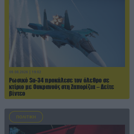
09.08.2026 | 19:02
Ρωσικό Su-34 προκάλεσε τον όλεθρο σε
κτίριο με Ουκρανούς στη Ζαπορίζια – Δείτε
βίντεο
ΠΟΛΙΤΙΚΗ