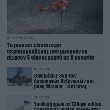
07.08.2026 | 00:02
Τα ρωσικά ελικόπτερα
αεροπυρόσβεσης που μπορούν να
ρίχνουν 5 τόνους νερού με 8 μποφόρ
01.08.2026
Συνετρίβη F-35B των
Αμερικανών Πεζοναυτών στη
βάση Miramar – Ο πιλότος
εκτινάχθηκε εγκαίρως
30.07.2026
Υποδοχή ήρωα σε Έλληνα πιλότο
Canadair με «αψίδα νερού» στην