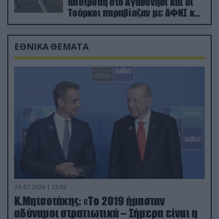
αποτροπή στο Αγαθονήσι και οι
Τούρκοι παραβίαζαν με ΑΦΝΣ και
drone
ΕΘΝΙΚΑ ΘΕΜΑΤΑ
24.07.2026 | 22:02
Κ.Μητσοτάκης: «Το 2019 ήμασταν
αδύναμοι στρατιωτικά – Σήμερα είναι η