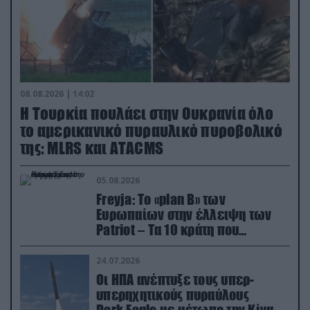
08.08.2026 | 14:02
Η Τουρκία πουλάει στην Ουκρανία όλο
το αμερικανικό πυραυλικό πυροβολικό
της: MLRS και ΑΤΑCMS
05.08.2026
Freyja: Το «plan Β» των
Ευρωπαίων στην έλλειψη των
Patriot – Τα 10 κράτη που
συμμετέχουν στο δίκτυο
συνεργασίας
24.07.2026
Οι ΗΠΑ ανέπτυξε τους υπερ-
υπερηχητικούς πυραύλους
Dark Eagle με μέτωπο την Κίνα