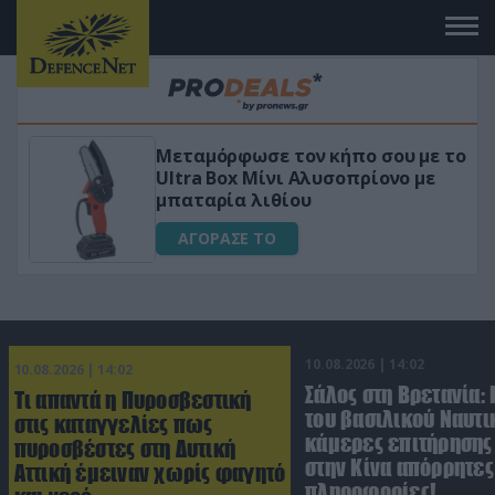
Μεταμόρφωσε τον κήπο σου με το
«Μα
Ultra Box Μίνι Αλυσοπρίονο με
για 
μπαταρία λιθίου
Α
ΑΓΟΡΑΣΕ ΤΟ
10.08.2026 | 14:02
10.08.2026 | 14:02
Σάλος στη Βρετανία:
Τι απαντά η Πυροσβεστική
του βασιλικού Ναυτι
στις καταγγελίες πως
κάμερες επιτήρησης
πυροσβέστες στη Δυτική
στην Κίνα απόρρητες
Αττική έμειναν χωρίς φαγητό
πληροφορίες!