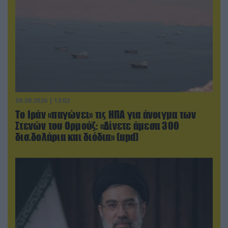
09.08.2026 | 13:02
Το Ιράν «παγώνει» τις ΗΠΑ για άνοιγμα των
Στενών του Ορμούζ: «Δίνετε άμεσα 300
δισ.δολάρια και διόδια» (upd)