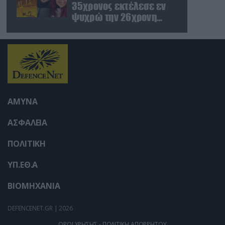
35χρονος εκτέλεσε εν
ψυχρώ την 26χρονη
πρώην σύντροφό του
έξω από φαρμακείο
(βίντεο)
ΑΜΥΝΑ
ΑΣΦΑΛΕΙΑ
ΠΟΛΙΤΙΚΗ
ΥΠ.ΕΘ.Α
ΒΙΟΜΗΧΑΝΙΑ
DEFENCENET.GR | 2026
ΟΡΟΙ ΧΡΗΣΗΣ - ΠΟΛΙΤΙΚΗ ΑΠΟΡΡΗΤΟΥ