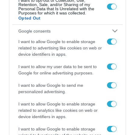
I want to opt-out of Collection, Use,
για να φιμωθεί κάποιος σαν τον Νετανιάχου»,
Retention, Sale, and/or Sharing of my
υποστήριξε ο ΥΠΕΞ Ιράν
Personal Data that Is Unrelated with the
Purposes for which it was collected.
Opted Out
Google consents
FOCUS ON
I want to allow Google to enable storage
related to advertising like cookies on web or
device identifiers in apps.
I want to allow my user data to be sent to
Google for online advertising purposes.
I want to allow Google to send me
personalized advertising.
I want to allow Google to enable storage
related to analytics like cookies on web or
07.08.2026 | 14:02
device identifiers in apps.
Δεν έχουν «τέλος» οι ουκρανικές
I want to allow Google to enable storage
επιθέσεις στη ρωσική