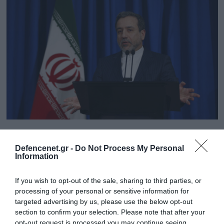
02.07.2025 | 09:22
Α.Αραγτσί: «Οι αμερικανικοί βομβαρδισμοί
Defencenet.gr -
Do Not Process My Personal
Information
προκάλεσαν σοβαρή ζημιά στην πυρηνική
εγκατάσταση του Φορντό»
If you wish to opt-out of the sale, sharing to third parties, or
«Ο Οργανισμός Ατομικής Ενέργειας της Ισλαμικής
processing of your personal or sensitive information for
Δημοκρατίας του Ιράν... προχωρεί αυτή τη στιγμή σε
targeted advertising by us, please use the below opt-out
αξιολόγηση και εκτιμήσεις»
section to confirm your selection. Please note that after your
opt-out request is processed you may continue seeing