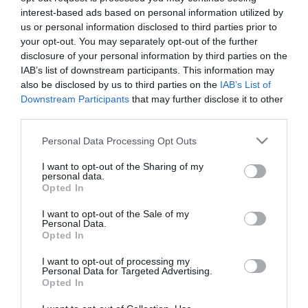
interest-based ads based on personal information utilized by
us or personal information disclosed to third parties prior to
your opt-out. You may separately opt-out of the further
disclosure of your personal information by third parties on the
IAB’s list of downstream participants. This information may
also be disclosed by us to third parties on the
IAB’s List of
Downstream Participants
that may further disclose it to other
third parties.
Please note that this website/app uses one or more Google
Personal Data Processing Opt Outs
services and may gather and store information including but
not limited to your visit or usage behaviour. You may click to
I want to opt-out of the Sharing of my
personal data.
grant or deny consent to Google and its third-party tags to
Opted In
use your data for below specified purposes in below Google
consent section.
I want to opt-out of the Sale of my
16.06.2025 | 21:38
Personal Data.
Opted In
Αμπάς Αραγτσί: «Οι εγκληματίες πολέμου
που κρύβονται σε καταφύγια στο Τελ Αβίβ
I want to opt-out of processing my
Personal Data for Targeted Advertising.
δεν θα μείνουν ατιμώρητοι»
Opted In
«Αρκεί μόνο ένα τηλεφώνημα από την Ουάσινγκτον