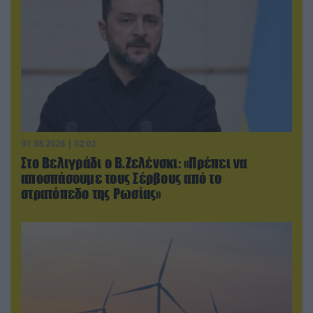
07.08.2026 | 02:02
Στο Βελιγράδι ο Β.Ζελένσκι: «Πρέπει να
αποσπάσουμε τους Σέρβους από το
στρατόπεδο της Ρωσίας»