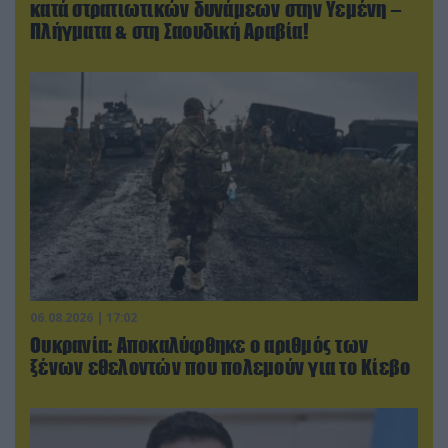
κατά στρατιωτικών δυνάμεων στην Υεμένη –
Πλήγματα & στη Σαουδική Αραβία!
06.08.2026 | 17:02
Ουκρανία: Αποκαλύφθηκε ο αριθμός των
ξένων εθελοντών που πολεμούν για το Κίεβο