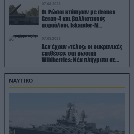
07.08.2026
Οι Ρώσοι κτύπησαν με drones
Geran-4 και βαλλιστικούς
πυραύλους Iskander-M
ουκρανικό τρένο με στρατιωτικό
εξοπλισμό
07.08.2026
Δεν έχουν «τέλος» οι ουκρανικές
επιθέσεις στη ρωσική
Wildberries: Νέα πλήγματα σε
εγκαταστάσεις στα Ουράλια
ΝΑΥΤΙΚΟ