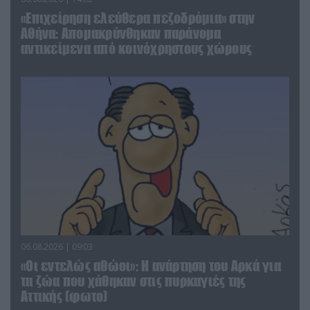
«Επιχείρηση ελεύθερα πεζοδρόμια» στην
Αθήνα: Απομακρύνθηκαν παράνομα
αντικείμενα από κοινόχρηστους χώρους
06.08.2026 | 09:03
«Οι εντελώς αθώοι»: Η ανάρτηση του Αρκά για
τα ζώα που χάθηκαν στις πυρκαγιές της
Αττικής (φωτο)