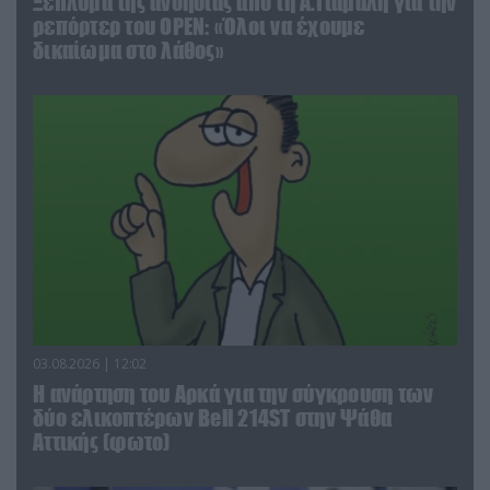
Ξέπλυμα της ανοησίας από τη Α.Γιάμαλη για την
ρεπόρτερ του ΟΡΕΝ: «Όλοι να έχουμε
δικαίωμα στο λάθος»
03.08.2026 | 12:02
Η ανάρτηση του Αρκά για την σύγκρουση των
δύο ελικοπτέρων Bell 214ST στην Ψάθα
Αττικής (φωτο)