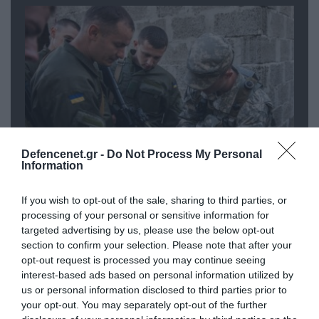
Defencenet.gr -
Do Not Process My Personal
Information
07.08.2026 | 18:02
«Κεραυνοί» της ρωσικής Βοστόκ
If you wish to opt-out of the sale, sharing to third parties, or
κατέκαψαν εξοπλισμό των ΗΠΑ με
processing of your personal or sensitive information for
Ουκρανούς και Αμερικανούς
targeted advertising by us, please use the below opt-out
section to confirm your selection. Please note that after your
μισθοφόρους – Δείτε βίντεο
opt-out request is processed you may continue seeing
07.08.2026
interest-based ads based on personal information utilized by
Δεν είναι μόνο το Μαρόκο: Ποια
us or personal information disclosed to third parties prior to
χώρα μετέφερε 2.000
your opt-out. You may separately opt-out of the further
παράνομους αλλοδαπούς και με