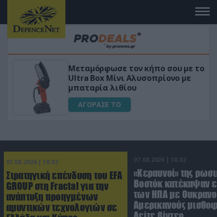
Μεταμόρφωσε τον κήπο σου με το
ικό
Ultra Box Μίνι Αλυσοπρίονο με
μπαταρία λιθίου
ΑΓΟΡΑΣΕ ΤΟ
07.08.2026 | 18:02
07.08.2026 | 18:02
«Κεραυνοί» της ρωσι
Στρατηγική επένδυση του EFA
Βοστόκ κατέκαψαν 
GROUP στη Fractal για την
των ΗΠΑ με Ουκρανο
ανάπτυξη προηγμένων
Αμερικανούς μισθοφ
αμυντικών τεχνολογιών σε
Δείτε βίντεο