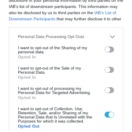
disclosure of your personal information by third parties on the
ναρκωτικά στην Ισπανία
IAB’s list of downstream participants. This information may
(βίντεο)
also be disclosed by us to third parties on the
IAB’s List of
07.08.2026
Downstream Participants
that may further disclose it to other
Η πυρκαγιά στην Αττικοβοιωτία
third parties.
απελευθέρωσε ενέργεια ίση με
6 ατομικές βόμβες της
Please note that this website/app uses one or more Google
Personal Data Processing Opt Outs
Χιροσίμα!
services and may gather and store information including but
07.08.2026
not limited to your visit or usage behaviour. You may click to
I want to opt-out of the Sharing of my
personal data.
grant or deny consent to Google and its third-party tags to
TASS: Ρώσοι χάκερ αποκάλυψαν
Opted In
use your data for below specified purposes in below Google
εμπλοκή του ΝΑΤΟ σε
consent section.
ουκρανικά πλήγματα σε
I want to opt-out of the Sale of my
Personal Data.
στόχους στο ρωσικό έδαφος!
Opted In
07.08.2026
Οι Ρώσοι κτύπησαν με drones
I want to opt-out of processing my
Personal Data for Targeted Advertising.
Geran-4 και βαλλιστικούς
Opted In
πυραύλους Iskander-M
ουκρανικό τρένο με
I want to opt-out of Collection, Use,
Retention, Sale, and/or Sharing of my
στρατιωτικό εξοπλισμό
Personal Data that Is Unrelated with the
Purposes for which it was collected.
POPULAR 24H
Opted Out