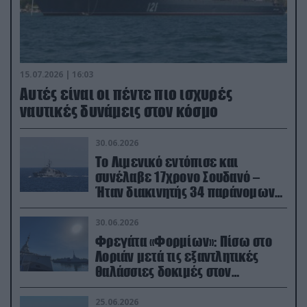
15.07.2026 | 16:03
Aυτές είναι οι πέντε πιο ισχυρές
ναυτικές δυνάμεις στον κόσμο
30.06.2026
Το Λιμενικό εντόπισε και
συνέλαβε 17χρονο Σουδανό –
Ήταν διακινητής 34 παράνομων
μεταναστών
30.06.2026
Φρεγάτα «Φορμίων»: Πίσω στο
Λοριάν μετά τις εξαντλητικές
θαλάσσιες δοκιμές στον
απαιτητικό Βισκαϊκό
25.06.2026